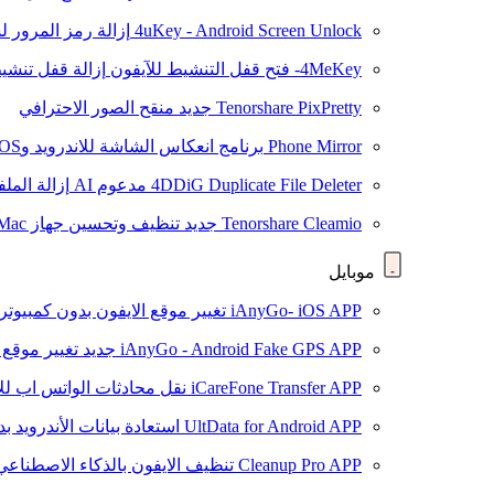
4uKey - Android Screen Unlock
إزالة رمز المرور لشاشة roid
4MeKey- فتح قفل التنشيط للآيفون
إزالة قفل تنشيط oud
Tenorshare PixPretty
جديد
منقح الصور الاحترافي
Phone Mirror
برنامج انعكاس الشاشة للاندرويد وiOS
4DDiG Duplicate File Deleter
مدعوم AI
إزالة المل
Tenorshare Cleamio
جديد
تنظيف وتحسين جهاز Mac بنقرة واحدة
موبايل
iAnyGo- iOS APP
تغيير موقع الايفون بدون كمبيوتر
iAnyGo - Android Fake GPS APP
جديد
تغيير موقع 
iCareFone Transfer APP
نقل محادثات الواتس اب للا
UltData for Android APP
استعادة بيانات الأندرويد ب
Cleanup Pro APP
تنظيف الايفون بالذكاء الاصطناعي