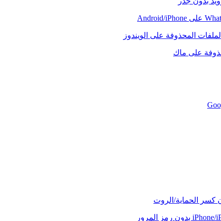
رويد بدون جذر
لملفات المحذوفة على الويندوز
حذوفة على ماك
ن كسر الحماية/الروت