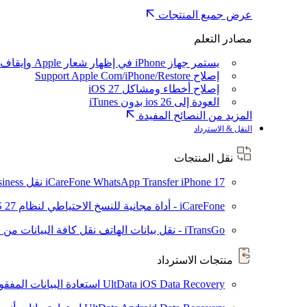
عرض جميع المنتجات
مصادر التعلم
يستمر جهاز iPhone في إظهار شعار Apple وإيقاف تشغيله
إصلاح Support Apple Com/iPhone/Restore
إصلاح أخطاء ومشاكل iOS 27
العودة إلى ios 26 بدون iTunes
المزيد من النصائح المفيدة
النقل & الاسترداد
نقل المنتجات
iPhone 17
iCareFone WhatsApp Transfer
نقل WhatsApp / WhatsApp Business بين Android و iPhone
iCareFone - أداة مجانية للنسخ الاحتياطي لنظام iOS
S 27
iTransGo - نقل بيانات الهاتف
نقل كافة البيانات من ال
منتجات الاسترداد
UltData iOS Data Recovery
استعادة البيانات المفقودة من ad