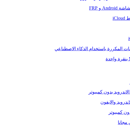
And و FRP
iCl
فات المكررة باستخدام الذكاء الاصطناعي
الاندرويد بدون كمبيوتر
ندرويد والايفون
دون كمبيوتر
 مجانا