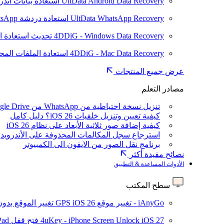
UltData Android Data Recovery
استعادة بيانات أند
UltData WhatsApp Recovery
استعادة دردشة WhatsApp على Android/iPhone
4DDiG - Windows Data Recovery
تحديث
استعادة ا
4DDiG - Mac Data Recovery
استعادة الملفات الم
عرض جميع المنتجات
مصادر التعلم
تنزيل نسخة احتياطية من WhatsApp من Google Drive
كيفية تعيين وتنزيل خلفيات iOS 26؟ دليل كامل
كيفية إضافة صور ثلاثية الأبعاد على نظام iOS 26
استرجاع سجل المكالمات المحذوفة على الأندرويد
برنامج نقل الصور من الايفون الى الكمبيوتر
نصائح مفيدة أكثر
الأدوات المساعدة & التطبيق
سطح المكتب
iAnyGo - تغيير موقع GPS
iOS 26
تغيير الموقع بدو
iOS 27
4uKey - iPhone Screen Unlock
فتح قفل iPhone/iPad بدون رمز المرور