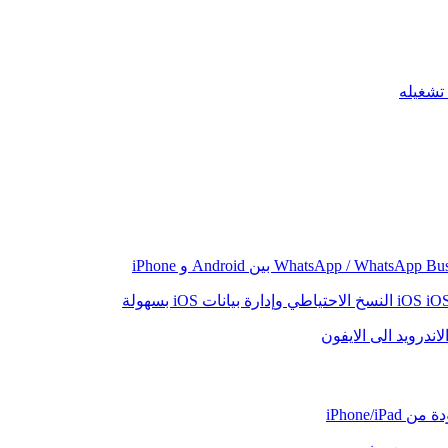
iO
النسخ الاحتياطي وإدارة بيانات iOS بسهولة
اندرويد الى الايفون
iPhone/iP