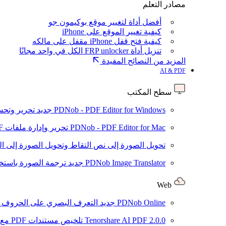
مصادر التعلم
أفضل أداة لتغيير موقع بوكيمون جو
كيفية تغيير الموقع على iPhone
كيفية فتح قفل iPhone مقفل على مالكه
تنزيل أداة FRP unlocker الكل في واحد مجانًا
المزيد من النصائح المفيدة
AI & PDF
سطح المكتب
PDNob - PDF Editor for Windows
جديد
تحرير وتحسين ملفات PDF باستخد
PDNob - PDF Editor for Mac
تحرير وإدارة ملفات PDF باستخدام الذكاء الاصطناعي على نظام macOS
تحويل الصورة إلى نص
التقاط وتحويل الصورة إلى ا
PDNob Image Translator
جديد
ترجمة الصورة باستخدام
Web
PDNob Online
جديد
التعرف البصري على الحروف وتحويل PDF مجانًا ع
2.0.0
Tenorshare AI PDF
تلخيص مستندات PDF مع AI