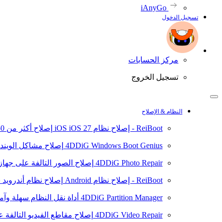
iAnyGo
تسجيل الدخول
مركز الحسابات
تسجيل الخروج
النظام & الإصلاح
ReiBoot - إصلاح نظام iOS
iOS 27
إصلاح أكثر من 150 مشكلة في نظام iOS/iPadOS
4DDiG Windows Boot Genius
إصلاح مشاكل الويند
4DDiG Photo Repair
إصلاح الصور التالفة على جهاز ال
ReiBoot - إصلاح نظام Android
إصلاح نظام أندرويد سهلا
4DDiG Partition Manager
أداة نقل النظام سهلة وآم
4DDiG Video Repair
إصلاح مقاطع الفيديو التالفة على