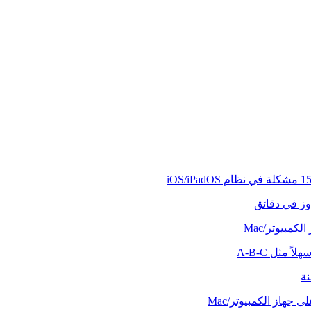
وز في دقائق
كمبيوتر/Mac
ً مثل A-B-C
نة
 جهاز الكمبيوتر/Mac