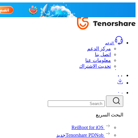
الدعم
مركز الدعم
اتصل بنا
معلومات عنا
تحديث الاشتراك
البحث السريع
ReiBoot for iOS
Tenorshare PDNob
جديد