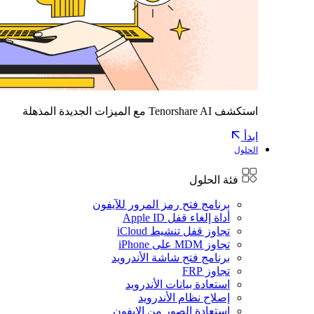
استكشف Tenorshare AI مع الميزات الجديدة المذهلة
ابدأ
الحلول
فئة الحلول
برنامج فتح رمز المرور للآيفون
أداة إلغاء قفل Apple ID
تجاوز قفل تنشيط iCloud
تجاوز MDM على iPhone
برنامج فتح شاشة الأندرويد
تجاوز FRP
استعادة بيانات الأندرويد
إصلاح نظام الأندرويد
استعادة الصور من الايفون