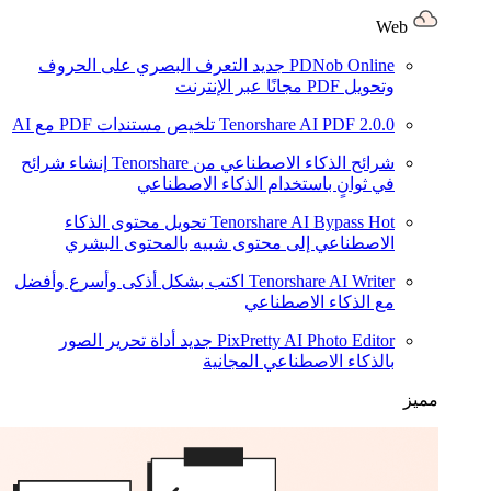
Web
PDNob Online
جديد
التعرف البصري على الحروف
وتحويل PDF مجانًا عبر الإنترنت
2.0.0
Tenorshare AI PDF
تلخيص مستندات PDF مع AI
شرائح الذكاء الاصطناعي من Tenorshare
إنشاء شرائح
في ثوانٍ باستخدام الذكاء الاصطناعي
Hot
Tenorshare AI Bypass
تحويل محتوى الذكاء
الاصطناعي إلى محتوى شبيه بالمحتوى البشري
Tenorshare AI Writer
اكتب بشكل أذكى وأسرع وأفضل
مع الذكاء الاصطناعي
PixPretty AI Photo Editor
جديد
أداة تحرير الصور
بالذكاء الاصطناعي المجانية
مميز