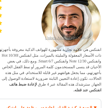
Unlock Android
2026-08-05 /
انفنكس هي علامة تجارية مشهورة للهواتف الذكية معروفة بأجهزتها
ذات الأسعار المعقولة والمليئة بالميزات، مثل انفنكس Hot 10/30I
وانفنكس Note 12/30 وانفنكس Smart 6/7. ومع ذلك، في بعض
الأحيان قد ينسى المستخدمون كلمة المرور أو نمط القفل الخاص
بأجهزتهم، مما يجعل هواتفهم غير قابلة للاستخدام. في مثل هذه
الحالات، تكون إعادة التعيين الثابتة ضرورية لاستعادة الوصول إلى
الجهاز. سترشدك هذه المقالة عبر 4 طرق
لإعادة ضبط هاتف
انفنكس عند قفله.