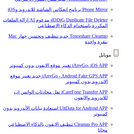
Phone Mirror
برنامج انعكاس الشاشة للاندرويد وiOS
4DDiG Duplicate File Deleter
مدعوم AI
إزالة الملفات
المكررة باستخدام الذكاء الاصطناعي
Tenorshare Cleamio
جديد
تنظيف وتحسين جهاز Mac
بنقرة واحدة
موبايل
iAnyGo- iOS APP
تغيير موقع الايفون بدون كمبيوتر
iAnyGo - Android Fake GPS APP
جديد
تغيير موقع
الاندرويد بدون كمبيوتر
iCareFone Transfer APP
نقل محادثات الواتس اب
للاندرويد والايفون
UltData for Android APP
استعادة بيانات الأندرويد بدون
كمبيوتر
Cleanup Pro APP
تنظيف الايفون بالذكاء الاصطناعي
مجانا