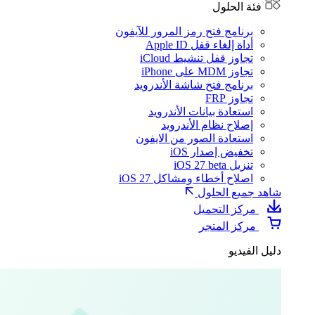
فئة الحلول
برنامج فتح رمز المرور للآيفون
أداة إلغاء قفل Apple ID
تجاوز قفل تنشيط iCloud
تجاوز MDM على iPhone
برنامج فتح شاشة الأندرويد
تجاوز FRP
استعادة بيانات الأندرويد
إصلاح نظام الأندرويد
استعادة الصور من الايفون
تخفيض إصدار iOS
تنزيل iOS 27 beta
اصلاح أخطاء ومشاكل iOS 27
شاهد جميع الحلول
مركز التحميل
مركز المتجر
دليل الفيديو