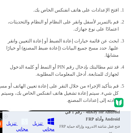
افتح الإعدادات على هاتف انفنكس الخاص بك.
قم بالتمرير لأسفل وانقر على النظام أو النظام والتحديثات،
اعتمادًا على نوع جهازك.
ابحث عن قائمة خيارات إعادة الضبط أو إعادة التعيين وانقر
عليها. حدد مسح جميع البيانات (إعادة ضبط المصنع) أو خيارًا
مشابهًا.
قد تتم مطالبتك بإدخال رقم PIN أو النمط أو كلمة الدخول
لجهازك للمتابعة. أدخل المعلومات المطلوبة.
قم بتأكيد الإجراء من خلال النقر على إعادة تعيين الهاتف أو مس
كل شيء. سيتم إعادة تشغيل هاتف انفنكس الخاص بك، وسيتم
إعادته إلى إعدادات المصنع.
4uKey for Android - رقم 1 في
Android وأداة FRP
تنزيل
تنزيل
فتح قفل شاشة الاندرويد وإزالة حماية FRP
مجاني
مجاني