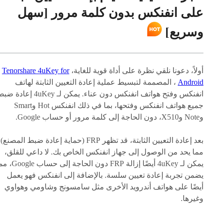
على انفنكس بدون كلمة مرور [سهل
وسريع]
أولاً، دعونا نلقي نظرة على أداة قوية للغاية،
Tenorshare 4uKey for
Android
، المصممة لتبسيط عملية إعادة التعيين الثابتة لهاتف
انفنكس وفتح هواتف انفنكس دون عناء. يمكن لـ 4uKey إعادة
جميع هواتف انفنكس وفتحها، بما في ذلك انفنكس Hot وSmart
وNote وX510، دون الحاجة إلى كلمة مرور أو حساب Google.
بعد إعادة التعيين الثابتة، قد تظهر FRP (حماية إعادة ضبط المصنع)
مما يحد من الوصول إلى جهاز انفنكس الخاص بك. لا داعي للقلق،
يمكن لـ 4uKey أيضًا إزالة FRP دون الحاجة إلى ح
يضمن تجربة إعادة تعيين سلسة. بالإضافة إلى انفنكس فهو يعمل
أيضًا على هواتف أندرويد الأخرى مثل سامسونج وشاومي وهواوي
وغيرها.