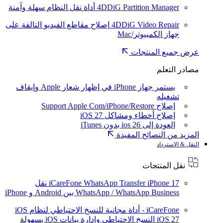
4DDiG Partition Manager
أداة نقل النظام سهلة وآمنة
4DDiG Video Repair
إصلاح مقاطع الفيديو التالفة على
جهاز الكمبيوتر/Mac
عرض جميع المنتجات
مصادر التعلم
يستمر جهاز iPhone في إظهار شعار Apple وإيقاف
تشغيله
إصلاح Support Apple Com/iPhone/Restore
إصلاح أخطاء ومشاكل iOS 27
العودة إلى ios 26 بدون iTunes
المزيد من النصائح المفيدة
النقل & الاسترداد
نقل المنتجات
iPhone 17
iCareFone WhatsApp Transfer
نقل
WhatsApp / WhatsApp Business بين Android و iPhone
iCareFone - أداة مجانية للنسخ الاحتياطي لنظام iOS
iOS 27
النسخ الاحتياطي وإدارة بيانات iOS بسهولة