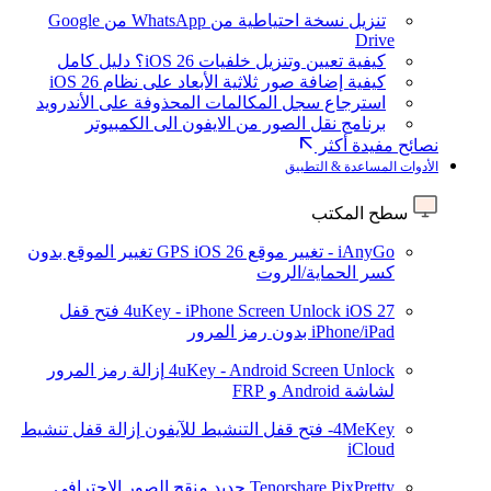
تنزيل نسخة احتياطية من WhatsApp من Google
Drive
كيفية تعيين وتنزيل خلفيات iOS 26؟ دليل كامل
كيفية إضافة صور ثلاثية الأبعاد على نظام iOS 26
استرجاع سجل المكالمات المحذوفة على الأندرويد
برنامج نقل الصور من الايفون الى الكمبيوتر
نصائح مفيدة أكثر
الأدوات المساعدة & التطبيق
سطح المكتب
iAnyGo - تغيير موقع GPS
iOS 26
تغيير الموقع بدون
كسر الحماية/الروت
iOS 27
4uKey - iPhone Screen Unlock
فتح قفل
iPhone/iPad بدون رمز المرور
4uKey - Android Screen Unlock
إزالة رمز المرور
لشاشة Android و FRP
4MeKey- فتح قفل التنشيط للآيفون
إزالة قفل تنشيط
iCloud
Tenorshare PixPretty
جديد
منقح الصور الاحترافي