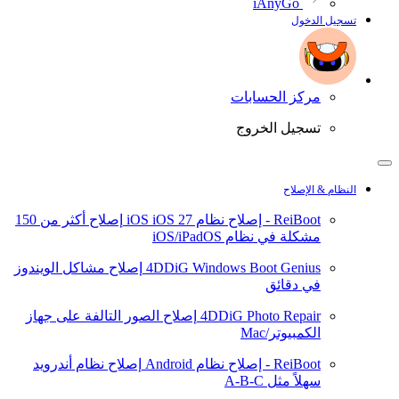
iAnyGo
تسجيل الدخول
مركز الحسابات
تسجيل الخروج
النظام & الإصلاح
ReiBoot - إصلاح نظام iOS
iOS 27
إصلاح أكثر من 150
مشكلة في نظام iOS/iPadOS
4DDiG Windows Boot Genius
إصلاح مشاكل الويندوز
في دقائق
4DDiG Photo Repair
إصلاح الصور التالفة على جهاز
الكمبيوتر/Mac
ReiBoot - إصلاح نظام Android
إصلاح نظام أندرويد
سهلاً مثل A-B-C