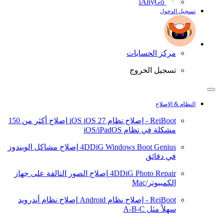
iAnyGo
تسجيل الدخول
مركز الحسابات
تسجيل الخروج
النظام & الإصلاح
ReiBoot - إصلاح نظام iOS
iOS 27
إصلاح أكثر من 150
مشكلة في نظام iOS/iPadOS
4DDiG Windows Boot Genius
إصلاح مشاكل الويندوز
في دقائق
4DDiG Photo Repair
إصلاح الصور التالفة على جهاز
الكمبيوتر/Mac
ReiBoot - إصلاح نظام Android
إصلاح نظام أندرويد
سهلاً مثل A-B-C