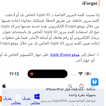
iForgot
إذا نسيت كلمة المرور الخاصة بـ Apple ID الخاص بك أو أدخلت
كلمة مرور خاطئة عن طريق الخطأ، فيمكنك محاولة إعادة تعيينها
من خلال موقع iForgot الإلكتروني. هذه خدمة تقدمها شركة Apple
تتيح لك استعادة كلمة مرور Apple ID الخاص بك باستخدام عنوان
بريدك الإلكتروني أو رقم هاتفك أو أسئلة الأمان. فيما يلي خطوات
إعادة تعيين كلمة مرور Apple ID الخاص بك من خلال موقع iForgot:
انتقل إلى
موقع Apple iForgot
على جهاز الكمبيوتر الخاص بك أو
أي جهاز آخر.
4uKey - أداة إلغاء قفل iPhone/iPad
بسهولة بنقرة واحدة
تنزيل
تنزيل
فتح قفل الشاشة/معرف Apple/MDM/رمز مرور
مجاني
مجاني