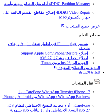
4DDiG Partition Manager
أداة نقل النظام سهلة وآمنة
4DDiG Video Repair
إصلاح مقاطع الفيديو التالفة على
جهاز الكمبيوتر/Mac
عرض جميع المنتجات
مصادر التعلم
يستمر جهاز iPhone في إظهار شعار Apple وإيقاف
تشغيله
إصلاح Support Apple Com/iPhone/Restore
إصلاح أخطاء ومشاكل iOS 27
العودة إلى ios 26 بدون iTunes
المزيد من النصائح المفيدة
النقل & الاسترداد
نقل المنتجات
iPhone 17
iCareFone WhatsApp Transfer
نقل
WhatsApp / WhatsApp Business بين Android و iPhone
iCareFone - أداة مجانية للنسخ الاحتياطي لنظام iOS
iOS 27
النسخ الاحتياطي وإدارة بيانات iOS بسهولة