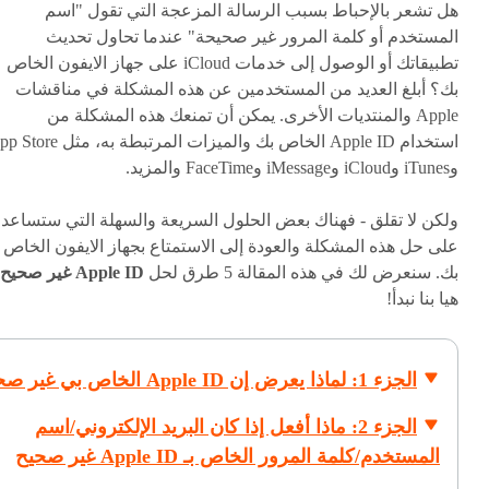
هل تشعر بالإحباط بسبب الرسالة المزعجة التي تقول "اسم
المستخدم أو كلمة المرور غير صحيحة" عندما تحاول تحديث
تطبيقاتك أو الوصول إلى خدمات iCloud على جهاز الايفون الخاص
بك؟ أبلغ العديد من المستخدمين عن هذه المشكلة في مناقشات
Apple والمنتديات الأخرى. يمكن أن تمنعك هذه المشكلة من
استخدام Apple ID الخاص بك والميزات المرتبطة به، مث
وiTunes وiCloud وiMessage وFaceTime والمزيد.
ولكن لا تقلق - فهناك بعض الحلول السريعة والسهلة التي ستساعد
على حل هذه المشكلة والعودة إلى الاستمتاع بجهاز الايفون الخاص
بك. سنعرض لك في هذه المقالة 5 طرق لحل
Apple ID غير صحيح.
هيا بنا نبدأ!
الجزء 1: لماذا يعرض إن Apple ID الخاص بي غير صحيح
الجزء 2: ماذا أفعل إذا كان البريد الإلكتروني/اسم
المستخدم/كلمة المرور الخاص بـ Apple ID غير صحيح