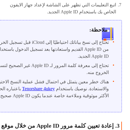
اتبع التعليمات التي تظهر على الشاشة لإعداد جهاز الايفون
الخاص بك باستخدام Apple ID الجديد.
ملاحظة:
تحتاج إلى نسخ بياناتك احتياطيًا إلى iCloud قبل تسجي
من Apple ID القديم واستعادتها بعد تسجيل الدخول باستخد
Apple ID الجديد.
تحتاج إلى معرفة كلمة المرور لـ Apple ID غير الص
الخروج منه.
هناك خطر معين يتمثل في احتمال فشل عملية النسخ الاحت
والاستعادة. نوصيك باستخدام
Tenorshare 4ukey
باعتباره الح
الأكثر موثوقية وملاءمة خاصة عندما يكون Apple ID صحيح.
3. إعادة تعيين كلمة مرور Apple ID من خلال موقع