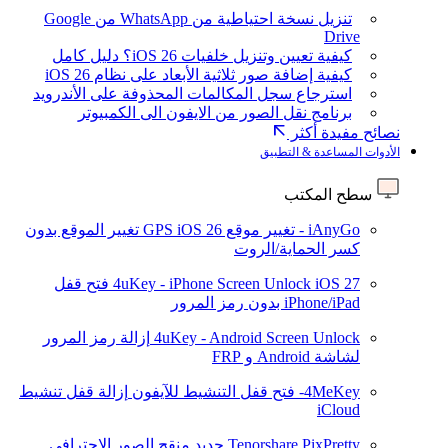
تنزيل نسخة احتياطية من WhatsApp من Google
Drive
كيفية تعيين وتنزيل خلفيات iOS 26؟ دليل كامل
كيفية إضافة صور ثلاثية الأبعاد على نظام iOS 26
استرجاع سجل المكالمات المحذوفة على الأندرويد
برنامج نقل الصور من الايفون الى الكمبيوتر
نصائح مفيدة أكثر
الأدوات المساعدة & التطبيق
سطح المكتب
iAnyGo - تغيير موقع GPS
iOS 26
تغيير الموقع بدون
كسر الحماية/الروت
iOS 27
4uKey - iPhone Screen Unlock
فتح قفل
iPhone/iPad بدون رمز المرور
4uKey - Android Screen Unlock
إزالة رمز المرور
لشاشة Android و FRP
4MeKey- فتح قفل التنشيط للآيفون
إزالة قفل تنشيط
iCloud
Tenorshare PixPretty
جديد
منقح الصور الاحترافي