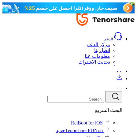
الدعم
مركز الدعم
اتصل بنا
معلومات عنا
تحديث الاشتراك
البحث السريع
ReiBoot for iOS
Tenorshare PDNob
جديد