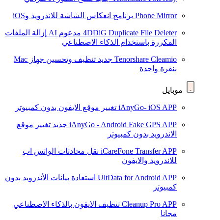
Phone Mirror
برنامج انعكاس الشاشة للاندرويد وiOS
4DDiG Duplicate File Deleter
مدعوم AI
إزالة الملفات
المكررة باستخدام الذكاء الاصطناعي
Tenorshare Cleamio
جديد
تنظيف وتحسين جهاز Mac
بنقرة واحدة
موبايل
iAnyGo- iOS APP
تغيير موقع الايفون بدون كمبيوتر
iAnyGo - Android Fake GPS APP
جديد
تغيير موقع
الاندرويد بدون كمبيوتر
iCareFone Transfer APP
نقل محادثات الواتس اب
للاندرويد والايفون
UltData for Android APP
استعادة بيانات الأندرويد بدون
كمبيوتر
Cleanup Pro APP
تنظيف الايفون بالذكاء الاصطناعي
مجانا