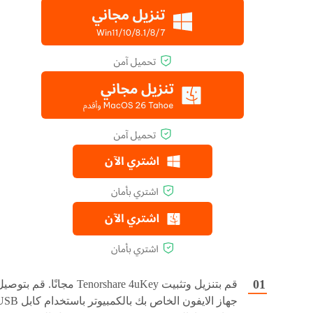
قم بتنزيل وتثبيت Tenorshare 4uKey مجانًا. قم بتوص