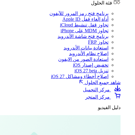
فئة الحلول
برنامج فتح رمز المرور للآيفون
أداة إلغاء قفل Apple ID
تجاوز قفل تنشيط iCloud
تجاوز MDM على iPhone
برنامج فتح شاشة الأندرويد
تجاوز FRP
استعادة بيانات الأندرويد
إصلاح نظام الأندرويد
استعادة الصور من الايفون
تخفيض إصدار iOS
تنزيل iOS 27 beta
اصلاح أخطاء ومشاكل iOS 27
شاهد جميع الحلول
مركز التحميل
مركز المتجر
دليل الفيديو