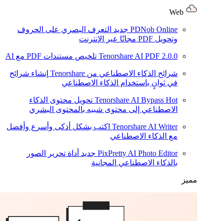
Web
PDNob Online
جديد
التعرف البصري على الحروف
وتحويل PDF مجانًا عبر الإنترنت
2.0.0
Tenorshare AI PDF
تلخيص مستندات PDF مع AI
شرائح الذكاء الاصطناعي من Tenorshare
إنشاء شرائح
في ثوانٍ باستخدام الذكاء الاصطناعي
Hot
Tenorshare AI Bypass
تحويل محتوى الذكاء
الاصطناعي إلى محتوى شبيه بالمحتوى البشري
Tenorshare AI Writer
اكتب بشكل أذكى وأسرع وأفضل
مع الذكاء الاصطناعي
PixPretty AI Photo Editor
جديد
أداة تحرير الصور
بالذكاء الاصطناعي المجانية
مميز