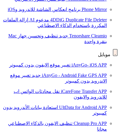
Phone Mirror
برنامج انعكاس الشاشة للاندرويد وiOS
4DDiG Duplicate File Deleter
مدعوم AI
إزالة الملفات
المكررة باستخدام الذكاء الاصطناعي
Tenorshare Cleamio
جديد
تنظيف وتحسين جهاز Mac
بنقرة واحدة
موبايل
iAnyGo- iOS APP
تغيير موقع الايفون بدون كمبيوتر
iAnyGo - Android Fake GPS APP
جديد
تغيير موقع
الاندرويد بدون كمبيوتر
iCareFone Transfer APP
نقل محادثات الواتس اب
للاندرويد والايفون
UltData for Android APP
استعادة بيانات الأندرويد بدون
كمبيوتر
Cleanup Pro APP
تنظيف الايفون بالذكاء الاصطناعي
مجانا