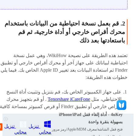
2. قم بعمل نسخة احتياطية من البيانات باستخدام
محرك أقراص خارجي أو أداة خارجية، ثم قم
باستعادتها بعد ذلك
تعتمد هذه الطريقة على نصيحة WikiHow، وهي عمل نسخة
احتياطية لبياناتك على جهاز آخر أو محرك أقراص خارجي أو تطبيق
Finder ثم استعادة البيانات بعد تغيير Apple ID الخاص بك. فيما يلي
خطوات هذه الطريقة:
على جهاز الكمبيوتر الخاص بك، قم بتنزيل وتثبيت أداة النسخ
الاحتياطي، مثل
Tenorshare iCareFone
. أو قم بتجهيز محرك
أقراص خارجي أو تطبيق Finder أو قرص كمبيوتر بمساحة كافية.
4uKey - أداة إلغاء قفل iPhone/iPad
قم بربط جهازك بالكمبيوتر باستخدام كابل USB، وقم بعمل
بسهولة بنقرة واحدة
نسخة احتياطية من بياناتك، مثل الصور والرسائل وجهات الاتصا
تنزيل
تنزيل
فتح قفل الشاشة/معرف Apple/MDM/رمز مرور
مجاني
مجاني
وما إلى ذلك.