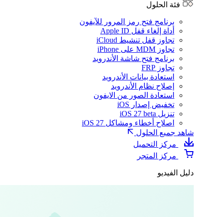
فئة الحلول
برنامج فتح رمز المرور للآيفون
أداة إلغاء قفل Apple ID
تجاوز قفل تنشيط iCloud
تجاوز MDM على iPhone
برنامج فتح شاشة الأندرويد
تجاوز FRP
استعادة بيانات الأندرويد
إصلاح نظام الأندرويد
استعادة الصور من الايفون
تخفيض إصدار iOS
تنزيل iOS 27 beta
اصلاح أخطاء ومشاكل iOS 27
شاهد جميع الحلول
مركز التحميل
مركز المتجر
دليل الفيديو