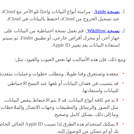
نصيحة Apple
: مزامنة أنواع البيانات واحدًا تلو الآخر مع iCloud.
عند تسجيل الخروج من iCloud، احتفظ بالبيانات في iCloud.
نصيحة WikiHow
: قم بعمل نسخة احتياطية من البيانات على
جهاز آخر، أو محرك أقراص خارجي، أو تطبيق Finder. ثم سيتم
استعادة البيانات بعد تغيير Apple ID.
ومع ذلك، فإن هذه الأساليب لها بعض العيوب والقيود، مثل:
معقدة وتستغرق وقتا طويلا، وتتطلب خطوات وعمليات متعددة.
قد يتسبب في فقدان البيانات أو تلفها عند النسخ الاحتياطي
للبيانات واستعادتها.
لا يدعم كافة أنواع البيانات. قد لا يتم الاحتفاظ ببعض البيانات،
مثل الصور والرسائل والتطبيقات وجهات الاتصال والملاحظات
وما إلى ذلك، بشكل كامل وصحيح.
لا يمكنك استخدام هذه الطرق إذا نسيت Apple ID الحالي 
بك أو لم تتمكن من الوصول إليه.