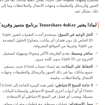
الصور والرسائل والتطبيقات وجهات الاتصال والملاحظات وما إلى
ذلك، بشكل جيد.
لماذا يعتبر Tenorshare 4uKey برنامج متميز وفريد؟
الحل الوحيد في السوق:
يستخدم أحدث التقنيات لتغيير Apple
ID الخاص بك دون فقدان أي بيانات، متجاوزًا الحلول المقدمة
من Apple وغيرها من المواقع المعروفة.
مباشر وبسيط:
يقدم الطريقة الأكثر وضوحًا وسهولة لتسجيل
الخروج من Apple ID بدون كلمة مرور.
الحفاظ على البيانات:
بعد إنشاء حساب iCloud جديد، ستبقى
جميع بياناتك، بما في ذلك الصور والرسائل والتطبيقات وجهات
الاتصال والملاحظات، سليمة.
لا حاجة للنسخ الاحتياطي:
تلغي هذه الميزة 
iTunes أو أي أدوات أخرى للنسخ الاحتياطي واستعادة البيانات
مسبقًا، وتجنب أي فشل في النسخ الاحتياطي أو الاستعادة.
سهل الاستخدام:
عمليات بسيطة، مع خطوات ونقرات سهلة،