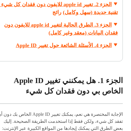
الجزء 2. تغيير apple id للايفون دون فقدان كل شيء 
تقنية جديدة (سهل وكامل)
رائج
الجزء 3. الطرق الحالية لتغيير apple id للايفون دون
فقدان البيانات (معقد وغير كامل)
الجزء 4. الأسئلة الشائعة حول تغيير Apple ID
الجزء 1. هل يمكنني تغيير Apple ID
الخاص بي دون فقدان كل شيء
الإجابة المختصرة هي نعم، يمكنك تغيير Apple ID الخاص بك دو
تفقد كل شيء، ولكن فقط إذا استخدمت الطريقة الصحيحة. إليك
بعض الطرق التي يمكنك إيجادها من المواقع الكبيرة عبر الإنترنت: