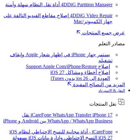
4DDiG Partition Manager
أداة نقل النظام سهلة وآمنة
4DDiG Video Repair
إصلاح مقاطع الفيديو التالفة على
جهاز الكمبيوتر/Mac
عرض جميع المنتجات
مصادر التعلم
يستمر جهاز iPhone في إظهار شعار Apple وإيقاف
تشغيله
إصلاح Support Apple Com/iPhone/Restore
إصلاح أخطاء ومشاكل iOS 27
العودة إلى ios 26 بدون iTunes
المزيد من النصائح المفيدة
النقل & الاسترداد
نقل المنتجات
iPhone 17
iCareFone WhatsApp Transfer
نقل
WhatsApp / WhatsApp Business بين Android و iPhone
iCareFone - أداة مجانية للنسخ الاحتياطي لنظام iOS
iOS 27
النسخ الاحتياطي وإدارة بيانات iOS بسهولة