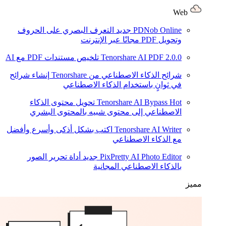
Web
PDNob Online
جديد
التعرف البصري على الحروف
وتحويل PDF مجانًا عبر الإنترنت
2.0.0
Tenorshare AI PDF
تلخيص مستندات PDF مع AI
شرائح الذكاء الاصطناعي من Tenorshare
إنشاء شرائح
في ثوانٍ باستخدام الذكاء الاصطناعي
Hot
Tenorshare AI Bypass
تحويل محتوى الذكاء
الاصطناعي إلى محتوى شبيه بالمحتوى البشري
Tenorshare AI Writer
اكتب بشكل أذكى وأسرع وأفضل
مع الذكاء الاصطناعي
PixPretty AI Photo Editor
جديد
أداة تحرير الصور
بالذكاء الاصطناعي المجانية
مميز