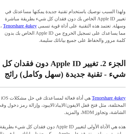
ولهذا السبب نوصيك باستخدام تقنية جديدة يمكنها مساعدتك في
تغيير Apple ID الخاص بك دون فقدان كل شيء بطريقة مباشرة
وسهلة. تعتمد هذه التقنية على أداة قوية تسمى
Tenorshare 4ukey
،
مما يساعدك على تسجيل الخروج من Apple ID الخاص بك بدون
كلمة مرور والحفاظ على جميع بياناتك سليمة.
الجزء 2. تغيير Apple ID دون فقدان كل
شيء - تقنية جديدة (سهل وكامل)
رائج
Tenorshare 4ukey
هي أداة فعالة لمساعدتك في حل مشكلات iOS
المختلفة، مثل فتح قفل الايفون/الايباد/الايبود، وإزالة رمز دخول وق
الشاشة، وتجاوز MDM، والمزيد.
هذه هي الأداة الأولى لتغيير Apple ID دون فقدان كل شيء بطريقة
مباشرة وسهلة، متفوقة على Apple. يمكن حفظ بياناتك، بما في ذ