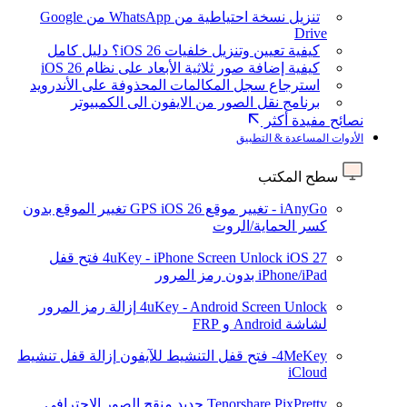
تنزيل نسخة احتياطية من WhatsApp من Google
Drive
كيفية تعيين وتنزيل خلفيات iOS 26؟ دليل كامل
كيفية إضافة صور ثلاثية الأبعاد على نظام iOS 26
استرجاع سجل المكالمات المحذوفة على الأندرويد
برنامج نقل الصور من الايفون الى الكمبيوتر
نصائح مفيدة أكثر
الأدوات المساعدة & التطبيق
سطح المكتب
iAnyGo - تغيير موقع GPS
iOS 26
تغيير الموقع بدون
كسر الحماية/الروت
iOS 27
4uKey - iPhone Screen Unlock
فتح قفل
iPhone/iPad بدون رمز المرور
4uKey - Android Screen Unlock
إزالة رمز المرور
لشاشة Android و FRP
4MeKey- فتح قفل التنشيط للآيفون
إزالة قفل تنشيط
iCloud
Tenorshare PixPretty
جديد
منقح الصور الاحترافي