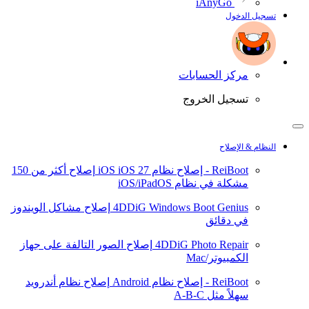
iAnyGo
تسجيل الدخول
مركز الحسابات
تسجيل الخروج
النظام & الإصلاح
ReiBoot - إصلاح نظام iOS
iOS 27
إصلاح أكثر من 150
مشكلة في نظام iOS/iPadOS
4DDiG Windows Boot Genius
إصلاح مشاكل الويندوز
في دقائق
4DDiG Photo Repair
إصلاح الصور التالفة على جهاز
الكمبيوتر/Mac
ReiBoot - إصلاح نظام Android
إصلاح نظام أندرويد
سهلاً مثل A-B-C