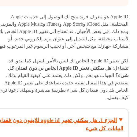
Apple ID هو معرف فريد يتيح لك الوصول إلى خدمات Apple
المختلفة، مثل iCloud وApp Store وiTunes وApple Music والمزيد.
ومع ذلك، في بعض الأحيان، قد تحتاج إلى تغيير Apple ID الخ
لأسباب مختلفة، مثل التبديل إلى عنوان بريد إلكتروني جديد، أو
مشاركة جهازك مع شخص آخر، أو تجنب الرسوم غير المرغوب فيها
لكن تغيير Apple ID الخاص بك ليس بالأمر السهل كما يبدو. قد
تتساءل:
هل يمكنني تغيير Apple ID الخاص بي دون فقدان كل
شيء؟
الجواب هو نعم، ولكن ذلك يعتمد على كيفية القيام بذلك.
سنقدم في هذا المقال تقنية جديدة تساعدك على تغيير Apple ID
الخاص بك دون فقدان كل شيء بطريقة مباشرة وسهلة. دعونا نرى
كيف يعمل.
الجزء 1. هل يمكنني تغيير apple id للايفون دون فق
البيانات كل شيء