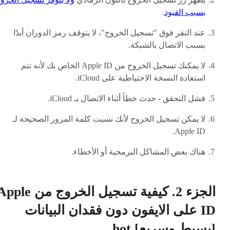
بسبب القيود
.
عند النقر فوق "تسجيل الخروج"، لا يتوقف رمز الدوران أبدًا
بسبب الاتصال بالشبكة.
لا يمكنك تسجيل الخروج من Apple ID الخاص بك لأنه تتم
استعادة النسخة الاحتياطية على iCloud.
فشل التحقق - حدث خطأ أثناء الاتصال بـ iCloud.
لا يمكن تسجيل الخروج لأنك نسيت كلمة المرور الصحيحة لـ
Apple ID.
هناك بعض المشاكل البرمجية أو الأخطاء.
الجزء 2. كيفية تسجيل الخروج من le
ID على الايفون دون فقدان البيانات
[بسيط وسريع]
hot