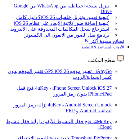
تنزيل نسخة احتياطية من WhatsApp من Google
Drive
كيفية تعيين وتنزيل خلفيات iOS 26؟ دليل كامل
كيفية إضافة صور ثلاثية الأبعاد على نظام iOS 26
استرجاع سجل المكالمات المحذوفة على الأندرويد
برنامج نقل الصور من الايفون الى الكمبيوتر
نصائح مفيدة أكثر
الأدوات المساعدة & التطبيق
سطح المكتب
iAnyGo - تغيير موقع GPS
iOS 26
تغيير الموقع بدون
كسر الحماية/الروت
iOS 27
4uKey - iPhone Screen Unlock
فتح قفل
iPhone/iPad بدون رمز المرور
4uKey - Android Screen Unlock
إزالة رمز المرور
لشاشة Android و FRP
4MeKey- فتح قفل التنشيط للآيفون
إزالة قفل تنشيط
iCloud
Tenorshare PixPretty
جديد
منقح الصور الاحترافي