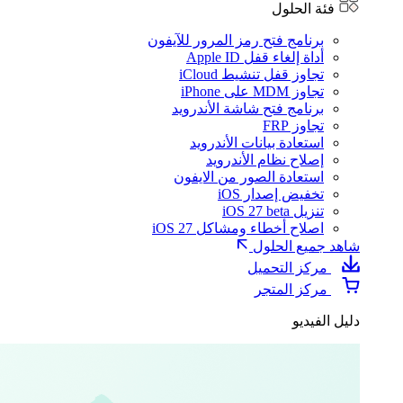
فئة الحلول
برنامج فتح رمز المرور للآيفون
أداة إلغاء قفل Apple ID
تجاوز قفل تنشيط iCloud
تجاوز MDM على iPhone
برنامج فتح شاشة الأندرويد
تجاوز FRP
استعادة بيانات الأندرويد
إصلاح نظام الأندرويد
استعادة الصور من الايفون
تخفيض إصدار iOS
تنزيل iOS 27 beta
اصلاح أخطاء ومشاكل iOS 27
شاهد جميع الحلول
مركز التحميل
مركز المتجر
دليل الفيديو