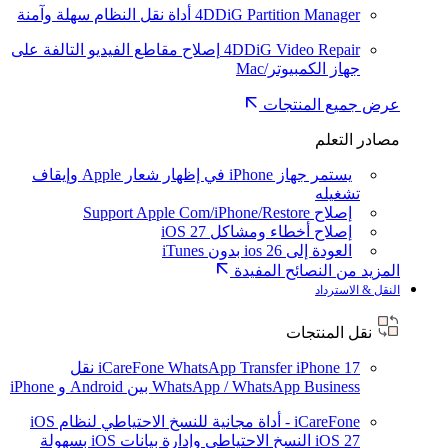
4DDiG Partition Manager
أداة نقل النظام سهلة وآمنة
4DDiG Video Repair
إصلاح مقاطع الفيديو التالفة على
جهاز الكمبيوتر/Mac
عرض جميع المنتجات
مصادر التعلم
يستمر جهاز iPhone في إظهار شعار Apple وإيقاف
تشغيله
إصلاح Support Apple Com/iPhone/Restore
إصلاح أخطاء ومشاكل iOS 27
العودة إلى ios 26 بدون iTunes
المزيد من النصائح المفيدة
النقل & الاسترداد
نقل المنتجات
iPhone 17
iCareFone WhatsApp Transfer
نقل
WhatsApp / WhatsApp Business بين Android و iPhone
iCareFone - أداة مجانية للنسخ الاحتياطي لنظام iOS
iOS 27
النسخ الاحتياطي وإدارة بيانات iOS بسهولة