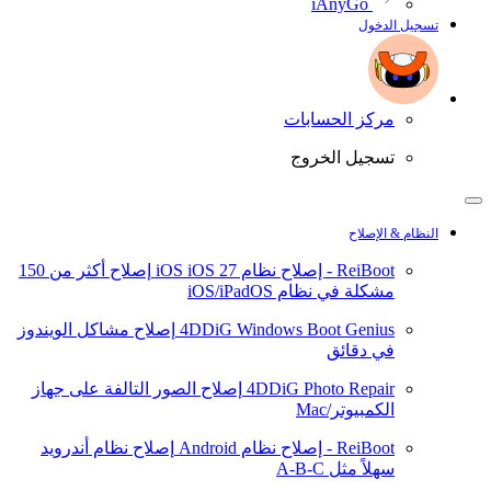
iAnyGo
تسجيل الدخول
مركز الحسابات
تسجيل الخروج
النظام & الإصلاح
ReiBoot - إصلاح نظام iOS
iOS 27
إصلاح أكثر من 150
مشكلة في نظام iOS/iPadOS
4DDiG Windows Boot Genius
إصلاح مشاكل الويندوز
في دقائق
4DDiG Photo Repair
إصلاح الصور التالفة على جهاز
الكمبيوتر/Mac
ReiBoot - إصلاح نظام Android
إصلاح نظام أندرويد
سهلاً مثل A-B-C