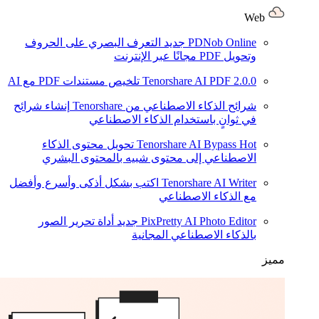
Web
PDNob Online
جديد
التعرف البصري على الحروف
وتحويل PDF مجانًا عبر الإنترنت
2.0.0
Tenorshare AI PDF
تلخيص مستندات PDF مع AI
شرائح الذكاء الاصطناعي من Tenorshare
إنشاء شرائح
في ثوانٍ باستخدام الذكاء الاصطناعي
Hot
Tenorshare AI Bypass
تحويل محتوى الذكاء
الاصطناعي إلى محتوى شبيه بالمحتوى البشري
Tenorshare AI Writer
اكتب بشكل أذكى وأسرع وأفضل
مع الذكاء الاصطناعي
PixPretty AI Photo Editor
جديد
أداة تحرير الصور
بالذكاء الاصطناعي المجانية
مميز