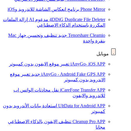
Phone Mirror
برنامج انعكاس الشاشة للاندرويد وiOS
4DDiG Duplicate File Deleter
مدعوم AI
إزالة الملفات
المكررة باستخدام الذكاء الاصطناعي
Tenorshare Cleamio
جديد
تنظيف وتحسين جهاز Mac
بنقرة واحدة
موبايل
iAnyGo- iOS APP
تغيير موقع الايفون بدون كمبيوتر
iAnyGo - Android Fake GPS APP
جديد
تغيير موقع
الاندرويد بدون كمبيوتر
iCareFone Transfer APP
نقل محادثات الواتس اب
للاندرويد والايفون
UltData for Android APP
استعادة بيانات الأندرويد بدون
كمبيوتر
Cleanup Pro APP
تنظيف الايفون بالذكاء الاصطناعي
مجانا