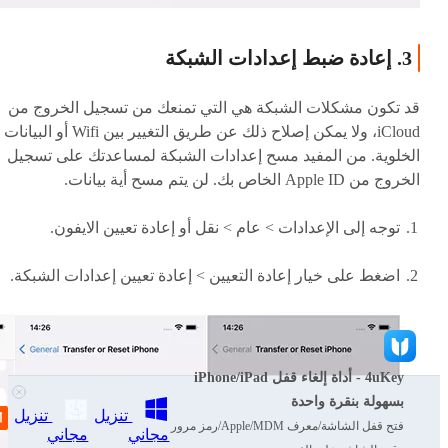
3. إعادة ضبط إعدادات الشبكة
قد تكون مشكلات الشبكة هي التي تمنعك من تسجيل الخروج من
iCloud، ولا يمكن إصلاح ذلك عن طريق التغيير بين Wifi أو البيانات
الخلوية. من المفيد مسح إعدادات الشبكة لمساعدتك على تسجيل
الخروج من Apple ID الخاص بك. لن يتم مسح أية بيانات.
توجه إلى الإعدادات > عام > نقل أو إعادة تعيين الايفون.
اضغط على خيار إعادة التعيين > إعادة تعيين إعدادات الشبكة.
4uKey - أداة إلغاء قفل iPhone/iPad
بسهولة بنقرة واحدة
تنزيل
تنزيل
فتح قفل الشاشة/معرف Apple/MDM/رمز مرور
مجاني
مجاني