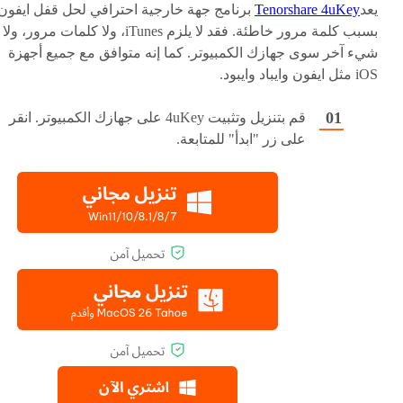
يعد
Tenorshare 4uKey
برنامج جهة خارجية احترافي لحل قفل ايفون
بسبب كلمة مرور خاطئة. فقد لا يلزم iTunes، ولا كلمات مرور، ولا
شيء آخر سوى جهازك الكمبيوتر. كما إنه متوافق مع جميع أجهزة
iOS مثل ايفون وايباد وايبود.
قم بتنزيل وتثبيت 4uKey على جهازك الكمبيوتر. انقر
على زر "ابدأ" للمتابعة.