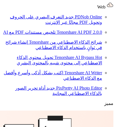
Web
PDNob Online
جديد
التعرف البصري على الحروف
وتحويل PDF مجانًا عبر الإنترنت
2.0.0
Tenorshare AI PDF
تلخيص مستندات PDF مع AI
شرائح الذكاء الاصطناعي من Tenorshare
إنشاء شرائح
في ثوانٍ باستخدام الذكاء الاصطناعي
Hot
Tenorshare AI Bypass
تحويل محتوى الذكاء
الاصطناعي إلى محتوى شبيه بالمحتوى البشري
Tenorshare AI Writer
اكتب بشكل أذكى وأسرع وأفضل
مع الذكاء الاصطناعي
PixPretty AI Photo Editor
جديد
أداة تحرير الصور
بالذكاء الاصطناعي المجانية
مميز