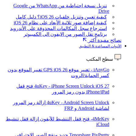
تنزيل نسخة احتياطية من WhatsApp من Google
Drive
كيفية تعيين وتنزيل خلفيات iOS 26؟ دليل كامل
كيفية إضافة صور ثلاثية الأبعاد على نظام iOS 26
استرجاع سجل المكالمات المحذوفة على الأندرويد
برنامج نقل الصور من الايفون الى الكمبيوتر
نصائح مفيدة أكثر
الأدوات المساعدة & التطبيق
سطح المكتب
iAnyGo - تغيير موقع GPS
iOS 26
تغيير الموقع بدون
كسر الحماية/الروت
iOS 27
4uKey - iPhone Screen Unlock
فتح قفل
iPhone/iPad بدون رمز المرور
4uKey - Android Screen Unlock
إزالة رمز المرور
لشاشة Android و FRP
4MeKey- فتح قفل التنشيط للآيفون
إزالة قفل تنشيط
iCloud
Tenorshare PixPretty
جديد
منقح الصور الاحترافي