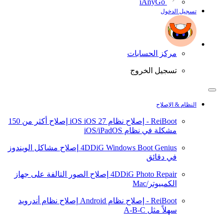
iAnyGo
تسجيل الدخول
مركز الحسابات
تسجيل الخروج
النظام & الإصلاح
ReiBoot - إصلاح نظام iOS
iOS 27
إصلاح أكثر من 150
مشكلة في نظام iOS/iPadOS
4DDiG Windows Boot Genius
إصلاح مشاكل الويندوز
في دقائق
4DDiG Photo Repair
إصلاح الصور التالفة على جهاز
الكمبيوتر/Mac
ReiBoot - إصلاح نظام Android
إصلاح نظام أندرويد
سهلاً مثل A-B-C