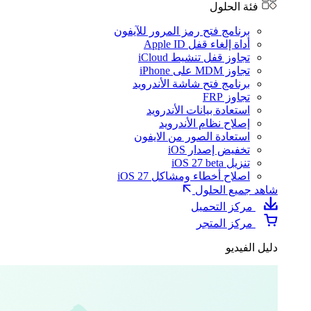
فئة الحلول
برنامج فتح رمز المرور للآيفون
أداة إلغاء قفل Apple ID
تجاوز قفل تنشيط iCloud
تجاوز MDM على iPhone
برنامج فتح شاشة الأندرويد
تجاوز FRP
استعادة بيانات الأندرويد
إصلاح نظام الأندرويد
استعادة الصور من الايفون
تخفيض إصدار iOS
تنزيل iOS 27 beta
اصلاح أخطاء ومشاكل iOS 27
شاهد جميع الحلول
مركز التحميل
مركز المتجر
دليل الفيديو