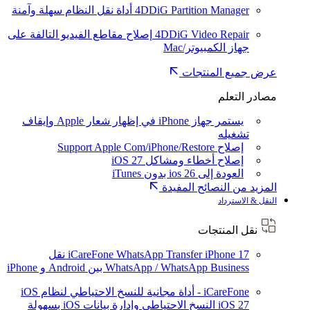
4DDiG Partition Manager
أداة نقل النظام سهلة وآمنة
4DDiG Video Repair
إصلاح مقاطع الفيديو التالفة على
جهاز الكمبيوتر/Mac
عرض جميع المنتجات
مصادر التعلم
يستمر جهاز iPhone في إظهار شعار Apple وإيقاف
تشغيله
إصلاح Support Apple Com/iPhone/Restore
إصلاح أخطاء ومشاكل iOS 27
العودة إلى ios 26 بدون iTunes
المزيد من النصائح المفيدة
النقل & الاسترداد
نقل المنتجات
iPhone 17
iCareFone WhatsApp Transfer
نقل
WhatsApp / WhatsApp Business بين Android و iPhone
iCareFone - أداة مجانية للنسخ الاحتياطي لنظام iOS
iOS 27
النسخ الاحتياطي وإدارة بيانات iOS بسهولة