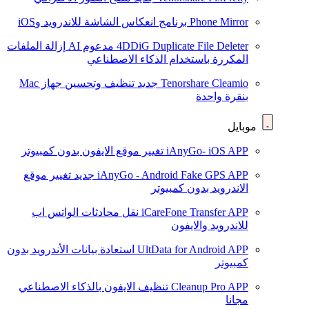
Phone Mirror
برنامج انعكاس الشاشة للاندرويد وiOS
4DDiG Duplicate File Deleter
مدعوم AI
إزالة الملفات
المكررة باستخدام الذكاء الاصطناعي
Tenorshare Cleamio
جديد
تنظيف وتحسين جهاز Mac
بنقرة واحدة
موبايل
iAnyGo- iOS APP
تغيير موقع الايفون بدون كمبيوتر
iAnyGo - Android Fake GPS APP
جديد
تغيير موقع
الاندرويد بدون كمبيوتر
iCareFone Transfer APP
نقل محادثات الواتس اب
للاندرويد والايفون
UltData for Android APP
استعادة بيانات الأندرويد بدون
كمبيوتر
Cleanup Pro APP
تنظيف الايفون بالذكاء الاصطناعي
مجانا