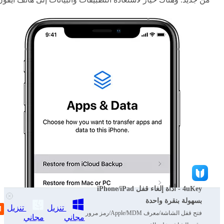
4uKey - أداة إلغاء قفل iPhone/iPad
بسهولة بنقرة واحدة
تنزيل
تنزيل
فتح قفل الشاشة/معرف Apple/MDM/رمز مرور
مجاني
مجاني