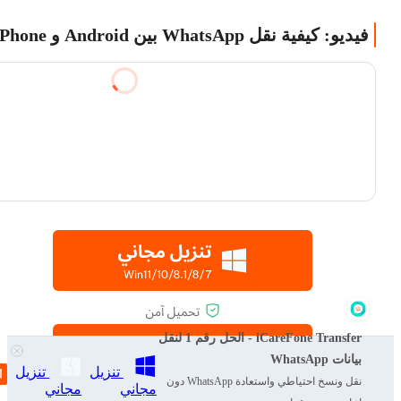
فيديو: كيفية نقل WhatsApp بين Android و iPhone
iCareFone Transfer - الحل رقم 1 لنقل
بيانات WhatsApp
تنزيل
تنزيل
نقل ونسخ احتياطي واستعادة WhatsApp دون
مجاني
مجاني