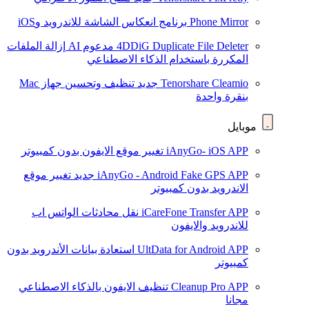
Phone Mirror
برنامج انعكاس الشاشة للاندرويد وiOS
4DDiG Duplicate File Deleter
مدعوم AI
إزالة الملفات
المكررة باستخدام الذكاء الاصطناعي
Tenorshare Cleamio
جديد
تنظيف وتحسين جهاز Mac
بنقرة واحدة
موبايل
iAnyGo- iOS APP
تغيير موقع الايفون بدون كمبيوتر
iAnyGo - Android Fake GPS APP
جديد
تغيير موقع
الاندرويد بدون كمبيوتر
iCareFone Transfer APP
نقل محادثات الواتس اب
للاندرويد والايفون
UltData for Android APP
استعادة بيانات الأندرويد بدون
كمبيوتر
Cleanup Pro APP
تنظيف الايفون بالذكاء الاصطناعي
مجانا