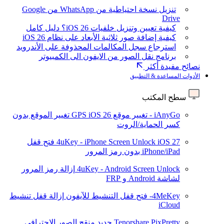
تنزيل نسخة احتياطية من WhatsApp من Google
Drive
كيفية تعيين وتنزيل خلفيات iOS 26؟ دليل كامل
كيفية إضافة صور ثلاثية الأبعاد على نظام iOS 26
استرجاع سجل المكالمات المحذوفة على الأندرويد
برنامج نقل الصور من الايفون الى الكمبيوتر
نصائح مفيدة أكثر
الأدوات المساعدة & التطبيق
سطح المكتب
iAnyGo - تغيير موقع GPS
iOS 26
تغيير الموقع بدون
كسر الحماية/الروت
iOS 27
4uKey - iPhone Screen Unlock
فتح قفل
iPhone/iPad بدون رمز المرور
4uKey - Android Screen Unlock
إزالة رمز المرور
لشاشة Android و FRP
4MeKey- فتح قفل التنشيط للآيفون
إزالة قفل تنشيط
iCloud
Tenorshare PixPretty
جديد
منقح الصور الاحترافي