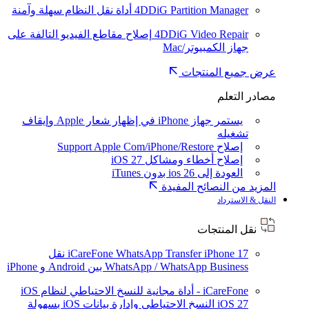
4DDiG Partition Manager
أداة نقل النظام سهلة وآمنة
4DDiG Video Repair
إصلاح مقاطع الفيديو التالفة على
جهاز الكمبيوتر/Mac
عرض جميع المنتجات
مصادر التعلم
يستمر جهاز iPhone في إظهار شعار Apple وإيقاف
تشغيله
إصلاح Support Apple Com/iPhone/Restore
إصلاح أخطاء ومشاكل iOS 27
العودة إلى ios 26 بدون iTunes
المزيد من النصائح المفيدة
النقل & الاسترداد
نقل المنتجات
iPhone 17
iCareFone WhatsApp Transfer
نقل
WhatsApp / WhatsApp Business بين Android و iPhone
iCareFone - أداة مجانية للنسخ الاحتياطي لنظام iOS
iOS 27
النسخ الاحتياطي وإدارة بيانات iOS بسهولة