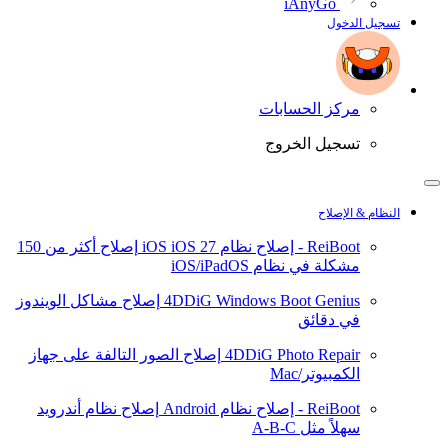
iAnyGo
تسجيل الدخول
مركز الحسابات
تسجيل الخروج
النظام & الإصلاح
ReiBoot - إصلاح نظام iOS
iOS 27
إصلاح أكثر من 150
مشكلة في نظام iOS/iPadOS
4DDiG Windows Boot Genius
إصلاح مشاكل الويندوز
في دقائق
4DDiG Photo Repair
إصلاح الصور التالفة على جهاز
الكمبيوتر/Mac
ReiBoot - إصلاح نظام Android
إصلاح نظام أندرويد
سهلاً مثل A-B-C