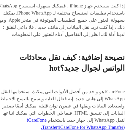
إذا كنت تستخدم جهاز iPhone ، فيمكنك بسهولة استنساخ 
باستخدام تطبيقات استنساخ مختلفة لـ iPhone WhatsApp. يمكنك
بسهولة العثور على جميع التطبيقات الموثوقة في متجر le
ذلك ، إذا كنت تريد نقل البيانات إلى هاتف جديد ، فلا داعي للقلق ؛
لدينا أداة لك. انظر إلى التفاصيل أدناه للعثور على المعلومات.
نصيحة إضافية: كيف نقل محادثات
الواتس لجوال جديد؟
hot
iCareFone هو واحد من أفضل الأدوات التي يمكنك استخدامها لنقل
WhatsApp إلى هاتف جديد. إنه فعال للغاية ويسمح بالنسخ الاحتيا
واستعادة البيانات ونقلها في غضون ثوانٍ قليلة. يمكنك أيضًا تصدير
البيانات إلى تنسيق HTML. فيما يلي الخطوات التي يمكنك اتباعها
لنقل WhatsApp إلى جهاز جديد باستخدام
iCareFone
Transfer(iCareFone for WhatsApp Transfer).