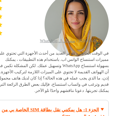
2026-08-05 /
مشاكل ل WhatsApp
في الوقت الحاضر ، تتوفر العديد من أحدث الأجهزة التي تحتوي عل
مميزات استنساخ الواتس اب. باستخدام هذه التطبيقات ، يمكنك
بسهولة استنساخ WhatsApp وتسهيل عملك. لكن المشكلة تكمن 
أن الهواتف القديمة لا تحتوي على الميزات اللازمة لتركيب الأجهزة.
إذن، ما الذي يجب عمله في هذه الحالة؟ إذا كان لديك هاتف محمول
قديم وترغب في واتساب استنساخ، فإليك بعض الطرق الرائعة التي
يمكنك تجربتها. دعونا نناقشهم واحدًا تلو الآخر.
الجزء 1: هل يمكنني نقل بطاقة SIM الخاصة بي من