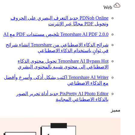
Web
PDNob Online
جديد
التعرف البصري على الحروف
وتحويل PDF مجانًا عبر الإنترنت
2.0.0
Tenorshare AI PDF
تلخيص مستندات PDF مع AI
شرائح الذكاء الاصطناعي من Tenorshare
إنشاء شرائح
في ثوانٍ باستخدام الذكاء الاصطناعي
Hot
Tenorshare AI Bypass
تحويل محتوى الذكاء
الاصطناعي إلى محتوى شبيه بالمحتوى البشري
Tenorshare AI Writer
اكتب بشكل أذكى وأسرع وأفضل
مع الذكاء الاصطناعي
PixPretty AI Photo Editor
جديد
أداة تحرير الصور
بالذكاء الاصطناعي المجانية
مميز