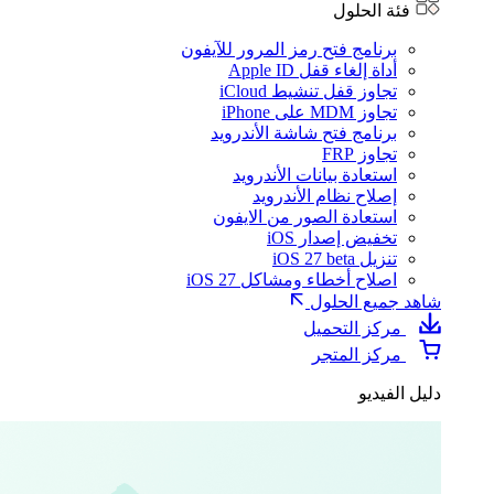
فئة الحلول
برنامج فتح رمز المرور للآيفون
أداة إلغاء قفل Apple ID
تجاوز قفل تنشيط iCloud
تجاوز MDM على iPhone
برنامج فتح شاشة الأندرويد
تجاوز FRP
استعادة بيانات الأندرويد
إصلاح نظام الأندرويد
استعادة الصور من الايفون
تخفيض إصدار iOS
تنزيل iOS 27 beta
اصلاح أخطاء ومشاكل iOS 27
شاهد جميع الحلول
مركز التحميل
مركز المتجر
دليل الفيديو