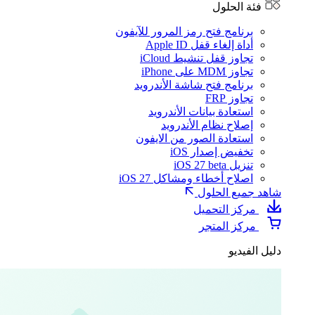
فئة الحلول
برنامج فتح رمز المرور للآيفون
أداة إلغاء قفل Apple ID
تجاوز قفل تنشيط iCloud
تجاوز MDM على iPhone
برنامج فتح شاشة الأندرويد
تجاوز FRP
استعادة بيانات الأندرويد
إصلاح نظام الأندرويد
استعادة الصور من الايفون
تخفيض إصدار iOS
تنزيل iOS 27 beta
اصلاح أخطاء ومشاكل iOS 27
شاهد جميع الحلول
مركز التحميل
مركز المتجر
دليل الفيديو