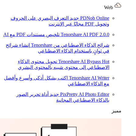
Web
PDNob Online
جديد
التعرف البصري على الحروف
وتحويل PDF مجانًا عبر الإنترنت
2.0.0
Tenorshare AI PDF
تلخيص مستندات PDF مع AI
شرائح الذكاء الاصطناعي من Tenorshare
إنشاء شرائح
في ثوانٍ باستخدام الذكاء الاصطناعي
Hot
Tenorshare AI Bypass
تحويل محتوى الذكاء
الاصطناعي إلى محتوى شبيه بالمحتوى البشري
Tenorshare AI Writer
اكتب بشكل أذكى وأسرع وأفضل
مع الذكاء الاصطناعي
PixPretty AI Photo Editor
جديد
أداة تحرير الصور
بالذكاء الاصطناعي المجانية
مميز