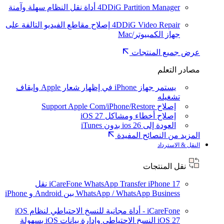
4DDiG Partition Manager
أداة نقل النظام سهلة وآمنة
4DDiG Video Repair
إصلاح مقاطع الفيديو التالفة على
جهاز الكمبيوتر/Mac
عرض جميع المنتجات
مصادر التعلم
يستمر جهاز iPhone في إظهار شعار Apple وإيقاف
تشغيله
إصلاح Support Apple Com/iPhone/Restore
إصلاح أخطاء ومشاكل iOS 27
العودة إلى ios 26 بدون iTunes
المزيد من النصائح المفيدة
النقل & الاسترداد
نقل المنتجات
iPhone 17
iCareFone WhatsApp Transfer
نقل
WhatsApp / WhatsApp Business بين Android و iPhone
iCareFone - أداة مجانية للنسخ الاحتياطي لنظام iOS
iOS 27
النسخ الاحتياطي وإدارة بيانات iOS بسهولة