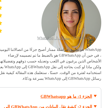
2026-08-05 /
مشاكل ل WhatsApp
WhatsApp هو تطبيق مراسلة ممتاز أصبح جزءًا من اتصالاتنا اليومية
، في حين أن GBWhatsApp هو بالضبط ما تم تصميمه لإرضاء
الأشخاص الذين يرغبون في اللعب وتعديله حسب ذوقهم وتفضيلاتهم
ولكن ماذا لو كنت بحاجة إلى نقل GBWhatsApp إل
استخدامه لفترة من الوقت. حسنًا ، ستعلمك هذه المقالة كيفية نقل
رسائل GBWhatsApp إلى WhatsApp بسرعة وذكاء.
الجزء 1: ما هو GBWhatsapp
الجزء 2: كيفية نقل البيانات من GBWhatsApp إلى