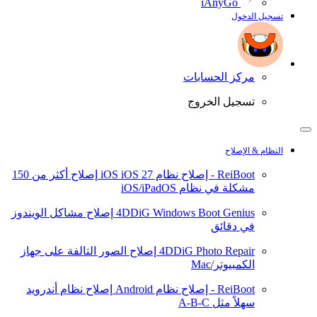
iAnyGo
تسجيل الدخول
مركز الحسابات
تسجيل الخروج
النظام & الإصلاح
ReiBoot - إصلاح نظام iOS
iOS 27
إصلاح أكثر من 150
مشكلة في نظام iOS/iPadOS
4DDiG Windows Boot Genius
إصلاح مشاكل الويندوز
في دقائق
4DDiG Photo Repair
إصلاح الصور التالفة على جهاز
الكمبيوتر/Mac
ReiBoot - إصلاح نظام Android
إصلاح نظام أندرويد
سهلاً مثل A-B-C