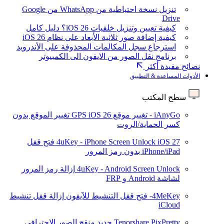
تنزيل نسخة احتياطية من WhatsApp من Google
Drive
كيفية تعيين وتنزيل خلفيات iOS 26؟ دليل كامل
كيفية إضافة صور ثلاثية الأبعاد على نظام iOS 26
استرجاع سجل المكالمات المحذوفة على الأندرويد
برنامج نقل الصور من الايفون الى الكمبيوتر
نصائح مفيدة أكثر
الأدوات المساعدة & التطبيق
سطح المكتب
iAnyGo - تغيير موقع GPS
iOS 26
تغيير الموقع بدون
كسر الحماية/الروت
iOS 27
4uKey - iPhone Screen Unlock
فتح قفل
iPhone/iPad بدون رمز المرور
4uKey - Android Screen Unlock
إزالة رمز المرور
لشاشة Android و FRP
4MeKey- فتح قفل التنشيط للآيفون
إزالة قفل تنشيط
iCloud
Tenorshare PixPretty
جديد
منقح الصور الاحترافي