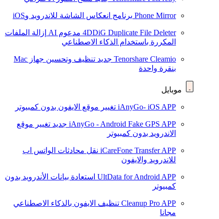
Phone Mirror
برنامج انعكاس الشاشة للاندرويد وiOS
4DDiG Duplicate File Deleter
مدعوم AI
إزالة الملفات
المكررة باستخدام الذكاء الاصطناعي
Tenorshare Cleamio
جديد
تنظيف وتحسين جهاز Mac
بنقرة واحدة
موبايل
iAnyGo- iOS APP
تغيير موقع الايفون بدون كمبيوتر
iAnyGo - Android Fake GPS APP
جديد
تغيير موقع
الاندرويد بدون كمبيوتر
iCareFone Transfer APP
نقل محادثات الواتس اب
للاندرويد والايفون
UltData for Android APP
استعادة بيانات الأندرويد بدون
كمبيوتر
Cleanup Pro APP
تنظيف الايفون بالذكاء الاصطناعي
مجانا