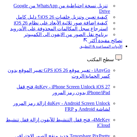
تنزيل نسخة احتياطية من WhatsApp من Google
Drive
كيفية تعيين وتنزيل خلفيات iOS 26؟ دليل كامل
كيفية إضافة صور ثلاثية الأبعاد على نظام iOS 26
استرجاع سجل المكالمات المحذوفة على الأندرويد
برنامج نقل الصور من الايفون الى الكمبيوتر
نصائح مفيدة أكثر
الأدوات المساعدة & التطبيق
سطح المكتب
iAnyGo - تغيير موقع GPS
iOS 26
تغيير الموقع بدون
كسر الحماية/الروت
iOS 27
4uKey - iPhone Screen Unlock
فتح قفل
iPhone/iPad بدون رمز المرور
4uKey - Android Screen Unlock
إزالة رمز المرور
لشاشة Android و FRP
4MeKey- فتح قفل التنشيط للآيفون
إزالة قفل تنشيط
iCloud
Tenorshare PixPretty
جديد
منقح الصور الاحترافي