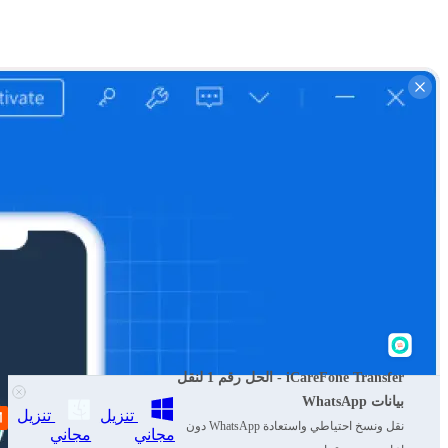
iCareFone Transfer - الحل رقم 1 لنقل
بيانات WhatsApp
تنزيل
تنزيل
نقل ونسخ احتياطي واستعادة WhatsApp دون
مجاني
مجاني