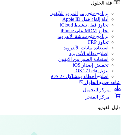
فئة الحلول
برنامج فتح رمز المرور للآيفون
أداة إلغاء قفل Apple ID
تجاوز قفل تنشيط iCloud
تجاوز MDM على iPhone
برنامج فتح شاشة الأندرويد
تجاوز FRP
استعادة بيانات الأندرويد
إصلاح نظام الأندرويد
استعادة الصور من الايفون
تخفيض إصدار iOS
تنزيل iOS 27 beta
اصلاح أخطاء ومشاكل iOS 27
شاهد جميع الحلول
مركز التحميل
مركز المتجر
دليل الفيديو