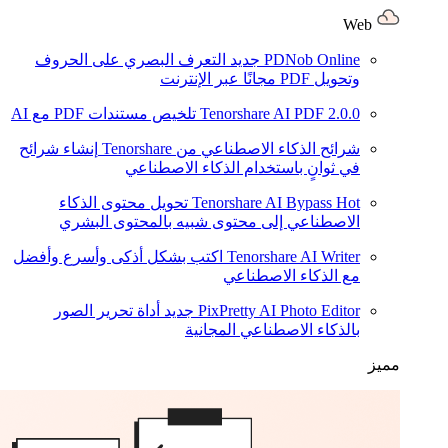
Web
PDNob Online
جديد
التعرف البصري على الحروف
وتحويل PDF مجانًا عبر الإنترنت
2.0.0
Tenorshare AI PDF
تلخيص مستندات PDF مع AI
شرائح الذكاء الاصطناعي من Tenorshare
إنشاء شرائح
في ثوانٍ باستخدام الذكاء الاصطناعي
Hot
Tenorshare AI Bypass
تحويل محتوى الذكاء
الاصطناعي إلى محتوى شبيه بالمحتوى البشري
Tenorshare AI Writer
اكتب بشكل أذكى وأسرع وأفضل
مع الذكاء الاصطناعي
PixPretty AI Photo Editor
جديد
أداة تحرير الصور
بالذكاء الاصطناعي المجانية
مميز