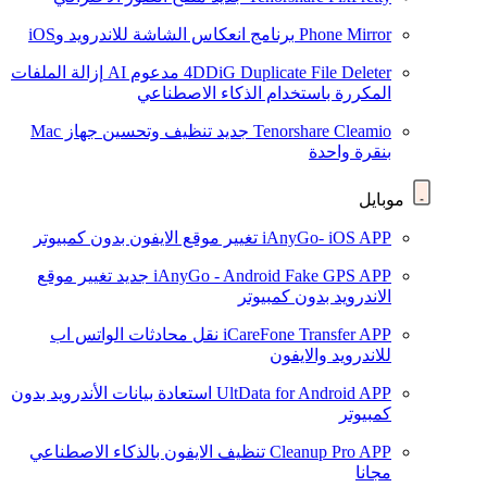
Phone Mirror
برنامج انعكاس الشاشة للاندرويد وiOS
4DDiG Duplicate File Deleter
مدعوم AI
إزالة الملفات
المكررة باستخدام الذكاء الاصطناعي
Tenorshare Cleamio
جديد
تنظيف وتحسين جهاز Mac
بنقرة واحدة
موبايل
iAnyGo- iOS APP
تغيير موقع الايفون بدون كمبيوتر
iAnyGo - Android Fake GPS APP
جديد
تغيير موقع
الاندرويد بدون كمبيوتر
iCareFone Transfer APP
نقل محادثات الواتس اب
للاندرويد والايفون
UltData for Android APP
استعادة بيانات الأندرويد بدون
كمبيوتر
Cleanup Pro APP
تنظيف الايفون بالذكاء الاصطناعي
مجانا