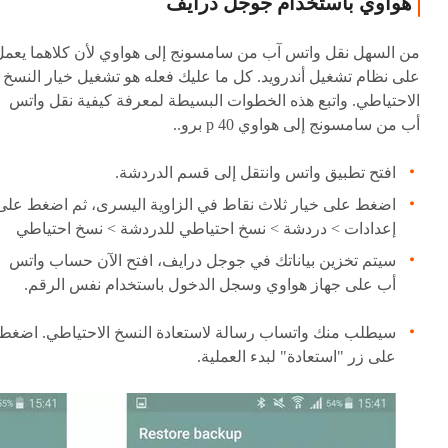
هواوي باستخدام جوجل درايف
من السهل نقل واتس آب من سامسونج إلى هواوي لأن كلاهما يعمل
على نظام تشغيل أندرويد. كل ما عليك فعله هو تشغيل خيار النسخ
الاحتياطي. واتبع هذه الخطوات البسيطة لمعرفة كيفية نقل واتس
أب من سامسونج إلى هواوي p 40 برو..
افتح تطبيق واتس وانتقل إلى قسم الدردشة.
اضغط على خيار ثلاث نقاط في الزاوية اليسرى، ثم اضغط على
إعدادات > دردشة > نسخ احتياطي للدردشة > نسخ احتياطي
سيتم تخزين بياناتك في جوجل درايف، افتح الآن حساب واتس
أب على جهاز هواوي وسجل الدخول باستخدام نفس الرقم.
سيطلب منك واتساب رسالة لاستعادة النسخ الاحتياطي. اضغط
على زر "استعادة" لبدء العملية.