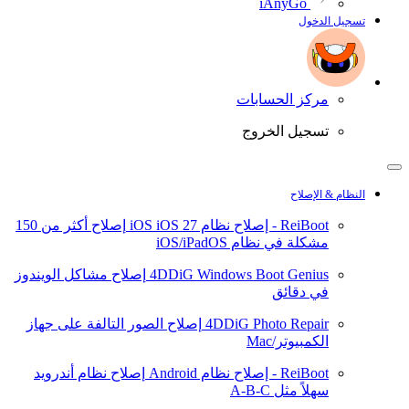
iAnyGo
تسجيل الدخول
مركز الحسابات
تسجيل الخروج
النظام & الإصلاح
ReiBoot - إصلاح نظام iOS
iOS 27
إصلاح أكثر من 150
مشكلة في نظام iOS/iPadOS
4DDiG Windows Boot Genius
إصلاح مشاكل الويندوز
في دقائق
4DDiG Photo Repair
إصلاح الصور التالفة على جهاز
الكمبيوتر/Mac
ReiBoot - إصلاح نظام Android
إصلاح نظام أندرويد
سهلاً مثل A-B-C