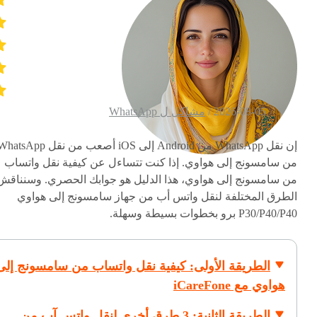
2026-08-05 /
مشاكل ل WhatsApp
إن نقل WhatsApp من Android إلى iOS أصعب من نقل tsApp
من سامسونج إلى هواوي. إذا كنت تتساءل عن كيفية نقل واتساب
من سامسونج إلى هواوي، هذا الدليل هو جوابك الحصري. وسنناقش
الطرق المختلفة لنقل واتس أب من جهاز سامسونج إلى هواوي
P30/P40/P40 برو بخطوات بسيطة وسهلة.
الطريقة الأولى: كيفية نقل واتساب من سامسونج إلى
هواوي مع iCareFone
الطريقة الثانية: 3 طرق أخرى لنقل واتس آب من