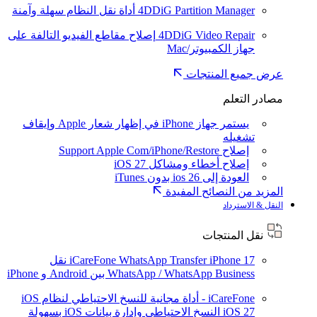
4DDiG Partition Manager
أداة نقل النظام سهلة وآمنة
4DDiG Video Repair
إصلاح مقاطع الفيديو التالفة على
جهاز الكمبيوتر/Mac
عرض جميع المنتجات
مصادر التعلم
يستمر جهاز iPhone في إظهار شعار Apple وإيقاف
تشغيله
إصلاح Support Apple Com/iPhone/Restore
إصلاح أخطاء ومشاكل iOS 27
العودة إلى ios 26 بدون iTunes
المزيد من النصائح المفيدة
النقل & الاسترداد
نقل المنتجات
iPhone 17
iCareFone WhatsApp Transfer
نقل
WhatsApp / WhatsApp Business بين Android و iPhone
iCareFone - أداة مجانية للنسخ الاحتياطي لنظام iOS
iOS 27
النسخ الاحتياطي وإدارة بيانات iOS بسهولة