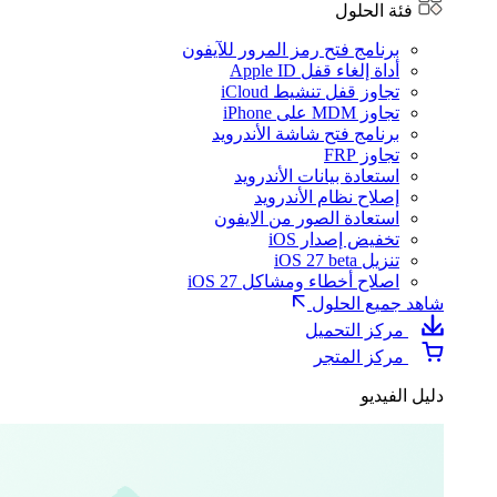
فئة الحلول
برنامج فتح رمز المرور للآيفون
أداة إلغاء قفل Apple ID
تجاوز قفل تنشيط iCloud
تجاوز MDM على iPhone
برنامج فتح شاشة الأندرويد
تجاوز FRP
استعادة بيانات الأندرويد
إصلاح نظام الأندرويد
استعادة الصور من الايفون
تخفيض إصدار iOS
تنزيل iOS 27 beta
اصلاح أخطاء ومشاكل iOS 27
شاهد جميع الحلول
مركز التحميل
مركز المتجر
دليل الفيديو