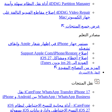
4DDiG Partition Manager
أداة نقل النظام سهلة وآمنة
4DDiG Video Repair
إصلاح مقاطع الفيديو التالفة على
جهاز الكمبيوتر/Mac
عرض جميع المنتجات
مصادر التعلم
يستمر جهاز iPhone في إظهار شعار Apple وإيقاف
تشغيله
إصلاح Support Apple Com/iPhone/Restore
إصلاح أخطاء ومشاكل iOS 27
العودة إلى ios 26 بدون iTunes
المزيد من النصائح المفيدة
النقل & الاسترداد
نقل المنتجات
iPhone 17
iCareFone WhatsApp Transfer
نقل
WhatsApp / WhatsApp Business بين Android و iPhone
iCareFone - أداة مجانية للنسخ الاحتياطي لنظام iOS
iOS 27
النسخ الاحتياطي وإدارة بيانات iOS بسهولة