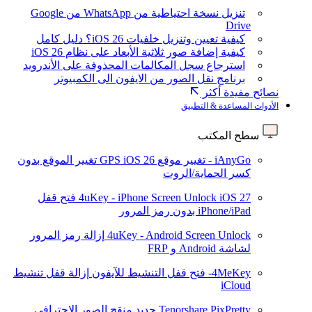
تنزيل نسخة احتياطية من WhatsApp من Google
Drive
كيفية تعيين وتنزيل خلفيات iOS 26؟ دليل كامل
كيفية إضافة صور ثلاثية الأبعاد على نظام iOS 26
استرجاع سجل المكالمات المحذوفة على الأندرويد
برنامج نقل الصور من الايفون الى الكمبيوتر
نصائح مفيدة أكثر
الأدوات المساعدة & التطبيق
سطح المكتب
iAnyGo - تغيير موقع GPS
iOS 26
تغيير الموقع بدون
كسر الحماية/الروت
iOS 27
4uKey - iPhone Screen Unlock
فتح قفل
iPhone/iPad بدون رمز المرور
4uKey - Android Screen Unlock
إزالة رمز المرور
لشاشة Android و FRP
4MeKey- فتح قفل التنشيط للآيفون
إزالة قفل تنشيط
iCloud
Tenorshare PixPretty
جديد
منقح الصور الاحترافي