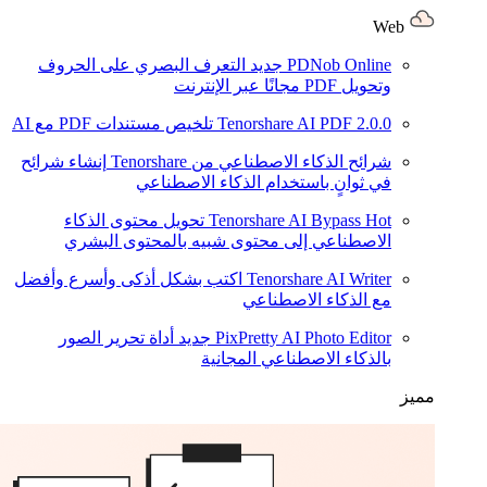
Web
PDNob Online
جديد
التعرف البصري على الحروف
وتحويل PDF مجانًا عبر الإنترنت
2.0.0
Tenorshare AI PDF
تلخيص مستندات PDF مع AI
شرائح الذكاء الاصطناعي من Tenorshare
إنشاء شرائح
في ثوانٍ باستخدام الذكاء الاصطناعي
Hot
Tenorshare AI Bypass
تحويل محتوى الذكاء
الاصطناعي إلى محتوى شبيه بالمحتوى البشري
Tenorshare AI Writer
اكتب بشكل أذكى وأسرع وأفضل
مع الذكاء الاصطناعي
PixPretty AI Photo Editor
جديد
أداة تحرير الصور
بالذكاء الاصطناعي المجانية
مميز