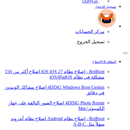
iAnyGo
تسجيل الدخول
مركز الحسابات
تسجيل الخروج
النظام & الإصلاح
ReiBoot - إصلاح نظام iOS
iOS 27
إصلاح أكثر من 150
مشكلة في نظام iOS/iPadOS
4DDiG Windows Boot Genius
إصلاح مشاكل الويندوز
في دقائق
4DDiG Photo Repair
إصلاح الصور التالفة على جهاز
الكمبيوتر/Mac
ReiBoot - إصلاح نظام Android
إصلاح نظام أندرويد
سهلاً مثل A-B-C