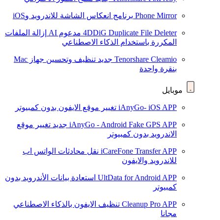
Phone Mirror
برنامج انعكاس الشاشة للاندرويد وiOS
4DDiG Duplicate File Deleter
مدعوم AI
إزالة الملفات
المكررة باستخدام الذكاء الاصطناعي
Tenorshare Cleamio
جديد
تنظيف وتحسين جهاز Mac
بنقرة واحدة
موبايل
iAnyGo- iOS APP
تغيير موقع الايفون بدون كمبيوتر
iAnyGo - Android Fake GPS APP
جديد
تغيير موقع
الاندرويد بدون كمبيوتر
iCareFone Transfer APP
نقل محادثات الواتس اب
للاندرويد والايفون
UltData for Android APP
استعادة بيانات الأندرويد بدون
كمبيوتر
Cleanup Pro APP
تنظيف الايفون بالذكاء الاصطناعي
مجانا