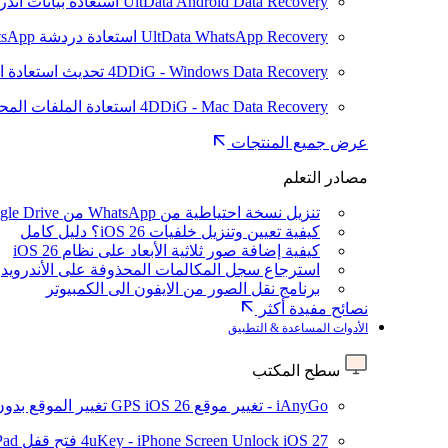
UltData Android Data Recovery
استعادة بيانات أند
UltData WhatsApp Recovery
استعادة دردشة WhatsApp على Android/iPhone
4DDiG - Windows Data Recovery
تحديث
استعادة ا
4DDiG - Mac Data Recovery
استعادة الملفات الم
عرض جميع المنتجات
مصادر التعلم
تنزيل نسخة احتياطية من WhatsApp من Google Drive
كيفية تعيين وتنزيل خلفيات iOS 26؟ دليل كامل
كيفية إضافة صور ثلاثية الأبعاد على نظام iOS 26
استرجاع سجل المكالمات المحذوفة على الأندرويد
برنامج نقل الصور من الايفون الى الكمبيوتر
نصائح مفيدة أكثر
الأدوات المساعدة & التطبيق
سطح المكتب
iAnyGo - تغيير موقع GPS
iOS 26
تغيير الموقع بدو
iOS 27
4uKey - iPhone Screen Unlock
فتح قفل iPhone/iPad بدون رمز المرور