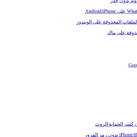
رويد بدون جذر
لملفات المحذوفة على الويندوز
حذوفة على ماك
ن كسر الحماية/الروت