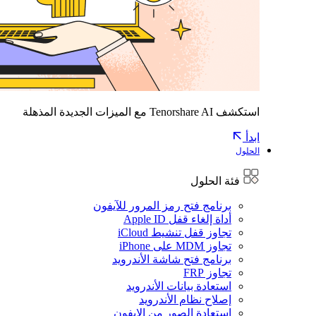
استكشف Tenorshare AI مع الميزات الجديدة المذهلة
ابدأ
الحلول
فئة الحلول
برنامج فتح رمز المرور للآيفون
أداة إلغاء قفل Apple ID
تجاوز قفل تنشيط iCloud
تجاوز MDM على iPhone
برنامج فتح شاشة الأندرويد
تجاوز FRP
استعادة بيانات الأندرويد
إصلاح نظام الأندرويد
استعادة الصور من الايفون