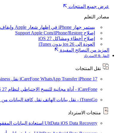
عرض جميع المنتجات
مصادر التعلم
يستمر جهاز iPhone في إظهار شعار Apple وإيقاف تشغيله
إصلاح Support Apple Com/iPhone/Restore
إصلاح أخطاء ومشاكل iOS 27
العودة إلى ios 26 بدون iTunes
المزيد من النصائح المفيدة
النقل & الاسترداد
نقل المنتجات
iPhone 17
iCareFone WhatsApp Transfer
نقل WhatsApp / WhatsApp Business بين Android و iPhone
iCareFone - أداة مجانية للنسخ الاحتياطي لنظام iOS
S 27
iTransGo - نقل بيانات الهاتف
نقل كافة البيانات من ال
منتجات الاسترداد
UltData iOS Data Recovery
استعادة البيانات المفقودة من ad