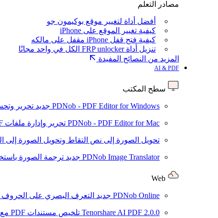
مصادر التعلم
أفضل أداة لتغيير موقع بوكيمون جو
كيفية تغيير الموقع على iPhone
كيفية فتح قفل iPhone مقفل على مالكه
تنزيل أداة FRP unlocker الكل في واحد مجانًا
المزيد من النصائح المفيدة
AI & PDF
سطح المكتب
PDNob - PDF Editor for Windows
جديد
تحرير وتحسين ملفات PDF باستخد
PDNob - PDF Editor for Mac
تحرير وإدارة ملفات PDF باستخدام الذكاء الاصطناعي على نظام macOS
تحويل الصورة إلى نص
التقاط وتحويل الصورة إلى ا
PDNob Image Translator
جديد
ترجمة الصورة باستخدام
Web
PDNob Online
جديد
التعرف البصري على الحروف وتحويل PDF مجانًا ع
2.0.0
Tenorshare AI PDF
تلخيص مستندات PDF مع AI