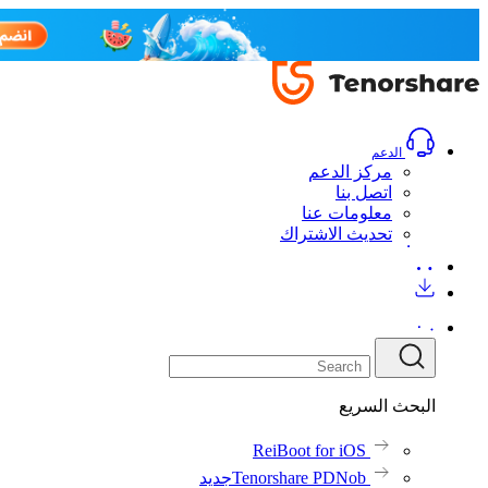
الدعم
مركز الدعم
اتصل بنا
معلومات عنا
تحديث الاشتراك
البحث السريع
ReiBoot for iOS
Tenorshare PDNob
جديد