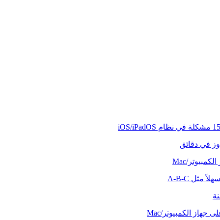
وز في دقائق
كمبيوتر/Mac
ً مثل A-B-C
نة
 جهاز الكمبيوتر/Mac