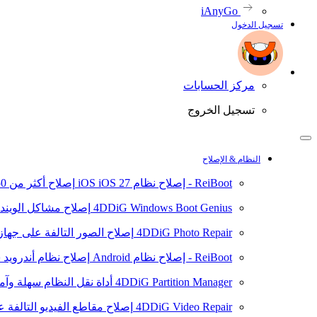
iAnyGo
تسجيل الدخول
مركز الحسابات
تسجيل الخروج
النظام & الإصلاح
ReiBoot - إصلاح نظام iOS
iOS 27
إصلاح أكثر من 150 مشكلة في نظام iOS/iPadOS
4DDiG Windows Boot Genius
إصلاح مشاكل الويند
4DDiG Photo Repair
إصلاح الصور التالفة على جهاز ال
ReiBoot - إصلاح نظام Android
إصلاح نظام أندرويد سهلا
4DDiG Partition Manager
أداة نقل النظام سهلة وآم
4DDiG Video Repair
إصلاح مقاطع الفيديو التالفة على