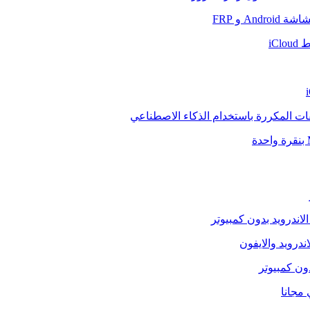
And و FRP
iCl
فات المكررة باستخدام الذكاء الاصطناعي
الاندرويد بدون كمبيوتر
ندرويد والايفون
دون كمبيوتر
 مجانا