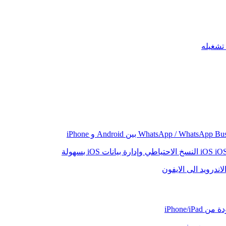
iO
النسخ الاحتياطي وإدارة بيانات iOS بسهولة
اندرويد الى الايفون
iPhone/iP