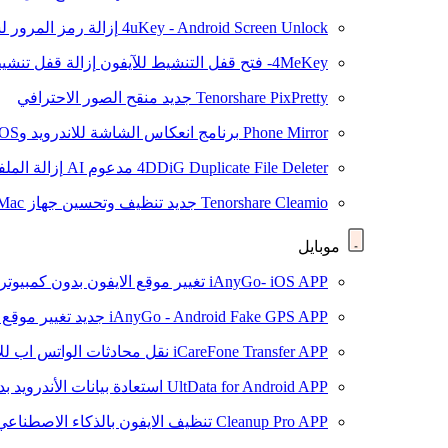
4uKey - Android Screen Unlock
إزالة رمز المرور لشاشة roid
4MeKey- فتح قفل التنشيط للآيفون
إزالة قفل تنشيط oud
Tenorshare PixPretty
جديد
منقح الصور الاحترافي
Phone Mirror
برنامج انعكاس الشاشة للاندرويد وiOS
4DDiG Duplicate File Deleter
مدعوم AI
إزالة المل
Tenorshare Cleamio
جديد
تنظيف وتحسين جهاز Mac بنقرة واحدة
موبايل
iAnyGo- iOS APP
تغيير موقع الايفون بدون كمبيوتر
iAnyGo - Android Fake GPS APP
جديد
تغيير موقع 
iCareFone Transfer APP
نقل محادثات الواتس اب للا
UltData for Android APP
استعادة بيانات الأندرويد ب
Cleanup Pro APP
تنظيف الايفون بالذكاء الاصطناعي