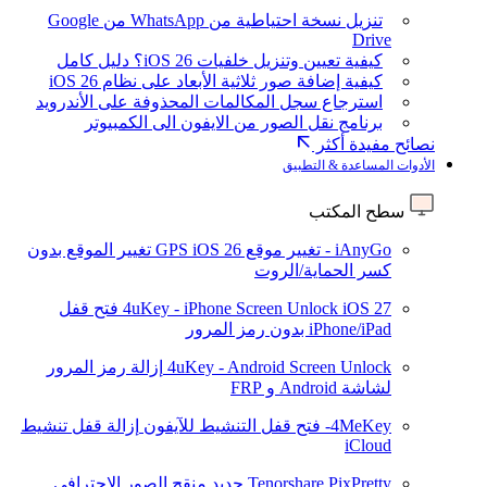
تنزيل نسخة احتياطية من WhatsApp من Google
Drive
كيفية تعيين وتنزيل خلفيات iOS 26؟ دليل كامل
كيفية إضافة صور ثلاثية الأبعاد على نظام iOS 26
استرجاع سجل المكالمات المحذوفة على الأندرويد
برنامج نقل الصور من الايفون الى الكمبيوتر
نصائح مفيدة أكثر
الأدوات المساعدة & التطبيق
سطح المكتب
iAnyGo - تغيير موقع GPS
iOS 26
تغيير الموقع بدون
كسر الحماية/الروت
iOS 27
4uKey - iPhone Screen Unlock
فتح قفل
iPhone/iPad بدون رمز المرور
4uKey - Android Screen Unlock
إزالة رمز المرور
لشاشة Android و FRP
4MeKey- فتح قفل التنشيط للآيفون
إزالة قفل تنشيط
iCloud
Tenorshare PixPretty
جديد
منقح الصور الاحترافي