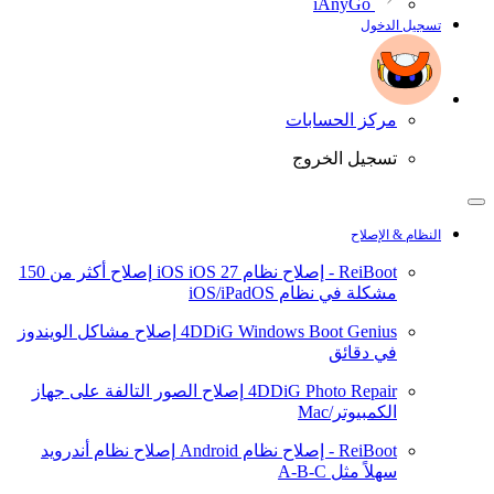
iAnyGo
تسجيل الدخول
مركز الحسابات
تسجيل الخروج
النظام & الإصلاح
ReiBoot - إصلاح نظام iOS
iOS 27
إصلاح أكثر من 150
مشكلة في نظام iOS/iPadOS
4DDiG Windows Boot Genius
إصلاح مشاكل الويندوز
في دقائق
4DDiG Photo Repair
إصلاح الصور التالفة على جهاز
الكمبيوتر/Mac
ReiBoot - إصلاح نظام Android
إصلاح نظام أندرويد
سهلاً مثل A-B-C