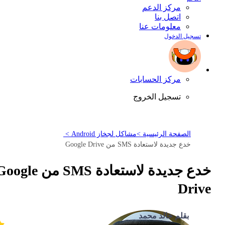
مركز الدعم
اتصل بنا
معلومات عنا
تسجيل الدخول
مركز الحسابات
تسجيل الخروج
الصفحة الرئيسية >
مشاكل لجخاز Android >
خدع جديدة لاستعادة SMS من Google Drive
خدع جديدة لاستعادة SMS من gle
Drive
بقلم خالد محمد