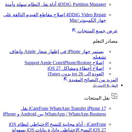
4DDiG Partition Manager
أداة نقل النظام سهلة وآمنة
4DDiG Video Repair
إصلاح مقاطع الفيديو التالفة على
جهاز الكمبيوتر/Mac
عرض جميع المنتجات
مصادر التعلم
يستمر جهاز iPhone في إظهار شعار Apple وإيقاف
تشغيله
إصلاح Support Apple Com/iPhone/Restore
إصلاح أخطاء ومشاكل iOS 27
العودة إلى ios 26 بدون iTunes
المزيد من النصائح المفيدة
النقل & الاسترداد
نقل المنتجات
iPhone 17
iCareFone WhatsApp Transfer
نقل
WhatsApp / WhatsApp Business بين Android و iPhone
iCareFone - أداة مجانية للنسخ الاحتياطي لنظام iOS
iOS 27
النسخ الاحتياطي وإدارة بيانات iOS بسهولة