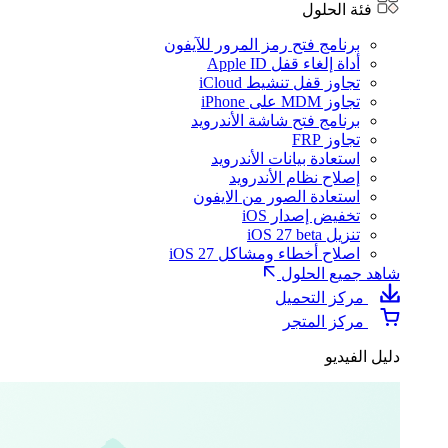
فئة الحلول
برنامج فتح رمز المرور للآيفون
أداة إلغاء قفل Apple ID
تجاوز قفل تنشيط iCloud
تجاوز MDM على iPhone
برنامج فتح شاشة الأندرويد
تجاوز FRP
استعادة بيانات الأندرويد
إصلاح نظام الأندرويد
استعادة الصور من الايفون
تخفيض إصدار iOS
تنزيل iOS 27 beta
اصلاح أخطاء ومشاكل iOS 27
شاهد جميع الحلول
مركز التحميل
مركز المتجر
دليل الفيديو