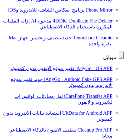
Phone Mirror
برنامج انعكاس الشاشة للاندرويد وiOS
4DDiG Duplicate File Deleter
مدعوم AI
إزالة الملفات
المكررة باستخدام الذكاء الاصطناعي
Tenorshare Cleamio
جديد
تنظيف وتحسين جهاز Mac
بنقرة واحدة
موبايل
iAnyGo- iOS APP
تغيير موقع الايفون بدون كمبيوتر
iAnyGo - Android Fake GPS APP
جديد
تغيير موقع
الاندرويد بدون كمبيوتر
iCareFone Transfer APP
نقل محادثات الواتس اب
للاندرويد والايفون
UltData for Android APP
استعادة بيانات الأندرويد بدون
كمبيوتر
Cleanup Pro APP
تنظيف الايفون بالذكاء الاصطناعي
مجانا