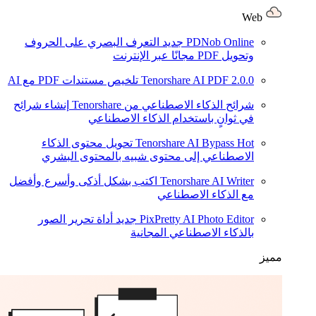
Web
PDNob Online
جديد
التعرف البصري على الحروف
وتحويل PDF مجانًا عبر الإنترنت
2.0.0
Tenorshare AI PDF
تلخيص مستندات PDF مع AI
شرائح الذكاء الاصطناعي من Tenorshare
إنشاء شرائح
في ثوانٍ باستخدام الذكاء الاصطناعي
Hot
Tenorshare AI Bypass
تحويل محتوى الذكاء
الاصطناعي إلى محتوى شبيه بالمحتوى البشري
Tenorshare AI Writer
اكتب بشكل أذكى وأسرع وأفضل
مع الذكاء الاصطناعي
PixPretty AI Photo Editor
جديد
أداة تحرير الصور
بالذكاء الاصطناعي المجانية
مميز