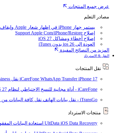
عرض جميع المنتجات
مصادر التعلم
يستمر جهاز iPhone في إظهار شعار Apple وإيقاف تشغيله
إصلاح Support Apple Com/iPhone/Restore
إصلاح أخطاء ومشاكل iOS 27
العودة إلى ios 26 بدون iTunes
المزيد من النصائح المفيدة
النقل & الاسترداد
نقل المنتجات
iPhone 17
iCareFone WhatsApp Transfer
نقل WhatsApp / WhatsApp Business بين Android و iPhone
iCareFone - أداة مجانية للنسخ الاحتياطي لنظام iOS
S 27
iTransGo - نقل بيانات الهاتف
نقل كافة البيانات من ال
منتجات الاسترداد
UltData iOS Data Recovery
استعادة البيانات المفقودة من ad