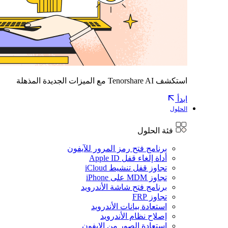
استكشف Tenorshare AI مع الميزات الجديدة المذهلة
ابدأ
الحلول
فئة الحلول
برنامج فتح رمز المرور للآيفون
أداة إلغاء قفل Apple ID
تجاوز قفل تنشيط iCloud
تجاوز MDM على iPhone
برنامج فتح شاشة الأندرويد
تجاوز FRP
استعادة بيانات الأندرويد
إصلاح نظام الأندرويد
استعادة الصور من الايفون