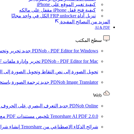
كيفية تغيير الموقع على iPhone
كيفية فتح قفل iPhone مقفل على مالكه
تنزيل أداة FRP unlocker الكل في واحد مجانًا
المزيد من النصائح المفيدة
AI & PDF
سطح المكتب
PDNob - PDF Editor for Windows
جديد
تحرير وتحسين ملفات PDF باستخد
PDNob - PDF Editor for Mac
تحرير وإدارة ملفات PDF باستخدام الذكاء الاصطناعي على نظام macOS
تحويل الصورة إلى نص
التقاط وتحويل الصورة إلى ا
PDNob Image Translator
جديد
ترجمة الصورة باستخدام
Web
PDNob Online
جديد
التعرف البصري على الحروف وتحويل PDF مجانًا ع
2.0.0
Tenorshare AI PDF
تلخيص مستندات PDF مع AI
شرائح الذكاء الاصطناعي من Tenorshare
إنشاء شرائ