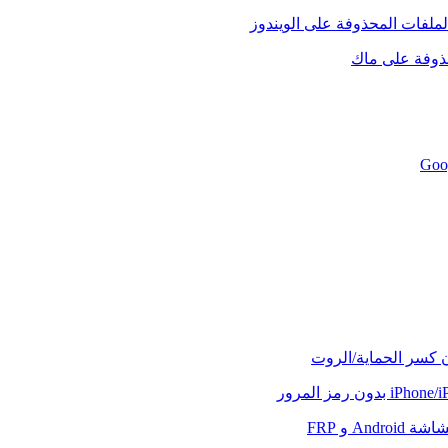
لملفات المحذوفة على الويندوز
حذوفة على ماك
ن كسر الحماية/الروت
And و FRP