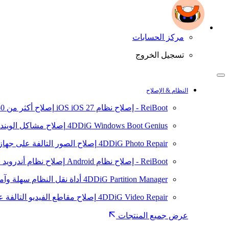
مركز الحسابات
تسجيل الخروج
النظام & الإصلاح
ReiBoot - إصلاح نظام iOS
iOS 27
إصلاح أكثر من 150 مشكلة في نظام iOS/iPadOS
4DDiG Windows Boot Genius
إصلاح مشاكل الويند
4DDiG Photo Repair
إصلاح الصور التالفة على جهاز ال
ReiBoot - إصلاح نظام Android
إصلاح نظام أندرويد سهلا
4DDiG Partition Manager
أداة نقل النظام سهلة وآم
4DDiG Video Repair
إصلاح مقاطع الفيديو التالفة على
عرض جميع المنتجات