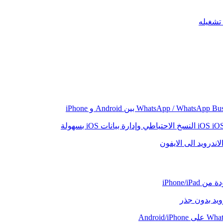
iO
النسخ الاحتياطي وإدارة بيانات iOS بسهولة
اندرويد الى الايفون
iPhone/iP
رويد بدون جذر