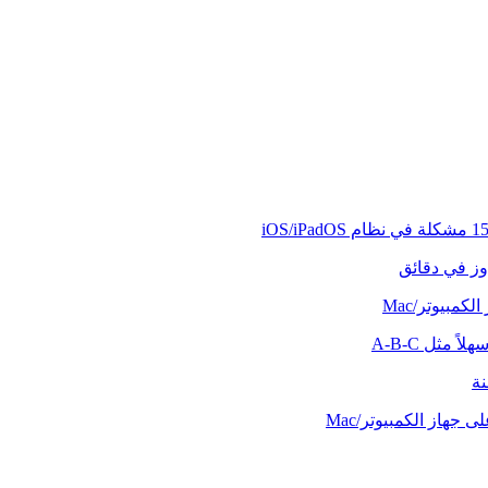
وز في دقائق
كمبيوتر/Mac
ً مثل A-B-C
نة
 جهاز الكمبيوتر/Mac