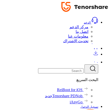
الدعم
مركز الدعم
اتصل بنا
معلومات عنا
تحديث الاشتراك
البحث السريع
ReiBoot for iOS
Tenorshare PDNob
جديد
iAnyGo
تسجيل الدخول