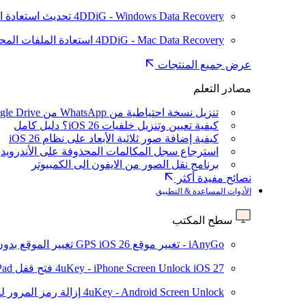
4DDiG - Windows Data Recovery
تحديث
استعادة ا
4DDiG - Mac Data Recovery
استعادة الملفات الم
عرض جميع المنتجات
مصادر التعلم
تنزيل نسخة احتياطية من WhatsApp من Google Drive
كيفية تعيين وتنزيل خلفيات iOS 26؟ دليل كامل
كيفية إضافة صور ثلاثية الأبعاد على نظام iOS 26
استرجاع سجل المكالمات المحذوفة على الأندرويد
برنامج نقل الصور من الايفون الى الكمبيوتر
نصائح مفيدة أكثر
الأدوات المساعدة & التطبيق
سطح المكتب
iAnyGo - تغيير موقع GPS
iOS 26
تغيير الموقع بدو
iOS 27
4uKey - iPhone Screen Unlock
فتح قفل iPhone/iPad بدون رمز المرور
4uKey - Android Screen Unlock
إزالة رمز المرور لشاشة roid