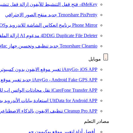
4MeKey- فتح قفل التنشيط للآيفون
إزالة قفل تنشيط oud
Tenorshare PixPretty
جديد
منقح الصور الاحترافي
Phone Mirror
برنامج انعكاس الشاشة للاندرويد وiOS
4DDiG Duplicate File Deleter
مدعوم AI
إزالة المل
Tenorshare Cleamio
جديد
تنظيف وتحسين جهاز Mac بنقرة واحدة
موبايل
iAnyGo- iOS APP
تغيير موقع الايفون بدون كمبيوتر
iAnyGo - Android Fake GPS APP
جديد
تغيير موقع 
iCareFone Transfer APP
نقل محادثات الواتس اب للا
UltData for Android APP
استعادة بيانات الأندرويد ب
Cleanup Pro APP
تنظيف الايفون بالذكاء الاصطناعي
مصادر التعلم
أفضل أداة لتغيير موقع بوكيمون جو