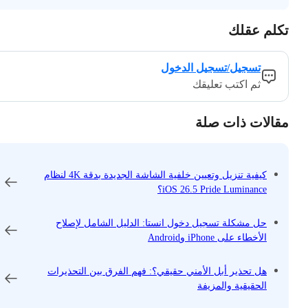
تكلم عقلك
تسجيل/تسجيل الدخول
ثم اكتب تعليقك
مقالات ذات صلة
كيفية تنزيل وتعيين خلفية الشاشة الجديدة بدقة 4K لنظام
iOS 26.5 Pride Luminance؟
حل مشكلة تسجيل دخول انستا: الدليل الشامل لإصلاح
الأخطاء على iPhone وAndroid
هل تحذير أبل الأمني ​​حقيقي؟: فهم الفرق بين التحذيرات
الحقيقية والمزيفة