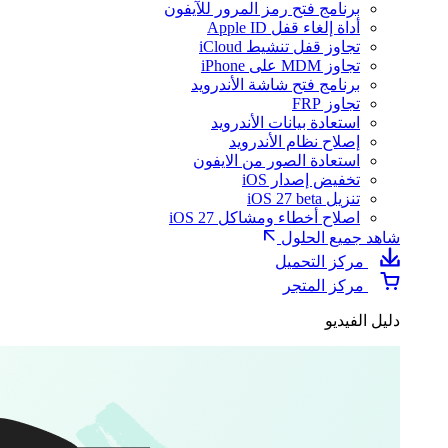
برنامج فتح رمز المرور للآيفون
أداة إلغاء قفل Apple ID
تجاوز قفل تنشيط iCloud
تجاوز MDM على iPhone
برنامج فتح شاشة الأندرويد
تجاوز FRP
استعادة بيانات الأندرويد
إصلاح نظام الأندرويد
استعادة الصور من الايفون
تخفيض إصدار iOS
تنزيل iOS 27 beta
اصلاح أخطاء ومشاكل iOS 27
شاهد جميع الحلول
مركز التحميل
مركز المتجر
دليل الفيديو