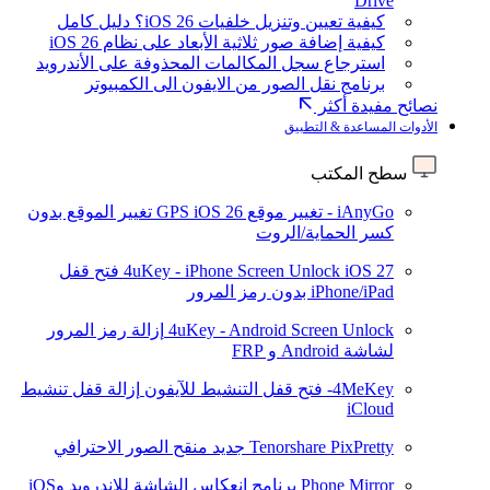
Drive
كيفية تعيين وتنزيل خلفيات iOS 26؟ دليل كامل
كيفية إضافة صور ثلاثية الأبعاد على نظام iOS 26
استرجاع سجل المكالمات المحذوفة على الأندرويد
برنامج نقل الصور من الايفون الى الكمبيوتر
نصائح مفيدة أكثر
الأدوات المساعدة & التطبيق
سطح المكتب
iAnyGo - تغيير موقع GPS
iOS 26
تغيير الموقع بدون
كسر الحماية/الروت
iOS 27
4uKey - iPhone Screen Unlock
فتح قفل
iPhone/iPad بدون رمز المرور
4uKey - Android Screen Unlock
إزالة رمز المرور
لشاشة Android و FRP
4MeKey- فتح قفل التنشيط للآيفون
إزالة قفل تنشيط
iCloud
Tenorshare PixPretty
جديد
منقح الصور الاحترافي
Phone Mirror
برنامج انعكاس الشاشة للاندرويد وiOS