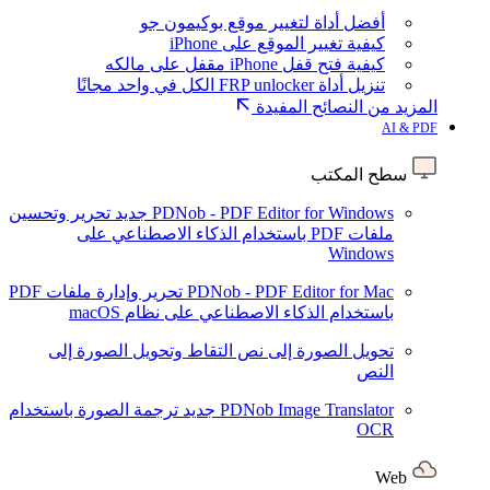
أفضل أداة لتغيير موقع بوكيمون جو
كيفية تغيير الموقع على iPhone
كيفية فتح قفل iPhone مقفل على مالكه
تنزيل أداة FRP unlocker الكل في واحد مجانًا
المزيد من النصائح المفيدة
AI & PDF
سطح المكتب
PDNob - PDF Editor for Windows
جديد
تحرير وتحسين
ملفات PDF باستخدام الذكاء الاصطناعي على
Windows
PDNob - PDF Editor for Mac
تحرير وإدارة ملفات PDF
باستخدام الذكاء الاصطناعي على نظام macOS
تحويل الصورة إلى نص
التقاط وتحويل الصورة إلى
النص
PDNob Image Translator
جديد
ترجمة الصورة باستخدام
OCR
Web