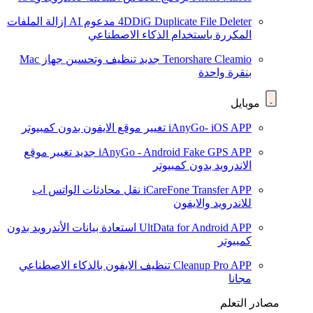
4DDiG Duplicate File Deleter
مدعوم AI
إزالة الملفات
المكررة باستخدام الذكاء الاصطناعي
Tenorshare Cleamio
جديد
تنظيف وتحسين جهاز Mac
بنقرة واحدة
موبايل
iAnyGo- iOS APP
تغيير موقع الايفون بدون كمبيوتر
iAnyGo - Android Fake GPS APP
جديد
تغيير موقع
الاندرويد بدون كمبيوتر
iCareFone Transfer APP
نقل محادثات الواتس اب
للاندرويد والايفون
UltData for Android APP
استعادة بيانات الأندرويد بدون
كمبيوتر
Cleanup Pro APP
تنظيف الايفون بالذكاء الاصطناعي
مجانا
مصادر التعلم