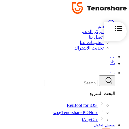
الدعم
مركز الدعم
اتصل بنا
معلومات عنا
تحديث الاشتراك
البحث السريع
ReiBoot for iOS
Tenorshare PDNob
جديد
iAnyGo
تسجيل الدخول