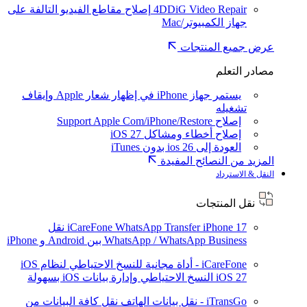
4DDiG Video Repair
إصلاح مقاطع الفيديو التالفة على
جهاز الكمبيوتر/Mac
عرض جميع المنتجات
مصادر التعلم
يستمر جهاز iPhone في إظهار شعار Apple وإيقاف
تشغيله
إصلاح Support Apple Com/iPhone/Restore
إصلاح أخطاء ومشاكل iOS 27
العودة إلى ios 26 بدون iTunes
المزيد من النصائح المفيدة
النقل & الاسترداد
نقل المنتجات
iPhone 17
iCareFone WhatsApp Transfer
نقل
WhatsApp / WhatsApp Business بين Android و iPhone
iCareFone - أداة مجانية للنسخ الاحتياطي لنظام iOS
iOS 27
النسخ الاحتياطي وإدارة بيانات iOS بسهولة
iTransGo - نقل بيانات الهاتف
نقل كافة البيانات من