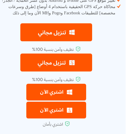
تغيير موقع GPS على iPhone و Android بدون كسر الحماية / الجذر!
محاكاة حركة GPS الحقيقية باستخدام 4 أوضاع [طرق وسرعات
مخصصة] للتطبيقات Facebook وPogo وMH الآن وما إلى ذلك