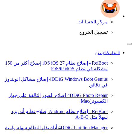
مركز الحسابات
تسجيل الخروج
النظام & الإصلاح
ReiBoot - إصلاح نظام iOS
iOS 27
إصلاح أكثر من 150
مشكلة في نظام iOS/iPadOS
4DDiG Windows Boot Genius
إصلاح مشاكل الويندوز
في دقائق
4DDiG Photo Repair
إصلاح الصور التالفة على جهاز
الكمبيوتر/Mac
ReiBoot - إصلاح نظام Android
إصلاح نظام أندرويد
سهلاً مثل A-B-C
4DDiG Partition Manager
أداة نقل النظام سهلة وآمنة