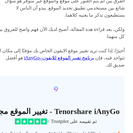
الفرق بين لم يتم العثور على موقع والموقع غير متوفر هو سؤال
شائع بين مستخدمي تطبيق تحديد الموقع. يبدو أن الناس لا
يستطيعون تذكر ما يعنيه كلاهما.
ولكن، بعد قراءة هذه المقالة، أصبح لديك الآن فهم واضح للفروق بي
كل منهما.
أخيرًا، إذا كنت تريد تغيير موقع الايفون الخاص بك مؤقتًا إلى مكان لا
تتواجد فيه، فإن
برنامج تغيير الموقع للايفون--iAnyGo
هو أفضل
صديق لك.
Tenorshare iAnyGo - تغيير الموقع مجانًا
تم تقييمه على Trustpilot >