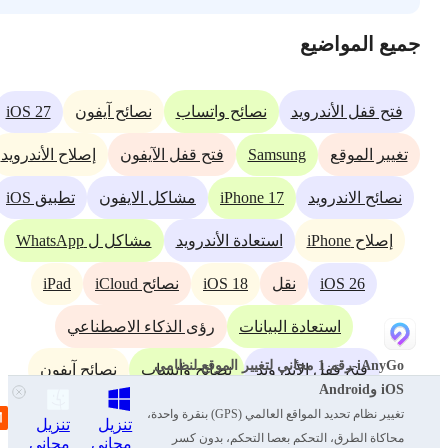
جميع المواضيع
iOS 27
فتح قفل الأندرويد
نصائح واتساب
نصائح آيفون
Samsung
تغيير الموقع
فتح قفل الآيفون
إصلاح الأندرويد
iPhone 17
نصائح الاندرويد
مشاكل الايفون
تطبيق iOS
إصلاح iPhone
استعادة الأندرويد
مشاكل ل WhatsApp
iPad
iOS 18
iOS 26
نقل
نصائح iCloud
استعادة البيانات
رؤى الذكاء الاصطناعي
iAnyGo-رقم 1 مجاني لتغيير الموقع لنظامي
فتح قفل الأندرويد
نصائح واتساب
نصائح آيفون
iOS وAndroid
Samsung
+
تغيير الموقع
فتح قفل الآيفون
تغيير نظام تحديد المواقع العالمي (GPS) بنقرة واحدة،
تنزيل
تنزيل
محاكاة الطرق، التحكم بعصا التحكم، بدون كسر
مجاني
مجاني