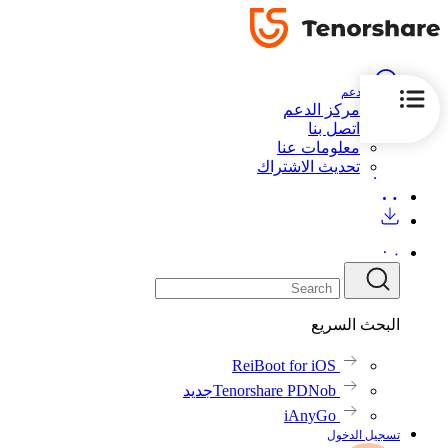
الدعم
مركز الدعم
اتصل بنا
معلومات عنا
تحديث الاشتراك
البحث السريع
ReiBoot for iOS
Tenorshare PDNob
جديد
iAnyGo
تسجيل الدخول