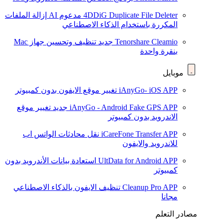
4DDiG Duplicate File Deleter
مدعوم AI
إزالة الملفات
المكررة باستخدام الذكاء الاصطناعي
Tenorshare Cleamio
جديد
تنظيف وتحسين جهاز Mac
بنقرة واحدة
موبايل
iAnyGo- iOS APP
تغيير موقع الايفون بدون كمبيوتر
iAnyGo - Android Fake GPS APP
جديد
تغيير موقع
الاندرويد بدون كمبيوتر
iCareFone Transfer APP
نقل محادثات الواتس اب
للاندرويد والايفون
UltData for Android APP
استعادة بيانات الأندرويد بدون
كمبيوتر
Cleanup Pro APP
تنظيف الايفون بالذكاء الاصطناعي
مجانا
مصادر التعلم