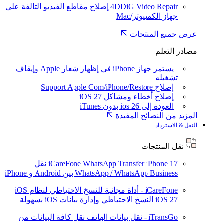
4DDiG Video Repair
إصلاح مقاطع الفيديو التالفة على
جهاز الكمبيوتر/Mac
عرض جميع المنتجات
مصادر التعلم
يستمر جهاز iPhone في إظهار شعار Apple وإيقاف
تشغيله
إصلاح Support Apple Com/iPhone/Restore
إصلاح أخطاء ومشاكل iOS 27
العودة إلى ios 26 بدون iTunes
المزيد من النصائح المفيدة
النقل & الاسترداد
نقل المنتجات
iPhone 17
iCareFone WhatsApp Transfer
نقل
WhatsApp / WhatsApp Business بين Android و iPhone
iCareFone - أداة مجانية للنسخ الاحتياطي لنظام iOS
iOS 27
النسخ الاحتياطي وإدارة بيانات iOS بسهولة
iTransGo - نقل بيانات الهاتف
نقل كافة البيانات من