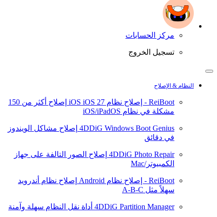
مركز الحسابات
تسجيل الخروج
النظام & الإصلاح
ReiBoot - إصلاح نظام iOS
iOS 27
إصلاح أكثر من 150
مشكلة في نظام iOS/iPadOS
4DDiG Windows Boot Genius
إصلاح مشاكل الويندوز
في دقائق
4DDiG Photo Repair
إصلاح الصور التالفة على جهاز
الكمبيوتر/Mac
ReiBoot - إصلاح نظام Android
إصلاح نظام أندرويد
سهلاً مثل A-B-C
4DDiG Partition Manager
أداة نقل النظام سهلة وآمنة