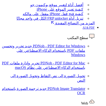
أفضل أداة لتغيير موقع بوكيمون جو
كيفية تغيير الموقع على iPhone
كيفية فتح قفل iPhone مقفل على مالكه
تنزيل أداة FRP unlocker الكل في واحد مجانًا
المزيد من النصائح المفيدة
AI & PDF
سطح المكتب
PDNob - PDF Editor for Windows
جديد
تحرير وتحسين
ملفات PDF باستخدام الذكاء الاصطناعي على
Windows
PDNob - PDF Editor for Mac
تحرير وإدارة ملفات PDF
باستخدام الذكاء الاصطناعي على نظام macOS
تحويل الصورة إلى نص
التقاط وتحويل الصورة إلى
النص
PDNob Image Translator
جديد
ترجمة الصورة باستخدام
OCR
Web