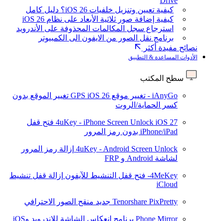
Drive
كيفية تعيين وتنزيل خلفيات iOS 26؟ دليل كامل
كيفية إضافة صور ثلاثية الأبعاد على نظام iOS 26
استرجاع سجل المكالمات المحذوفة على الأندرويد
برنامج نقل الصور من الايفون الى الكمبيوتر
نصائح مفيدة أكثر
الأدوات المساعدة & التطبيق
سطح المكتب
iAnyGo - تغيير موقع GPS
iOS 26
تغيير الموقع بدون
كسر الحماية/الروت
iOS 27
4uKey - iPhone Screen Unlock
فتح قفل
iPhone/iPad بدون رمز المرور
4uKey - Android Screen Unlock
إزالة رمز المرور
لشاشة Android و FRP
4MeKey- فتح قفل التنشيط للآيفون
إزالة قفل تنشيط
iCloud
Tenorshare PixPretty
جديد
منقح الصور الاحترافي
Phone Mirror
برنامج انعكاس الشاشة للاندرويد وiOS