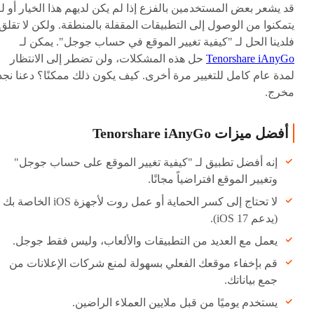
قد يشعر بعض المستخدمين بالفزع إذا لم يكن لديهم هذا الخيار أو ل
يتمكنوا من الوصول إلى التطبيقات المقفلة بالمنطقة. ولكن لا تقلق
فلدينا الحل لـ "كيفية تغيير الموقع في حساب جوجل". يمكن لـ
Tenorshare iAnyGo
حل هذه المشكلات، ولن تضطر إلى الانتظار
لمدة عام كامل للتغيير مرة أخرى. كيف يكون ذلك ممكنًا؟ دعنا نجد
مخرج.
أفضل ميزات Tenorshare iAnyGo
إنه أفضل تطبيق لـ "كيفية تغيير الموقع على حساب جوجل"
وتغيير الموقع افتراضياً مجانًا.
لا تحتاج إلى كسر الحماية أو عمل روت لأجهزة iOS الخاصة بك
(يدعم iOS 17).
يعمل مع العديد من التطبيقات والألعاب، وليس فقط جوجل.
قم بإخفاء موقعك الفعلي بسهولة لمنع شركات الإعلانات من
جمع بياناتك.
يستخدم يوميًا من قبل ملايين العملاء الراضين.