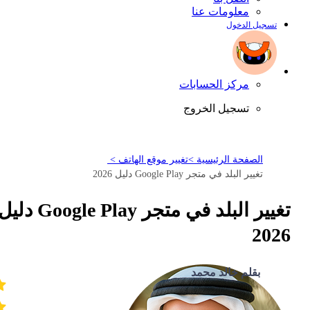
معلومات عنا
تسجيل الدخول
مركز الحسابات
تسجيل الخروج
الصفحة الرئيسية >
تغيير موقع الهاتف >
تغيير البلد في متجر Google Play دليل 2026
تغيير البلد في متجر Google Play دلي
2026
بقلم خالد محمد