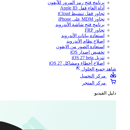
برنامج فتح رمز المرور للآيفون
أداة إلغاء قفل Apple ID
تجاوز قفل تنشيط iCloud
تجاوز MDM على iPhone
برنامج فتح شاشة الأندرويد
تجاوز FRP
استعادة بيانات الأندرويد
إصلاح نظام الأندرويد
استعادة الصور من الايفون
تخفيض إصدار iOS
تنزيل iOS 27 beta
اصلاح أخطاء ومشاكل iOS 27
شاهد جميع الحلول
مركز التحميل
مركز المتجر
دليل الفيديو