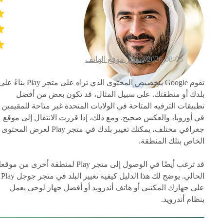
2026-08-05 /
تغيير موقع الهاتف
تقوم Google بتخصيص المحتوى الذي تراه على متجر Play بناءً 
بلدك أو منطقتك. على سبيل المثال، قد تكون بعض من أفضل
تطبيقات الترفيه المتاحة في الولايات المتحدة غير متاحة للمقيمين
في أوروبا، والعكس صحيح. ومع ذلك، إذا قررت الانتقال إلى موقع
جغرافي مختلف، يمكنك تغيير بلدك في متجر Play لعرض المحتوى
الخاص بتلك المنطقة.
قد ترغب أيضًا في الوصول إلى متجر Play لمنطقة أخرى من مو
الحالي. يوضح لك هذا الدليل كيفية تغيير البلد في متجر جوجل Play
على جهازك المكتبي أو هاتف أندرويد أو أفضل جهاز لوحي يعمل
بنظام أندرويد.