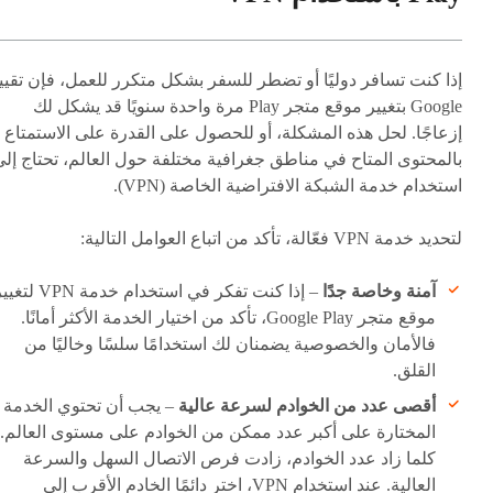
إذا كنت تسافر دوليًا أو تضطر للسفر بشكل متكرر للعمل، فإن تقيي
Google بتغيير موقع متجر Play مرة واحدة سنويًا قد يشكل لك
إزعاجًا. لحل هذه المشكلة، أو للحصول على القدرة على الاستمتاع
بالمحتوى المتاح في مناطق جغرافية مختلفة حول العالم، تحتاج إل
استخدام خدمة الشبكة الافتراضية الخاصة (VPN).
لتحديد خدمة VPN فعّالة، تأكد من اتباع العوامل التالية:
آمنة وخاصة جدًا
– إذا كنت تفكر في استخدام خدمة VPN 
موقع متجر Google Play، تأكد من اختيار الخدمة الأكثر أمانًا.
فالأمان والخصوصية يضمنان لك استخدامًا سلسًا وخاليًا من
القلق.
أقصى عدد من الخوادم لسرعة عالية
– يجب أن تحتوي الخدمة
المختارة على أكبر عدد ممكن من الخوادم على مستوى العالم.
كلما زاد عدد الخوادم، زادت فرص الاتصال السهل والسرعة
العالية. عند استخدام VPN، اختر دائمًا الخادم الأقرب إلى