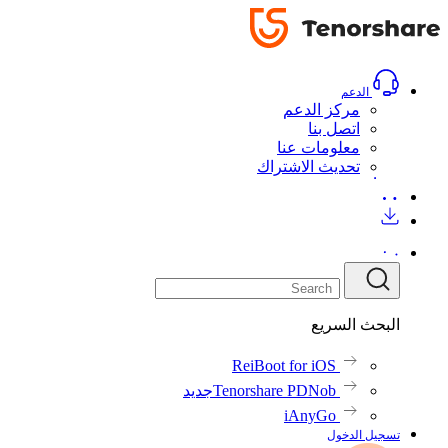
الدعم
مركز الدعم
اتصل بنا
معلومات عنا
تحديث الاشتراك
البحث السريع
ReiBoot for iOS
Tenorshare PDNob
جديد
iAnyGo
تسجيل الدخول