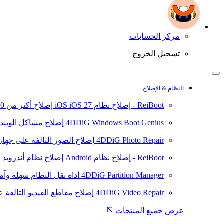
مركز الحسابات
تسجيل الخروج
النظام & الإصلاح
ReiBoot - إصلاح نظام iOS
iOS 27
إصلاح أكثر من 150 مشكلة في نظام iOS/iPadOS
4DDiG Windows Boot Genius
إصلاح مشاكل الويند
4DDiG Photo Repair
إصلاح الصور التالفة على جهاز ال
ReiBoot - إصلاح نظام Android
إصلاح نظام أندرويد سهلا
4DDiG Partition Manager
أداة نقل النظام سهلة وآم
4DDiG Video Repair
إصلاح مقاطع الفيديو التالفة على
عرض جميع المنتجات