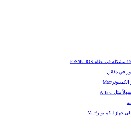
وز في دقائق
كمبيوتر/Mac
ً مثل A-B-C
نة
 جهاز الكمبيوتر/Mac