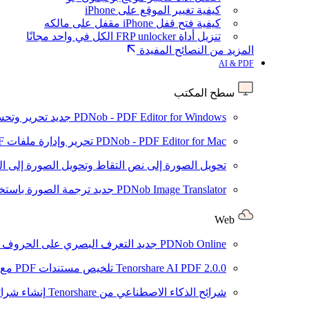
كيفية تغيير الموقع على iPhone
كيفية فتح قفل iPhone مقفل على مالكه
تنزيل أداة FRP unlocker الكل في واحد مجانًا
المزيد من النصائح المفيدة
AI & PDF
سطح المكتب
PDNob - PDF Editor for Windows
جديد
تحرير وتحسين ملفات PDF باستخد
PDNob - PDF Editor for Mac
تحرير وإدارة ملفات PDF باستخدام الذكاء الاصطناعي على نظام macOS
تحويل الصورة إلى نص
التقاط وتحويل الصورة إلى ا
PDNob Image Translator
جديد
ترجمة الصورة باستخدام
Web
PDNob Online
جديد
التعرف البصري على الحروف وتحويل PDF مجانًا ع
2.0.0
Tenorshare AI PDF
تلخيص مستندات PDF مع AI
شرائح الذكاء الاصطناعي من Tenorshare
إنشاء شرائ