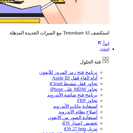
استكشف Tenorshare AI مع الميزات الجديدة المذهلة
ابدأ
الحلول
فئة الحلول
برنامج فتح رمز المرور للآيفون
أداة إلغاء قفل Apple ID
تجاوز قفل تنشيط iCloud
تجاوز MDM على iPhone
برنامج فتح شاشة الأندرويد
تجاوز FRP
استعادة بيانات الأندرويد
إصلاح نظام الأندرويد
استعادة الصور من الايفون
تخفيض إصدار iOS
تنزيل iOS 27 beta