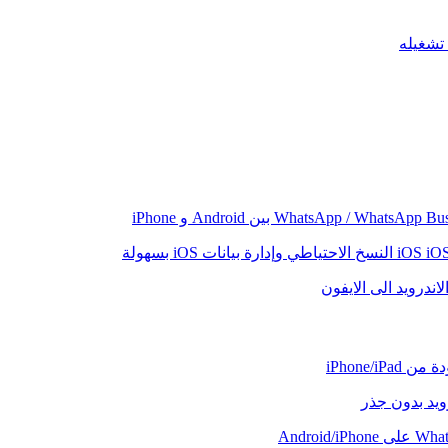
iO
النسخ الاحتياطي وإدارة بيانات iOS بسهولة
اندرويد الى الايفون
iPhone/iP
رويد بدون جذر