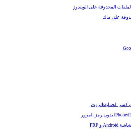
لملفات المحذوفة على الويندوز
حذوفة على ماك
ن كسر الحماية/الروت
And و FRP