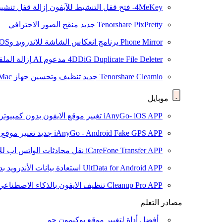
4MeKey- فتح قفل التنشيط للآيفون
إزالة قفل تنشيط oud
Tenorshare PixPretty
جديد
منقح الصور الاحترافي
Phone Mirror
برنامج انعكاس الشاشة للاندرويد وiOS
4DDiG Duplicate File Deleter
مدعوم AI
إزالة المل
Tenorshare Cleamio
جديد
تنظيف وتحسين جهاز Mac بنقرة واحدة
موبايل
iAnyGo- iOS APP
تغيير موقع الايفون بدون كمبيوتر
iAnyGo - Android Fake GPS APP
جديد
تغيير موقع 
iCareFone Transfer APP
نقل محادثات الواتس اب للا
UltData for Android APP
استعادة بيانات الأندرويد ب
Cleanup Pro APP
تنظيف الايفون بالذكاء الاصطناعي
مصادر التعلم
أفضل أداة لتغيير موقع بوكيمون جو