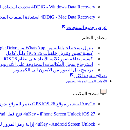
4DDiG - Windows Data Recovery
تحديث
استعادة ا
4DDiG - Mac Data Recovery
استعادة الملفات الم
عرض جميع المنتجات
مصادر التعلم
تنزيل نسخة احتياطية من WhatsApp من Google Drive
كيفية تعيين وتنزيل خلفيات iOS 26؟ دليل كامل
كيفية إضافة صور ثلاثية الأبعاد على نظام iOS 26
استرجاع سجل المكالمات المحذوفة على الأندرويد
برنامج نقل الصور من الايفون الى الكمبيوتر
نصائح مفيدة أكثر
الأدوات المساعدة & التطبيق
سطح المكتب
iAnyGo - تغيير موقع GPS
iOS 26
تغيير الموقع بدو
iOS 27
4uKey - iPhone Screen Unlock
فتح قفل iPhone/iPad بدون رمز المرور
4uKey - Android Screen Unlock
إزالة رمز المرور لشاشة roid