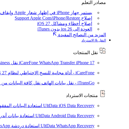
مصادر التعلم
يستمر جهاز iPhone في إظهار شعار Apple وإيقاف تشغيله
إصلاح Support Apple Com/iPhone/Restore
إصلاح أخطاء ومشاكل iOS 27
العودة إلى ios 26 بدون iTunes
المزيد من النصائح المفيدة
النقل & الاسترداد
نقل المنتجات
iPhone 17
iCareFone WhatsApp Transfer
نقل WhatsApp / WhatsApp Business بين Android و iPhone
iCareFone - أداة مجانية للنسخ الاحتياطي لنظام iOS
S 27
iTransGo - نقل بيانات الهاتف
نقل كافة البيانات من ال
منتجات الاسترداد
UltData iOS Data Recovery
استعادة البيانات المفقودة من ad
UltData Android Data Recovery
استعادة بيانات أند
UltData WhatsApp Recovery
استعادة دردشة WhatsApp على Android/iPhone