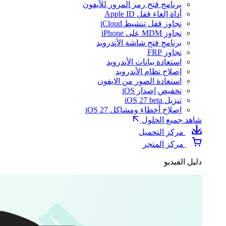
برنامج فتح رمز المرور للآيفون
أداة إلغاء قفل Apple ID
تجاوز قفل تنشيط iCloud
تجاوز MDM على iPhone
برنامج فتح شاشة الأندرويد
تجاوز FRP
استعادة بيانات الأندرويد
إصلاح نظام الأندرويد
استعادة الصور من الايفون
تخفيض إصدار iOS
تنزيل iOS 27 beta
اصلاح أخطاء ومشاكل iOS 27
شاهد جميع الحلول
مركز التحميل
مركز المتجر
دليل الفيديو