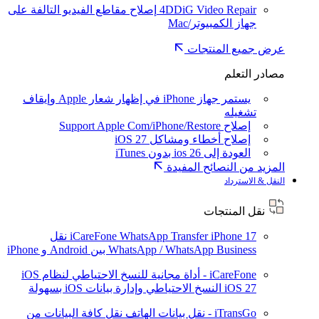
4DDiG Video Repair
إصلاح مقاطع الفيديو التالفة على
جهاز الكمبيوتر/Mac
عرض جميع المنتجات
مصادر التعلم
يستمر جهاز iPhone في إظهار شعار Apple وإيقاف
تشغيله
إصلاح Support Apple Com/iPhone/Restore
إصلاح أخطاء ومشاكل iOS 27
العودة إلى ios 26 بدون iTunes
المزيد من النصائح المفيدة
النقل & الاسترداد
نقل المنتجات
iPhone 17
iCareFone WhatsApp Transfer
نقل
WhatsApp / WhatsApp Business بين Android و iPhone
iCareFone - أداة مجانية للنسخ الاحتياطي لنظام iOS
iOS 27
النسخ الاحتياطي وإدارة بيانات iOS بسهولة
iTransGo - نقل بيانات الهاتف
نقل كافة البيانات من