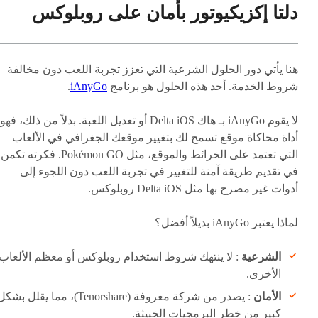
دلتا إكزيكيوتور بأمان على روبلوكس
هنا يأتي دور الحلول الشرعية التي تعزز تجربة اللعب دون مخالفة
شروط الخدمة. أحد هذه الحلول هو برنامج
iAnyGo
.
لا يقوم iAnyGo بـ هاك Delta iOS أو تعديل اللعبة. بدلاً من ذلك، فهو
أداة محاكاة موقع تسمح لك بتغيير موقعك الجغرافي في الألعاب
التي تعتمد على الخرائط والموقع، مثل Pokémon GO. فكرته تكمن
في تقديم طريقة آمنة للتغيير في تجربة اللعب دون اللجوء إلى
أدوات غير مصرح بها مثل Delta iOS روبلوكس.
لماذا يعتبر iAnyGo بديلاً أفضل؟
الشرعية
: لا ينتهك شروط استخدام روبلوكس أو معظم الألعاب
الأخرى.
الأمان
: يصدر من شركة معروفة (Tenorshare)، مما يقلل بشك
كبير من خطر البرمجيات الخبيثة.