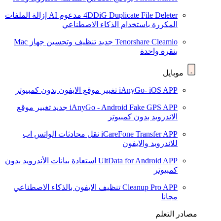
4DDiG Duplicate File Deleter
مدعوم AI
إزالة الملفات
المكررة باستخدام الذكاء الاصطناعي
Tenorshare Cleamio
جديد
تنظيف وتحسين جهاز Mac
بنقرة واحدة
موبايل
iAnyGo- iOS APP
تغيير موقع الايفون بدون كمبيوتر
iAnyGo - Android Fake GPS APP
جديد
تغيير موقع
الاندرويد بدون كمبيوتر
iCareFone Transfer APP
نقل محادثات الواتس اب
للاندرويد والايفون
UltData for Android APP
استعادة بيانات الأندرويد بدون
كمبيوتر
Cleanup Pro APP
تنظيف الايفون بالذكاء الاصطناعي
مجانا
مصادر التعلم