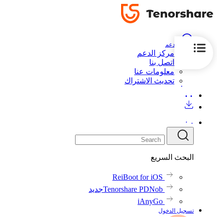
الدعم
مركز الدعم
اتصل بنا
معلومات عنا
تحديث الاشتراك
البحث السريع
ReiBoot for iOS
Tenorshare PDNob
جديد
iAnyGo
تسجيل الدخول