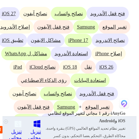
iOS 27
فتح قفل الأندرويد
نصائح واتساب
نصائح آيفون
Samsung
تغيير الموقع
فتح قفل الآيفون
إصلاح الأندرويد
iPhone 17
نصائح الاندرويد
مشاكل الايفون
تطبيق iOS
إصلاح iPhone
استعادة الأندرويد
مشاكل ل WhatsApp
iPad
iOS 18
iOS 26
نقل
نصائح iCloud
استعادة البيانات
رؤى الذكاء الاصطناعي
فتح قفل الأندرويد
نصائح واتساب
نصائح آيفون
Samsung
+
تغيير الموقع
فتح قفل الآيفون
iAnyGo-رقم 1 مجاني لتغيير الموقع لنظامي
iPhone 17
إصلاح الأندرويد
نصائح الاندرويد
iOS وAndroid
تغيير نظام تحديد المواقع العالمي (GPS) بنقرة واحدة،
تنزيل
تنزيل
مشاكل الايفون
تطبيق iOS
محاكاة الطرق، التحكم بعصا التحكم، بدون كسر
مجاني
مجاني