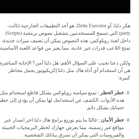
هكر دلتا، أو Delta Executor، هو أحد التطبيقات الخارجية (ثالث-
party) التي تسمح للمستخدمين بتشغيل نصوص برمجية (Scripts)
داخل لعبة روبلوكس. هذه النصوص يمكن أن تضيف ميزات جديدة، أ
تمنح اللاعب قدرات غير عادية، مما يغير من قواعد اللعبة الأساسية.
ولكن دعنا نجيب على السؤال الأهم: هل دلتا آمن؟ الإجابة المباشرة
هي أن استخدام أي أداة هاك مثل دلتا إكزيكيوتور يحمل مخاطر
كبيرة:
خطر الحظر
: تمنع سياسة روبلوكس بشكل قاطع استخدام مثل
هذه الأدوات. الكشف عن استخدامك لها يمكن أن يؤدي إلى حظر
حسابك بشكل دائم.
خطر الأمان
: غالبًا ما يتم توزيع برامج هاك دلتا اخر اصدار عبر
مواقع غير رسمية، مما يعرض جهازك لخطر البرمجيات الخبيثة
والفيروسات التي يمكن أن تسرق بياناتك الشخصية.