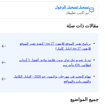
تسجيل/تسجيل الدخول
ثم اكتب تعليقك
مقالات ذات صلة
برنامج تغيير الموقع للايفون ios 27 | كيفية تغيير الموقع
للايفون ios 27 [دليل كامل]
تنزيل فيديو تيك توك بدون علامة مائية: أفضل 5 أدوات
لنظامي iOS وأندرويد
مهام البحث في مهرجان بوكيمون جو 2026 - الدليل الكامل
والتسريبات والمواقع
جميع المواضيع