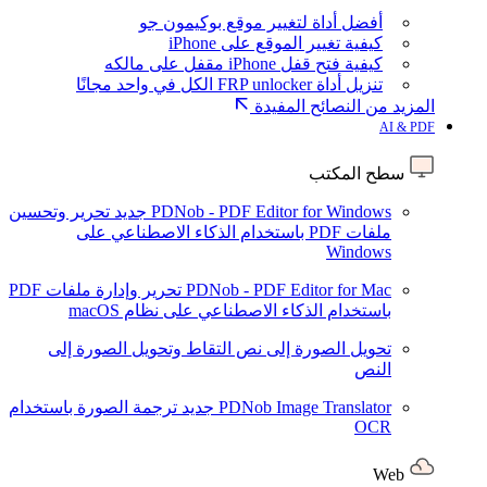
أفضل أداة لتغيير موقع بوكيمون جو
كيفية تغيير الموقع على iPhone
كيفية فتح قفل iPhone مقفل على مالكه
تنزيل أداة FRP unlocker الكل في واحد مجانًا
المزيد من النصائح المفيدة
AI & PDF
سطح المكتب
PDNob - PDF Editor for Windows
جديد
تحرير وتحسين
ملفات PDF باستخدام الذكاء الاصطناعي على
Windows
PDNob - PDF Editor for Mac
تحرير وإدارة ملفات PDF
باستخدام الذكاء الاصطناعي على نظام macOS
تحويل الصورة إلى نص
التقاط وتحويل الصورة إلى
النص
PDNob Image Translator
جديد
ترجمة الصورة باستخدام
OCR
Web