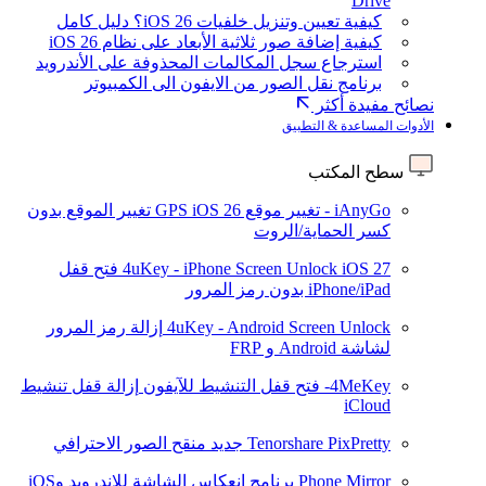
Drive
كيفية تعيين وتنزيل خلفيات iOS 26؟ دليل كامل
كيفية إضافة صور ثلاثية الأبعاد على نظام iOS 26
استرجاع سجل المكالمات المحذوفة على الأندرويد
برنامج نقل الصور من الايفون الى الكمبيوتر
نصائح مفيدة أكثر
الأدوات المساعدة & التطبيق
سطح المكتب
iAnyGo - تغيير موقع GPS
iOS 26
تغيير الموقع بدون
كسر الحماية/الروت
iOS 27
4uKey - iPhone Screen Unlock
فتح قفل
iPhone/iPad بدون رمز المرور
4uKey - Android Screen Unlock
إزالة رمز المرور
لشاشة Android و FRP
4MeKey- فتح قفل التنشيط للآيفون
إزالة قفل تنشيط
iCloud
Tenorshare PixPretty
جديد
منقح الصور الاحترافي
Phone Mirror
برنامج انعكاس الشاشة للاندرويد وiOS