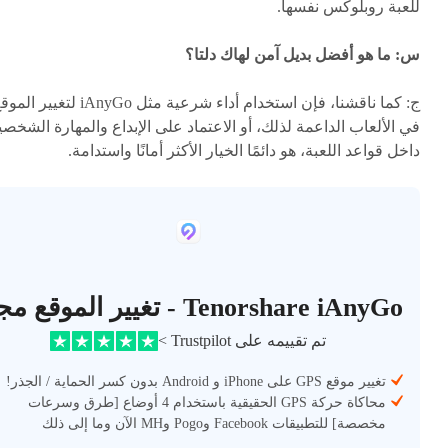
للعبة روبلوكس نفسها.
س: ما هو أفضل بديل آمن لهاك دلتا؟
ج: كما ناقشنا، فإن استخدام أداء شرعية مثل iAnyGo لتغيير ا
في الألعاب الداعمة لذلك، أو الاعتماد على الإبداع والمهارة الشخصي
داخل قواعد اللعبة، هو دائمًا الخيار الأكثر أمانًا واستدامة.
Tenorshare iAnyGo - تغيير الموقع مجانًا
تم تقييمه على Trustpilot >
تغيير موقع GPS على iPhone و Android بدون كسر الحماية / الجذر!
محاكاة حركة GPS الحقيقية باستخدام 4 أوضاع [طرق وسرعات
مخصصة] للتطبيقات Facebook وPogo وMH الآن وما إلى ذلك