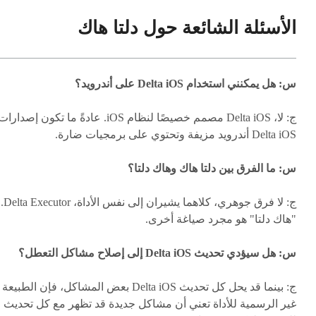
الأسئلة الشائعة حول دلتا هاك
س: هل يمكنني استخدام Delta iOS على أندرويد؟
ج: لا، Delta iOS مصمم خصيصًا لنظام iOS. عادةً ما تكون إصدارا
Delta iOS أندرويد مزيفة وتحتوي على برمجيات ضارة.
س: ما الفرق بين دلتا هاك وهاك دلتا؟
ج: لا فرق جوهري، كلاهما يشيران إلى نفس الأداة، Delta Executor.
"هاك دلتا" هو مجرد صياغة أخرى.
س: هل سيؤدي تحديث Delta iOS إلى إصلاح مشاكل التعطل؟
ج: بينما قد يحل كل تحديث Delta iOS بعض المشاكل، فإن الطبيعة
غير الرسمية للأداة تعني أن مشاكل جديدة قد تظهر مع كل تحديث