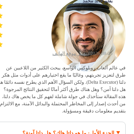
بقلم خالد محمد
2026-08-05 /
تغيير موقع الهاتف
في عالم ألعاب روبلوكس الواسع، يبحث الكثير من اللاعبين عن
طرق لتعزيز تجربتهم، وغالبًا ما يقع اختيارهم على أدوات مثل هكر
دلتا (Delta Executor). ولكن السؤال الأهم الذي يطرح نفسه دائمًا ه
هل دلتا آمن؟ وهل هناك طرق أكثر أمانًا لتحقيق النتائج المرجوة؟
هذه المقالة ستأخذك في جولة شاملة لفهم كل ما يخص هاك دلتا،
من أحدث إصدار إلى المخاطر المحتملة والبدائل الآمنة، مع الالتزام
بتقديم معلومات دقيقة ومسؤولة.
الجزء الأول: ما هو دلتا هاك؟ هل دلتا آمنة؟