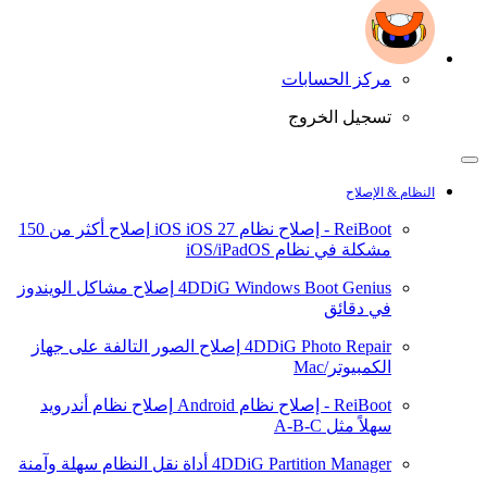
مركز الحسابات
تسجيل الخروج
النظام & الإصلاح
ReiBoot - إصلاح نظام iOS
iOS 27
إصلاح أكثر من 150
مشكلة في نظام iOS/iPadOS
4DDiG Windows Boot Genius
إصلاح مشاكل الويندوز
في دقائق
4DDiG Photo Repair
إصلاح الصور التالفة على جهاز
الكمبيوتر/Mac
ReiBoot - إصلاح نظام Android
إصلاح نظام أندرويد
سهلاً مثل A-B-C
4DDiG Partition Manager
أداة نقل النظام سهلة وآمنة