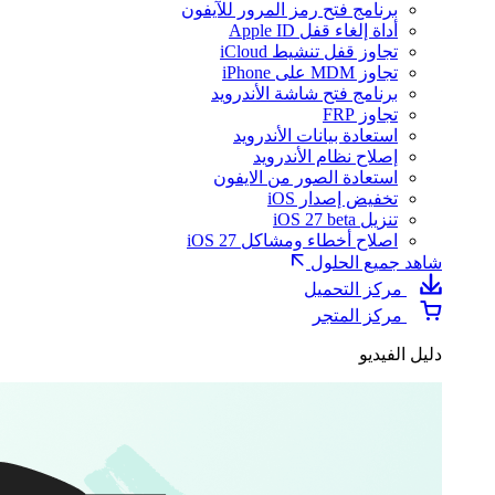
برنامج فتح رمز المرور للآيفون
أداة إلغاء قفل Apple ID
تجاوز قفل تنشيط iCloud
تجاوز MDM على iPhone
برنامج فتح شاشة الأندرويد
تجاوز FRP
استعادة بيانات الأندرويد
إصلاح نظام الأندرويد
استعادة الصور من الايفون
تخفيض إصدار iOS
تنزيل iOS 27 beta
اصلاح أخطاء ومشاكل iOS 27
شاهد جميع الحلول
مركز التحميل
مركز المتجر
دليل الفيديو