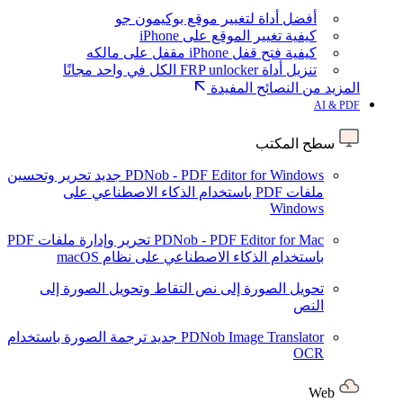
أفضل أداة لتغيير موقع بوكيمون جو
كيفية تغيير الموقع على iPhone
كيفية فتح قفل iPhone مقفل على مالكه
تنزيل أداة FRP unlocker الكل في واحد مجانًا
المزيد من النصائح المفيدة
AI & PDF
سطح المكتب
PDNob - PDF Editor for Windows
جديد
تحرير وتحسين
ملفات PDF باستخدام الذكاء الاصطناعي على
Windows
PDNob - PDF Editor for Mac
تحرير وإدارة ملفات PDF
باستخدام الذكاء الاصطناعي على نظام macOS
تحويل الصورة إلى نص
التقاط وتحويل الصورة إلى
النص
PDNob Image Translator
جديد
ترجمة الصورة باستخدام
OCR
Web