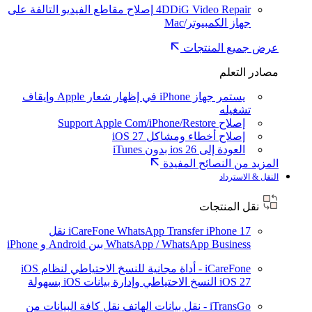
4DDiG Video Repair
إصلاح مقاطع الفيديو التالفة على
جهاز الكمبيوتر/Mac
عرض جميع المنتجات
مصادر التعلم
يستمر جهاز iPhone في إظهار شعار Apple وإيقاف
تشغيله
إصلاح Support Apple Com/iPhone/Restore
إصلاح أخطاء ومشاكل iOS 27
العودة إلى ios 26 بدون iTunes
المزيد من النصائح المفيدة
النقل & الاسترداد
نقل المنتجات
iPhone 17
iCareFone WhatsApp Transfer
نقل
WhatsApp / WhatsApp Business بين Android و iPhone
iCareFone - أداة مجانية للنسخ الاحتياطي لنظام iOS
iOS 27
النسخ الاحتياطي وإدارة بيانات iOS بسهولة
iTransGo - نقل بيانات الهاتف
نقل كافة البيانات من