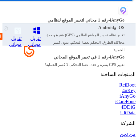
iAnyGo-رقم 1 مجاني لتغيير الموقع لنظامي
iOS وAndroid
تغيير نظام تحديد المواقع العالمي (GPS) بنقرة واحدة،
تنزيل
تنزيل
محاكاة الطرق، التحكم بعصا التحكم، بدون كسر
مجاني
مجاني
الحماية!
iAnyGo-رقم 1 في تغيير الموقع المجاني
تغيير GPS بنقرة واحدة، عصا التحكم، لا كسر الحماية!
المنتجات الساخنة
ReiBoot
4uKey
iAnyGo
iCareFone
4DDiG
UltData
الشركة
من نحن