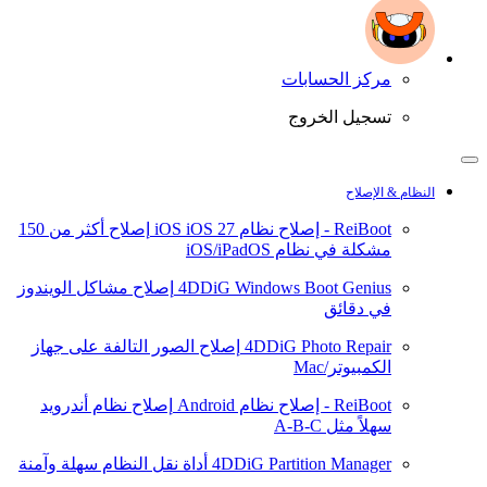
مركز الحسابات
تسجيل الخروج
النظام & الإصلاح
ReiBoot - إصلاح نظام iOS
iOS 27
إصلاح أكثر من 150
مشكلة في نظام iOS/iPadOS
4DDiG Windows Boot Genius
إصلاح مشاكل الويندوز
في دقائق
4DDiG Photo Repair
إصلاح الصور التالفة على جهاز
الكمبيوتر/Mac
ReiBoot - إصلاح نظام Android
إصلاح نظام أندرويد
سهلاً مثل A-B-C
4DDiG Partition Manager
أداة نقل النظام سهلة وآمنة