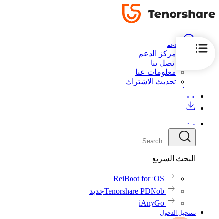
الدعم
مركز الدعم
اتصل بنا
معلومات عنا
تحديث الاشتراك
البحث السريع
ReiBoot for iOS
Tenorshare PDNob
جديد
iAnyGo
تسجيل الدخول