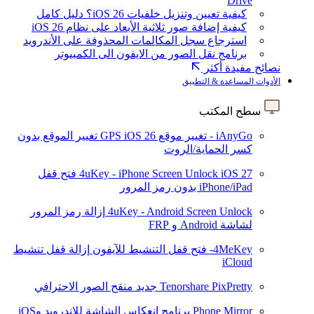
Drive
كيفية تعيين وتنزيل خلفيات iOS 26؟ دليل كامل
كيفية إضافة صور ثلاثية الأبعاد على نظام iOS 26
استرجاع سجل المكالمات المحذوفة على الأندرويد
برنامج نقل الصور من الايفون الى الكمبيوتر
نصائح مفيدة أكثر
الأدوات المساعدة & التطبيق
سطح المكتب
iAnyGo - تغيير موقع GPS
iOS 26
تغيير الموقع بدون
كسر الحماية/الروت
iOS 27
4uKey - iPhone Screen Unlock
فتح قفل
iPhone/iPad بدون رمز المرور
4uKey - Android Screen Unlock
إزالة رمز المرور
لشاشة Android و FRP
4MeKey- فتح قفل التنشيط للآيفون
إزالة قفل تنشيط
iCloud
Tenorshare PixPretty
جديد
منقح الصور الاحترافي
Phone Mirror
برنامج انعكاس الشاشة للاندرويد وiOS