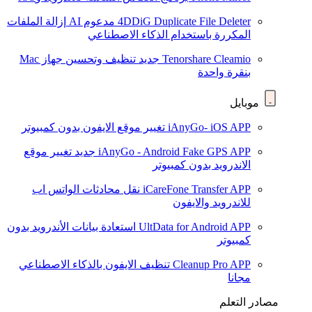
4DDiG Duplicate File Deleter
مدعوم AI
إزالة الملفات
المكررة باستخدام الذكاء الاصطناعي
Tenorshare Cleamio
جديد
تنظيف وتحسين جهاز Mac
بنقرة واحدة
موبايل
iAnyGo- iOS APP
تغيير موقع الايفون بدون كمبيوتر
iAnyGo - Android Fake GPS APP
جديد
تغيير موقع
الاندرويد بدون كمبيوتر
iCareFone Transfer APP
نقل محادثات الواتس اب
للاندرويد والايفون
UltData for Android APP
استعادة بيانات الأندرويد بدون
كمبيوتر
Cleanup Pro APP
تنظيف الايفون بالذكاء الاصطناعي
مجانا
مصادر التعلم