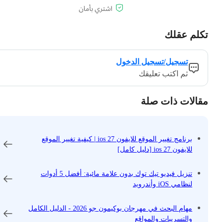
تكلم عقلك
تسجيل/تسجيل الدخول
ثم اكتب تعليقك
مقالات ذات صلة
برنامج تغيير الموقع للايفون ios 27 | كيفية تغيير الموقع
للايفون ios 27 [دليل كامل]
تنزيل فيديو تيك توك بدون علامة مائية: أفضل 5 أدوات
لنظامي iOS وأندرويد
مهام البحث في مهرجان بوكيمون جو 2026 - الدليل الكامل
والتسريبات والمواقع