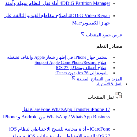
4DDiG Partition Manager
أداة نقل النظام سهلة وآمنة
4DDiG Video Repair
إصلاح مقاطع الفيديو التالفة على
جهاز الكمبيوتر/Mac
عرض جميع المنتجات
مصادر التعلم
يستمر جهاز iPhone في إظهار شعار Apple وإيقاف تشغيله
إصلاح Support Apple Com/iPhone/Restore
إصلاح أخطاء ومشاكل iOS 27
العودة إلى ios 26 بدون iTunes
المزيد من النصائح المفيدة
النقل & الاسترداد
نقل المنتجات
iPhone 17
iCareFone WhatsApp Transfer
نقل
WhatsApp / WhatsApp Business بين Android و iPhone
iCareFone - أداة مجانية للنسخ الاحتياطي لنظام iOS
iOS 27
النسخ الاحتياطي وإدارة بيانات iOS بسهولة