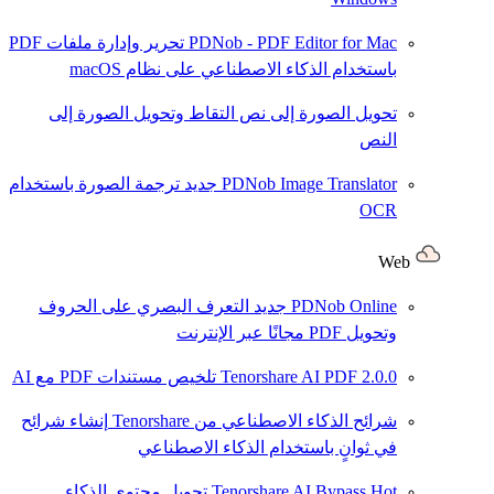
PDNob - PDF Editor for Mac
تحرير وإدارة ملفات PDF
باستخدام الذكاء الاصطناعي على نظام macOS
تحويل الصورة إلى نص
التقاط وتحويل الصورة إلى
النص
PDNob Image Translator
جديد
ترجمة الصورة باستخدام
OCR
Web
PDNob Online
جديد
التعرف البصري على الحروف
وتحويل PDF مجانًا عبر الإنترنت
2.0.0
Tenorshare AI PDF
تلخيص مستندات PDF مع AI
شرائح الذكاء الاصطناعي من Tenorshare
إنشاء شرائح
في ثوانٍ باستخدام الذكاء الاصطناعي
Hot
Tenorshare AI Bypass
تحويل محتوى الذكاء