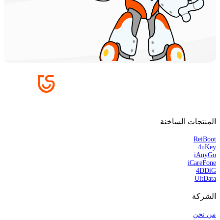
المنتجات الساخنة
ReiBoot
4uKey
iAnyGo
iCareFone
4DDiG
UltData
الشركة
من نحن