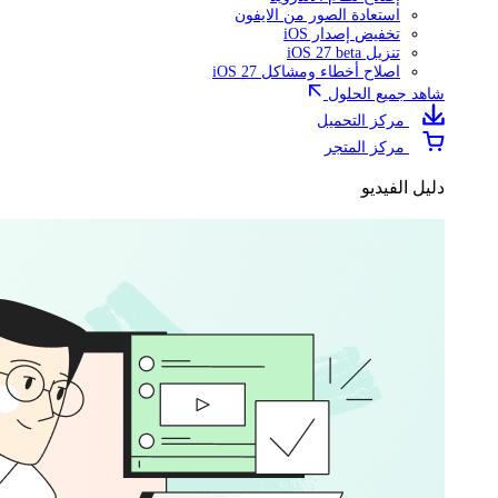
استعادة الصور من الايفون
تخفيض إصدار iOS
تنزيل iOS 27 beta
اصلاح أخطاء ومشاكل iOS 27
شاهد جميع الحلول
مركز التحميل
مركز المتجر
دليل الفيديو