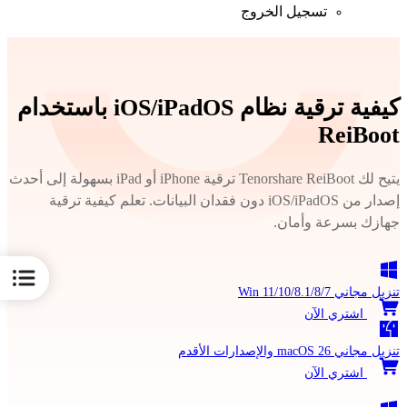
تسجيل الخروج
كيفية ترقية نظام iOS/iPadOS باستخدام
ReiBoot
يتيح لك Tenorshare ReiBoot ترقية iPhone أو iPad بسهولة إلى أحدث
إصدار من iOS/iPadOS دون فقدان البيانات. تعلم كيفية ترقية
جهازك بسرعة وأمان.
تنزيل مجاني
Win 11/10/8.1/8/7
اشتري الآن
تنزيل مجاني
macOS 26 والإصدارات الأقدم
اشتري الآن