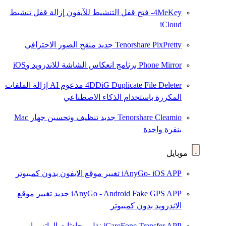
4MeKey- فتح قفل التنشيط للآيفون
إزالة قفل تنشيط
iCloud
Tenorshare PixPretty
جديد
منقح الصور الاحترافي
Phone Mirror
برنامج انعكاس الشاشة للاندرويد وiOS
4DDiG Duplicate File Deleter
مدعوم AI
إزالة الملفات
المكررة باستخدام الذكاء الاصطناعي
Tenorshare Cleamio
جديد
تنظيف وتحسين جهاز Mac
بنقرة واحدة
موبايل
iAnyGo- iOS APP
تغيير موقع الايفون بدون كمبيوتر
iAnyGo - Android Fake GPS APP
جديد
تغيير موقع
الاندرويد بدون كمبيوتر
iCareFone Transfer APP
نقل محادثات الواتس اب