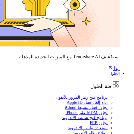
استكشف Tenorshare AI مع الميزات الجديدة المذهلة
ابدأ
الحلول
فئة الحلول
برنامج فتح رمز المرور للآيفون
أداة إلغاء قفل Apple ID
تجاوز قفل تنشيط iCloud
تجاوز MDM على iPhone
برنامج فتح شاشة الأندرويد
تجاوز FRP
استعادة بيانات الأندرويد
إصلاح نظام الأندرويد