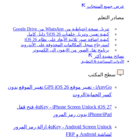
عرض جميع المنتجات
مصادر التعلم
تنزيل نسخة احتياطية من WhatsApp من Google Drive
كيفية تعيين وتنزيل خلفيات iOS 26؟ دليل كامل
كيفية إضافة صور ثلاثية الأبعاد على نظام iOS 26
استرجاع سجل المكالمات المحذوفة على الأندرويد
برنامج نقل الصور من الايفون الى الكمبيوتر
نصائح مفيدة أكثر
الأدوات المساعدة & التطبيق
سطح المكتب
iAnyGo - تغيير موقع GPS
iOS 26
تغيير الموقع بدون
كسر الحماية/الروت
iOS 27
4uKey - iPhone Screen Unlock
فتح قفل
iPhone/iPad بدون رمز المرور
4uKey - Android Screen Unlock
إزالة رمز المرور
لشاشة Android و FRP