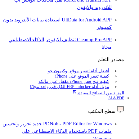
للاندرويد والايفون
UltData for Android APP
استعادة بيانات الأندرويد بدون
كمبيوتر
Cleanup Pro APP
تنظيف الايفون بالذكاء الاصطناعي
مجانا
مصادر التعلم
أفضل أداة لتغيير موقع بوكيمون جو
كيفية تغيير الموقع على iPhone
كيفية فتح قفل iPhone مقفل على مالكه
تنزيل أداة FRP unlocker الكل في واحد مجانًا
المزيد من النصائح المفيدة
AI & PDF
سطح المكتب
PDNob - PDF Editor for Windows
جديد
تحرير وتحسين
ملفات PDF باستخدام الذكاء الاصطناعي على
Windows