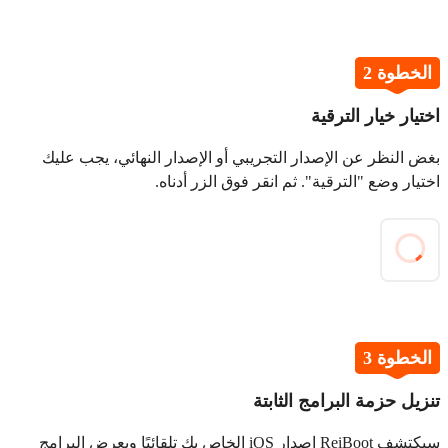
الخطوة 2
اختيار خيار الترقية
بغض النظر عن الإصدار التجريبي أو الإصدار النهائي، يجب عليك
اختيار وضع "الترقية". ثم انقر فوق الزر أدناه.
الخطوة 3
تنزيل حزمة البرامج الثابتة
سيكتشف ReiBoot إصدار iOS الخاص بك تلقائيًا ويعرض البرامج