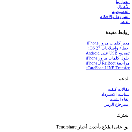
اتصل بنا
الأعمال
الخصوصية
الشروط والأحكام
الدعم
روابط مفيدة
مدير كلمات مرور iPhone
أخطاء وإصلاحات iOS 27
تصحيح USB على Android
حلول كلمات مرور iPhone
مراجعة ReiBoot لـ iPhone
iCareFone LINE Transfer
الدعم
مقالات كيفية
سياسة الاسترداد
إلغاء التثبيت
استرجاع الرمز
اشترك
ابق على اطلاع بأحدث أخبار Tenorshare