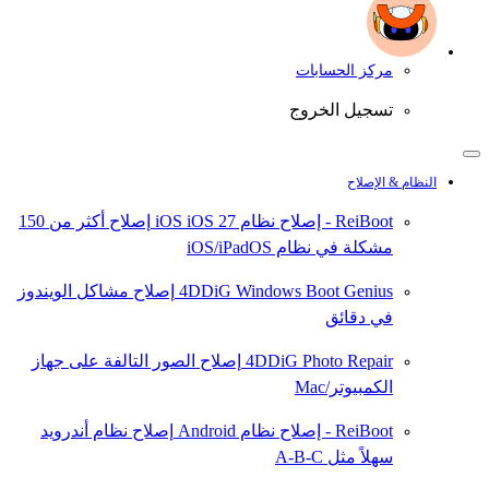
مركز الحسابات
تسجيل الخروج
النظام & الإصلاح
ReiBoot - إصلاح نظام iOS
iOS 27
إصلاح أكثر من 150
مشكلة في نظام iOS/iPadOS
4DDiG Windows Boot Genius
إصلاح مشاكل الويندوز
في دقائق
4DDiG Photo Repair
إصلاح الصور التالفة على جهاز
الكمبيوتر/Mac
ReiBoot - إصلاح نظام Android
إصلاح نظام أندرويد
سهلاً مثل A-B-C