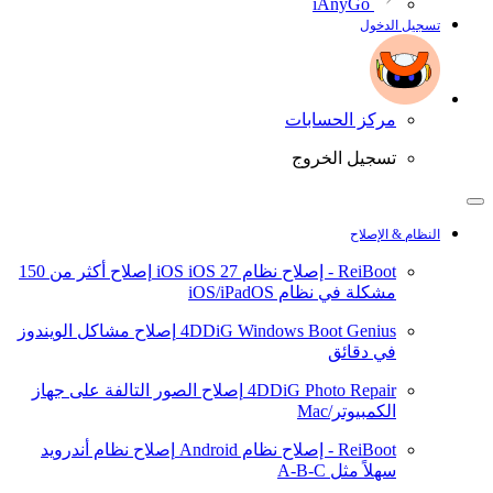
iAnyGo
تسجيل الدخول
مركز الحسابات
تسجيل الخروج
النظام & الإصلاح
ReiBoot - إصلاح نظام iOS
iOS 27
إصلاح أكثر من 150
مشكلة في نظام iOS/iPadOS
4DDiG Windows Boot Genius
إصلاح مشاكل الويندوز
في دقائق
4DDiG Photo Repair
إصلاح الصور التالفة على جهاز
الكمبيوتر/Mac
ReiBoot - إصلاح نظام Android
إصلاح نظام أندرويد
سهلاً مثل A-B-C