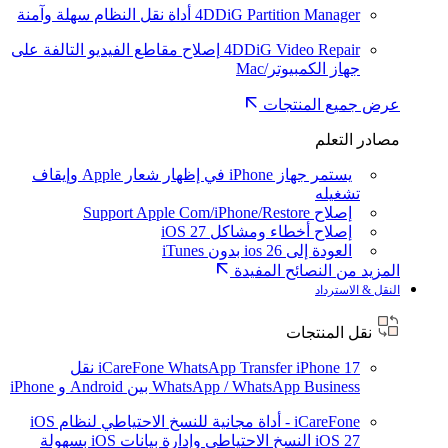
4DDiG Partition Manager
أداة نقل النظام سهلة وآمنة
4DDiG Video Repair
إصلاح مقاطع الفيديو التالفة على
جهاز الكمبيوتر/Mac
عرض جميع المنتجات
مصادر التعلم
يستمر جهاز iPhone في إظهار شعار Apple وإيقاف
تشغيله
إصلاح Support Apple Com/iPhone/Restore
إصلاح أخطاء ومشاكل iOS 27
العودة إلى ios 26 بدون iTunes
المزيد من النصائح المفيدة
النقل & الاسترداد
نقل المنتجات
iPhone 17
iCareFone WhatsApp Transfer
نقل
WhatsApp / WhatsApp Business بين Android و iPhone
iCareFone - أداة مجانية للنسخ الاحتياطي لنظام iOS
iOS 27
النسخ الاحتياطي وإدارة بيانات iOS بسهولة