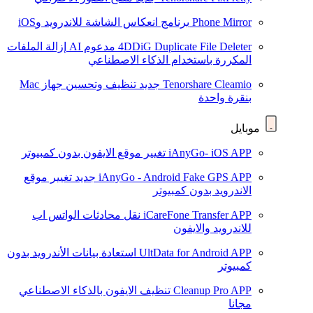
Phone Mirror
برنامج انعكاس الشاشة للاندرويد وiOS
4DDiG Duplicate File Deleter
مدعوم AI
إزالة الملفات
المكررة باستخدام الذكاء الاصطناعي
Tenorshare Cleamio
جديد
تنظيف وتحسين جهاز Mac
بنقرة واحدة
موبايل
iAnyGo- iOS APP
تغيير موقع الايفون بدون كمبيوتر
iAnyGo - Android Fake GPS APP
جديد
تغيير موقع
الاندرويد بدون كمبيوتر
iCareFone Transfer APP
نقل محادثات الواتس اب
للاندرويد والايفون
UltData for Android APP
استعادة بيانات الأندرويد بدون
كمبيوتر
Cleanup Pro APP
تنظيف الايفون بالذكاء الاصطناعي
مجانا