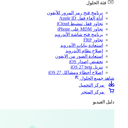
فئة الحلول
برنامج فتح رمز المرور للآيفون
أداة إلغاء قفل Apple ID
تجاوز قفل تنشيط iCloud
تجاوز MDM على iPhone
برنامج فتح شاشة الأندرويد
تجاوز FRP
استعادة بيانات الأندرويد
إصلاح نظام الأندرويد
استعادة الصور من الايفون
تخفيض إصدار iOS
تنزيل iOS 27 beta
اصلاح أخطاء ومشاكل iOS 27
شاهد جميع الحلول
مركز التحميل
مركز المتجر
دليل الفيديو