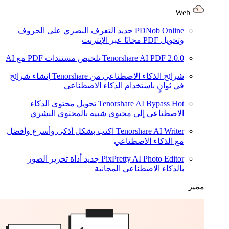
Web
PDNob Online
جديد
التعرف البصري على الحروف
وتحويل PDF مجانًا عبر الإنترنت
2.0.0
Tenorshare AI PDF
تلخيص مستندات PDF مع AI
شرائح الذكاء الاصطناعي من Tenorshare
إنشاء شرائح
في ثوانٍ باستخدام الذكاء الاصطناعي
Hot
Tenorshare AI Bypass
تحويل محتوى الذكاء
الاصطناعي إلى محتوى شبيه بالمحتوى البشري
Tenorshare AI Writer
اكتب بشكل أذكى وأسرع وأفضل
مع الذكاء الاصطناعي
PixPretty AI Photo Editor
جديد
أداة تحرير الصور
بالذكاء الاصطناعي المجانية
مميز