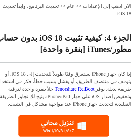
الآن اذهب إلى الإعدادات >> عام >> تحديث البرنامج، وابدأ تحديث
iOS 18.
الجزء 4: كيفية تثبيت iOS 18 بدون ح
مطور/iTunes [بنقرة واحدة]
إذا كان جهاز iPhone يستغرق وقتًا طويلاً للتحديث إلى iOS 18، أو
يتوقف في منتصف الطريق، أو يفشل بسبب خطأ، فكر في استخدا
طريقة بديلة. يوفر
Tenorshare ReiBoot
حلاً بنقرة واحدة لترقية
وتخفيض إصدار iOS على جهاز iPhone/iPad. يتيح لك تجاوز الطريقة
التقليدية لتحديث جهاز iPhone عند مواجهة مشاكل في التثبيت.