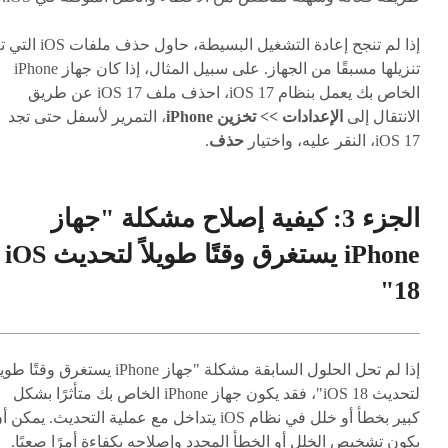
إذا لم تنجح إعادة التشغيل البسيطة، حاول حذف ملفات
تنزيلها مسبقًا من الجهاز. على سبيل المثال، إذا كان جهاز iPhone
الخاص بك يعمل بنظام iOS 17، احذف ملف iOS 17 عن طريق
الانتقال إلى
الإعدادات >> تخزين iPhone
، التمرير لأسفل حتى تجد
iOS 17، النقر عليه، واختيار
حذف
.
الجزء 3: كيفية إصلاح مشكلة "جهاز
iPhone يستغرق وقتًا طويلاً لتحديث iOS
18"
إذا لم تحل الحلول السابقة مشكلة "جهاز iPhone يستغرق وقتًا ط
لتحديث iOS 18"، فقد يكون جهاز iPhone الخاص بك متأثرًا بشكل
كبير بخطأ أو خلل في نظام iOS يتداخل مع عملية التحديث. يمكن 
يكون تشخيص الخلل أو الخطأ المحدد وإصلاحه بكفاءة أمرًا صعبًا.