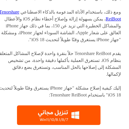
ومع ذلك، باستخدام الأداة المدعومة بالذكاء الاصطناعي
Tenorshare
ReiBoot
، يمكن بسهولة إزالة وإصلاح أخطاء نظام iOS والأعطال
والمشاكل الخطيرة التي تزيد عن 150، بما في ذلك جهاز iPhone
العالق على شعار Apple، الشاشة السوداء لجهاز iPhone، ومشكلة
"جهاز iPhone يستغرق وقتًا طويلاً لتحديث iOS 18".
يقدم Tenorshare ReiBoot حلاً بنقرة واحدة لإصلاح المشاكل المتعل
بنظام iOS. تستغرق العملية بأكملها دقيقة واحدة، من تشخيص
المشكلة إلى إصلاحها بالحل المناسب، وتستغرق بضع دقائق
لإكمالها.
إليك كيفية إصلاح مشكلة "جهاز iPhone يستغرق وقتًا طويلاً لتحدي
iOS 18" باستخدام Tenorshare ReiBoot: