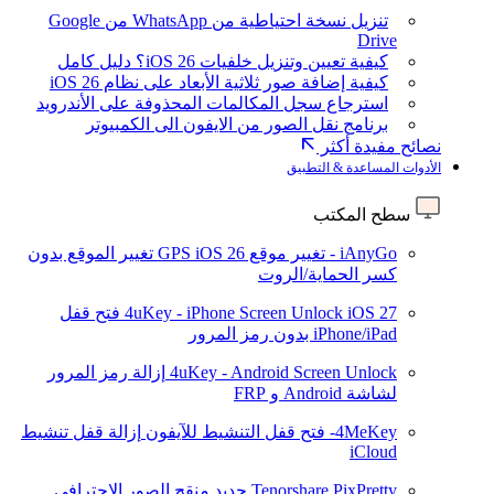
تنزيل نسخة احتياطية من WhatsApp من Google
Drive
كيفية تعيين وتنزيل خلفيات iOS 26؟ دليل كامل
كيفية إضافة صور ثلاثية الأبعاد على نظام iOS 26
استرجاع سجل المكالمات المحذوفة على الأندرويد
برنامج نقل الصور من الايفون الى الكمبيوتر
نصائح مفيدة أكثر
الأدوات المساعدة & التطبيق
سطح المكتب
iAnyGo - تغيير موقع GPS
iOS 26
تغيير الموقع بدون
كسر الحماية/الروت
iOS 27
4uKey - iPhone Screen Unlock
فتح قفل
iPhone/iPad بدون رمز المرور
4uKey - Android Screen Unlock
إزالة رمز المرور
لشاشة Android و FRP
4MeKey- فتح قفل التنشيط للآيفون
إزالة قفل تنشيط
iCloud
Tenorshare PixPretty
جديد
منقح الصور الاحترافي