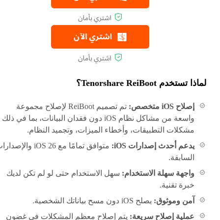
لماذا تستخدم Tenorshare ReiBoot؟
إصلاح iOS متخصص:
تم تصميم ReiBoot لإصلاح مجموعة
واسعة من مشاكل نظام iOS دون فقدان البيانات، بما في ذلك
مشكلات التطبيقات، وأخطاء الميزات، وتجميد النظام.
يدعم أحدث إصدارات iOS:
متوافق تمامًا مع iOS 26 والإصدا
السابقة.
واجهة سهلة الاستخدام:
سهل الاستخدام حتى لو لم تكن لديك
خبرة تقنية.
آمن وموثوق:
يصلح iOS دون مسح بياناتك الشخصية.
عملية إصلاح سريعة:
يتم إصلاح معظم المشكلات في غضون