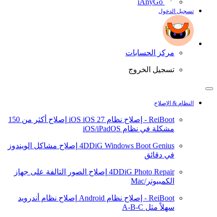
iAnyGo
تسجيل الدخول
مركز الحسابات
تسجيل الخروج
النظام & الإصلاح
ReiBoot - إصلاح نظام iOS
iOS 27
إصلاح أكثر من 150
مشكلة في نظام iOS/iPadOS
4DDiG Windows Boot Genius
إصلاح مشاكل الويندوز
في دقائق
4DDiG Photo Repair
إصلاح الصور التالفة على جهاز
الكمبيوتر/Mac
ReiBoot - إصلاح نظام Android
إصلاح نظام أندرويد
سهلاً مثل A-B-C