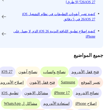
26/iOS 27؟ [9 طرق]
كيفية تغيير أيقونات التطبيقات في نظام التشغيل iOS
26/iOS 27 في 5 دقائق
كيفية إصلاح تطبيق اللياقة البدنية iOS 26 الذي لا يعمل على
iPhone
جميع المواضيع
iOS 27
فتح قفل الأندرويد
نصائح واتساب
نصائح آيفون
Samsung
تغيير الموقع
فتح قفل الآيفون
إصلاح الأندرويد
iPhone 17
نصائح الاندرويد
مشاكل الايفون
تطبيق iOS
إصلاح iPhone
استعادة الأندرويد
مشاكل ل WhatsApp