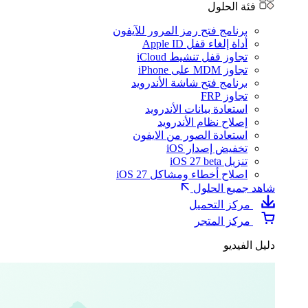
فئة الحلول
برنامج فتح رمز المرور للآيفون
أداة إلغاء قفل Apple ID
تجاوز قفل تنشيط iCloud
تجاوز MDM على iPhone
برنامج فتح شاشة الأندرويد
تجاوز FRP
استعادة بيانات الأندرويد
إصلاح نظام الأندرويد
استعادة الصور من الايفون
تخفيض إصدار iOS
تنزيل iOS 27 beta
اصلاح أخطاء ومشاكل iOS 27
شاهد جميع الحلول
مركز التحميل
مركز المتجر
دليل الفيديو