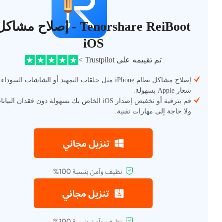
Tenorshare ReiBoot - إصلاح مشاك
iOS
تم تقييمه على Trustpilot >
إصلاح مشاكل نظام iPhone مثل حلقات التمهيد أو الشاشات السوداء
شعار Apple بسهولة.
قم بترقية أو تخفيض إصدار iOS الخاص بك بسهولة دون فقدان البيا
ولا حاجة إلى مهارات تقنية.