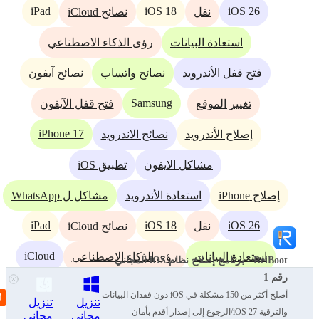
iPad
iOS 18
iOS 26
نقل
نصائح iCloud
استعادة البيانات
رؤى الذكاء الاصطناعي
فتح قفل الأندرويد
نصائح واتساب
نصائح آيفون
Samsung
+
تغيير الموقع
فتح قفل الآيفون
iPhone 17
إصلاح الأندرويد
نصائح الاندرويد
مشاكل الايفون
تطبيق iOS
إصلاح iPhone
استعادة الأندرويد
مشاكل ل WhatsApp
iPad
iOS 18
iOS 26
نقل
نصائح iCloud
iCloud
استعادة البيانات
رؤى الذكاء الاصطناعي
ReiBoot - برنامج إصلاح نظام iOS المجاني
رقم 1
أصلح أكثر من 150 مشكلة في iOS دون فقدان البيانات
تنزيل
تنزيل
والترقية iOS 27/الرجوع إلى إصدار أقدم بأمان
مجاني
مجاني