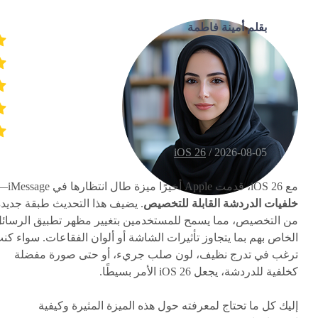
بقلم أمينة فاطمة
iOS 26
2026-08-05 /
مع iOS 26، قدمت Apple أخيرًا ميزة طال انتظارها في iMessage—
خلفيات الدردشة القابلة للتخصيص
. يضيف هذا التحديث طبقة جديدة
من التخصيص، مما يسمح للمستخدمين بتغيير مظهر تطبيق الرسائ
الخاص بهم بما يتجاوز تأثيرات الشاشة أو ألوان الفقاعات. سواء كن
ترغب في تدرج نظيف، لون صلب جريء، أو حتى صورة مفضلة
كخلفية للدردشة، يجعل iOS 26 الأمر بسيطًا.
إليك كل ما تحتاج لمعرفته حول هذه الميزة المثيرة وكيفية