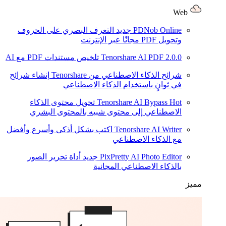
Web
PDNob Online
جديد
التعرف البصري على الحروف
وتحويل PDF مجانًا عبر الإنترنت
2.0.0
Tenorshare AI PDF
تلخيص مستندات PDF مع AI
شرائح الذكاء الاصطناعي من Tenorshare
إنشاء شرائح
في ثوانٍ باستخدام الذكاء الاصطناعي
Hot
Tenorshare AI Bypass
تحويل محتوى الذكاء
الاصطناعي إلى محتوى شبيه بالمحتوى البشري
Tenorshare AI Writer
اكتب بشكل أذكى وأسرع وأفضل
مع الذكاء الاصطناعي
PixPretty AI Photo Editor
جديد
أداة تحرير الصور
بالذكاء الاصطناعي المجانية
مميز