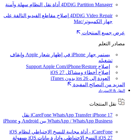
4DDiG Partition Manager
أداة نقل النظام سهلة وآمنة
4DDiG Video Repair
إصلاح مقاطع الفيديو التالفة على
جهاز الكمبيوتر/Mac
عرض جميع المنتجات
مصادر التعلم
يستمر جهاز iPhone في إظهار شعار Apple وإيقاف
تشغيله
إصلاح Support Apple Com/iPhone/Restore
إصلاح أخطاء ومشاكل iOS 27
العودة إلى ios 26 بدون iTunes
المزيد من النصائح المفيدة
النقل & الاسترداد
نقل المنتجات
iPhone 17
iCareFone WhatsApp Transfer
نقل
WhatsApp / WhatsApp Business بين Android و iPhone
iCareFone - أداة مجانية للنسخ الاحتياطي لنظام iOS
iOS 27
النسخ الاحتياطي وإدارة بيانات iOS بسهولة