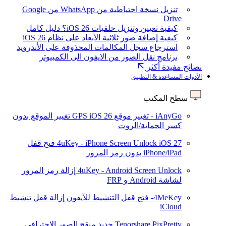
تنزيل نسخة احتياطية من WhatsApp من Google
Drive
كيفية تعيين وتنزيل خلفيات iOS 26؟ دليل كامل
كيفية إضافة صور ثلاثية الأبعاد على نظام iOS 26
استرجاع سجل المكالمات المحذوفة على الأندرويد
برنامج نقل الصور من الايفون الى الكمبيوتر
نصائح مفيدة أكثر
الأدوات المساعدة & التطبيق
سطح المكتب
iAnyGo - تغيير موقع GPS
iOS 26
تغيير الموقع بدون
كسر الحماية/الروت
iOS 27
4uKey - iPhone Screen Unlock
فتح قفل
iPhone/iPad بدون رمز المرور
4uKey - Android Screen Unlock
إزالة رمز المرور
لشاشة Android و FRP
4MeKey- فتح قفل التنشيط للآيفون
إزالة قفل تنشيط
iCloud
Tenorshare PixPretty
جديد
منقح الصور الاحترافي