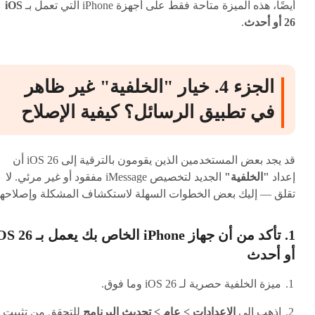
أيضًا، هذه الميزة متاحة فقط على أجهزة iPhone التي تعمل بـ
iOS
26 أو أحدث
.
الجزء 4. خيار "الخلفية" غير ظاهر
في تطبيق الرسائل؟ كيفية الإصلاح
قد يجد بعض المستخدمين الذين يقومون بالترقية إلى iOS 26 أن
إعداد
"الخلفية"
الجديد لتخصيص iMessage مفقود أو غير مرئي. لا
تقلق — إليك بعض الخطوات السهلة لاستكشاف المشكلة وإصلاحها
1. تأكد من أن جهاز iPhone الخاص بك يعمل
أو أحدث
ميزة الخلفية حصرية لـ iOS 26 وما فوق.
اذهب إلى
الإعدادات > عام > تحديث البرنامج
للتحقق من تثبيت