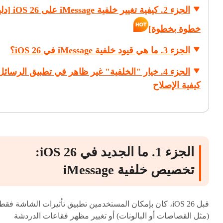
الجزء 2. كيفية تغيير خلفية ssage
خطوة بخطوة]
الجزء 3. ما هي قيود خلفية iMessage في iOS 26؟
الجزء 4. خيار "الخلفية" غير ظاهر في تطبيق الرسائ
كيفية الإصلاح
الجزء 1. ما الجديد في iOS 26:
تخصيص خلفية iMessage
قبل iOS 26، كان بإمكان المستخدمين تطبيق تأثيرات الشاشة فقط
(مثل القصاصات أو البالونات) أو تغيير مظهر فقاعات الدردشة