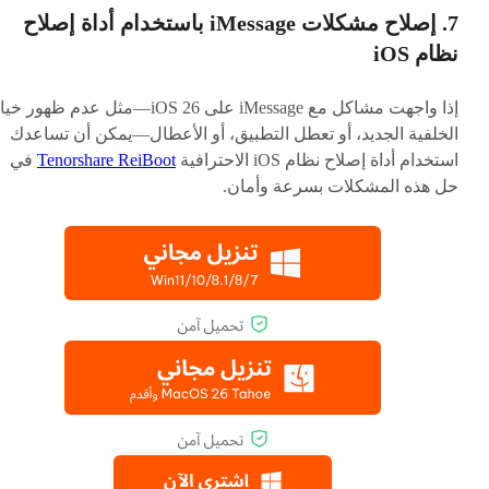
7. إصلاح مشكلات iMessage باستخدام أداة إصلاح
نظام iOS
إذا واجهت مشاكل مع iMessage على iOS 26—مثل عدم ظهور خ
الخلفية الجديد، أو تعطل التطبيق، أو الأعطال—يمكن أن تساعدك
استخدام أداة إصلاح نظام iOS الاحترافية
Tenorshare ReiBoot
في
حل هذه المشكلات بسرعة وأمان.