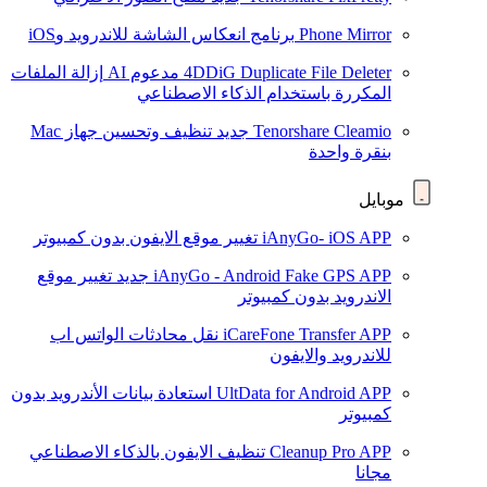
Phone Mirror
برنامج انعكاس الشاشة للاندرويد وiOS
4DDiG Duplicate File Deleter
مدعوم AI
إزالة الملفات
المكررة باستخدام الذكاء الاصطناعي
Tenorshare Cleamio
جديد
تنظيف وتحسين جهاز Mac
بنقرة واحدة
موبايل
iAnyGo- iOS APP
تغيير موقع الايفون بدون كمبيوتر
iAnyGo - Android Fake GPS APP
جديد
تغيير موقع
الاندرويد بدون كمبيوتر
iCareFone Transfer APP
نقل محادثات الواتس اب
للاندرويد والايفون
UltData for Android APP
استعادة بيانات الأندرويد بدون
كمبيوتر
Cleanup Pro APP
تنظيف الايفون بالذكاء الاصطناعي
مجانا