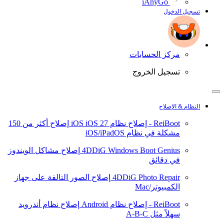
iAnyGo
تسجيل الدخول
مركز الحسابات
تسجيل الخروج
النظام & الإصلاح
ReiBoot - إصلاح نظام iOS
iOS 27
إصلاح أكثر من 150
مشكلة في نظام iOS/iPadOS
4DDiG Windows Boot Genius
إصلاح مشاكل الويندوز
في دقائق
4DDiG Photo Repair
إصلاح الصور التالفة على جهاز
الكمبيوتر/Mac
ReiBoot - إصلاح نظام Android
إصلاح نظام أندرويد
سهلاً مثل A-B-C