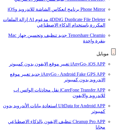
Phone Mirror
برنامج انعكاس الشاشة للاندرويد وiOS
4DDiG Duplicate File Deleter
مدعوم AI
إزالة الملفات
المكررة باستخدام الذكاء الاصطناعي
Tenorshare Cleamio
جديد
تنظيف وتحسين جهاز Mac
بنقرة واحدة
موبايل
iAnyGo- iOS APP
تغيير موقع الايفون بدون كمبيوتر
iAnyGo - Android Fake GPS APP
جديد
تغيير موقع
الاندرويد بدون كمبيوتر
iCareFone Transfer APP
نقل محادثات الواتس اب
للاندرويد والايفون
UltData for Android APP
استعادة بيانات الأندرويد بدون
كمبيوتر
Cleanup Pro APP
تنظيف الايفون بالذكاء الاصطناعي
مجانا