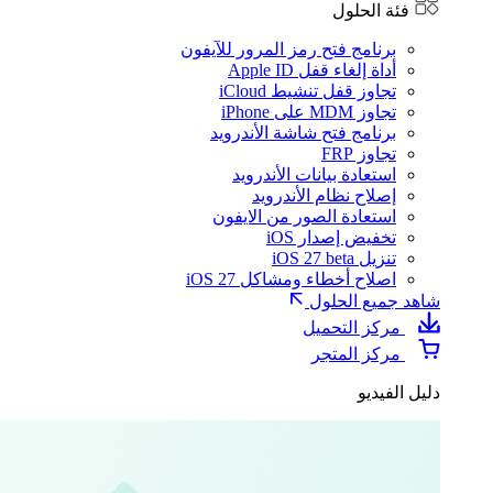
فئة الحلول
برنامج فتح رمز المرور للآيفون
أداة إلغاء قفل Apple ID
تجاوز قفل تنشيط iCloud
تجاوز MDM على iPhone
برنامج فتح شاشة الأندرويد
تجاوز FRP
استعادة بيانات الأندرويد
إصلاح نظام الأندرويد
استعادة الصور من الايفون
تخفيض إصدار iOS
تنزيل iOS 27 beta
اصلاح أخطاء ومشاكل iOS 27
شاهد جميع الحلول
مركز التحميل
مركز المتجر
دليل الفيديو