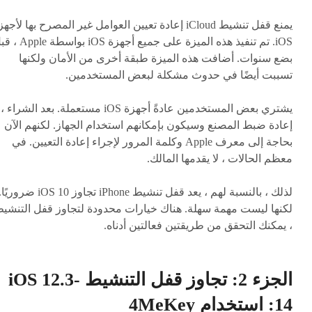
يمنع قفل تنشيط iCloud إعادة تعيين العوامل غير المصرح بها لأجه
iOS. تم تنفيذ هذه الميزة على جميع أجهزة iOS بو
بضع سنوات. أضافت هذه الميزة طبقة أخرى من الأمان ولكنها
تسببت أيضًا في حدوث مشكلة لبعض المستخدمين.
يشتري بعض المستخدمين عادةً أجهزة iOS مستعملة. بعد الشراء ،
إعادة ضبط المصنع وسيكون بإمكانهم استخدام الجهاز. لكنهم الآن
بحاجة إلى معرف Apple وكلمة المرور لإجراء إعادة التعيين. في
معظم الحالات ، لا يقدمها المالك.
لذلك ، بالنسبة لهم ، يعد قفل تنشيط iPhone تجاوز iOS 10 ضروريً
لكنها ليست مهمة سهلة. هناك خيارات محدودة لتجاوز قفل التنشي
، يمكنك التحقق من طريقتين فعالتين أدناه.
الجزء 2: تجاوز قفل التنشيط iOS 12.3-
14: استخدام 4MeKey