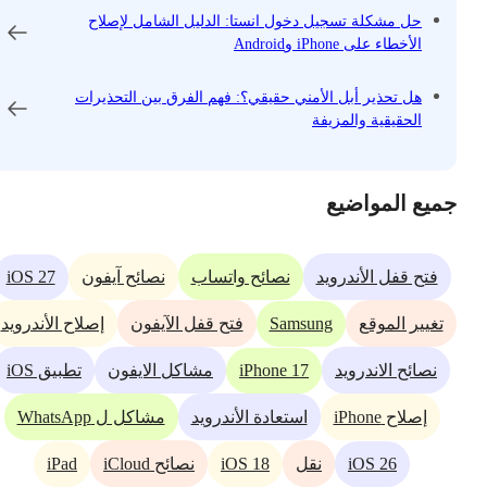
حل مشكلة تسجيل دخول انستا: الدليل الشامل لإصلاح
الأخطاء على iPhone وAndroid
هل تحذير أبل الأمني ​​حقيقي؟: فهم الفرق بين التحذيرات
الحقيقية والمزيفة
جميع المواضيع
iOS 27
فتح قفل الأندرويد
نصائح واتساب
نصائح آيفون
Samsung
تغيير الموقع
فتح قفل الآيفون
إصلاح الأندرويد
iPhone 17
نصائح الاندرويد
مشاكل الايفون
تطبيق iOS
إصلاح iPhone
استعادة الأندرويد
مشاكل ل WhatsApp
iPad
iOS 18
iOS 26
نقل
نصائح iCloud