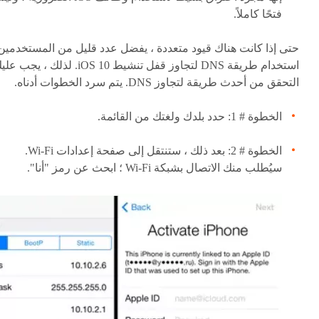
فتحًا كاملاً.
حتى إذا كانت هناك قيود متعددة ، يفضل عدد قليل من المستخدمين
استخدام طريقة DNS لتجاوز قفل تنشيط iOS 10. لذلك ، يجب 
التحقق من أحدث طريقة لتجاوز DNS. يتم سرد الخطوات أدناه.
الخطوة # 1: حدد بلدك ولغتك من القائمة.
الخطوة # 2: بعد ذلك ، ستنتقل إلى صفحة إعدادات Wi-Fi.
سيُطلب منك الاتصال بشبكة Wi-Fi ؛ ابحث عن رمز "أنا".