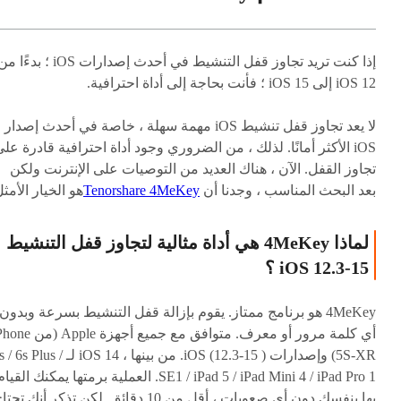
إذا كنت تريد تجاوز قفل التنشيط في أحدث إصدارات iOS ؛ بدءًا 
iOS 12 إلى iOS 15 ؛ فأنت بحاجة إلى أداة احترافية.
لا يعد تجاوز قفل تنشيط iOS مهمة سهلة ، خاصة في أحدث إصدار
iOS الأكثر أمانًا. لذلك ، من الضروري وجود أداة احترافية قادرة عل
تجاوز القفل. الآن ، هناك العديد من التوصيات على الإنترنت ولكن
بعد البحث المناسب ، وجدنا أن
Tenorshare 4MeKey
هو الخيار الأمثل
لماذا 4MeKey هي أداة مثالية لتجاوز قفل التنشيط
iOS 12.3-15 ؟
4MeKey هو برنامج ممتاز. يقوم بإزالة قفل التنشيط بسرعة وبدون
أي كلمة مرور أو معرف. متوافق مع جميع أجهزة ple
5S-XR) وإصدارات iOS (12.3-15 ). من بينها ، iOS 14 لـ 6s Plus
SE1 / iPad 5 / iPad Mini 4 / iPad Pro 1. العملية برمتها يمكنك القيا
بها بنفسك دون أي صعوبات ، أقل من 10 دقائق. لكن تذكر أنك تحت