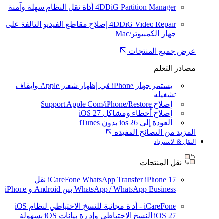
4DDiG Partition Manager
أداة نقل النظام سهلة وآمنة
4DDiG Video Repair
إصلاح مقاطع الفيديو التالفة على
جهاز الكمبيوتر/Mac
عرض جميع المنتجات
مصادر التعلم
يستمر جهاز iPhone في إظهار شعار Apple وإيقاف
تشغيله
إصلاح Support Apple Com/iPhone/Restore
إصلاح أخطاء ومشاكل iOS 27
العودة إلى ios 26 بدون iTunes
المزيد من النصائح المفيدة
النقل & الاسترداد
نقل المنتجات
iPhone 17
iCareFone WhatsApp Transfer
نقل
WhatsApp / WhatsApp Business بين Android و iPhone
iCareFone - أداة مجانية للنسخ الاحتياطي لنظام iOS
iOS 27
النسخ الاحتياطي وإدارة بيانات iOS بسهولة