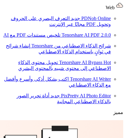
Web
PDNob Online
جديد
التعرف البصري على الحروف
وتحويل PDF مجانًا عبر الإنترنت
2.0.0
Tenorshare AI PDF
تلخيص مستندات PDF مع AI
شرائح الذكاء الاصطناعي من Tenorshare
إنشاء شرائح
في ثوانٍ باستخدام الذكاء الاصطناعي
Hot
Tenorshare AI Bypass
تحويل محتوى الذكاء
الاصطناعي إلى محتوى شبيه بالمحتوى البشري
Tenorshare AI Writer
اكتب بشكل أذكى وأسرع وأفضل
مع الذكاء الاصطناعي
PixPretty AI Photo Editor
جديد
أداة تحرير الصور
بالذكاء الاصطناعي المجانية
مميز