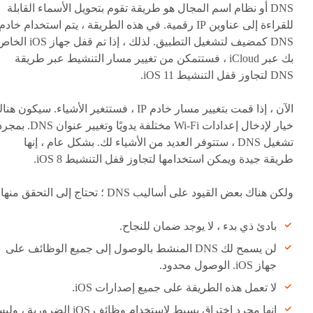
DNS أو نظام اسم المجال هو طريقة تقوم بتحويل الأسماء القابلة
للقراءة إلى عناوين IP رقمية. في هذه الطريقة ، يتم استخدام خادم
DNS كمضيف لتشغيل التطبيق. لذلك ، إذا تم قفل جهاز iOS
بك عبر iCloud ، فستتمكن من تغيير مسار التنشيط عبر طريقة
DNS لتجاوز قفل التنشيط iOS 11.
الآن ، إذا قمت بتغيير مسار خادم IP ، فستتغير الأشياء. سيكون هن
خيار لإدخال إعدادات Wi-Fi مختلفة يدويًا وتغيير عنوان DNS. 
تشغيل DNS ، ستتوفر العديد من الأشياء لك. بشكل عام ، إنها
طريقة جيدة ويمكن استخدامها لتجاوز قفل التنشيط iOS 8.
ولكن هناك بعض القيود على أساليب DNS ؛ تحتاج إلى التحقق منها.
بادئ ذي بدء ، لا يوجد ضمان للنجاح.
لن يسمح لك DNS المنشط بالوصول إلى جميع الوظائف على
جهاز iOS. الوصول محدود.
لا تعمل هذه الطريقة على جميع إصدارات iOS.
إنها مجرد اختراق بسيط لاستخدام وظائف iOS الضرورية ،