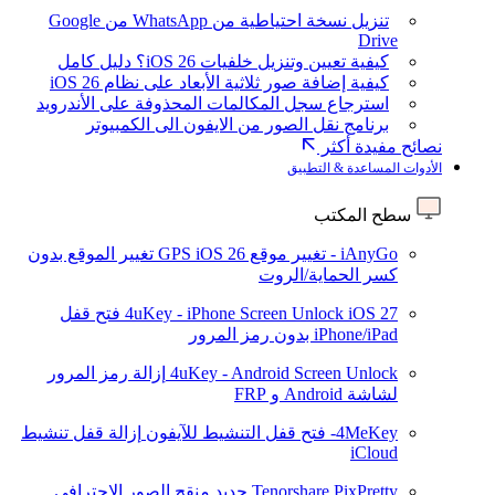
تنزيل نسخة احتياطية من WhatsApp من Google
Drive
كيفية تعيين وتنزيل خلفيات iOS 26؟ دليل كامل
كيفية إضافة صور ثلاثية الأبعاد على نظام iOS 26
استرجاع سجل المكالمات المحذوفة على الأندرويد
برنامج نقل الصور من الايفون الى الكمبيوتر
نصائح مفيدة أكثر
الأدوات المساعدة & التطبيق
سطح المكتب
iAnyGo - تغيير موقع GPS
iOS 26
تغيير الموقع بدون
كسر الحماية/الروت
iOS 27
4uKey - iPhone Screen Unlock
فتح قفل
iPhone/iPad بدون رمز المرور
4uKey - Android Screen Unlock
إزالة رمز المرور
لشاشة Android و FRP
4MeKey- فتح قفل التنشيط للآيفون
إزالة قفل تنشيط
iCloud
Tenorshare PixPretty
جديد
منقح الصور الاحترافي