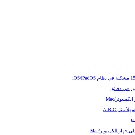
وز في دقائق
كمبيوتر/Mac
ً مثل A-B-C
نة
 جهاز الكمبيوتر/Mac