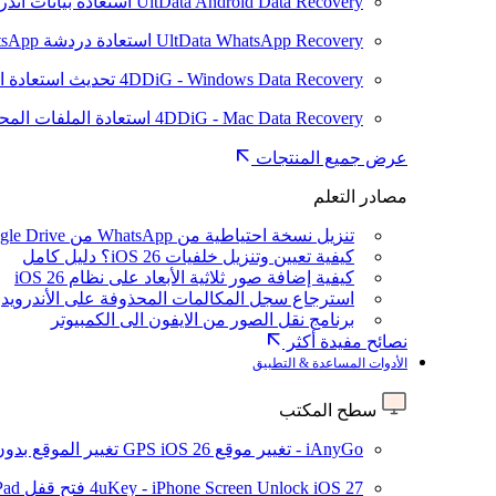
UltData Android Data Recovery
استعادة بيانات أند
UltData WhatsApp Recovery
استعادة دردشة WhatsApp على Android/iPhone
4DDiG - Windows Data Recovery
تحديث
استعادة ا
4DDiG - Mac Data Recovery
استعادة الملفات الم
عرض جميع المنتجات
مصادر التعلم
تنزيل نسخة احتياطية من WhatsApp من Google Drive
كيفية تعيين وتنزيل خلفيات iOS 26؟ دليل كامل
كيفية إضافة صور ثلاثية الأبعاد على نظام iOS 26
استرجاع سجل المكالمات المحذوفة على الأندرويد
برنامج نقل الصور من الايفون الى الكمبيوتر
نصائح مفيدة أكثر
الأدوات المساعدة & التطبيق
سطح المكتب
iAnyGo - تغيير موقع GPS
iOS 26
تغيير الموقع بدو
iOS 27
4uKey - iPhone Screen Unlock
فتح قفل iPhone/iPad بدون رمز المرور