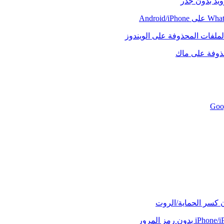
رويد بدون جذر
لملفات المحذوفة على الويندوز
حذوفة على ماك
ن كسر الحماية/الروت