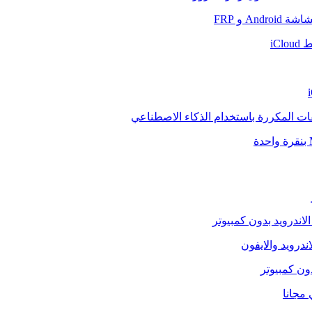
And و FRP
iCl
فات المكررة باستخدام الذكاء الاصطناعي
الاندرويد بدون كمبيوتر
ندرويد والايفون
دون كمبيوتر
 مجانا