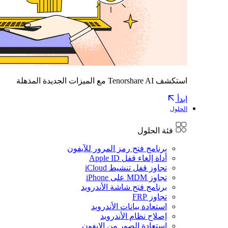
استكشف Tenorshare AI مع الميزات الجديدة المذهلة
ابدأ
الحلول
فئة الحلول
برنامج فتح رمز المرور للآيفون
أداة إلغاء قفل Apple ID
تجاوز قفل تنشيط iCloud
تجاوز MDM على iPhone
برنامج فتح شاشة الأندرويد
تجاوز FRP
استعادة بيانات الأندرويد
إصلاح نظام الأندرويد
استعادة الصور من الايفون