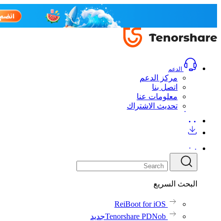
الدعم
مركز الدعم
اتصل بنا
معلومات عنا
تحديث الاشتراك
البحث السريع
ReiBoot for iOS
Tenorshare PDNob
جديد