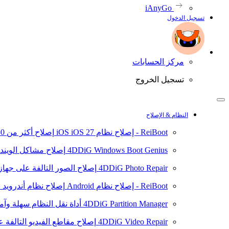
iAnyGo
تسجيل الدخول
مركز الحسابات
تسجيل الخروج
النظام & الإصلاح
ReiBoot - إصلاح نظام iOS
iOS 27
إصلاح أكثر من 150 مشكلة في نظام iOS/iPadOS
4DDiG Windows Boot Genius
إصلاح مشاكل الويند
4DDiG Photo Repair
إصلاح الصور التالفة على جهاز ال
ReiBoot - إصلاح نظام Android
إصلاح نظام أندرويد سهلا
4DDiG Partition Manager
أداة نقل النظام سهلة وآم
4DDiG Video Repair
إصلاح مقاطع الفيديو التالفة على