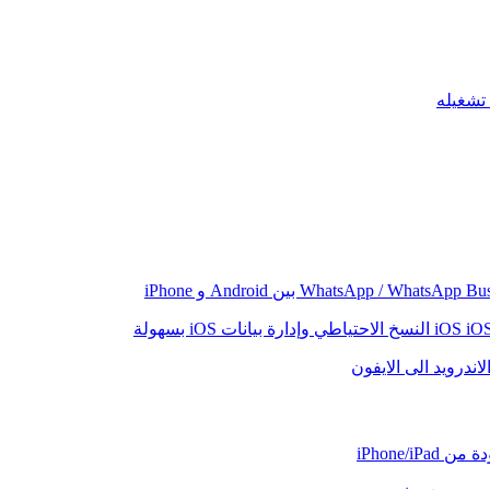
iO
النسخ الاحتياطي وإدارة بيانات iOS بسهولة
اندرويد الى الايفون
iPhone/iP