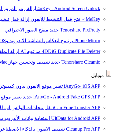
4uKey - Android Screen Unlock
إزالة رمز المرور لشاشة roid
4MeKey- فتح قفل التنشيط للآيفون
إزالة قفل تنشيط oud
Tenorshare PixPretty
جديد
منقح الصور الاحترافي
Phone Mirror
برنامج انعكاس الشاشة للاندرويد وiOS
4DDiG Duplicate File Deleter
مدعوم AI
إزالة المل
Tenorshare Cleamio
جديد
تنظيف وتحسين جهاز Mac بنقرة واحدة
موبايل
iAnyGo- iOS APP
تغيير موقع الايفون بدون كمبيوتر
iAnyGo - Android Fake GPS APP
جديد
تغيير موقع 
iCareFone Transfer APP
نقل محادثات الواتس اب للا
UltData for Android APP
استعادة بيانات الأندرويد ب
Cleanup Pro APP
تنظيف الايفون بالذكاء الاصطناعي