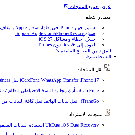
عرض جميع المنتجات
مصادر التعلم
يستمر جهاز iPhone في إظهار شعار Apple وإيقاف تشغيله
إصلاح Support Apple Com/iPhone/Restore
إصلاح أخطاء ومشاكل iOS 27
العودة إلى ios 26 بدون iTunes
المزيد من النصائح المفيدة
النقل & الاسترداد
نقل المنتجات
iPhone 17
iCareFone WhatsApp Transfer
نقل WhatsApp / WhatsApp Business بين Android و iPhone
iCareFone - أداة مجانية للنسخ الاحتياطي لنظام iOS
S 27
iTransGo - نقل بيانات الهاتف
نقل كافة البيانات من ال
منتجات الاسترداد
UltData iOS Data Recovery
استعادة البيانات المفقودة من ad