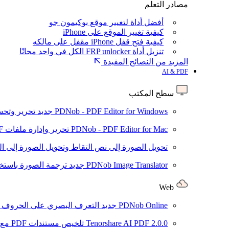
مصادر التعلم
أفضل أداة لتغيير موقع بوكيمون جو
كيفية تغيير الموقع على iPhone
كيفية فتح قفل iPhone مقفل على مالكه
تنزيل أداة FRP unlocker الكل في واحد مجانًا
المزيد من النصائح المفيدة
AI & PDF
سطح المكتب
PDNob - PDF Editor for Windows
جديد
تحرير وتحسين ملفات PDF باستخد
PDNob - PDF Editor for Mac
تحرير وإدارة ملفات PDF باستخدام الذكاء الاصطناعي على نظام macOS
تحويل الصورة إلى نص
التقاط وتحويل الصورة إلى ا
PDNob Image Translator
جديد
ترجمة الصورة باستخدام
Web
PDNob Online
جديد
التعرف البصري على الحروف وتحويل PDF مجانًا ع
2.0.0
Tenorshare AI PDF
تلخيص مستندات PDF مع AI