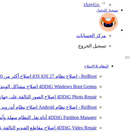
iAnyGo
تسجيل الدخول
مركز الحسابات
تسجيل الخروج
النظام & الإصلاح
ReiBoot - إصلاح نظام iOS
iOS 27
إصلاح أكثر من 150 مشكلة في نظام iOS/iPadOS
4DDiG Windows Boot Genius
إصلاح مشاكل الويند
4DDiG Photo Repair
إصلاح الصور التالفة على جهاز ال
ReiBoot - إصلاح نظام Android
إصلاح نظام أندرويد سهلا
4DDiG Partition Manager
أداة نقل النظام سهلة وآم
4DDiG Video Repair
إصلاح مقاطع الفيديو التالفة على