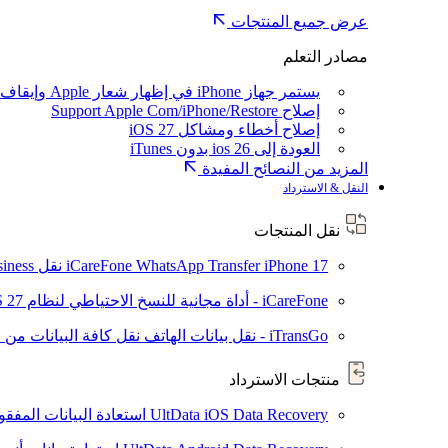
عرض جميع المنتجات
مصادر التعلم
يستمر جهاز iPhone في إظهار شعار Apple وإيقاف تشغيله
إصلاح Support Apple Com/iPhone/Restore
إصلاح أخطاء ومشاكل iOS 27
العودة إلى ios 26 بدون iTunes
المزيد من النصائح المفيدة
النقل & الاسترداد
نقل المنتجات
iPhone 17
iCareFone WhatsApp Transfer
نقل WhatsApp / WhatsApp Business بين Android و iPhone
iCareFone - أداة مجانية للنسخ الاحتياطي لنظام iOS
S 27
iTransGo - نقل بيانات الهاتف
نقل كافة البيانات من ال
منتجات الاسترداد
UltData iOS Data Recovery
استعادة البيانات المفقودة من ad