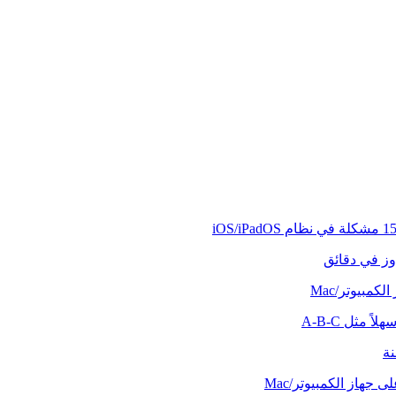
وز في دقائق
كمبيوتر/Mac
ً مثل A-B-C
نة
 جهاز الكمبيوتر/Mac