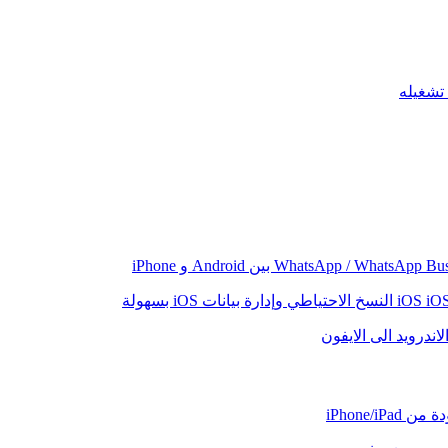
iO
النسخ الاحتياطي وإدارة بيانات iOS بسهولة
اندرويد الى الايفون
iPhone/iP