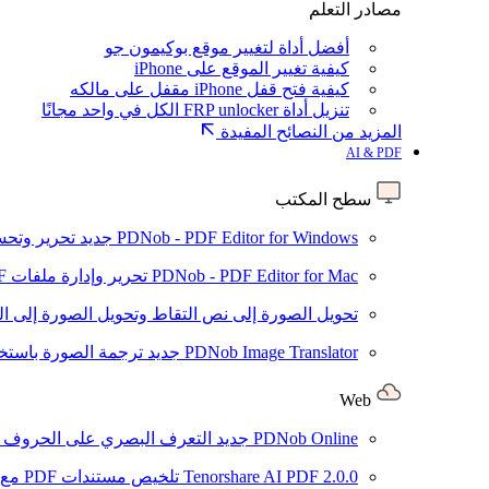
مصادر التعلم
أفضل أداة لتغيير موقع بوكيمون جو
كيفية تغيير الموقع على iPhone
كيفية فتح قفل iPhone مقفل على مالكه
تنزيل أداة FRP unlocker الكل في واحد مجانًا
المزيد من النصائح المفيدة
AI & PDF
سطح المكتب
PDNob - PDF Editor for Windows
جديد
تحرير وتحسين ملفات PDF باستخد
PDNob - PDF Editor for Mac
تحرير وإدارة ملفات PDF باستخدام الذكاء الاصطناعي على نظام macOS
تحويل الصورة إلى نص
التقاط وتحويل الصورة إلى ا
PDNob Image Translator
جديد
ترجمة الصورة باستخدام
Web
PDNob Online
جديد
التعرف البصري على الحروف وتحويل PDF مجانًا ع
2.0.0
Tenorshare AI PDF
تلخيص مستندات PDF مع AI