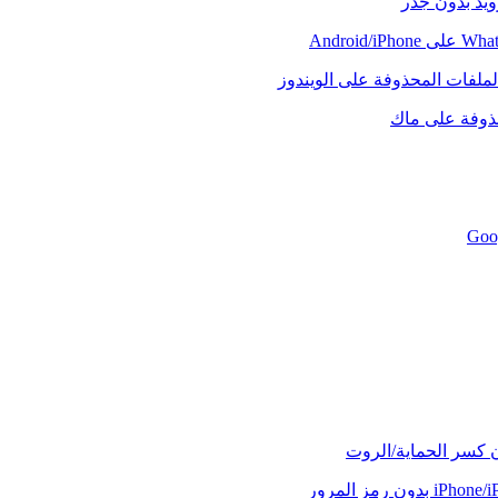
رويد بدون جذر
لملفات المحذوفة على الويندوز
حذوفة على ماك
ن كسر الحماية/الروت