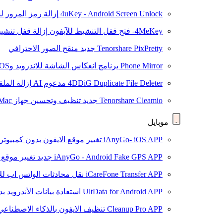
4uKey - Android Screen Unlock
إزالة رمز المرور لشاشة roid
4MeKey- فتح قفل التنشيط للآيفون
إزالة قفل تنشيط oud
Tenorshare PixPretty
جديد
منقح الصور الاحترافي
Phone Mirror
برنامج انعكاس الشاشة للاندرويد وiOS
4DDiG Duplicate File Deleter
مدعوم AI
إزالة المل
Tenorshare Cleamio
جديد
تنظيف وتحسين جهاز Mac بنقرة واحدة
موبايل
iAnyGo- iOS APP
تغيير موقع الايفون بدون كمبيوتر
iAnyGo - Android Fake GPS APP
جديد
تغيير موقع 
iCareFone Transfer APP
نقل محادثات الواتس اب للا
UltData for Android APP
استعادة بيانات الأندرويد ب
Cleanup Pro APP
تنظيف الايفون بالذكاء الاصطناعي