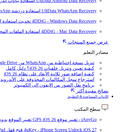
UltData Android Data Recovery
استعادة بيانات أند
UltData WhatsApp Recovery
استعادة دردشة WhatsApp على Android/iPhone
4DDiG - Windows Data Recovery
تحديث
استعادة ا
4DDiG - Mac Data Recovery
استعادة الملفات الم
عرض جميع المنتجات
مصادر التعلم
تنزيل نسخة احتياطية من WhatsApp من Google Drive
كيفية تعيين وتنزيل خلفيات iOS 26؟ دليل كامل
كيفية إضافة صور ثلاثية الأبعاد على نظام iOS 26
استرجاع سجل المكالمات المحذوفة على الأندرويد
برنامج نقل الصور من الايفون الى الكمبيوتر
نصائح مفيدة أكثر
الأدوات المساعدة & التطبيق
سطح المكتب
iAnyGo - تغيير موقع GPS
iOS 26
تغيير الموقع بدو
iOS 27
4uKey - iPhone Screen Unlock
فتح قفل iPhone/iPad بدون رمز المرور