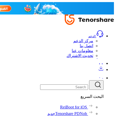
الدعم
مركز الدعم
اتصل بنا
معلومات عنا
تحديث الاشتراك
البحث السريع
ReiBoot for iOS
Tenorshare PDNob
جديد