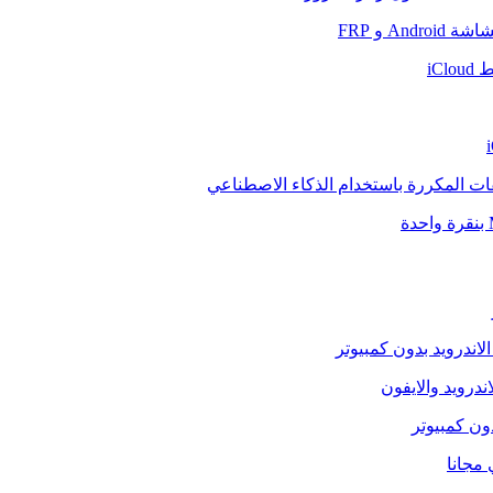
And و FRP
iCl
فات المكررة باستخدام الذكاء الاصطناعي
الاندرويد بدون كمبيوتر
ندرويد والايفون
دون كمبيوتر
 مجانا