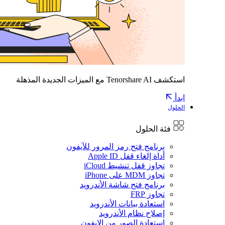
استكشف Tenorshare AI مع الميزات الجديدة المذهلة
ابدأ
الحلول
فئة الحلول
برنامج فتح رمز المرور للآيفون
أداة إلغاء قفل Apple ID
تجاوز قفل تنشيط iCloud
تجاوز MDM على iPhone
برنامج فتح شاشة الأندرويد
تجاوز FRP
استعادة بيانات الأندرويد
إصلاح نظام الأندرويد
استعادة الصور من الايفون