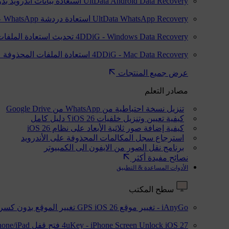
UltData Android Data Recovery
استعادة بيانات أندرويد ب
UltData WhatsApp Recovery
استعادة دردشة WhatsApp على Android/iPhone
4DDiG - Windows Data Recovery
تحديث
استعادة الملفات
4DDiG - Mac Data Recovery
استعادة الملفات المحذوفة 
عرض جميع المنتجات
مصادر التعلم
تنزيل نسخة احتياطية من WhatsApp من Google Drive
كيفية تعيين وتنزيل خلفيات iOS 26؟ دليل كامل
كيفية إضافة صور ثلاثية الأبعاد على نظام iOS 26
استرجاع سجل المكالمات المحذوفة على الأندرويد
برنامج نقل الصور من الايفون الى الكمبيوتر
نصائح مفيدة أكثر
الأدوات المساعدة & التطبيق
سطح المكتب
iAnyGo - تغيير موقع GPS
iOS 26
تغيير الموقع بدون كسر 
iOS 27
4uKey - iPhone Screen Unlock
فتح قفل iPhone/iPad بدون رمز المرور