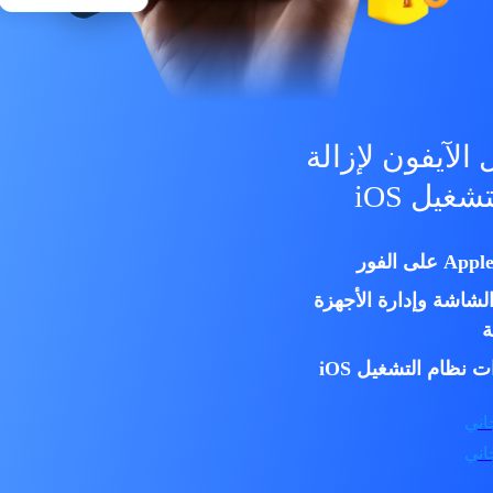
الآيفون لإزالة
غيل iOS
عي على Windows
لشاشة وإدارة الأجهزة
ة
ظام التشغيل iOS
اني
نت
اني