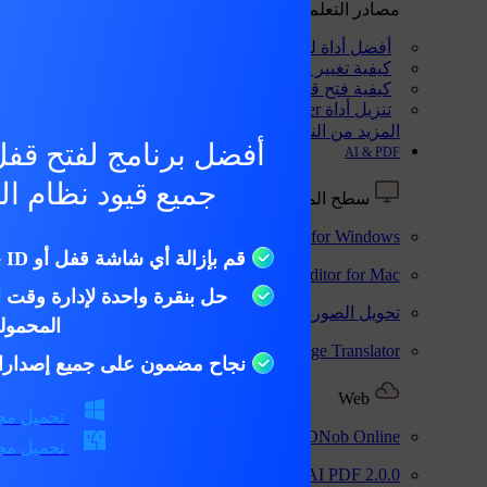
مصادر التعلم
أفضل أداة لتغيير موقع بوكيمون جو
كيفية تغيير الموقع على iPhone
كيفية فتح قفل iPhone مقفل على مالكه
تنزيل أداة FRP unlocker الكل في واحد مجانًا
المزيد من النصائح المفيدة
أفضل برنامج لفتح قفل 
AI & PDF
جميع قيود نظام التش
سطح المكتب
PDNob - PDF Editor for Windows
جديد
تحرير وتحسين ملفات PDF باستخدام الذكاء الاصطنا
قم بإزالة أي شاشة قفل أو Apple ID على الفور
PDNob - PDF Editor for Mac
تحرير وإدارة ملفات PDF باستخدام الذكاء الاصطناعي على نظام macOS
حل بنقرة واحدة لإدارة وقت ا
تحويل الصورة إلى نص
التقاط وتحويل الصورة إلى النص
المحمول
PDNob Image Translator
جديد
ترجمة الصورة باستخدام OCR
نجاح مضمون على جميع إصدارات ن
Web
تحميل مج
PDNob Online
جديد
التعرف البصري على الحروف وتحويل PDF مجانًا عبر الإنتر
تحميل مج
2.0.0
Tenorshare AI PDF
تلخيص مستندات PDF مع AI