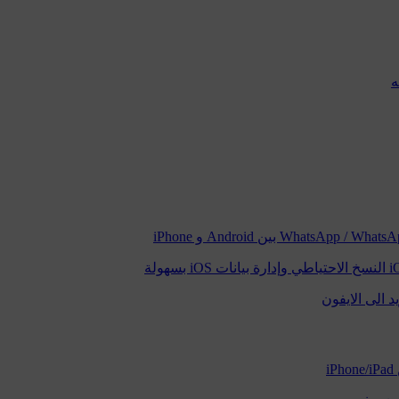
النسخ الاحتياطي وإدارة بيانات iOS بسهولة
د الى الايفون
i