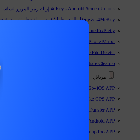
4uKey - Android Screen Unlock
إزالة رمز المرور لشاشة Android و FRP
4MeKey- فتح قفل التنشيط للآيفون
إزالة قفل تنشيط iCloud
Tenorshare PixPretty
جديد
منقح الصور الاحترافي
Phone Mirror
برنامج انعكاس الشاشة للاندرويد وiOS
4DDiG Duplicate File Deleter
مدعوم AI
إزالة الملفات ا
Tenorshare Cleamio
جديد
تنظيف وتحسين جهاز Mac بنقرة واحدة
موبايل
iAnyGo- iOS APP
تغيير موقع الايفون بدون كمبيوتر
iAnyGo - Android Fake GPS APP
جديد
تغيير موقع الاندرو
iCareFone Transfer APP
نقل محادثات الواتس اب للاندرويد
UltData for Android APP
استعادة بيانات الأندرويد بدون كم
Cleanup Pro APP
تنظيف الايفون بالذكاء الاصطناعي مجانا