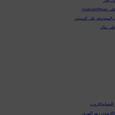
دون جذر
 المحذوفة على الويندوز
على ماك
الحماية/الروت