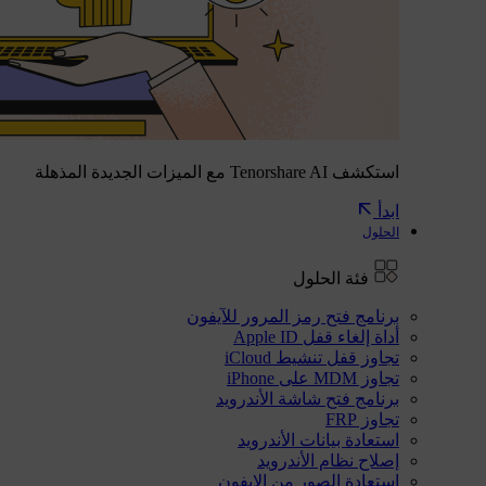
استكشف Tenorshare AI مع الميزات الجديدة المذهلة
ابدأ
الحلول
فئة الحلول
برنامج فتح رمز المرور للآيفون
أداة إلغاء قفل Apple ID
تجاوز قفل تنشيط iCloud
تجاوز MDM على iPhone
برنامج فتح شاشة الأندرويد
تجاوز FRP
استعادة بيانات الأندرويد
إصلاح نظام الأندرويد
استعادة الصور من الايفون