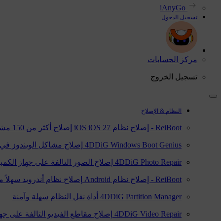
iAnyGo
تسجيل الدخول
مركز الحسابات
تسجيل الخروج
النظام & الإصلاح
ReiBoot - إصلاح نظام iOS
iOS 27
إصلاح أكثر من 150 مشكلة في نظام iOS/iPadOS
4DDiG Windows Boot Genius
إصلاح مشاكل الويندوز في 
4DDiG Photo Repair
إصلاح الصور التالفة على جهاز الكمبيوتر
ReiBoot - إصلاح نظام Android
إصلاح نظام أندرويد سهلاً مثل C
4DDiG Partition Manager
أداة نقل النظام سهلة وآمنة
4DDiG Video Repair
إصلاح مقاطع الفيديو التالفة على جهاز 