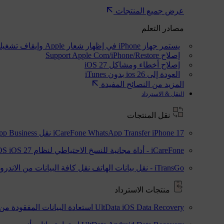
عرض جميع المنتجات
مصادر التعلم
يستمر جهاز iPhone في إظهار شعار Apple وإيقاف تشغيله
إصلاح Support Apple Com/iPhone/Restore
إصلاح أخطاء ومشاكل iOS 27
العودة إلى ios 26 بدون iTunes
المزيد من النصائح المفيدة
النقل & الاسترداد
نقل المنتجات
iPhone 17
iCareFone WhatsApp Transfer
نقل WhatsApp / WhatsApp Business بين Android و iPhone
iCareFone - أداة مجانية للنسخ الاحتياطي لنظام iOS
iOS 27
iTransGo - نقل بيانات الهاتف
نقل كافة البيانات من الاندروي
منتجات الاسترداد
UltData iOS Data Recovery
استعادة البيانات المفقودة من Phone/iPad