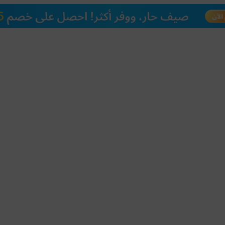
دليل ال
التعل