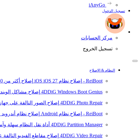
iAnyGo
تسجيل الدخول
مركز الحسابات
تسجيل الخروج
النظام & الإصلاح
ReiBoot - إصلاح نظام iOS
iOS 27
إصلاح أكثر من 150 مشكلة في نظام iOS/iPadOS
4DDiG Windows Boot Genius
إصلاح مشاكل الويند
4DDiG Photo Repair
إصلاح الصور التالفة على جهاز ال
ReiBoot - إصلاح نظام Android
إصلاح نظام أندرويد سهلا
4DDiG Partition Manager
أداة نقل النظام سهلة وآم
4DDiG Video Repair
إصلاح مقاطع الفيديو التالفة على