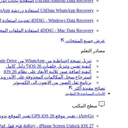
UltData Android Data Recovery
استعادة بيانات أند
UltData WhatsApp Recovery
استعادة دردشة WhatsApp على Android/iPhone
4DDiG - Windows Data Recovery
تحديث
استعادة ا
4DDiG - Mac Data Recovery
استعادة الملفات الم
عرض جميع المنتجات
مصادر التعلم
تنزيل نسخة احتياطية من WhatsApp من Google Drive
كيفية تعيين وتنزيل خلفيات iOS 26؟ دليل كامل
كيفية إضافة صور ثلاثية الأبعاد على نظام iOS 26
استرجاع سجل المكالمات المحذوفة على الأندرويد
برنامج نقل الصور من الايفون الى الكمبيوتر
نصائح مفيدة أكثر
الأدوات المساعدة & التطبيق
سطح المكتب
iAnyGo - تغيير موقع GPS
iOS 26
تغيير الموقع بدو
iOS 27
4uKey - iPhone Screen Unlock
فتح قفل iPhone/iPad بدون رمز المرور