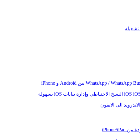
iO
النسخ الاحتياطي وإدارة بيانات iOS بسهولة
اندرويد الى الايفون
iPhone/iP