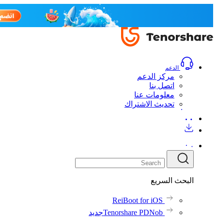
الدعم
مركز الدعم
اتصل بنا
معلومات عنا
تحديث الاشتراك
البحث السريع
ReiBoot for iOS
Tenorshare PDNob
جديد