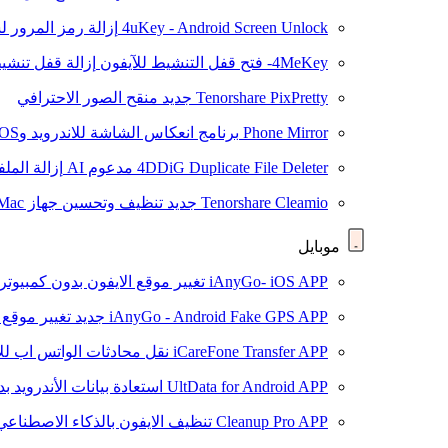
4uKey - Android Screen Unlock
إزالة رمز المرور لشاشة roid
4MeKey- فتح قفل التنشيط للآيفون
إزالة قفل تنشيط oud
Tenorshare PixPretty
جديد
منقح الصور الاحترافي
Phone Mirror
برنامج انعكاس الشاشة للاندرويد وiOS
4DDiG Duplicate File Deleter
مدعوم AI
إزالة المل
Tenorshare Cleamio
جديد
تنظيف وتحسين جهاز Mac بنقرة واحدة
موبايل
iAnyGo- iOS APP
تغيير موقع الايفون بدون كمبيوتر
iAnyGo - Android Fake GPS APP
جديد
تغيير موقع 
iCareFone Transfer APP
نقل محادثات الواتس اب للا
UltData for Android APP
استعادة بيانات الأندرويد ب
Cleanup Pro APP
تنظيف الايفون بالذكاء الاصطناعي