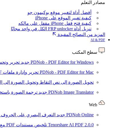
مصادر التعلم
أفضل أداة لتغيير موقع بوكيمون جو
كيفية تغيير الموقع على iPhone
كيفية فتح قفل iPhone مقفل على مالكه
تنزيل أداة FRP unlocker الكل في واحد مجانًا
المزيد من النصائح المفيدة
AI & PDF
سطح المكتب
PDNob - PDF Editor for Windows
جديد
تحرير وتحسين ملفات PDF باستخد
PDNob - PDF Editor for Mac
تحرير وإدارة ملفات PDF باستخدام الذكاء الاصطناعي على نظام macOS
تحويل الصورة إلى نص
التقاط وتحويل الصورة إلى ا
PDNob Image Translator
جديد
ترجمة الصورة باستخدام
Web
PDNob Online
جديد
التعرف البصري على الحروف وتحويل PDF مجانًا ع
2.0.0
Tenorshare AI PDF
تلخيص مستندات PDF مع AI