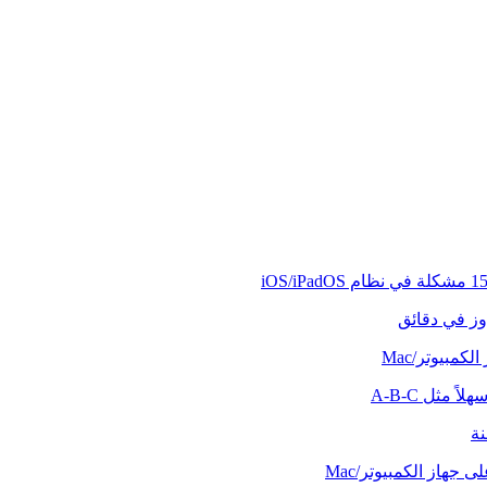
وز في دقائق
كمبيوتر/Mac
ً مثل A-B-C
نة
 جهاز الكمبيوتر/Mac