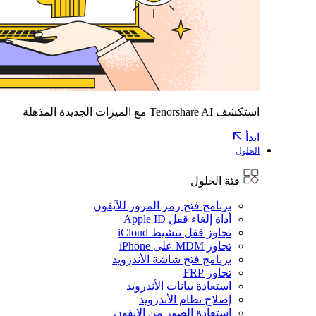
استكشف Tenorshare AI مع الميزات الجديدة المذهلة
ابدأ
الحلول
فئة الحلول
برنامج فتح رمز المرور للآيفون
أداة إلغاء قفل Apple ID
تجاوز قفل تنشيط iCloud
تجاوز MDM على iPhone
برنامج فتح شاشة الأندرويد
تجاوز FRP
استعادة بيانات الأندرويد
إصلاح نظام الأندرويد
استعادة الصور من الايفون