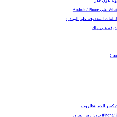
رويد بدون جذر
لملفات المحذوفة على الويندوز
حذوفة على ماك
ن كسر الحماية/الروت