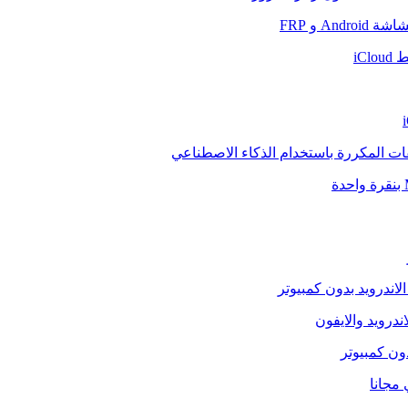
And و FRP
iCl
فات المكررة باستخدام الذكاء الاصطناعي
الاندرويد بدون كمبيوتر
ندرويد والايفون
دون كمبيوتر
 مجانا