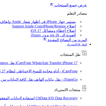
عرض جميع المنتجات
مصادر التعلم
يستمر جهاز iPhone في إظهار شعار Apple وإيقاف تشغيله
إصلاح Support Apple Com/iPhone/Restore
إصلاح أخطاء ومشاكل iOS 27
العودة إلى ios 26 بدون iTunes
المزيد من النصائح المفيدة
النقل & الاسترداد
نقل المنتجات
iPhone 17
iCareFone WhatsApp Transfer
نقل WhatsApp / WhatsApp Business بين Android و iPhone
iCareFone - أداة مجانية للنسخ الاحتياطي لنظام iOS
S 27
iTransGo - نقل بيانات الهاتف
نقل كافة البيانات من ال
منتجات الاسترداد
UltData iOS Data Recovery
استعادة البيانات المفقودة من ad