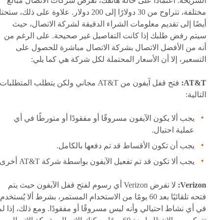
الشريحة. اعتمادًا على حالة هاتفك، تفرض شركات الاتصال مبالغ
مختلفة، تتراوح من 30 دولارًا إلى 200 دولار. علاوة على ذلك، ستح
أيضًا إلى تقديم معلومات الشراء الدقيقة لشركة الاتصال، حيث
سيتم رفض طلبك إذا كانت التفاصيل غير صحيحة. على الرغم من
أنه من الأفضل الاتصال بشركة الاتصال مباشرة للحصول على
التسعير، إلا أن الأسعار المحتملة لكل شركة هي كما يلي:
AT&T:
فتح قفل آيفون من AT&T مجاني ولكن يتطلب المتطلبات
التالية:
يجب ألا يكون الآيفون مسروقًا أو مفقودًا أو متورطًا في أي
عملية احتيال.
يجب أن تكون الأقساط قد تم دفعها بالكامل.
يجب ألا تكون قد تم تفعيل الآيفون بواسطة شركة AT&T أخرى.
Verizon:
لا تفرض Verizon أي رسوم لفتح قفل الآيفون حيث يتم
فتحه تلقائيًا بعد 60 يومًا من الاستخدام المستمر، بشرط ألا يُستخدم
في أي نشاط احتيالي وأنه ليس مسروقًا أو مفقودًا. ومع ذلك، إذا لم