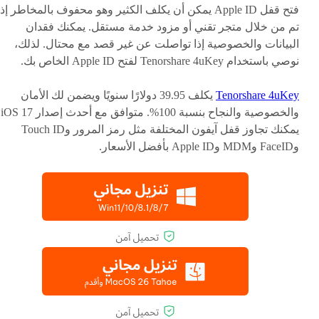
فتح قفل Apple ID يمكن أن يكلف الكثير وهو محفوف بالمخاطر إذا
تم من خلال متجر تقني أو مزود خدمة مستقل. يمكنك فقدان
البيانات والخصوصية إذا تواصلت عن غير قصد مع محتال. لذلك،
نوصي باستخدام Tenorshare 4uKey لفتح Apple ID الخاص بك.
Tenorshare 4uKey
يكلف 39.95 دولارًا سنويًا ويضمن لك الأمان
والخصوصية وا
يمكنك تجاوز قفل آيفون المختلفة مثل رمز المرور وTouch ID
وFaceID وMDM وApple ID بأفضل الأسعار.