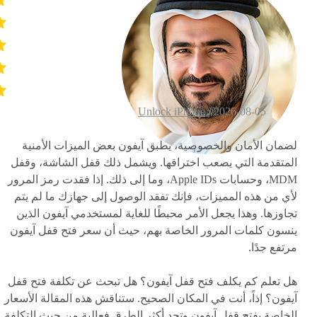
Unlock iPhone
2026-08-05 /
لضمان الأمان والخصوصية، يطبق آيفون بعض الميزات الأمنية
المتقدمة التي يصعب اختراقها. ويشمل ذلك قفل الشاشة، وقفل
MDM، وحسابات Apple IDs، وما إلى ذلك. إذا فقدت رمز المرور
لأي من هذه المميزات، فإنك تفقد الوصول إلى جهازك ما لم يتم
تجاوزها. وهذا يجعل الأمر محبطًا للغاية لمستخدمي آيفون الذين
ينسون كلمات المرور الخاصة بهم، حيث أن سعر فتح قفل آيفون
مرتفع جدًا.
هل تعلم كم يكلف فتح قفل آيفون؟ هل تبحث عن تكلفة فتح قفل
آيفون؟ إذاً، أنت في المكان الصحيح. ستناقش هذه المقالة الأسعار
الخاصة بفتح قفل آيفون وتجد أكثر الطرق فعالية من حيث التكلفة