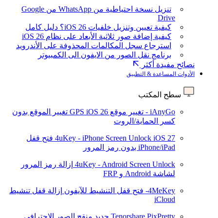
تنزيل نسخة احتياطية من WhatsApp من Google
Drive
كيفية تعيين وتنزيل خلفيات iOS 26؟ دليل كامل
كيفية إضافة صور ثلاثية الأبعاد على نظام iOS 26
استرجاع سجل المكالمات المحذوفة على الأندرويد
برنامج نقل الصور من الايفون الى الكمبيوتر
نصائح مفيدة أكثر
الأدوات المساعدة & التطبيق
سطح المكتب
iAnyGo - تغيير موقع GPS
iOS 26
تغيير الموقع بدون
كسر الحماية/الروت
iOS 27
4uKey - iPhone Screen Unlock
فتح قفل
iPhone/iPad بدون رمز المرور
4uKey - Android Screen Unlock
إزالة رمز المرور
لشاشة Android و FRP
4MeKey- فتح قفل التنشيط للآيفون
إزالة قفل تنشيط
iCloud
Tenorshare PixPretty
جديد
منقح الصور الاحترافي