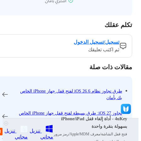
تكلم عقلك
تسجيل/تسجيل الدخول
ثم اكتب تعليقك
مقالات ذات صلة
طرق تجاوز نظام iOS 26.6 لفتح قفل جهاز iPhone الخاص
بك بأمان
تجاوز iOS 27: طرق بسيطة لفتح قفل جهاز iPhone الخاص
4uKey - أداة إلغاء قفل iPhone/iPad
بك
بسهولة بنقرة واحدة
تنزيل
تنزيل
فتح قفل الشاشة/معرف Apple/MDM/رمز مرور
تجاوز قفل التنشيط في نظام iOS 26.5: ٨ طرق مجربة
مجاني
مجاني