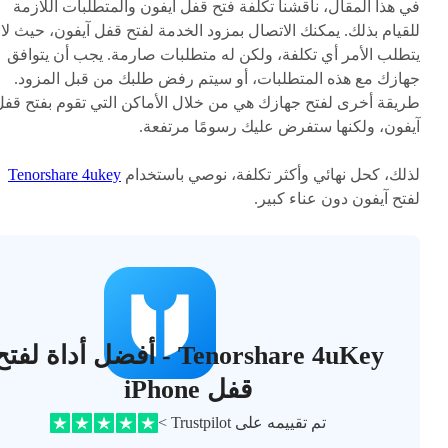
في هذا المقال، ناقشنا تكلفة فتح قفل آيفون والمتطلبات اللازمة
للقيام بذلك. يمكنك الاتصال بمزود الخدمة لفتح قفل آيفون، حيث لا
يتطلب الأمر أي تكلفة، ولكن له متطلبات صارمة. يجب أن يتوافق
جهازك مع هذه المتطلبات، أو سيتم رفض طلبك من قبل المزود.
طريقة أخرى لفتح جهازك هي من خلال الأماكن التي تقوم بفتح قفل
آيفون، ولكنها ستفرض عليك رسومًا مرتفعة.
لذلك، كحل نهائي وأكثر تكلفة، نوصي باستخدام
Tenorshare 4ukey
لفتح آيفون دون عناء كبير.
Tenorshare 4uKey - أفضل أداة لفت
قفل iPhone
تم تقييمه على Trustpilot >