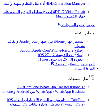
4DDiG Partition Manager
أداة نقل النظام سهلة وآمنة
4DDiG Video Repair
إصلاح مقاطع الفيديو التالفة على
جهاز الكمبيوتر/Mac
عرض جميع المنتجات
مصادر التعلم
يستمر جهاز iPhone في إظهار شعار Apple وإيقاف
تشغيله
إصلاح Support Apple Com/iPhone/Restore
إصلاح أخطاء ومشاكل iOS 27
العودة إلى ios 26 بدون iTunes
المزيد من النصائح المفيدة
النقل & الاسترداد
نقل المنتجات
iPhone 17
iCareFone WhatsApp Transfer
نقل
WhatsApp / WhatsApp Business بين Android و iPhone
iCareFone - أداة مجانية للنسخ الاحتياطي لنظام iOS
iOS 27
النسخ الاحتياطي وإدارة بيانات iOS بسهولة