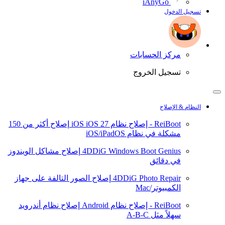
iAnyGo
تسجيل الدخول
مركز الحسابات
تسجيل الخروج
النظام & الإصلاح
ReiBoot - إصلاح نظام iOS
iOS 27
إصلاح أكثر من 150
مشكلة في نظام iOS/iPadOS
4DDiG Windows Boot Genius
إصلاح مشاكل الويندوز
في دقائق
4DDiG Photo Repair
إصلاح الصور التالفة على جهاز
الكمبيوتر/Mac
ReiBoot - إصلاح نظام Android
إصلاح نظام أندرويد
سهلاً مثل A-B-C