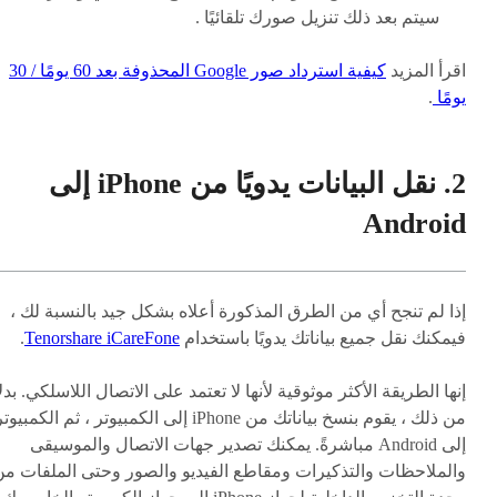
سيتم بعد ذلك تنزيل صورك تلقائيًا .
اقرأ المزيد
كيفية استرداد صور Google المحذوفة بعد 60 يومًا / 30
يومًا
.
2. نقل البيانات يدويًا من iPhone إلى
Android
إذا لم تنجح أي من الطرق المذكورة أعلاه بشكل جيد بالنسبة لك ،
فيمكنك نقل جميع بياناتك يدويًا باستخدام
Tenorshare iCareFone
.
إنها الطريقة الأكثر موثوقية لأنها لا تعتمد على الاتصال اللاسلكي. بدلاً
من ذلك ، يقوم بنسخ بياناتك من iPhone إلى الكمبيوتر ، ثم الكمبيوت
إلى Android مباشرةً. يمكنك تصدير جهات الاتصال والموسيقى
والملاحظات والتذكيرات ومقاطع الفيديو والصور وحتى الملفات من