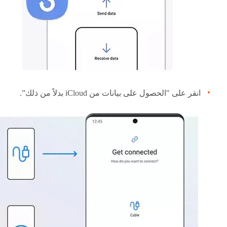
انقر على "الحصول على بيانات من iCloud بدلاً من ذلك”.