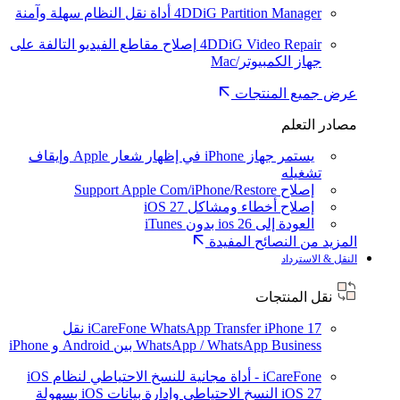
4DDiG Partition Manager
أداة نقل النظام سهلة وآمنة
4DDiG Video Repair
إصلاح مقاطع الفيديو التالفة على
جهاز الكمبيوتر/Mac
عرض جميع المنتجات
مصادر التعلم
يستمر جهاز iPhone في إظهار شعار Apple وإيقاف
تشغيله
إصلاح Support Apple Com/iPhone/Restore
إصلاح أخطاء ومشاكل iOS 27
العودة إلى ios 26 بدون iTunes
المزيد من النصائح المفيدة
النقل & الاسترداد
نقل المنتجات
iPhone 17
iCareFone WhatsApp Transfer
نقل
WhatsApp / WhatsApp Business بين Android و iPhone
iCareFone - أداة مجانية للنسخ الاحتياطي لنظام iOS
iOS 27
النسخ الاحتياطي وإدارة بيانات iOS بسهولة