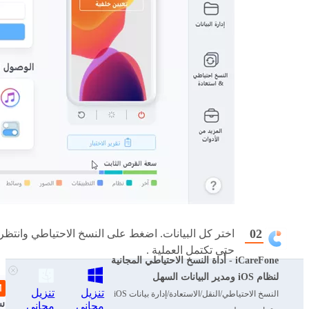
اختر كل البيانات. اضغط على النسخ الاحتياطي وانتظر
حتى تكتمل العملية .
iCareFone - أداة النسخ الاحتياطي المجانية
لنظام iOS ومدير البيانات السهل
تنزيل
تنزيل
النسخ الاحتياطي/النقل/الاستعادة/إدارة بيانات iOS
مجاني
مجاني