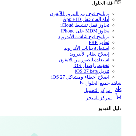
فئة الحلول
برنامج فتح رمز المرور للآيفون
أداة إلغاء قفل Apple ID
تجاوز قفل تنشيط iCloud
تجاوز MDM على iPhone
برنامج فتح شاشة الأندرويد
تجاوز FRP
استعادة بيانات الأندرويد
إصلاح نظام الأندرويد
استعادة الصور من الايفون
تخفيض إصدار iOS
تنزيل iOS 27 beta
اصلاح أخطاء ومشاكل iOS 27
شاهد جميع الحلول
مركز التحميل
مركز المتجر
دليل الفيديو