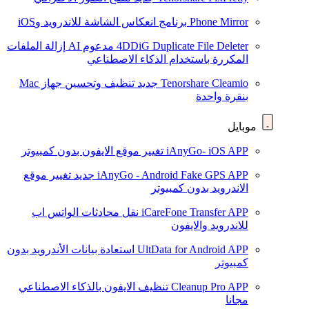
Phone Mirror
برنامج انعكاس الشاشة للاندرويد وiOS
4DDiG Duplicate File Deleter
مدعوم AI
إزالة الملفات
المكررة باستخدام الذكاء الاصطناعي
Tenorshare Cleamio
جديد
تنظيف وتحسين جهاز Mac
بنقرة واحدة
موبايل
iAnyGo- iOS APP
تغيير موقع الايفون بدون كمبيوتر
iAnyGo - Android Fake GPS APP
جديد
تغيير موقع
الاندرويد بدون كمبيوتر
iCareFone Transfer APP
نقل محادثات الواتس اب
للاندرويد والايفون
UltData for Android APP
استعادة بيانات الأندرويد بدون
كمبيوتر
Cleanup Pro APP
تنظيف الايفون بالذكاء الاصطناعي
مجانا