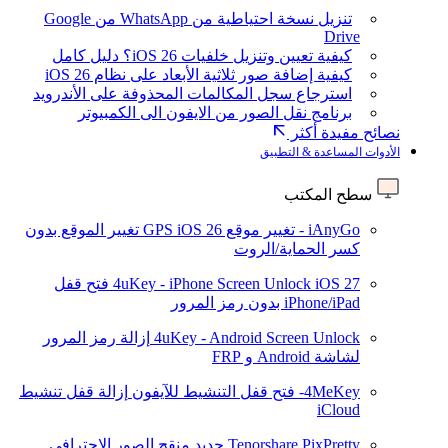
تنزيل نسخة احتياطية من WhatsApp من Google
Drive
كيفية تعيين وتنزيل خلفيات iOS 26؟ دليل كامل
كيفية إضافة صور ثلاثية الأبعاد على نظام iOS 26
استرجاع سجل المكالمات المحذوفة على الأندرويد
برنامج نقل الصور من الايفون الى الكمبيوتر
نصائح مفيدة أكثر
الأدوات المساعدة & التطبيق
سطح المكتب
iAnyGo - تغيير موقع GPS
iOS 26
تغيير الموقع بدون
كسر الحماية/الروت
iOS 27
4uKey - iPhone Screen Unlock
فتح قفل
iPhone/iPad بدون رمز المرور
4uKey - Android Screen Unlock
إزالة رمز المرور
لشاشة Android و FRP
4MeKey- فتح قفل التنشيط للآيفون
إزالة قفل تنشيط
iCloud
Tenorshare PixPretty
جديد
منقح الصور الاحترافي