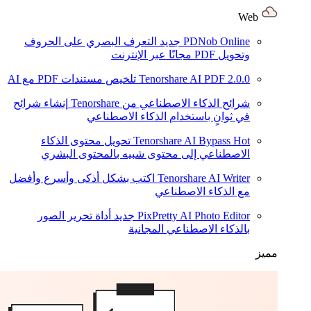
Web
PDNob Online
جديد
التعرف البصري على الحروف
وتحويل PDF مجانًا عبر الإنترنت
2.0.0
Tenorshare AI PDF
تلخيص مستندات PDF مع AI
شرائح الذكاء الاصطناعي من Tenorshare
إنشاء شرائح
في ثوانٍ باستخدام الذكاء الاصطناعي
Hot
Tenorshare AI Bypass
تحويل محتوى الذكاء
الاصطناعي إلى محتوى شبيه بالمحتوى البشري
Tenorshare AI Writer
اكتب بشكل أذكى وأسرع وأفضل
مع الذكاء الاصطناعي
PixPretty AI Photo Editor
جديد
أداة تحرير الصور
بالذكاء الاصطناعي المجانية
مميز