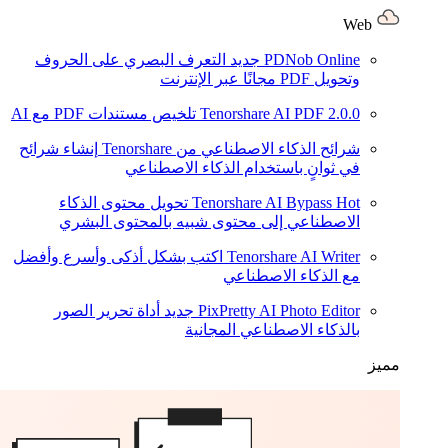
Web
PDNob Online
جديد
التعرف البصري على الحروف
وتحويل PDF مجانًا عبر الإنترنت
2.0.0
Tenorshare AI PDF
تلخيص مستندات PDF مع AI
شرائح الذكاء الاصطناعي من Tenorshare
إنشاء شرائح
في ثوانٍ باستخدام الذكاء الاصطناعي
Hot
Tenorshare AI Bypass
تحويل محتوى الذكاء
الاصطناعي إلى محتوى شبيه بالمحتوى البشري
Tenorshare AI Writer
اكتب بشكل أذكى وأسرع وأفضل
مع الذكاء الاصطناعي
PixPretty AI Photo Editor
جديد
أداة تحرير الصور
بالذكاء الاصطناعي المجانية
مميز