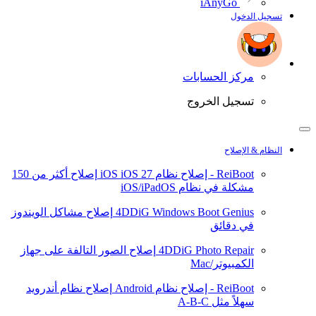
iAnyGo
تسجيل الدخول
مركز الحسابات
تسجيل الخروج
النظام & الإصلاح
ReiBoot - إصلاح نظام iOS
iOS 27
إصلاح أكثر من 150
مشكلة في نظام iOS/iPadOS
4DDiG Windows Boot Genius
إصلاح مشاكل الويندوز
في دقائق
4DDiG Photo Repair
إصلاح الصور التالفة على جهاز
الكمبيوتر/Mac
ReiBoot - إصلاح نظام Android
إصلاح نظام أندرويد
سهلاً مثل A-B-C