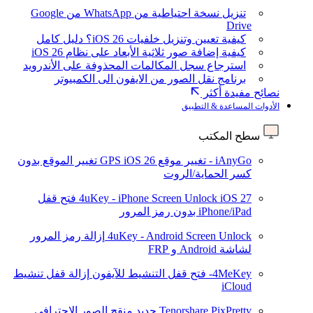
تنزيل نسخة احتياطية من WhatsApp من Google
Drive
كيفية تعيين وتنزيل خلفيات iOS 26؟ دليل كامل
كيفية إضافة صور ثلاثية الأبعاد على نظام iOS 26
استرجاع سجل المكالمات المحذوفة على الأندرويد
برنامج نقل الصور من الايفون الى الكمبيوتر
نصائح مفيدة أكثر
الأدوات المساعدة & التطبيق
سطح المكتب
iAnyGo - تغيير موقع GPS
iOS 26
تغيير الموقع بدون
كسر الحماية/الروت
iOS 27
4uKey - iPhone Screen Unlock
فتح قفل
iPhone/iPad بدون رمز المرور
4uKey - Android Screen Unlock
إزالة رمز المرور
لشاشة Android و FRP
4MeKey- فتح قفل التنشيط للآيفون
إزالة قفل تنشيط
iCloud
Tenorshare PixPretty
جديد
منقح الصور الاحترافي