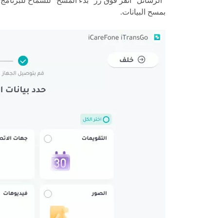
"الرسائل" انقر فوق زر "بدء المسح" للسماح للبرنامج
بمسح البيانات.