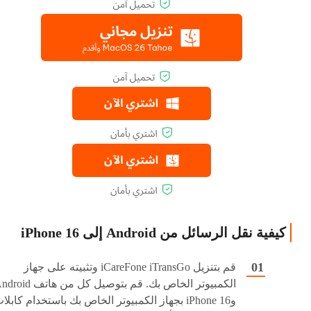
كيفية نقل الرسائل من Android إلى iPhone 16
قم بتنزيل iCareFone iTransGo وتثبيته على جهاز
الكمبيوتر الخاص بك. قم بتوصيل كل من هاتف
وiPhone 16 بجهاز الكمبيوتر الخاص بك باستخدام كابلا