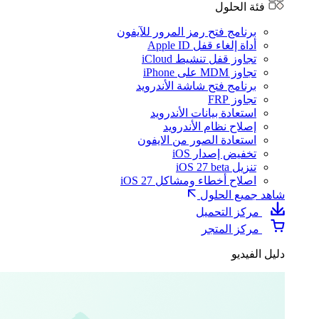
فئة الحلول
برنامج فتح رمز المرور للآيفون
أداة إلغاء قفل Apple ID
تجاوز قفل تنشيط iCloud
تجاوز MDM على iPhone
برنامج فتح شاشة الأندرويد
تجاوز FRP
استعادة بيانات الأندرويد
إصلاح نظام الأندرويد
استعادة الصور من الايفون
تخفيض إصدار iOS
تنزيل iOS 27 beta
اصلاح أخطاء ومشاكل iOS 27
شاهد جميع الحلول
مركز التحميل
مركز المتجر
دليل الفيديو