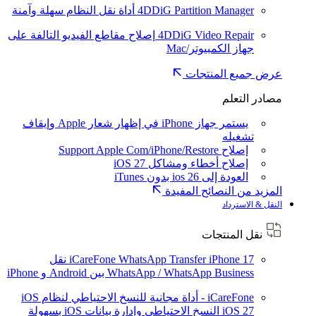
4DDiG Partition Manager
أداة نقل النظام سهلة وآمنة
4DDiG Video Repair
إصلاح مقاطع الفيديو التالفة على
جهاز الكمبيوتر/Mac
عرض جميع المنتجات
مصادر التعلم
يستمر جهاز iPhone في إظهار شعار Apple وإيقاف
تشغيله
إصلاح Support Apple Com/iPhone/Restore
إصلاح أخطاء ومشاكل iOS 27
العودة إلى ios 26 بدون iTunes
المزيد من النصائح المفيدة
النقل & الاسترداد
نقل المنتجات
iPhone 17
iCareFone WhatsApp Transfer
نقل
WhatsApp / WhatsApp Business بين Android و iPhone
iCareFone - أداة مجانية للنسخ الاحتياطي لنظام iOS
iOS 27
النسخ الاحتياطي وإدارة بيانات iOS بسهولة