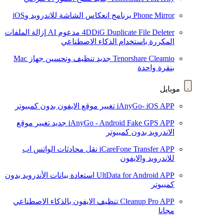
Phone Mirror
برنامج انعكاس الشاشة للاندرويد وiOS
4DDiG Duplicate File Deleter
مدعوم AI
إزالة الملفات
المكررة باستخدام الذكاء الاصطناعي
Tenorshare Cleamio
جديد
تنظيف وتحسين جهاز Mac
بنقرة واحدة
موبايل
iAnyGo- iOS APP
تغيير موقع الايفون بدون كمبيوتر
iAnyGo - Android Fake GPS APP
جديد
تغيير موقع
الاندرويد بدون كمبيوتر
iCareFone Transfer APP
نقل محادثات الواتس اب
للاندرويد والايفون
UltData for Android APP
استعادة بيانات الأندرويد بدون
كمبيوتر
Cleanup Pro APP
تنظيف الايفون بالذكاء الاصطناعي
مجانا