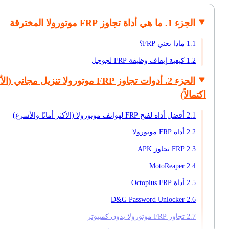
الجزء 1. ما هي أداة تجاوز FRP موتورولا المخترقة
1.1 ماذا يعني FRP؟
1.2 كيفية إيقاف وظيفة FRP لجوجل
الجزء 2. أدوات تجاوز FRP موتورولا تنزيل مجاني (ا
اكتمالاً)
2.1 أفضل أداة لفتح FRP لهواتف موتورولا (الأكثر أمانًا والأسرع)
2.2 أداة FRP موتورولا
2.3 FRP تجاوز APK
2.4 MotoReaper
2.5 أداة Octoplus FRP
2.6 D&G Password Unlocker
2.7 تجاوز FRP موتورولا بدون كمبيوتر