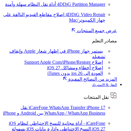
4DDiG Partition Manager
أداة نقل النظام سهلة وآمنة
4DDiG Video Repair
إصلاح مقاطع الفيديو التالفة على
جهاز الكمبيوتر/Mac
عرض جميع المنتجات
مصادر التعلم
يستمر جهاز iPhone في إظهار شعار Apple وإيقاف
تشغيله
إصلاح Support Apple Com/iPhone/Restore
إصلاح أخطاء ومشاكل iOS 27
العودة إلى ios 26 بدون iTunes
المزيد من النصائح المفيدة
النقل & الاسترداد
نقل المنتجات
iPhone 17
iCareFone WhatsApp Transfer
نقل
WhatsApp / WhatsApp Business بين Android و iPhone
iCareFone - أداة مجانية للنسخ الاحتياطي لنظام iOS
iOS 27
النسخ الاحتياطي وإدارة بيانات iOS بسهولة