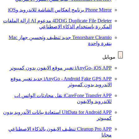
Phone Mirror
برنامج انعكاس الشاشة للاندرويد وiOS
4DDiG Duplicate File Deleter
مدعوم AI
إزالة الملفات
المكررة باستخدام الذكاء الاصطناعي
Tenorshare Cleamio
جديد
تنظيف وتحسين جهاز Mac
بنقرة واحدة
موبايل
iAnyGo- iOS APP
تغيير موقع الايفون بدون كمبيوتر
iAnyGo - Android Fake GPS APP
جديد
تغيير موقع
الاندرويد بدون كمبيوتر
iCareFone Transfer APP
نقل محادثات الواتس اب
للاندرويد والايفون
UltData for Android APP
استعادة بيانات الأندرويد بدون
كمبيوتر
Cleanup Pro APP
تنظيف الايفون بالذكاء الاصطناعي
مجانا