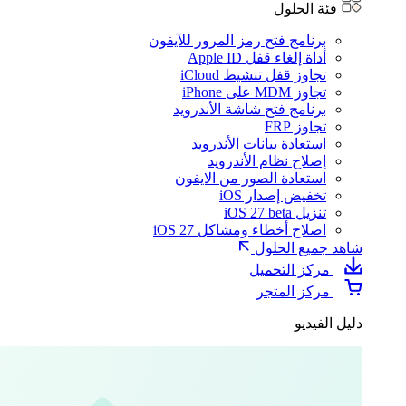
فئة الحلول
برنامج فتح رمز المرور للآيفون
أداة إلغاء قفل Apple ID
تجاوز قفل تنشيط iCloud
تجاوز MDM على iPhone
برنامج فتح شاشة الأندرويد
تجاوز FRP
استعادة بيانات الأندرويد
إصلاح نظام الأندرويد
استعادة الصور من الايفون
تخفيض إصدار iOS
تنزيل iOS 27 beta
اصلاح أخطاء ومشاكل iOS 27
شاهد جميع الحلول
مركز التحميل
مركز المتجر
دليل الفيديو