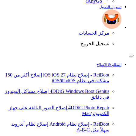
iAnyGo
تسجيل الدخول
مركز الحسابات
تسجيل الخروج
النظام & الإصلاح
ReiBoot - إصلاح نظام iOS
iOS 27
إصلاح أكثر من 150
مشكلة في نظام iOS/iPadOS
4DDiG Windows Boot Genius
إصلاح مشاكل الويندوز
في دقائق
4DDiG Photo Repair
إصلاح الصور التالفة على جهاز
الكمبيوتر/Mac
ReiBoot - إصلاح نظام Android
إصلاح نظام أندرويد
سهلاً مثل A-B-C