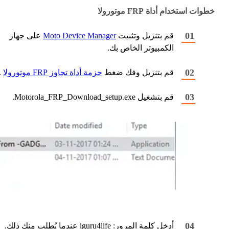
خطوات استخدام أداة FRP موتورولا
قم بتنزيل وتثبيت
Moto Device Manager
على جهاز
الكمبيوتر الخاص بك.
قم بتنزيل وفك ضغط
حزمة أداة تجاوز FRP موتورولا
.
قم بتشغيل Motorola_FRP_Download_setup.exe.
أدخل كلمة المرور: iguru4life عندما يُطلب منك ذلك.