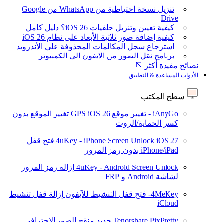
تنزيل نسخة احتياطية من WhatsApp من Google
Drive
كيفية تعيين وتنزيل خلفيات iOS 26؟ دليل كامل
كيفية إضافة صور ثلاثية الأبعاد على نظام iOS 26
استرجاع سجل المكالمات المحذوفة على الأندرويد
برنامج نقل الصور من الايفون الى الكمبيوتر
نصائح مفيدة أكثر
الأدوات المساعدة & التطبيق
سطح المكتب
iAnyGo - تغيير موقع GPS
iOS 26
تغيير الموقع بدون
كسر الحماية/الروت
iOS 27
4uKey - iPhone Screen Unlock
فتح قفل
iPhone/iPad بدون رمز المرور
4uKey - Android Screen Unlock
إزالة رمز المرور
لشاشة Android و FRP
4MeKey- فتح قفل التنشيط للآيفون
إزالة قفل تنشيط
iCloud
Tenorshare PixPretty
جديد
منقح الصور الاحترافي