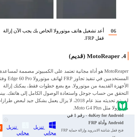
أعد تشغيل هاتف موتورولا الخاص بك يجب الآن إزالة
قفل FRP.
4. MotoReaper (قديم)
MotoReaper هو أداة مجانية تعتمد على الكمبيوتر مصممة لمساعدة
المستخدمين في تنفيذ تجاوز FRP لهاتف موتورولا
الأجهزة القديمة من موتورولا. مع بضع خطوات فقط، يمكنك إزالة
التحقق من حساب جوجل واستعادة الوصول الكامل إلى هاتفك. بينم
لم يتم تحديثه منذ عام 2018، لا يزال يعمل بشكل جيد لبعض طراز
موتورولا مثل Moto G4 Plus.
4uKey for Android - رقم 1 في
خطوات استخدام MotoReaper
Android وأداة FRP
تنزيل
تنزيل
فتح قفل شاشة الاندرويد وإزالة حماية FRP
مجاني
مجاني