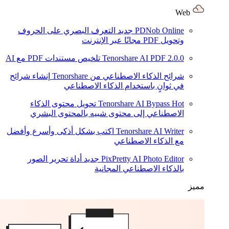
Web
PDNob Online
جديد
التعرف البصري على الحروف
وتحويل PDF مجانًا عبر الإنترنت
2.0.0
Tenorshare AI PDF
تلخيص مستندات PDF مع AI
شرائح الذكاء الاصطناعي من Tenorshare
إنشاء شرائح
في ثوانٍ باستخدام الذكاء الاصطناعي
Hot
Tenorshare AI Bypass
تحويل محتوى الذكاء
الاصطناعي إلى محتوى شبيه بالمحتوى البشري
Tenorshare AI Writer
اكتب بشكل أذكى وأسرع وأفضل
مع الذكاء الاصطناعي
PixPretty AI Photo Editor
جديد
أداة تحرير الصور
بالذكاء الاصطناعي المجانية
مميز