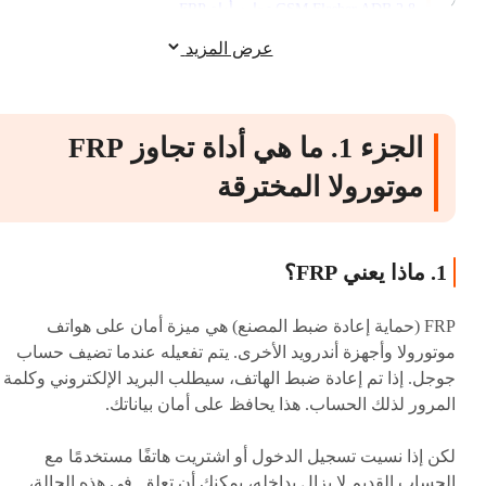
2.8 GSM Flasher ADB تجاوز أداة FRP
عرض المزيد
الجزء 3. الأسئلة الشائعة حول أداة تجاوز P
المخترقة
الجزء 1. ما هي أداة تجاوز FRP
موتورولا المخترقة
1. ماذا يعني FRP؟
FRP (حماية إعادة ضبط المصنع) هي ميزة أمان على هواتف
موتورولا وأجهزة أندرويد الأخرى. يتم تفعيله عندما تضيف حساب
جوجل. إذا تم إعادة ضبط الهاتف، سيطلب البريد الإلكتروني وكلمة
المرور لذلك الحساب. هذا يحافظ على أمان بياناتك.
لكن إذا نسيت تسجيل الدخول أو اشتريت هاتفًا مستخدمًا مع
الحساب القديم لا يزال بداخله، يمكنك أن تعلق. في هذه الحالة،