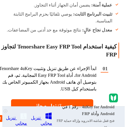
عملية آمنة:
يضمن أمان الجهاز أثناء التجاوز.
تثبيت البرنامج الثابت:
يوصي تلقائيًا بحزم البرامج الثابتة
المناسبة.
معدل نجاح عالٍ:
نتائج موثوقة مع حد أدنى من المضاعفات.
كيفية استخدام Tenorshare Easy FRP Tool لتجاوز
FRP
ابدأ الإجراء عن طريق تنزيل وتثبيت enorshare 4uKey
for Android، أداة Easy FRP Tool المجانية. ثم، قم
بتوصيل أي هاتف Android بجهاز الكمبيوتر الخاص بك
باستخدام كبل USB.
4uKey for Android - رقم 1 في
Android وأداة FRP
تنزيل
تنزيل
فتح قفل شاشة الاندرويد وإزالة حماية FRP
مجاني
مجاني