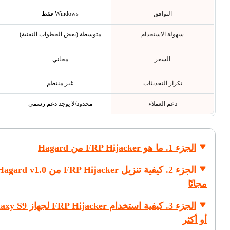
التوافق
Windows فقط
سهولة الاستخدام
متوسطة (بعض الخطوات التقنية)
السعر
مجاني
تكرار التحديثات
غير منتظم
دعم العملاء
محدود/لا يوجد دعم رسمي
الجزء 1. ما هو FRP Hijacker من Hagard
الجزء 2. كيفية تنزيل FRP Hijacker من ard v1.0
مجانًا
الجزء 3. كيفية استخدام RP Hijacker
أو أكثر