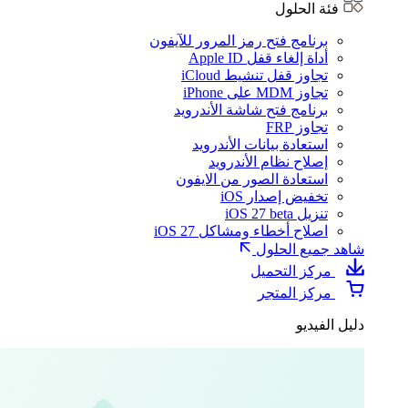
فئة الحلول
برنامج فتح رمز المرور للآيفون
أداة إلغاء قفل Apple ID
تجاوز قفل تنشيط iCloud
تجاوز MDM على iPhone
برنامج فتح شاشة الأندرويد
تجاوز FRP
استعادة بيانات الأندرويد
إصلاح نظام الأندرويد
استعادة الصور من الايفون
تخفيض إصدار iOS
تنزيل iOS 27 beta
اصلاح أخطاء ومشاكل iOS 27
شاهد جميع الحلول
مركز التحميل
مركز المتجر
دليل الفيديو