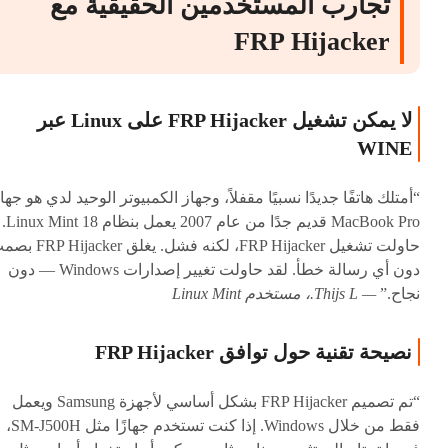
تجارب المستخدمين الحقيقية مع
FRP Hijacker
لا يمكن تشغيل FRP Hijacker على Linux عبر
WINE
“أمتلك هاتفًا جديدًا نسبيًا مقفلاً، وجهاز الكمبيوتر الوحيد لدي هو جها
MacBook Pro قديم جدًا من عام 2007 يعمل بنظام Linux Mint 18.
حاولت تشغيل FRP Hijacker، لكنه فشل. يغلق cker
دون أي رسالة خطأ. لقد حاولت تغيير إصدارات Windows — دون
نجاح.”
— Thijs L.، مستخدم Linux Mint
نصيحة تقنية حول توافق FRP Hijacker
“تم تصميم FRP Hijacker بشكل أساسي لأجهزة Samsung ويعمل
فقط من خلال Windows. إذا كنت تستخدم جهازًا مثل SM-J500H،