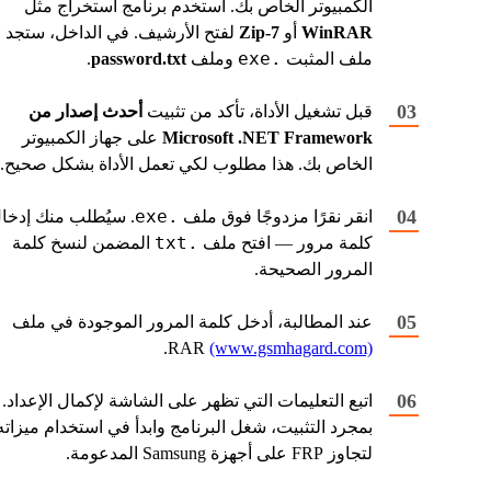
الكمبيوتر الخاص بك. استخدم برنامج استخراج مثل
WinRAR
أو
7-Zip
لفتح الأرشيف. في الداخل، ستجد
.exe
ملف المثبت
وملف
password.txt
.
قبل تشغيل الأداة، تأكد من تثبيت
أحدث إصدار من
Microsoft .NET Framework
على جهاز الكمبيوتر
الخاص بك. هذا مطلوب لكي تعمل الأداة بشكل صحيح.
.exe
انقر نقرًا مزدوجًا فوق ملف
. سيُطلب منك إدخا
.txt
كلمة مرور — افتح ملف
المضمن لنسخ كلمة
المرور الصحيحة.
عند المطالبة، أدخل كلمة المرور الموجودة في ملف
.
RAR
(www.gsmhagard.com)
اتبع التعليمات التي تظهر على الشاشة لإكمال الإعداد.
بمجرد التثبيت، شغل البرنامج وابدأ في استخدام ميزاته
لتجاوز FRP على أجهزة Samsung المدعومة.