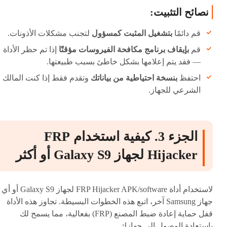
نصائح التثبيت:
قم دائمًا
بتشغيل المثبت كمسؤول
لتجنب مشكلات الأذونات.
قم
بإيقاف برنامج مكافحة الفيروسات مؤقتًا
إذا تم حظر الأداة
— فقد يتم إعلامها بشكل خاطئ بسبب طبيعتها.
احتفظ
بنسخة احتياطية من بياناتك
وتقدم فقط إذا كنت المالك
الشرعي للجهاز.
الجزء 3. كيفية استخدام FRP
Hijacker لجهاز Galaxy S9 أو أكثر
لاستخدام أداة FRP Hijacker APK/software لجهاز Galaxy S9 أو أي
جهاز Samsung آخر، اتبع هذه الخطوات البسيطة. تجاوز هذه الأداة
قفل حماية إعادة ضبط المصنع (FRP) بفعالية، مما يسمح لك
باستعادة الوصول إلى جهازك.