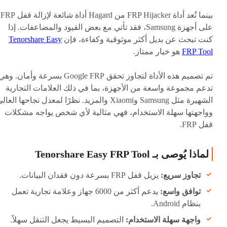
بينما تُعد أداة FRP Hijacker من Hagard أداة شائعة لإزالة قفل FRP
على أجهزة Samsung، فقد تأتي مع بعض القيود والمضاعفات. إذا
كنت تبحث عن بديل أكثر موثوقية وكفاءة، فإن
Tenorshare Easy
FRP Tool
هو خيار ممتاز.
تم تصميم هذه الأداة لتجاوز تحقق Google FRP بسرعة وأمان. وه
تدعم مجموعة واسعة من الأجهزة، بما في ذلك العلامات التجارية
الشهيرة مثل Samsung وXiaomi والمزيد. نظرًا لمعدل نجاحها العال
وواجهتها سهلة الاستخدام، فهي مثالية لأي شخص يواجه مشكلات
قفل FRP.
لماذا يُوصى بـ Tenorshare Easy FRP Tool
تجاوز سريع:
يزيل قفل FRP بسرعة دون فقدان البيانات.
توافق واسع:
يدعم أكثر من 6000 جهاز وعلامة تجارية تعمل
بنظام Android.
واجهة سهلة الاستخدام:
التصميم البسيط يجعل التنقل سهلاً.