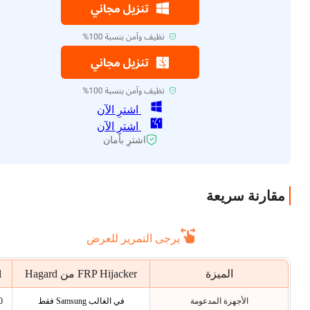
اشترِ الآن
اشترِ الآن
اشترِ بأمان
مقارنة سريعة
يرجى التمرير للعرض
l
الميزة
FRP Hijacker من Hagard
الأجهزة المدعومة
في الغالب Samsung فقط
6000+ 