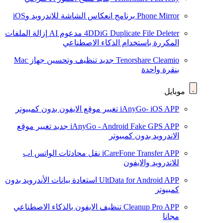
Phone Mirror
برنامج انعكاس الشاشة للاندرويد وiOS
4DDiG Duplicate File Deleter
مدعوم AI
إزالة الملفات
المكررة باستخدام الذكاء الاصطناعي
Tenorshare Cleamio
جديد
تنظيف وتحسين جهاز Mac
بنقرة واحدة
موبايل
iAnyGo- iOS APP
تغيير موقع الايفون بدون كمبيوتر
iAnyGo - Android Fake GPS APP
جديد
تغيير موقع
الاندرويد بدون كمبيوتر
iCareFone Transfer APP
نقل محادثات الواتس اب
للاندرويد والايفون
UltData for Android APP
استعادة بيانات الأندرويد بدون
كمبيوتر
Cleanup Pro APP
تنظيف الايفون بالذكاء الاصطناعي
مجانا