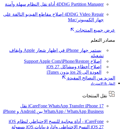
4DDiG Partition Manager
أداة نقل النظام سهلة وآمنة
4DDiG Video Repair
إصلاح مقاطع الفيديو التالفة على
جهاز الكمبيوتر/Mac
عرض جميع المنتجات
مصادر التعلم
يستمر جهاز iPhone في إظهار شعار Apple وإيقاف
تشغيله
إصلاح Support Apple Com/iPhone/Restore
إصلاح أخطاء ومشاكل iOS 27
العودة إلى ios 26 بدون iTunes
المزيد من النصائح المفيدة
النقل & الاسترداد
نقل المنتجات
iPhone 17
iCareFone WhatsApp Transfer
نقل
WhatsApp / WhatsApp Business بين Android و iPhone
iCareFone - أداة مجانية للنسخ الاحتياطي لنظام iOS
iOS 27
النسخ الاحتياطي وإدارة بيانات iOS بسهولة