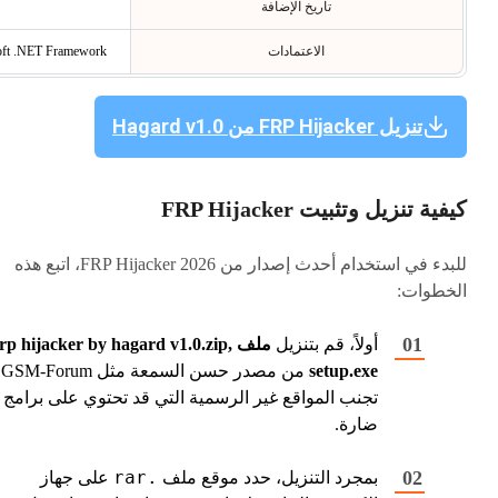
تاريخ الإضافة
الاعتمادات
Microsoft .NET Framework (الإصدار 
تنزيل FRP Hijacker من Hagard v1.0
كيفية تنزيل وتثبيت FRP Hijacker
للبدء في استخدام أحدث إصدار من FRP Hijacker 2026، اتبع هذه
الخطوات:
أولاً، قم بتنزيل
ملف frp hijacker by hagard v1.0.zip
setup.exe
من مصدر ح
تجنب المواقع غير الرسمية التي قد تحتوي على برامج
ضارة.
.rar
بمجرد التنزيل، حدد موقع ملف
على جهاز