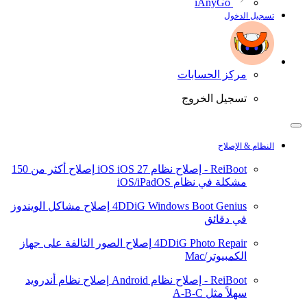
iAnyGo
تسجيل الدخول
مركز الحسابات
تسجيل الخروج
النظام & الإصلاح
ReiBoot - إصلاح نظام iOS
iOS 27
إصلاح أكثر من 150
مشكلة في نظام iOS/iPadOS
4DDiG Windows Boot Genius
إصلاح مشاكل الويندوز
في دقائق
4DDiG Photo Repair
إصلاح الصور التالفة على جهاز
الكمبيوتر/Mac
ReiBoot - إصلاح نظام Android
إصلاح نظام أندرويد
سهلاً مثل A-B-C