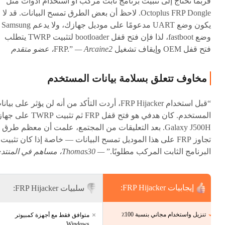
فربما تحتاج إلى تثبيت برنامج ثابت مركب أو استخدام أدوات مثل
Octoplus FRP Dongle. لاحظ أن بعض الطرق تمسح البيانات. قد لا
يكون وضع UART مدعومًا على موديل جهازك، ولا يدعم Samsung
وضع fastboot، لذا فإن فتح قفل bootloader لتثبيت TWRP يتطلب
فتح قفل OEM وإيقاف تشغيل FRP.”
— Arcaine2، عضو متقدم
مخاوف تتعلق بسلامة بيانات المستخدم
“قبل استخدام FRP Hijacker، أردت التأكد من أنه لن يؤثر على بيا
المستخدم. كان هدفي هو فتح قفل FRP ثم تثبيت TWRP على ج
Galaxy J500H. بعد التعليقات من المجتمع، علمت أن معظم طرق
تجاوز FRP على هذا الموديل تمسح البيانات — خاصة إذا كان تثبيت
البرنامج الثابت المركب مطلوبًا.”
— Thomas30، مساهم في المنتدى
إيجابيات FRP Hijacker:
سلبيات FRP Hijacker:
تنزيل واستخدام مجاني بنسبة 100٪
متوافق فقط مع أجهزة كمبيوتر
Windows