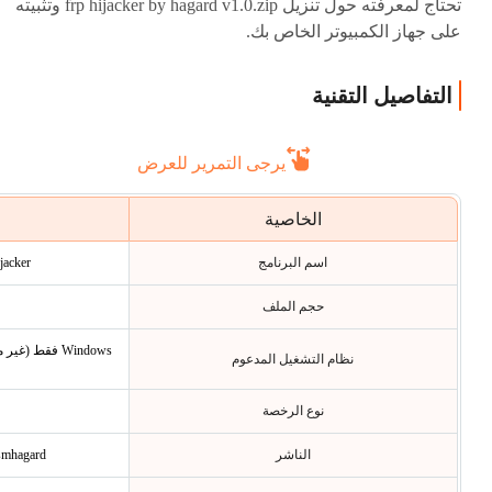
تحتاج لمعرفته حول تنزيل frp hijacker by hagard v1.0.zip وتثبيته
على جهاز الكمبيوتر الخاص بك.
التفاصيل التقنية
يرجى التمرير للعرض
الخاصية
اسم البرنامج
P Hijacker
حجم الملف
نظام التشغيل المدعوم
نوع الرخصة
الناشر
Gsmhagard (عبر Forum