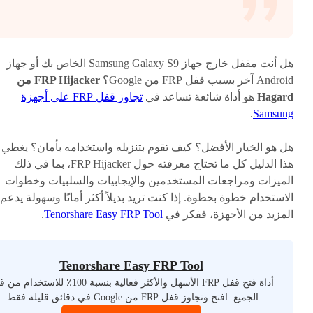
هل أنت مقفل خارج جهاز Samsung Galaxy S9 الخاص بك أو جهاز
Android آخر بسبب قفل FRP من Google؟
FRP Hijacker من
Hagard
هو أداة شائعة تساعد في
تجاوز قفل FRP على أجهزة
.
Samsung
هل هو الخيار الأفضل؟ كيف تقوم بتنزيله واستخدامه بأمان؟ يغطي
هذا الدليل كل ما تحتاج معرفته حول FRP Hijacker، بما في ذلك
الميزات ومراجعات المستخدمين والإيجابيات والسلبيات وخطوات
الاستخدام خطوة بخطوة. إذا كنت تريد بديلاً أكثر أمانًا وسهولة يدعم
المزيد من الأجهزة، ففكر في
Tenorshare Easy FRP Tool
.
Tenorshare Easy FRP Tool
أداة فتح قفل FRP الأسهل والأكثر فعالية بنسبة 100٪ للاستخدا
الجميع. افتح وتجاوز قفل FRP من Google في دقائق قليلة فقط.