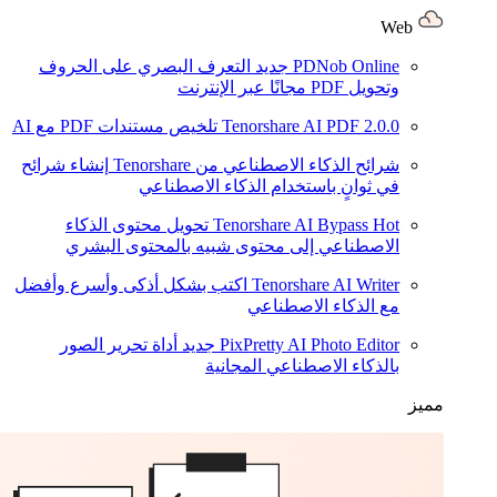
Web
PDNob Online
جديد
التعرف البصري على الحروف
وتحويل PDF مجانًا عبر الإنترنت
2.0.0
Tenorshare AI PDF
تلخيص مستندات PDF مع AI
شرائح الذكاء الاصطناعي من Tenorshare
إنشاء شرائح
في ثوانٍ باستخدام الذكاء الاصطناعي
Hot
Tenorshare AI Bypass
تحويل محتوى الذكاء
الاصطناعي إلى محتوى شبيه بالمحتوى البشري
Tenorshare AI Writer
اكتب بشكل أذكى وأسرع وأفضل
مع الذكاء الاصطناعي
PixPretty AI Photo Editor
جديد
أداة تحرير الصور
بالذكاء الاصطناعي المجانية
مميز