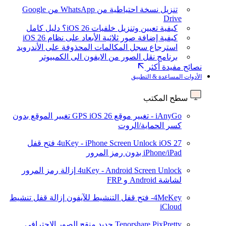
تنزيل نسخة احتياطية من WhatsApp من Google
Drive
كيفية تعيين وتنزيل خلفيات iOS 26؟ دليل كامل
كيفية إضافة صور ثلاثية الأبعاد على نظام iOS 26
استرجاع سجل المكالمات المحذوفة على الأندرويد
برنامج نقل الصور من الايفون الى الكمبيوتر
نصائح مفيدة أكثر
الأدوات المساعدة & التطبيق
سطح المكتب
iAnyGo - تغيير موقع GPS
iOS 26
تغيير الموقع بدون
كسر الحماية/الروت
iOS 27
4uKey - iPhone Screen Unlock
فتح قفل
iPhone/iPad بدون رمز المرور
4uKey - Android Screen Unlock
إزالة رمز المرور
لشاشة Android و FRP
4MeKey- فتح قفل التنشيط للآيفون
إزالة قفل تنشيط
iCloud
Tenorshare PixPretty
جديد
منقح الصور الاحترافي