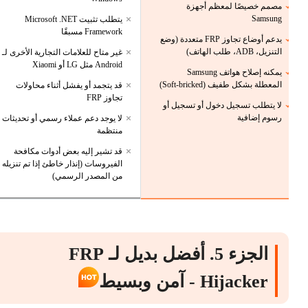
مصمم خصيصًا لمعظم أجهزة
Samsung
يتطلب تثبيت Microsoft .NET
Framework مسبقًا
يدعم أوضاع تجاوز FRP متعددة (وضع
التنزيل، ADB، طلب الهاتف)
غير متاح للعلامات التجارية الأخرى لـ
Android مثل LG أو Xiaomi
يمكنه إصلاح هواتف Samsung
المعطلة بشكل طفيف (Soft-bricked)
قد يتجمد أو يفشل أثناء محاولات
تجاوز FRP
لا يتطلب تسجيل دخول أو تسجيل أو
رسوم إضافية
لا يوجد دعم عملاء رسمي أو تحديثات
منتظمة
قد تشير إليه بعض أدوات مكافحة
الفيروسات (إنذار خاطئ إذا تم تنزيله
من المصدر الرسمي)
الجزء 5. أفضل بديل لـ FRP
Hijacker - آمن وبسيط