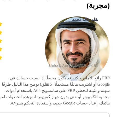
(مجربة)
بقلم خالد محمد
Unlock Android
2026-08-05 /
FRP رائع للأمان ولكنه قد يكون محبطًا إذا نسيت حسابك في
Google أو اشتريت هاتفًا مستعملًا. لا تقلق! يوضح هذا الدليل طرقًا
سهلة ومثبتة لتخطي FRP على سامسونج A05 باستخدام أدوات
مجانية للكمبيوتر أو حتى بدون جهاز كمبيوتر. اتبع هذه الخطوات لفت
هاتفك، إعداد حساب Google جديد، واستعادة التحكم بسرعة.