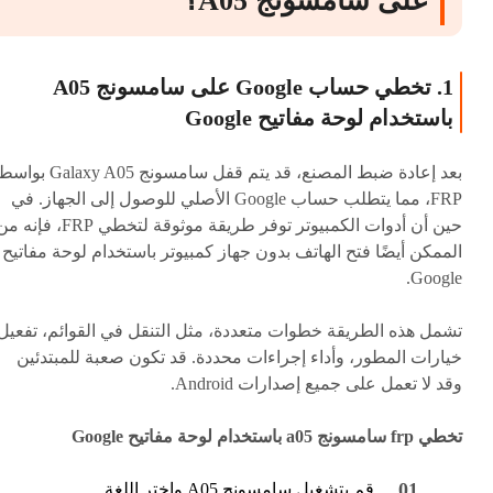
على سامسونج A05؟
1. تخطي حساب Google على سامسونج A05
باستخدام لوحة مفاتيح Google
بعد إعادة ضبط المصنع، قد يتم قفل سامسونج axy A05
FRP، مما يتطلب حساب Google الأصلي للوصول إلى الجهاز. في
حين أن أدوات الكمبيوتر توفر طريقة موثوقة لتخطي FRP، فإنه
الممكن أيضًا فتح الهاتف بدون جهاز كمبيوتر باستخدام لوحة مفاتيح
Google.
تشمل هذه الطريقة خطوات متعددة، مثل التنقل في القوائم، تفعيل
خيارات المطور، وأداء إجراءات محددة. قد تكون صعبة للمبتدئين
وقد لا تعمل على جميع إصدارات Android.
تخطي frp سامسونج a05 باستخدام لوحة مفاتيح Google
قم بتشغيل سامسونج A05 واختر اللغة.