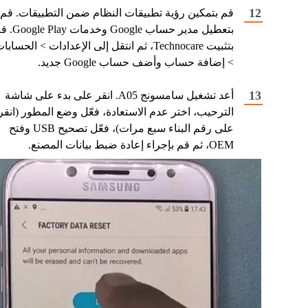
قم بتمكين رؤية تطبيقات النظام ضمن التطبيقات. قم
بتعطيل مدير حساب Google وخدمات 
بتثبيت Technocare، ثم انتقل إلى الإعدادات > الحسابا
> إضافة حساب وأضف حساب Google جديد.
أعد تشغيل سامسونج A05. انقر على بدء على شاشة
الترحيب، اختر عدم الاستعادة، فعّل وضع المطور (انقر
على رقم البناء سبع مرات)، فعّل تصحيح USB وفتح
OEM، ثم قم بإجراء إعادة ضبط بيانات المصنع.