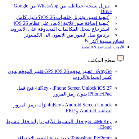
تنزيل نسخة احتياطية من WhatsApp من Google
Drive
كيفية تعيين وتنزيل خلفيات iOS 26؟ دليل كامل
كيفية إضافة صور ثلاثية الأبعاد على نظام iOS 26
استرجاع سجل المكالمات المحذوفة على الأندرويد
برنامج نقل الصور من الايفون الى الكمبيوتر
نصائح مفيدة أكثر
الأدوات المساعدة & التطبيق
سطح المكتب
iAnyGo - تغيير موقع GPS
iOS 26
تغيير الموقع بدون
كسر الحماية/الروت
iOS 27
4uKey - iPhone Screen Unlock
فتح قفل
iPhone/iPad بدون رمز المرور
4uKey - Android Screen Unlock
إزالة رمز المرور
لشاشة Android و FRP
4MeKey- فتح قفل التنشيط للآيفون
إزالة قفل تنشيط
iCloud
Tenorshare PixPretty
جديد
منقح الصور الاحترافي