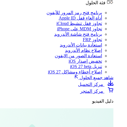
فئة الحلول
برنامج فتح رمز المرور للآيفون
أداة إلغاء قفل Apple ID
تجاوز قفل تنشيط iCloud
تجاوز MDM على iPhone
برنامج فتح شاشة الأندرويد
تجاوز FRP
استعادة بيانات الأندرويد
إصلاح نظام الأندرويد
استعادة الصور من الايفون
تخفيض إصدار iOS
تنزيل iOS 27 beta
اصلاح أخطاء ومشاكل iOS 27
شاهد جميع الحلول
مركز التحميل
مركز المتجر
دليل الفيديو