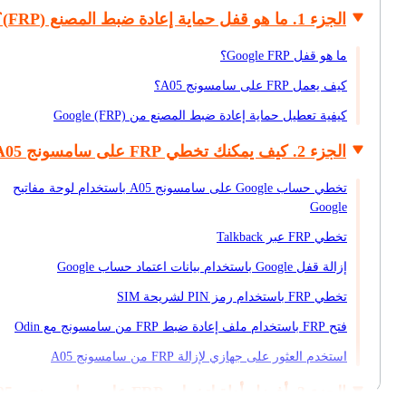
الجزء 1. ما هو قفل حماية إعادة ضبط المصنع (FRP)؟
ما هو قفل Google FRP؟
كيف يعمل FRP على سامسونج A05؟
كيفية تعطيل حماية إعادة ضبط المصنع من Google (FRP)
الجزء 2. كيف يمكنك تخطي FRP على سامسونج A05؟
تخطي حساب Google على سامسونج A05 باستخدام لوحة مفاتيح
Google
تخطي FRP عبر Talkback
إزالة قفل Google باستخدام بيانات اعتماد حساب Google
تخطي FRP باستخدام رمز PIN لشريحة SIM
فتح FRP باستخدام ملف إعادة ضبط FRP من سامسونج مع Odin
استخدم العثور على جهازي لإزالة FRP من سامسونج A05
الجزء 3. أفضل أداة لتخطي FRP