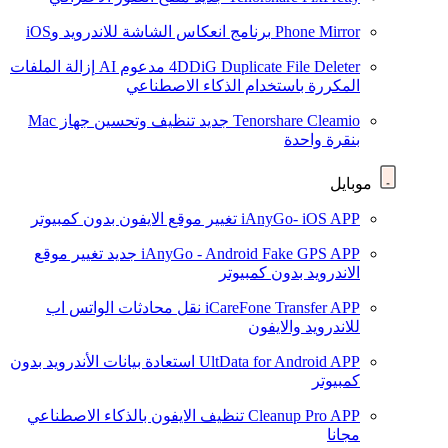
Phone Mirror
برنامج انعكاس الشاشة للاندرويد وiOS
4DDiG Duplicate File Deleter
مدعوم AI
إزالة الملفات
المكررة باستخدام الذكاء الاصطناعي
Tenorshare Cleamio
جديد
تنظيف وتحسين جهاز Mac
بنقرة واحدة
موبايل
iAnyGo- iOS APP
تغيير موقع الايفون بدون كمبيوتر
iAnyGo - Android Fake GPS APP
جديد
تغيير موقع
الاندرويد بدون كمبيوتر
iCareFone Transfer APP
نقل محادثات الواتس اب
للاندرويد والايفون
UltData for Android APP
استعادة بيانات الأندرويد بدون
كمبيوتر
Cleanup Pro APP
تنظيف الايفون بالذكاء الاصطناعي
مجانا