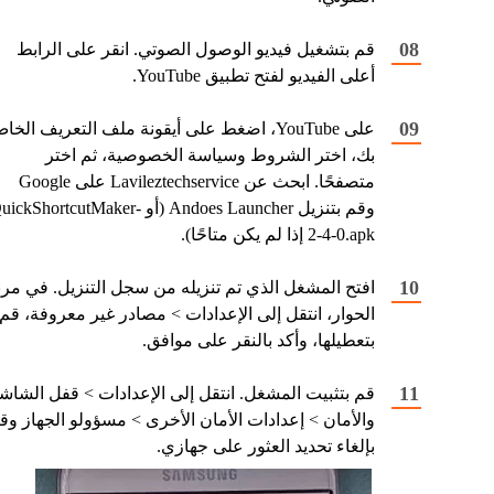
قم بتشغيل فيديو الوصول الصوتي. انقر على الرابط
أعلى الفيديو لفتح تطبيق YouTube.
على YouTube، اضغط على أيقونة ملف التعريف الخا
بك، اختر الشروط وسياسة الخصوصية، ثم اختر
متصفحًا. ابحث عن Lavileztechservice على Google
وقم بتنزيل Andoes Launcher (أو ickShortcutMaker
2-4-0.apk إذا لم يكن متاحًا).
افتح المشغل الذي تم تنزيله من سجل التنزيل. في مرب
الحوار، انتقل إلى الإعدادات > مصادر غير معروفة، قم
بتعطيلها، وأكد بالنقر على موافق.
قم بتثبيت المشغل. انتقل إلى الإعدادات > قفل الشاش
والأمان > إعدادات الأمان الأخرى > مسؤولو الجهاز وق
بإلغاء تحديد العثور على جهازي.