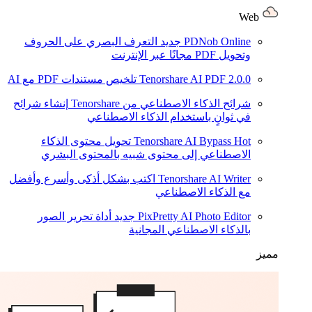
Web
PDNob Online
جديد
التعرف البصري على الحروف
وتحويل PDF مجانًا عبر الإنترنت
2.0.0
Tenorshare AI PDF
تلخيص مستندات PDF مع AI
شرائح الذكاء الاصطناعي من Tenorshare
إنشاء شرائح
في ثوانٍ باستخدام الذكاء الاصطناعي
Hot
Tenorshare AI Bypass
تحويل محتوى الذكاء
الاصطناعي إلى محتوى شبيه بالمحتوى البشري
Tenorshare AI Writer
اكتب بشكل أذكى وأسرع وأفضل
مع الذكاء الاصطناعي
PixPretty AI Photo Editor
جديد
أداة تحرير الصور
بالذكاء الاصطناعي المجانية
مميز