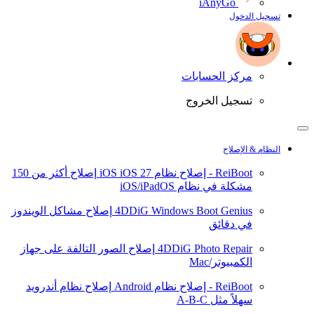
iAnyGo
تسجيل الدخول
مركز الحسابات
تسجيل الخروج
النظام & الإصلاح
ReiBoot - إصلاح نظام iOS
iOS 27
إصلاح أكثر من 150
مشكلة في نظام iOS/iPadOS
4DDiG Windows Boot Genius
إصلاح مشاكل الويندوز
في دقائق
4DDiG Photo Repair
إصلاح الصور التالفة على جهاز
الكمبيوتر/Mac
ReiBoot - إصلاح نظام Android
إصلاح نظام أندرويد
سهلاً مثل A-B-C