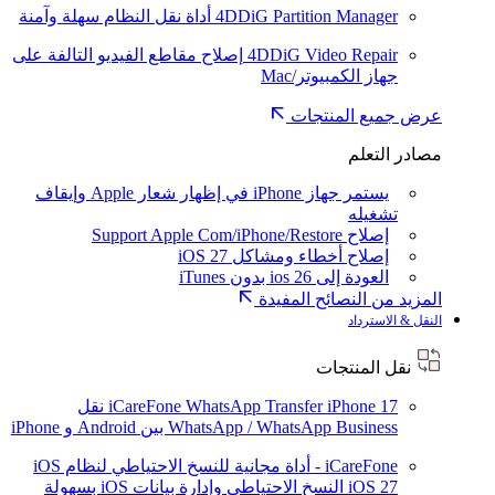
4DDiG Partition Manager
أداة نقل النظام سهلة وآمنة
4DDiG Video Repair
إصلاح مقاطع الفيديو التالفة على
جهاز الكمبيوتر/Mac
عرض جميع المنتجات
مصادر التعلم
يستمر جهاز iPhone في إظهار شعار Apple وإيقاف
تشغيله
إصلاح Support Apple Com/iPhone/Restore
إصلاح أخطاء ومشاكل iOS 27
العودة إلى ios 26 بدون iTunes
المزيد من النصائح المفيدة
النقل & الاسترداد
نقل المنتجات
iPhone 17
iCareFone WhatsApp Transfer
نقل
WhatsApp / WhatsApp Business بين Android و iPhone
iCareFone - أداة مجانية للنسخ الاحتياطي لنظام iOS
iOS 27
النسخ الاحتياطي وإدارة بيانات iOS بسهولة