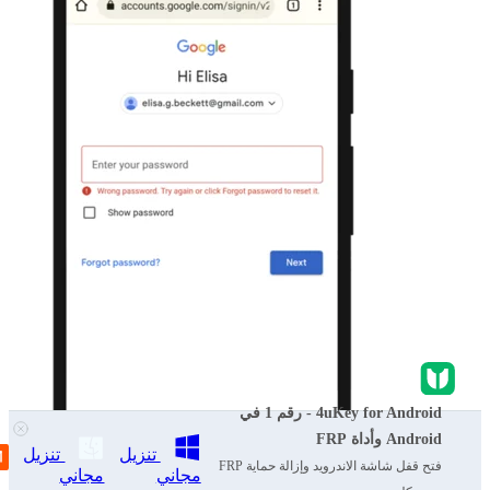
4uKey for Android - رقم 1 في
Android وأداة FRP
تنزيل
تنزيل
فتح قفل شاشة الاندرويد وإزالة حماية FRP
مجاني
مجاني