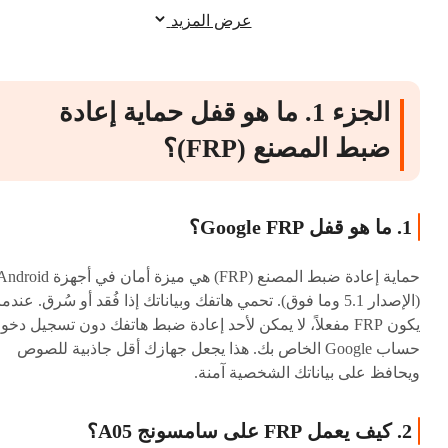
-4uKey لنظام Android
عرض المزيد
الجزء 4. الأسئلة الشائعة حول تخطي FRP على
سامسونج
الجزء 1. ما هو قفل حماية إعادة
ضبط المصنع (FRP)؟
1. ما هو قفل Google FRP؟
حماية إعادة ضبط المصنع (FRP) هي ميزة أمان في أجهزة oid
(الإصدار 5.1 وما فوق). تحمي هاتفك وبياناتك إذا فُقد أو سُرق. عندما
يكون FRP مفعلاً، لا يمكن لأحد إعادة ضبط هاتفك دون تسجيل دخو
حساب Google الخاص بك. هذا يجعل جهازك أقل جاذبية للصوص
ويحافظ على بياناتك الشخصية آمنة.
2. كيف يعمل FRP على سامسونج A05؟