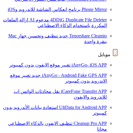
Phone Mirror
برنامج انعكاس الشاشة للاندرويد وiOS
4DDiG Duplicate File Deleter
مدعوم AI
إزالة الملفات
المكررة باستخدام الذكاء الاصطناعي
Tenorshare Cleamio
جديد
تنظيف وتحسين جهاز Mac
بنقرة واحدة
موبايل
iAnyGo- iOS APP
تغيير موقع الايفون بدون كمبيوتر
iAnyGo - Android Fake GPS APP
جديد
تغيير موقع
الاندرويد بدون كمبيوتر
iCareFone Transfer APP
نقل محادثات الواتس اب
للاندرويد والايفون
UltData for Android APP
استعادة بيانات الأندرويد بدون
كمبيوتر
Cleanup Pro APP
تنظيف الايفون بالذكاء الاصطناعي
مجانا