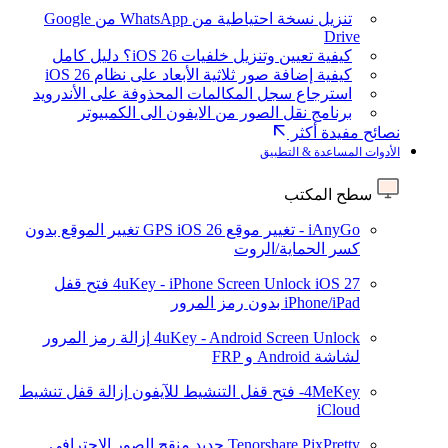
تنزيل نسخة احتياطية من WhatsApp من Google
Drive
كيفية تعيين وتنزيل خلفيات iOS 26؟ دليل كامل
كيفية إضافة صور ثلاثية الأبعاد على نظام iOS 26
استرجاع سجل المكالمات المحذوفة على الأندرويد
برنامج نقل الصور من الايفون الى الكمبيوتر
نصائح مفيدة أكثر
الأدوات المساعدة & التطبيق
سطح المكتب
iAnyGo - تغيير موقع GPS
iOS 26
تغيير الموقع بدون
كسر الحماية/الروت
iOS 27
4uKey - iPhone Screen Unlock
فتح قفل
iPhone/iPad بدون رمز المرور
4uKey - Android Screen Unlock
إزالة رمز المرور
لشاشة Android و FRP
4MeKey- فتح قفل التنشيط للآيفون
إزالة قفل تنشيط
iCloud
Tenorshare PixPretty
جديد
منقح الصور الاحترافي