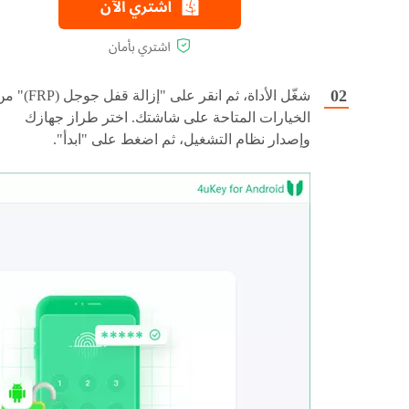
شغّل الأداة، ثم انقر على "إزالة قفل جوجل (
الخيارات المتاحة على شاشتك. اختر طراز جهازك
وإصدار نظام التشغيل، ثم اضغط على "ابدأ".