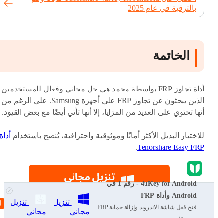
بالترقية في عام 2025
الخاتمة
أداة تجاوز FRP بواسطة محمد هي حل مجاني وفعال للمستخدمين
الذين يبحثون عن تجاوز FRP على أجهزة Samsung. على الرغم من
أنها تحتوي على العديد من المزايا، إلا أنها تأتي أيضًا مع بعض القيود.
للاختيار البديل الأكثر أمانًا وموثوقية واحترافية، يُنصح باستخدام
أداة
.
Tenorshare Easy FRP
4uKey for Android - رقم 1 في
Android وأداة FRP
تنزيل
تنزيل
فتح قفل شاشة الاندرويد وإزالة حماية FRP
مجاني
مجاني