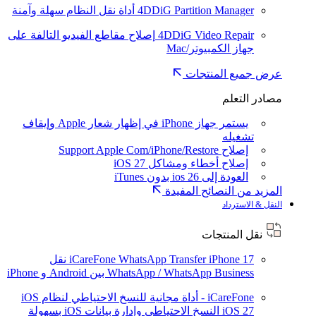
4DDiG Partition Manager
أداة نقل النظام سهلة وآمنة
4DDiG Video Repair
إصلاح مقاطع الفيديو التالفة على
جهاز الكمبيوتر/Mac
عرض جميع المنتجات
مصادر التعلم
يستمر جهاز iPhone في إظهار شعار Apple وإيقاف
تشغيله
إصلاح Support Apple Com/iPhone/Restore
إصلاح أخطاء ومشاكل iOS 27
العودة إلى ios 26 بدون iTunes
المزيد من النصائح المفيدة
النقل & الاسترداد
نقل المنتجات
iPhone 17
iCareFone WhatsApp Transfer
نقل
WhatsApp / WhatsApp Business بين Android و iPhone
iCareFone - أداة مجانية للنسخ الاحتياطي لنظام iOS
iOS 27
النسخ الاحتياطي وإدارة بيانات iOS بسهولة