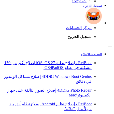
iAnyGo
تسجيل الدخول
مركز الحسابات
تسجيل الخروج
النظام & الإصلاح
ReiBoot - إصلاح نظام iOS
iOS 27
إصلاح أكثر من 150
مشكلة في نظام iOS/iPadOS
4DDiG Windows Boot Genius
إصلاح مشاكل الويندوز
في دقائق
4DDiG Photo Repair
إصلاح الصور التالفة على جهاز
الكمبيوتر/Mac
ReiBoot - إصلاح نظام Android
إصلاح نظام أندرويد
سهلاً مثل A-B-C