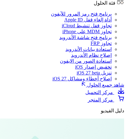
فئة الحلول
برنامج فتح رمز المرور للآيفون
أداة إلغاء قفل Apple ID
تجاوز قفل تنشيط iCloud
تجاوز MDM على iPhone
برنامج فتح شاشة الأندرويد
تجاوز FRP
استعادة بيانات الأندرويد
إصلاح نظام الأندرويد
استعادة الصور من الايفون
تخفيض إصدار iOS
تنزيل iOS 27 beta
اصلاح أخطاء ومشاكل iOS 27
شاهد جميع الحلول
مركز التحميل
مركز المتجر
دليل الفيديو