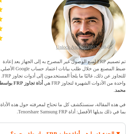
Unlock Android
2026-08-05 /
تم تصميم FRP لمنع الوصول غير المصرح به إلى الجهاز بعد إعادة
ضبط المصنع من خلال طلب بيانات اعتماد حساب Google الأصلي
للتجاوز عن ذلك، غالبًا ما يلجأ المستخدمون إلى أدوات تجاوز FRP.
واحدة من الأدوات الشهيرة لتجاوز FRP هي
أداة تجاوز FRP بوا
محمد
.
في هذه المقالة، سنستكشف كل ما تحتاج لمعرفته حول هذه الأداة،
بما في ذلك بديلها الأفضل: أداة Tenorshare Samsung FRP.