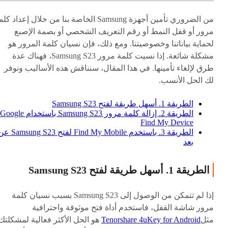
من الضروري تأمين أجهزة Samsung الخاصة بنا من خلال إعداد ك
مرور أو قفل النمط أو رقم التعريف الشخصي أو بصمة الإصبع
لحماية بياناتنا وخصوصيتنا. ومع ذلك، فإن نسيان كلمة المرور هو
مشكلة شائعة. إذا نسيت كلمة مرور Samsung S23، فهناك عدة
طرق لإلغاء تأمينها. في هذا المقال، سنناقش هذه الأساليب ونوفر
لك الحل الأنسب.
الطريقة 1. أسهل طريقة لفتح Samsung S23
الطريقة 2. إزالة كلمة مرور Samsung S23 باستخدام Google
Find My Device
الطريقة 3. باستخدم Find My Mobile لفتح ng S23
بعد
الطريقة 1. أسهل طريقة لفتح Samsung S23
إذا لم تتمكن من الوصول إلى Samsung S23 بسبب نسيان كلمة
مرور شاشة القفل، فاستخدم أداة فتح موثوقة واحترافية
مثل
Tenorshare 4uKey for Android
هو الحل الأكثر فعالية لمشكلتك