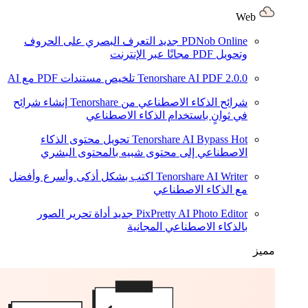
Web
PDNob Online
جديد
التعرف البصري على الحروف
وتحويل PDF مجانًا عبر الإنترنت
2.0.0
Tenorshare AI PDF
تلخيص مستندات PDF مع AI
شرائح الذكاء الاصطناعي من Tenorshare
إنشاء شرائح
في ثوانٍ باستخدام الذكاء الاصطناعي
Hot
Tenorshare AI Bypass
تحويل محتوى الذكاء
الاصطناعي إلى محتوى شبيه بالمحتوى البشري
Tenorshare AI Writer
اكتب بشكل أذكى وأسرع وأفضل
مع الذكاء الاصطناعي
PixPretty AI Photo Editor
جديد
أداة تحرير الصور
بالذكاء الاصطناعي المجانية
مميز