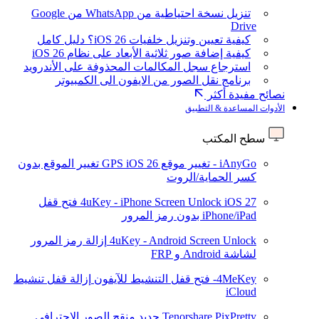
تنزيل نسخة احتياطية من WhatsApp من Google
Drive
كيفية تعيين وتنزيل خلفيات iOS 26؟ دليل كامل
كيفية إضافة صور ثلاثية الأبعاد على نظام iOS 26
استرجاع سجل المكالمات المحذوفة على الأندرويد
برنامج نقل الصور من الايفون الى الكمبيوتر
نصائح مفيدة أكثر
الأدوات المساعدة & التطبيق
سطح المكتب
iAnyGo - تغيير موقع GPS
iOS 26
تغيير الموقع بدون
كسر الحماية/الروت
iOS 27
4uKey - iPhone Screen Unlock
فتح قفل
iPhone/iPad بدون رمز المرور
4uKey - Android Screen Unlock
إزالة رمز المرور
لشاشة Android و FRP
4MeKey- فتح قفل التنشيط للآيفون
إزالة قفل تنشيط
iCloud
Tenorshare PixPretty
جديد
منقح الصور الاحترافي