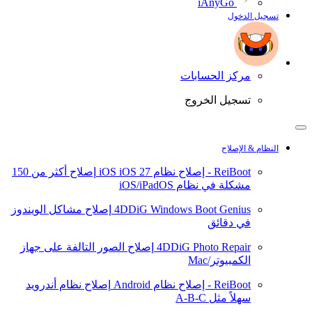
iAnyGo
تسجيل الدخول
مركز الحسابات
تسجيل الخروج
النظام & الإصلاح
ReiBoot - إصلاح نظام iOS
iOS 27
إصلاح أكثر من 150
مشكلة في نظام iOS/iPadOS
4DDiG Windows Boot Genius
إصلاح مشاكل الويندوز
في دقائق
4DDiG Photo Repair
إصلاح الصور التالفة على جهاز
الكمبيوتر/Mac
ReiBoot - إصلاح نظام Android
إصلاح نظام أندرويد
سهلاً مثل A-B-C