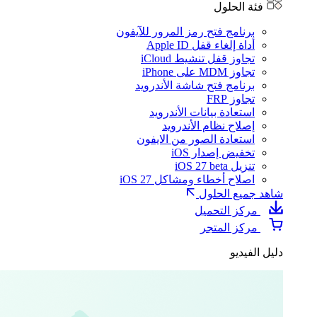
فئة الحلول
برنامج فتح رمز المرور للآيفون
أداة إلغاء قفل Apple ID
تجاوز قفل تنشيط iCloud
تجاوز MDM على iPhone
برنامج فتح شاشة الأندرويد
تجاوز FRP
استعادة بيانات الأندرويد
إصلاح نظام الأندرويد
استعادة الصور من الايفون
تخفيض إصدار iOS
تنزيل iOS 27 beta
اصلاح أخطاء ومشاكل iOS 27
شاهد جميع الحلول
مركز التحميل
مركز المتجر
دليل الفيديو