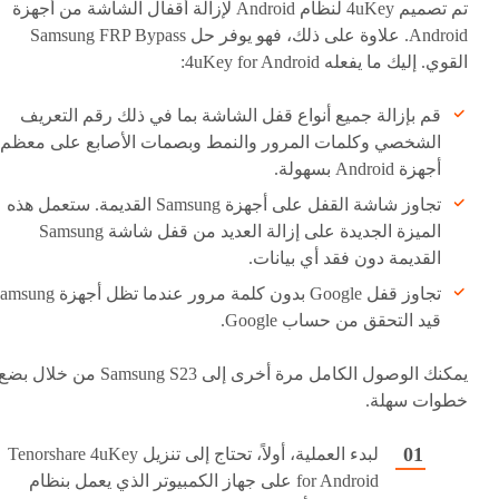
تم تصميم 4uKey لنظام Android لإزالة أقفال الشاشة من أجهزة
Android. علاوة على ذلك، فهو يوفر حل Samsung FRP Bypass
القوي. إليك ما يفعله 4uKey for Android:
قم بإزالة جميع أنواع قفل الشاشة بما في ذلك رقم التعريف
الشخصي وكلمات المرور والنمط وبصمات الأصابع على معظم
أجهزة Android بسهولة.
تجاوز شاشة القفل على أجهزة Samsung القديمة. ستعمل هذه
الميزة الجديدة على إزالة العديد من قفل شاشة Samsung
القديمة دون فقد أي بيانات.
تجاوز قفل Google بدون كلمة مرور عندما تظل أجهزة
قيد التحقق من حساب Google.
يمكنك الوصول الكامل مرة أخرى إلى Samsung S23 من خلال بض
خطوات سهلة.
لبدء العملية، أولاً، تحتاج إلى تنزيل Tenorshare 4uKey
for Android على جهاز الكمبيوتر الذي يعمل بنظام