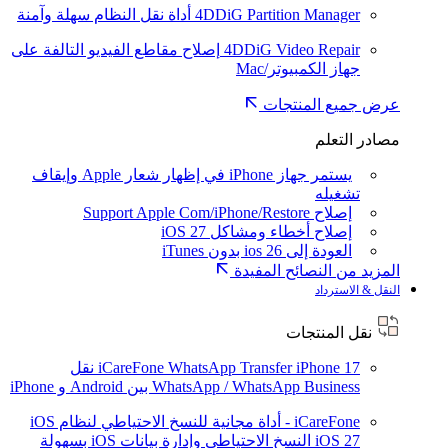
4DDiG Partition Manager
أداة نقل النظام سهلة وآمنة
4DDiG Video Repair
إصلاح مقاطع الفيديو التالفة على
جهاز الكمبيوتر/Mac
عرض جميع المنتجات
مصادر التعلم
يستمر جهاز iPhone في إظهار شعار Apple وإيقاف
تشغيله
إصلاح Support Apple Com/iPhone/Restore
إصلاح أخطاء ومشاكل iOS 27
العودة إلى ios 26 بدون iTunes
المزيد من النصائح المفيدة
النقل & الاسترداد
نقل المنتجات
iPhone 17
iCareFone WhatsApp Transfer
نقل
WhatsApp / WhatsApp Business بين Android و iPhone
iCareFone - أداة مجانية للنسخ الاحتياطي لنظام iOS
iOS 27
النسخ الاحتياطي وإدارة بيانات iOS بسهولة