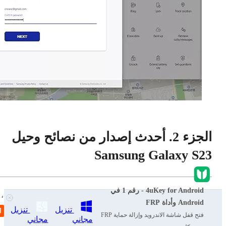
الجزء 2. أحدث إصدار من نصائح وحيل
Samsung Galaxy S23
4uKey for Android - رقم 1 في
تتميز أحدث سلسلة S-series من Samsung ، Samsung Galaxy S23،
Android وأداة FRP
بالأجهزة التي تمت ترقيتها وأحدث تحسينات برنامج OneUI. على
تنزيل
تنزيل
فتح قفل شاشة الاندرويد وإزالة حماية FRP
مجاني
مجاني
الرغم من أن OneUI بديهي بالفعل، إلا أنه يحتوي على العديد من