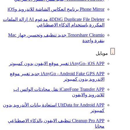
Phone Mirror
برنامج انعكاس الشاشة للاندرويد وiOS
4DDiG Duplicate File Deleter
مدعوم AI
إزالة الملفات
المكررة باستخدام الذكاء الاصطناعي
Tenorshare Cleamio
جديد
تنظيف وتحسين جهاز Mac
بنقرة واحدة
موبايل
iAnyGo- iOS APP
تغيير موقع الايفون بدون كمبيوتر
iAnyGo - Android Fake GPS APP
جديد
تغيير موقع
الاندرويد بدون كمبيوتر
iCareFone Transfer APP
نقل محادثات الواتس اب
للاندرويد والايفون
UltData for Android APP
استعادة بيانات الأندرويد بدون
كمبيوتر
Cleanup Pro APP
تنظيف الايفون بالذكاء الاصطناعي
مجانا