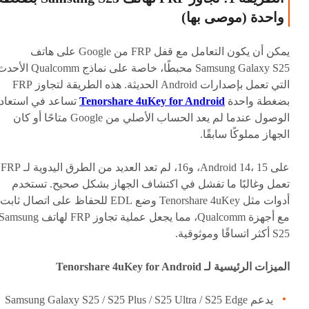
واحدة (موصى بها)
يمكن أن يكون التعامل مع قفل FRP من Google على هاتف
Samsung Galaxy S25 محبطًا، خاصة على نماذج Qualcomm ا
التي تعمل بإصدارات Android الحديثة. هذه الطريقة لتجاوز FRP
بضغطة واحدة
Tenorshare 4uKey for Android
تساعد في استعاد
الوصول عندما لم يعد الحساب الأصلي من Google متاحًا أو كان
الجهاز مملوكًا سابقًا.
على Android 14، 15، و16، لم تعد العديد من الطرق اليدوية لـ FRP
تعمل وغالبًا ما تفشل في اكتشاف الجهاز بشكل صحيح. تستخدم
أدوات مثل Tenorshare 4uKey وضع EDL للحفاظ على اتصال ثابت
مع أجهزة Qualcomm، مما يجعل عملية تجاوز FRP لهاتف amsung
S25 أكثر اتساقًا وموثوقية.
الميزات الرئيسية لـ Tenorshare 4uKey for Android
يدعم Samsung Galaxy S25 / S25 Plus / S25 Ultra / S25 Edge