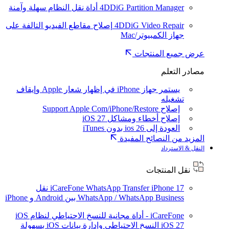
4DDiG Partition Manager
أداة نقل النظام سهلة وآمنة
4DDiG Video Repair
إصلاح مقاطع الفيديو التالفة على
جهاز الكمبيوتر/Mac
عرض جميع المنتجات
مصادر التعلم
يستمر جهاز iPhone في إظهار شعار Apple وإيقاف
تشغيله
إصلاح Support Apple Com/iPhone/Restore
إصلاح أخطاء ومشاكل iOS 27
العودة إلى ios 26 بدون iTunes
المزيد من النصائح المفيدة
النقل & الاسترداد
نقل المنتجات
iPhone 17
iCareFone WhatsApp Transfer
نقل
WhatsApp / WhatsApp Business بين Android و iPhone
iCareFone - أداة مجانية للنسخ الاحتياطي لنظام iOS
iOS 27
النسخ الاحتياطي وإدارة بيانات iOS بسهولة