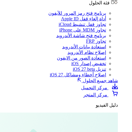
فئة الحلول
برنامج فتح رمز المرور للآيفون
أداة إلغاء قفل Apple ID
تجاوز قفل تنشيط iCloud
تجاوز MDM على iPhone
برنامج فتح شاشة الأندرويد
تجاوز FRP
استعادة بيانات الأندرويد
إصلاح نظام الأندرويد
استعادة الصور من الايفون
تخفيض إصدار iOS
تنزيل iOS 27 beta
اصلاح أخطاء ومشاكل iOS 27
شاهد جميع الحلول
مركز التحميل
مركز المتجر
دليل الفيديو