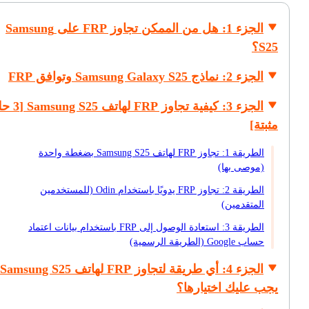
الجزء 1: هل من الممكن تجاوز FRP على Samsung
S25؟
الجزء 2: نماذج Samsung Galaxy S25 وتوافق FRP
الجزء 3: كيفية تجاوز P
مثبتة]
الطريقة 1: تجاوز FRP لهاتف Samsung S25 بضغطة واحدة
(موصى بها)
الطريقة 2: تجاوز FRP يدويًا باستخدام Odin (للمستخدمين
المتقدمين)
الطريقة 3: استعادة الوصول إلى FRP باستخدام بيانات اعتماد
حساب Google (الطريقة الرسمية)
الجزء 4: أي طريقة لتجاوز FRP لهاتف Samsung S25
يجب عليك اختيارها؟