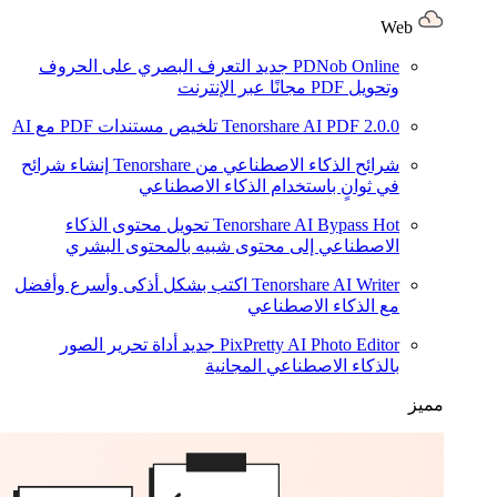
Web
PDNob Online
جديد
التعرف البصري على الحروف
وتحويل PDF مجانًا عبر الإنترنت
2.0.0
Tenorshare AI PDF
تلخيص مستندات PDF مع AI
شرائح الذكاء الاصطناعي من Tenorshare
إنشاء شرائح
في ثوانٍ باستخدام الذكاء الاصطناعي
Hot
Tenorshare AI Bypass
تحويل محتوى الذكاء
الاصطناعي إلى محتوى شبيه بالمحتوى البشري
Tenorshare AI Writer
اكتب بشكل أذكى وأسرع وأفضل
مع الذكاء الاصطناعي
PixPretty AI Photo Editor
جديد
أداة تحرير الصور
بالذكاء الاصطناعي المجانية
مميز