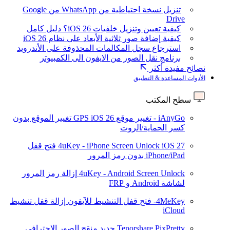
تنزيل نسخة احتياطية من WhatsApp من Google
Drive
كيفية تعيين وتنزيل خلفيات iOS 26؟ دليل كامل
كيفية إضافة صور ثلاثية الأبعاد على نظام iOS 26
استرجاع سجل المكالمات المحذوفة على الأندرويد
برنامج نقل الصور من الايفون الى الكمبيوتر
نصائح مفيدة أكثر
الأدوات المساعدة & التطبيق
سطح المكتب
iAnyGo - تغيير موقع GPS
iOS 26
تغيير الموقع بدون
كسر الحماية/الروت
iOS 27
4uKey - iPhone Screen Unlock
فتح قفل
iPhone/iPad بدون رمز المرور
4uKey - Android Screen Unlock
إزالة رمز المرور
لشاشة Android و FRP
4MeKey- فتح قفل التنشيط للآيفون
إزالة قفل تنشيط
iCloud
Tenorshare PixPretty
جديد
منقح الصور الاحترافي