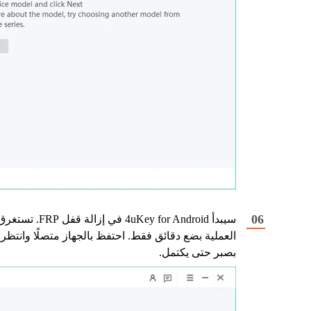
سيبدأ 4uKey for Android في إزالة قفل FRP. تست
العملية بضع دقائق فقط. احتفظ بالجهاز متصلًا وانتظر
بصبر حتى يكتمل.