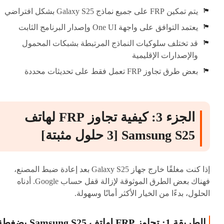
يتم تمكين FRP على جميع نماذج Galaxy S25 بشكل افتراضي
يعتمد التوافق على واجهة One UI وإصدار البرنامج الثابت
قد تختلف سلوكيات النماذج المرتبطة بشبكات المحمول
والإصدارات الإقليمية
بعض طرق تجاوز FRP تعمل فقط على تحديثات محددة
الجزء 3: كيفية تجاوز FRP لهاتف
Samsung S25 [3 حلول مثبتة]
إذا كنت مغلقًا خارج جهاز Galaxy S25 بعد إعادة ضبط المصنع،
فهناك بعض الطرق الموثوقة لإزالة قفل حساب Google. أدناه
الحلول، بدءًا من الخيار الأكثر أمانًا وسهولة.
الطريقة 1: تجاوز FRP لهاتف Samsung S25 ب