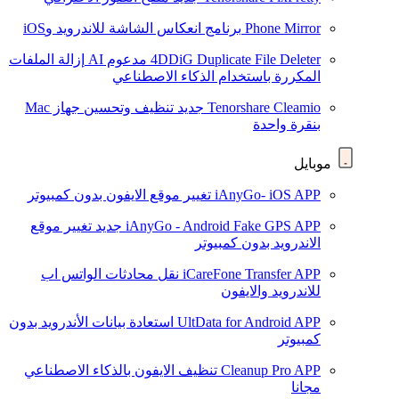
Phone Mirror
برنامج انعكاس الشاشة للاندرويد وiOS
4DDiG Duplicate File Deleter
مدعوم AI
إزالة الملفات
المكررة باستخدام الذكاء الاصطناعي
Tenorshare Cleamio
جديد
تنظيف وتحسين جهاز Mac
بنقرة واحدة
موبايل
iAnyGo- iOS APP
تغيير موقع الايفون بدون كمبيوتر
iAnyGo - Android Fake GPS APP
جديد
تغيير موقع
الاندرويد بدون كمبيوتر
iCareFone Transfer APP
نقل محادثات الواتس اب
للاندرويد والايفون
UltData for Android APP
استعادة بيانات الأندرويد بدون
كمبيوتر
Cleanup Pro APP
تنظيف الايفون بالذكاء الاصطناعي
مجانا