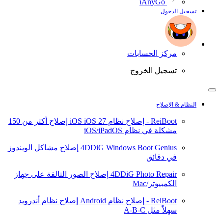
iAnyGo
تسجيل الدخول
مركز الحسابات
تسجيل الخروج
النظام & الإصلاح
ReiBoot - إصلاح نظام iOS
iOS 27
إصلاح أكثر من 150
مشكلة في نظام iOS/iPadOS
4DDiG Windows Boot Genius
إصلاح مشاكل الويندوز
في دقائق
4DDiG Photo Repair
إصلاح الصور التالفة على جهاز
الكمبيوتر/Mac
ReiBoot - إصلاح نظام Android
إصلاح نظام أندرويد
سهلاً مثل A-B-C