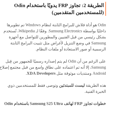
الطريقة 2: تجاوز FRP يدويًا باستخدام Odin
(للمستخدمين المتقدمين)
Odin هو أداة فلاش للبرامج الثابتة لنظام Windows تم تطويرها
داخليًا بواسطة Samsung Electronics. وفقًا لـ Wikipedia، تُستخدم
بشكل رئيسي من قبل الفنيين والمطورين للتواصل مع أجهزة
Samsung في وضع التنزيل لأغراض مثل تثبيت البرامج الثابتة
الرسمية أو صور الاستعادة أو ملفات النظام.
على الرغم من أن Odin لم يتم إصداره رسميًا للجمهور من قِبل
Samsung، إلا أنه تم اعتماده على نطاق واسع من قبل مجتمع إصلاح
Android ومنتديات موثوقة مثل
XDA Developers
.
هذه الطريقة
ليست للمبتدئين
وتوصى فقط للمستخدمين ذوي
الخبرة الفنية.
خطوات تجاوز FRP لهاتف Samsung S25 Ultra باستخدام Odin