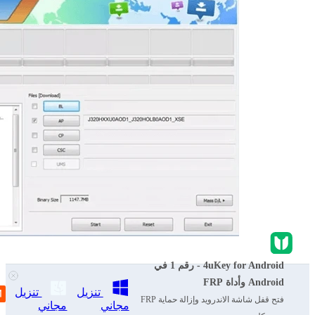
4uKey for Android - رقم 1 في
الطريقة 3: استعادة الوصول إلى FRP باستخدام
Android وأداة FRP
بيانات اعتماد حساب Google (الطريقة الرسمية)
تنزيل
تنزيل
فتح قفل شاشة الاندرويد وإزالة حماية FRP
مجاني
مجاني