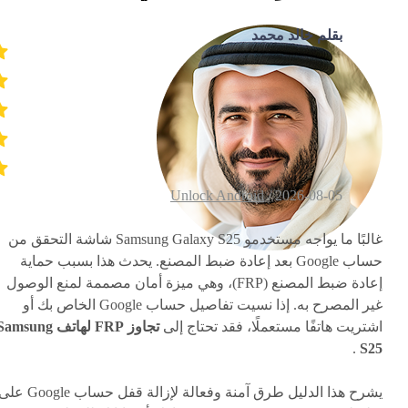
بقلم خالد محمد
Unlock Android
2026-08-05 /
غالبًا ما يواجه مستخدمو Samsung Galaxy S25 شاشة التحقق من
حساب Google بعد إعادة ضبط المصنع. يحدث هذا بسبب حماية
إعادة ضبط المصنع (FRP)، وهي ميزة أمان مصممة لمنع الوصول
غير المصرح به. إذا نسيت تفاصيل حساب Google الخاص بك أو
اشتريت هاتفًا مستعملًا، فقد تحتاج إلى
تجاوز FRP لهاتف amsung
.
S25
يشرح هذا الدليل طرق آمنة وفعالة لإزالة قفل حساب Google 