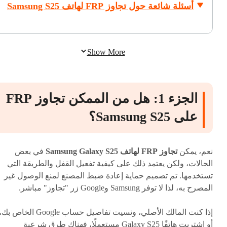
أسئلة شائعة حول تجاوز FRP لهاتف Samsung S25
Show More
الجزء 1: هل من الممكن تجاوز FRP
على Samsung S25؟
نعم، يمكن
تجاوز FRP لهاتف Samsung Galaxy S25
في بعض
الحالات، ولكن يعتمد ذلك على كيفية تفعيل القفل والطريقة التي
تستخدمها. تم تصميم حماية إعادة ضبط المصنع لمنع الوصول غير
المصرح به، لذا لا توفر Samsung وGoogle زر "تجاوز" مباشر.
إذا كنت المالك الأصلي، ونسيت تفاصيل حساب Google الخاص بك
أو اشتريت هاتفًا Galaxy S25 مستعملًا، فهناك طرق شرعية