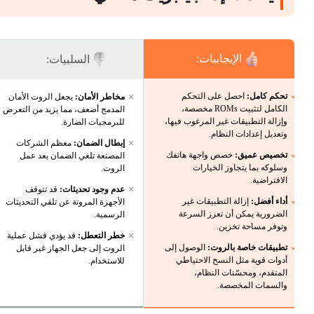
الإيجابيات:
السلبيات:
تحكم كامل:
احصل على التحكم
مخاطر الأمان:
يجعل الروت الأمان
الكامل لتثبيت ROMs مخصصة،
المدمج أضعف، مما يزيد من التعرض
وإزالة التطبيقات غير المرغوب فيها،
للبرمجيات الضارة.
وتعديل إعدادات النظام.
إبطال الضمان:
معظم الشركات
تخصيص عميق:
خصص واجهة هاتفك
المصنعة تلغي الضمان بعد عمل
وسلوكه بما يتجاوز الخيارات
الروت.
الافتراضية.
عدم وجود تحديثات:
قد تتوقف
أداء أفضل:
إزالة التطبيقات غير
الأجهزة المروتة عن تلقي التحديثات
الضرورية يمكن أن تعزز السرعة
الرسمية.
وتوفر مساحة تخزين.
خطر التعطل:
قد يؤدي فشل عملية
تطبيقات خاصة بالروت:
الوصول إلى
الروت إلى جعل الجهاز غير قابل
أدوات قوية مثل النسخ الاحتياطي
للاستخدام.
المتقدم، ومحسّنات النظام،
والسمات المخصصة.