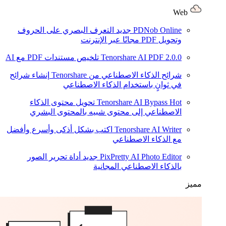
Web
PDNob Online
جديد
التعرف البصري على الحروف
وتحويل PDF مجانًا عبر الإنترنت
2.0.0
Tenorshare AI PDF
تلخيص مستندات PDF مع AI
شرائح الذكاء الاصطناعي من Tenorshare
إنشاء شرائح
في ثوانٍ باستخدام الذكاء الاصطناعي
Hot
Tenorshare AI Bypass
تحويل محتوى الذكاء
الاصطناعي إلى محتوى شبيه بالمحتوى البشري
Tenorshare AI Writer
اكتب بشكل أذكى وأسرع وأفضل
مع الذكاء الاصطناعي
PixPretty AI Photo Editor
جديد
أداة تحرير الصور
بالذكاء الاصطناعي المجانية
مميز