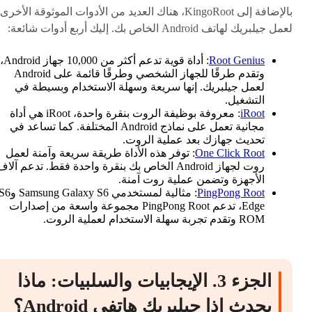
بالإضافة إلى KingoRoot، هناك العديد من الأدوات الموثوقة الأخرى
لعمل جيلبريك لهاتف Android الخاص بك. إليك أربع أدوات شائعة:
Root Genius
: أداة قوية تدعم أكثر من 10,000 جهاز Android،
وتقدم طرقًا للجهاز الشخصي وطرقًا قائمة على Android
لعمل جيلبريك. إنها سريعة وسهلة الاستخدام وبسيطة في
التشغيل.
iRoot
: معروفة بوظيفة الروت بنقرة واحدة، iRoot هي أداة
مجانية تعمل على نماذج Android المختلفة. كما تساعد في
تحديث جهازك بعد عملية الروت.
One Click Root
: توفر هذه الأداة طريقة سريعة وآمنة لعمل
روت لجهاز Android الخاص بك بنقرة واحدة فقط. تدعم آلا
الأجهزة وتضمن عملية روت آمنة.
PingPong Root
: مثالية لمستخدمي Samsung Galaxy S6
Edge، تدعم PingPong Root مجموعة واسعة من إصدارات
ROM وتقدم تجربة سهلة الاستخدام لعملية الروت.
الجزء 3. الإيجابيات والسلبيات: ماذا
يحدث إذا جيلبريك هاتفي Android؟