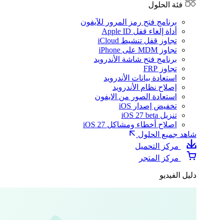
فئة الحلول
برنامج فتح رمز المرور للآيفون
أداة إلغاء قفل Apple ID
تجاوز قفل تنشيط iCloud
تجاوز MDM على iPhone
برنامج فتح شاشة الأندرويد
تجاوز FRP
استعادة بيانات الأندرويد
إصلاح نظام الأندرويد
استعادة الصور من الايفون
تخفيض إصدار iOS
تنزيل iOS 27 beta
اصلاح أخطاء ومشاكل iOS 27
شاهد جميع الحلول
مركز التحميل
مركز المتجر
دليل الفيديو