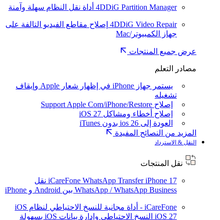
4DDiG Partition Manager
أداة نقل النظام سهلة وآمنة
4DDiG Video Repair
إصلاح مقاطع الفيديو التالفة على
جهاز الكمبيوتر/Mac
عرض جميع المنتجات
مصادر التعلم
يستمر جهاز iPhone في إظهار شعار Apple وإيقاف
تشغيله
إصلاح Support Apple Com/iPhone/Restore
إصلاح أخطاء ومشاكل iOS 27
العودة إلى ios 26 بدون iTunes
المزيد من النصائح المفيدة
النقل & الاسترداد
نقل المنتجات
iPhone 17
iCareFone WhatsApp Transfer
نقل
WhatsApp / WhatsApp Business بين Android و iPhone
iCareFone - أداة مجانية للنسخ الاحتياطي لنظام iOS
iOS 27
النسخ الاحتياطي وإدارة بيانات iOS بسهولة