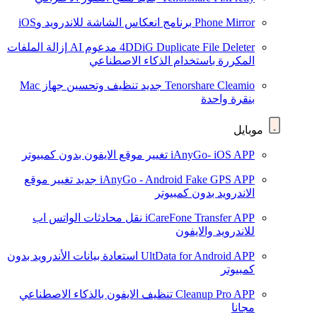
Phone Mirror
برنامج انعكاس الشاشة للاندرويد وiOS
4DDiG Duplicate File Deleter
مدعوم AI
إزالة الملفات
المكررة باستخدام الذكاء الاصطناعي
Tenorshare Cleamio
جديد
تنظيف وتحسين جهاز Mac
بنقرة واحدة
موبايل
iAnyGo- iOS APP
تغيير موقع الايفون بدون كمبيوتر
iAnyGo - Android Fake GPS APP
جديد
تغيير موقع
الاندرويد بدون كمبيوتر
iCareFone Transfer APP
نقل محادثات الواتس اب
للاندرويد والايفون
UltData for Android APP
استعادة بيانات الأندرويد بدون
كمبيوتر
Cleanup Pro APP
تنظيف الايفون بالذكاء الاصطناعي
مجانا