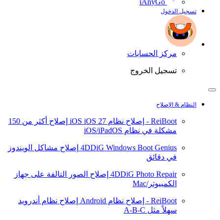
iAnyGo
تسجيل الدخول
مركز الحسابات
تسجيل الخروج
النظام & الإصلاح
ReiBoot - إصلاح نظام iOS
iOS 27
إصلاح أكثر من 150
مشكلة في نظام iOS/iPadOS
4DDiG Windows Boot Genius
إصلاح مشاكل الويندوز
في دقائق
4DDiG Photo Repair
إصلاح الصور التالفة على جهاز
الكمبيوتر/Mac
ReiBoot - إصلاح نظام Android
إصلاح نظام أندرويد
سهلاً مثل A-B-C