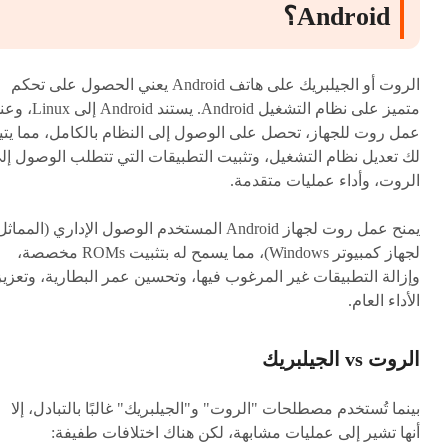
Android؟
الروت أو الجيلبريك على هاتف Android يعني الحصول على تحكم
متميز على نظام التشغيل Android. يستند Android إلى
عمل روت للجهاز، تحصل على الوصول إلى النظام بالكامل، مما يتي
لك تعديل نظام التشغيل، وتثبيت التطبيقات التي تتطلب الوصول إل
الروت، وأداء عمليات متقدمة.
يمنح عمل روت لجهاز Android المستخدم الوصول الإداري (المماث
لجهاز كمبيوتر Windows)، مما يسمح له بتثبيت ROMs مخصصة،
وإزالة التطبيقات غير المرغوب فيها، وتحسين عمر البطارية، وتعزيز
الأداء العام.
الروت vs الجيلبريك
بينما تُستخدم مصطلحات "الروت" و"الجيلبريك" غالبًا بالتبادل، إلا
أنها تشير إلى عمليات مشابهة، لكن هناك اختلافات طفيفة: