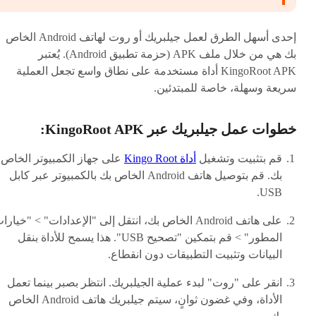
إحدى أسهل الطرق لعمل جيلبريك أو روت لهاتف Android الخاص
بك هي من خلال ملف APK (حزمة تطبيق Android). يُعتبر
KingoRoot APK أداة مستخدمة على نطاق واسع تجعل العملية
سريعة وسهلة، خاصة للمبتدئين.
خطوات عمل جيلبريك عبر KingoRoot APK:
قم بتثبيت وتشغيل
أداة Kingo Root
على جهاز الكمبيوتر الخاص
بك. قم بتوصيل هاتف Android الخاص بك بالكمبيوتر عبر كابل
USB.
على هاتف Android الخاص بك، انتقل إلى "الإعدادات" > "خيارا
المطور" > قم بتمكين "تصحيح USB". هذا يسمح للأداة بنقل
البيانات وتثبيت التطبيقات دون انقطاع.
انقر على "روت" لبدء عملية الجيلبريك. انتظر بصبر بينما تعمل
الأداة، وفي غضون ثوانٍ، سيتم جيلبريك هاتف Android الخاص