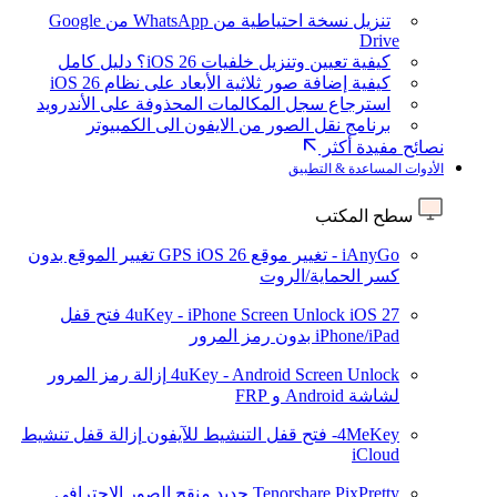
تنزيل نسخة احتياطية من WhatsApp من Google
Drive
كيفية تعيين وتنزيل خلفيات iOS 26؟ دليل كامل
كيفية إضافة صور ثلاثية الأبعاد على نظام iOS 26
استرجاع سجل المكالمات المحذوفة على الأندرويد
برنامج نقل الصور من الايفون الى الكمبيوتر
نصائح مفيدة أكثر
الأدوات المساعدة & التطبيق
سطح المكتب
iAnyGo - تغيير موقع GPS
iOS 26
تغيير الموقع بدون
كسر الحماية/الروت
iOS 27
4uKey - iPhone Screen Unlock
فتح قفل
iPhone/iPad بدون رمز المرور
4uKey - Android Screen Unlock
إزالة رمز المرور
لشاشة Android و FRP
4MeKey- فتح قفل التنشيط للآيفون
إزالة قفل تنشيط
iCloud
Tenorshare PixPretty
جديد
منقح الصور الاحترافي