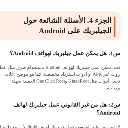
الجزء 4. الأسئلة الشائعة حول
الجيلبريك على Android
س1: هل يمكن عمل جيلبريك لهواتف Android؟
نعم، يمكن عمل جيلبريك لهواتف Android باستخدام طرق مثل ع
روت عبر APK أو أدوات استرداد مخصصة. كما هو موضح أعلاه،
تجعل أدوات مثل KingoRoot وOne Click Root العملية سهلة
ومتاحة.
س2: هل من غير القانوني عمل جيلبريك لهاتف
Android؟
لا، ليس من غير القانوني عمل جيلبريك لهاتف Android. ومع 