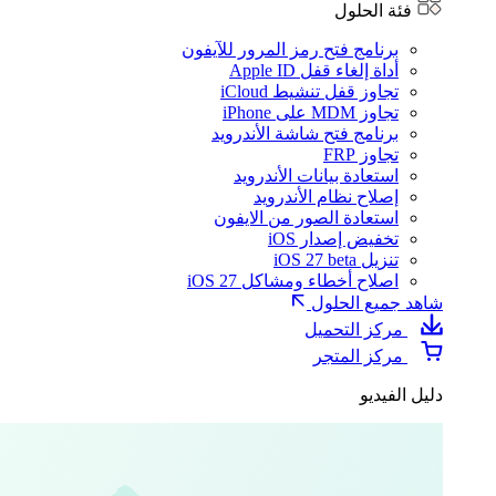
فئة الحلول
برنامج فتح رمز المرور للآيفون
أداة إلغاء قفل Apple ID
تجاوز قفل تنشيط iCloud
تجاوز MDM على iPhone
برنامج فتح شاشة الأندرويد
تجاوز FRP
استعادة بيانات الأندرويد
إصلاح نظام الأندرويد
استعادة الصور من الايفون
تخفيض إصدار iOS
تنزيل iOS 27 beta
اصلاح أخطاء ومشاكل iOS 27
شاهد جميع الحلول
مركز التحميل
مركز المتجر
دليل الفيديو