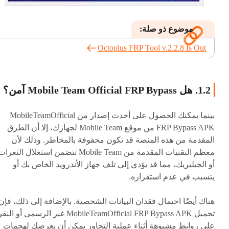
موضوع ذو صلة:
Octoplus FRP Tool v.2.2.8 Is Out
1.2. هل Mobile Team Official FRP Bypass آمن؟
بينما يمكنك الحصول على أحدث إصدار من MobileTeamOfficial
FRP Bypass APK من موقع Mobile Team لجهازك، إلا أن الطرق
المقدمة من هذه المنصة قد تكون محفوفة بالمخاطر. وذلك لأن
معظم التقنيات المقدمة من Mobile Team تتضمن استغلال الثغرا
أو الجيلبريك، مما قد يؤدي إلى تلف جهاز الأندرويد الخاص بك أو
يتسبب في عدم استقراره.
هناك أيضًا احتمال فقدان البيانات الشخصية. بالإضافة إلى ذلك، فإن
تحميل MobileTeamOfficial FRP Bypass APK غير الرسمي أو النق
على روابط مشبوهة أثناء عملية التجاوز يمكن أن يعرضك لهجمات