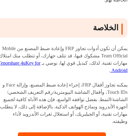
الخلاصة
يمكن أن تكون أدوات تجاوز FRP وإعادة ضبط المصنع من Mobile
Team Official مشكوك فيها، قد تتلف جهازك، أو تتطلب منك امتلاك
مهارات تقنية. لذلك، كبديل قوي لها، نوصي بـ
Tenorshare 4uKey for
.
Android
يمكنه تجاوز أقفال FRP، إجراء إعادة ضبط المصنع، وإزالة Face و
Touch IDs، وأقفال الشاشة البيومترية/رقم التعريف الشخصي/
الشاشة/النمط. بفضل توافقه الواسع، فإن هذه الأداة كافية لجميع
أجهزة الأندرويد ونماذج الهواتف الذكية. بالإضافة إلى ذلك، لا يتطلب
مهارات تقنية، أو الجيلبريك، أو استغلال ثغرات الأندرويد لأداء
وظيفته.