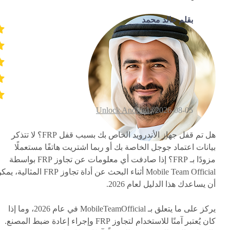
بقلم خالد محمد
Unlock Android
2026-08-05 /
هل تم قفل جهاز الأندرويد الخاص بك بسبب قفل FRP؟ لا تتذكر
بيانات اعتماد جوجل الخاصة بك أو ربما اشتريت هاتفًا مستعملًا
مزودًا بـ FRP؟ إذا صادفت أي معلومات عن تجاوز FRP بواسطة
Mobile Team Official أثناء البحث عن أداة تجاوز FRP المثالية
أن يساعدك هذا الدليل لعام 2026.
يركز على ما يتعلق بـ MobileTeamOfficial في عام 2026، وما إذا
كان يُعتبر آمنًا للاستخدام لتجاوز FRP وإجراء إعادة ضبط المصنع.