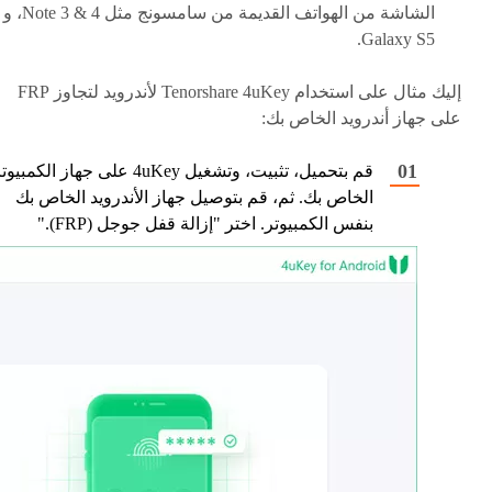
الشاشة من الهواتف القديمة من سامسونج مثل Note 3 & 4، و
Galaxy S5.
إليك مثال على استخدام Tenorshare 4uKey لأندرويد لتجاوز FRP
على جهاز أندرويد الخاص بك:
قم بتحميل، تثبيت، وتشغيل 4uKey على جهاز الكمبيو
الخاص بك. ثم، قم بتوصيل جهاز الأندرويد الخاص بك
بنفس الكمبيوتر. اختر "إزالة قفل جوجل (FRP)."