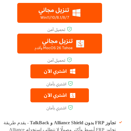
تجاوز FRP بدون Alliance Shield و TalkBack
- يقدم طريقة
تجاوز FRP أبسط وأكثر وصولًا لا تتطلب استخدام Alliance