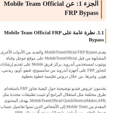
الجزء 1: عن Mobile Team Official
FRP Bypass
1.1. نظرة عامة على Mobile Team Official FRP
Bypass
يقدم MobileTeamOfficial FRP Bypass والعديد من الأدوات الأخرى
المشابهة من قبل MobileTeamOfficial على موقع جوجل وقناة
يوتيوب لمستخدمي أندرويد. يركز فريق Mobile على تقديم إرشاد
لتجاوز FRP على أجهزة أندرويد من سامسونج، فيفو، أوبو، ريدمي،
هونر، وغيرها، من خلال دروس تعليمية خطوة بخطوة.
يقدمون عروض فيديو توضيحية حول كيفية تجاوز FRP باستخدام
طرق مختلفة مثل استغلال البرامج أو تثبيت تطبيقات محددة مثل
MobileTeamOfficial QuickShortcutMaker.APK. يهدف المحتوى
المقدم من Mobile Team إلى الأشخاص الذين نسوا تفاصيل حساب
جوجل الخاص بهم أو اشتروا جهازًا مستعملًا مزودًا بـ FRP.