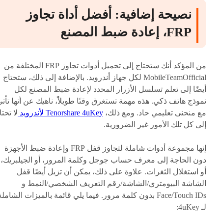
نصيحة إضافية: أفضل أداة تجاوز
FRP، إعادة ضبط المصنع
من المؤكد أنك ستحتاج إلى تحميل أدوات تجاوز FRP المختلفة من
MobileTeamOfficial لكل جهاز أندرويد. بالإضافة إلى ذلك، ستحتاج
أيضًا إلى تعلم تسلسل الأزرار المحدد لإعادة ضبط المصنع لكل
نموذج هاتف ذكي. هذه مهمة تستغرق وقتًا طويلاً، ناهيك عن أنها تأت
مع منحنى تعليمي حاد. ومع ذلك،
Tenorshare 4uKey لأندرويد
لا تحتا
إلى كل تلك الأمور غير الضرورية.
إنها مجموعة أدوات شاملة لتجاوز قفل FRP وإعادة ضبط الأجهزة
دون الحاجة إلى معرف حساب جوجل وكلمة المرور، أو الجيلبريك،
أو استغلال الثغرات. علاوة على ذلك، يمكن أن تزيل أيضًا قفل
الشاشة البيومتري/الشاشة/رقم التعريف الشخصي/النمط و
Face/Touch IDs بدون كلمة مرور. فيما يلي قائمة بالميزات الشاملة
لـ 4uKey: