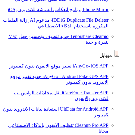
Phone Mirror
برنامج انعكاس الشاشة للاندرويد وiOS
4DDiG Duplicate File Deleter
مدعوم AI
إزالة الملفات
المكررة باستخدام الذكاء الاصطناعي
Tenorshare Cleamio
جديد
تنظيف وتحسين جهاز Mac
بنقرة واحدة
موبايل
iAnyGo- iOS APP
تغيير موقع الايفون بدون كمبيوتر
iAnyGo - Android Fake GPS APP
جديد
تغيير موقع
الاندرويد بدون كمبيوتر
iCareFone Transfer APP
نقل محادثات الواتس اب
للاندرويد والايفون
UltData for Android APP
استعادة بيانات الأندرويد بدون
كمبيوتر
Cleanup Pro APP
تنظيف الايفون بالذكاء الاصطناعي
مجانا