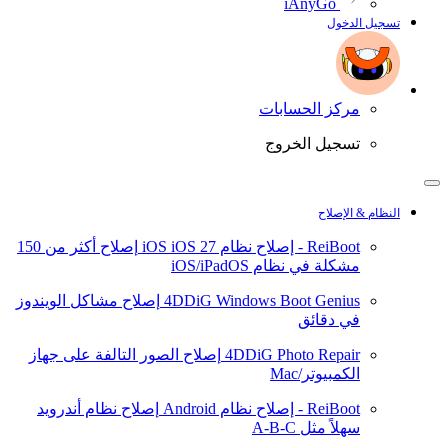
iAnyGo
تسجيل الدخول
مركز الحسابات
تسجيل الخروج
النظام & الإصلاح
ReiBoot - إصلاح نظام iOS
iOS 27
إصلاح أكثر من 150
مشكلة في نظام iOS/iPadOS
4DDiG Windows Boot Genius
إصلاح مشاكل الويندوز
في دقائق
4DDiG Photo Repair
إصلاح الصور التالفة على جهاز
الكمبيوتر/Mac
ReiBoot - إصلاح نظام Android
إصلاح نظام أندرويد
سهلاً مثل A-B-C