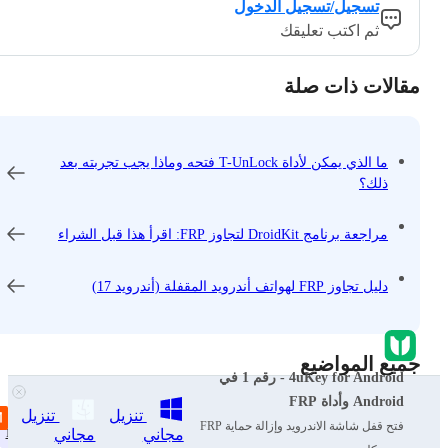
تسجيل/تسجيل الدخول
ثم اكتب تعليقك
مقالات ذات صلة
ما الذي يمكن لأداة T-UnLock فتحه وماذا يجب تجربته بعد
ذلك؟
مراجعة برنامج DroidKit لتجاوز FRP: اقرأ هذا قبل الشراء
دليل تجاوز FRP لهواتف أندرويد المقفلة (أندرويد 17)
جميع المواضيع
4uKey for Android - رقم 1 في
Android وأداة FRP
تنزيل
تنزيل
فتح قفل شاشة الاندرويد وإزالة حماية FRP
iOS 27
فتح قفل الأندرويد
نصائح واتساب
نصائح آيفون
مجاني
مجاني