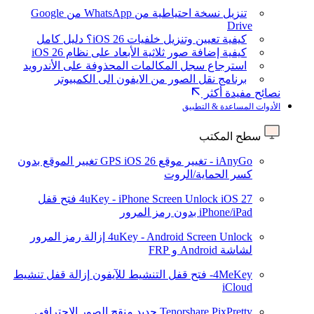
تنزيل نسخة احتياطية من WhatsApp من Google
Drive
كيفية تعيين وتنزيل خلفيات iOS 26؟ دليل كامل
كيفية إضافة صور ثلاثية الأبعاد على نظام iOS 26
استرجاع سجل المكالمات المحذوفة على الأندرويد
برنامج نقل الصور من الايفون الى الكمبيوتر
نصائح مفيدة أكثر
الأدوات المساعدة & التطبيق
سطح المكتب
iAnyGo - تغيير موقع GPS
iOS 26
تغيير الموقع بدون
كسر الحماية/الروت
iOS 27
4uKey - iPhone Screen Unlock
فتح قفل
iPhone/iPad بدون رمز المرور
4uKey - Android Screen Unlock
إزالة رمز المرور
لشاشة Android و FRP
4MeKey- فتح قفل التنشيط للآيفون
إزالة قفل تنشيط
iCloud
Tenorshare PixPretty
جديد
منقح الصور الاحترافي