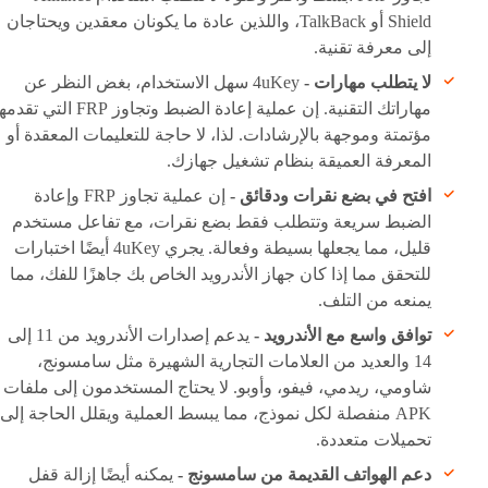
Shield أو TalkBack، واللذين عادة ما يكونان معقدين ويحتاجان
إلى معرفة تقنية.
لا يتطلب مهارات -
4uKey سهل الاستخدام، بغض النظر عن
مهاراتك التقنية. إن عملية إعادة الضبط وتجاوز FRP التي تق
مؤتمتة وموجهة بالإرشادات. لذا، لا حاجة للتعليمات المعقدة أو
المعرفة العميقة بنظام تشغيل جهازك.
افتح في بضع نقرات ودقائق -
إن عملية تجاوز FRP وإعادة
الضبط سريعة وتتطلب فقط بضع نقرات، مع تفاعل مستخدم
قليل، مما يجعلها بسيطة وفعالة. يجري 4uKey أيضًا اختبارات
للتحقق مما إذا كان جهاز الأندرويد الخاص بك جاهزًا للفك، مما
يمنعه من التلف.
توافق واسع مع الأندرويد -
يدعم إصدارات الأندرويد من 11 إلى
14 والعديد من العلامات التجارية الشهيرة مثل سامسونج،
شاومي، ريدمي، فيفو، وأوبو. لا يحتاج المستخدمون إلى ملفات
APK منفصلة لكل نموذج، مما يبسط العملية ويقلل الحاجة إلى
تحميلات متعددة.
دعم الهواتف القديمة من سامسونج -
يمكنه أيضًا إزالة قفل