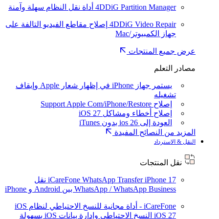
4DDiG Partition Manager
أداة نقل النظام سهلة وآمنة
4DDiG Video Repair
إصلاح مقاطع الفيديو التالفة على
جهاز الكمبيوتر/Mac
عرض جميع المنتجات
مصادر التعلم
يستمر جهاز iPhone في إظهار شعار Apple وإيقاف
تشغيله
إصلاح Support Apple Com/iPhone/Restore
إصلاح أخطاء ومشاكل iOS 27
العودة إلى ios 26 بدون iTunes
المزيد من النصائح المفيدة
النقل & الاسترداد
نقل المنتجات
iPhone 17
iCareFone WhatsApp Transfer
نقل
WhatsApp / WhatsApp Business بين Android و iPhone
iCareFone - أداة مجانية للنسخ الاحتياطي لنظام iOS
iOS 27
النسخ الاحتياطي وإدارة بيانات iOS بسهولة