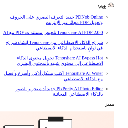
Web
PDNob Online
جديد
التعرف البصري على الحروف
وتحويل PDF مجانًا عبر الإنترنت
2.0.0
Tenorshare AI PDF
تلخيص مستندات PDF مع AI
شرائح الذكاء الاصطناعي من Tenorshare
إنشاء شرائح
في ثوانٍ باستخدام الذكاء الاصطناعي
Hot
Tenorshare AI Bypass
تحويل محتوى الذكاء
الاصطناعي إلى محتوى شبيه بالمحتوى البشري
Tenorshare AI Writer
اكتب بشكل أذكى وأسرع وأفضل
مع الذكاء الاصطناعي
PixPretty AI Photo Editor
جديد
أداة تحرير الصور
بالذكاء الاصطناعي المجانية
مميز