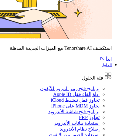
استكشف Tenorshare AI مع الميزات الجديدة المذهلة
ابدأ
الحلول
فئة الحلول
برنامج فتح رمز المرور للآيفون
أداة إلغاء قفل Apple ID
تجاوز قفل تنشيط iCloud
تجاوز MDM على iPhone
برنامج فتح شاشة الأندرويد
تجاوز FRP
استعادة بيانات الأندرويد
إصلاح نظام الأندرويد
استعادة الصور من الايفون