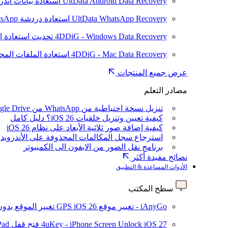
UltData Android Data Recovery
استعادة بيانات أند
UltData WhatsApp Recovery
استعادة دردشة WhatsApp على Android/iPhone
4DDiG - Windows Data Recovery
تحديث
استعادة ا
4DDiG - Mac Data Recovery
استعادة الملفات الم
عرض جميع المنتجات
مصادر التعلم
تنزيل نسخة احتياطية من WhatsApp من Google Drive
كيفية تعيين وتنزيل خلفيات iOS 26؟ دليل كامل
كيفية إضافة صور ثلاثية الأبعاد على نظام iOS 26
استرجاع سجل المكالمات المحذوفة على الأندرويد
برنامج نقل الصور من الايفون الى الكمبيوتر
نصائح مفيدة أكثر
الأدوات المساعدة & التطبيق
سطح المكتب
iAnyGo - تغيير موقع GPS
iOS 26
تغيير الموقع بدو
iOS 27
4uKey - iPhone Screen Unlock
فتح قفل iPhone/iPad بدون رمز المرور