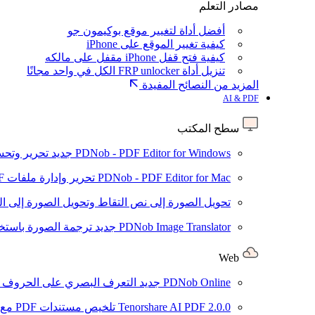
مصادر التعلم
أفضل أداة لتغيير موقع بوكيمون جو
كيفية تغيير الموقع على iPhone
كيفية فتح قفل iPhone مقفل على مالكه
تنزيل أداة FRP unlocker الكل في واحد مجانًا
المزيد من النصائح المفيدة
AI & PDF
سطح المكتب
PDNob - PDF Editor for Windows
جديد
تحرير وتحسين ملفات PDF باستخد
PDNob - PDF Editor for Mac
تحرير وإدارة ملفات PDF باستخدام الذكاء الاصطناعي على نظام macOS
تحويل الصورة إلى نص
التقاط وتحويل الصورة إلى ا
PDNob Image Translator
جديد
ترجمة الصورة باستخدام
Web
PDNob Online
جديد
التعرف البصري على الحروف وتحويل PDF مجانًا ع
2.0.0
Tenorshare AI PDF
تلخيص مستندات PDF مع AI