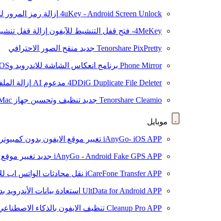
4uKey - Android Screen Unlock
إزالة رمز المرور لشاشة roid
4MeKey- فتح قفل التنشيط للآيفون
إزالة قفل تنشيط oud
Tenorshare PixPretty
جديد
منقح الصور الاحترافي
Phone Mirror
برنامج انعكاس الشاشة للاندرويد وiOS
4DDiG Duplicate File Deleter
مدعوم AI
إزالة المل
Tenorshare Cleamio
جديد
تنظيف وتحسين جهاز Mac بنقرة واحدة
موبايل
iAnyGo- iOS APP
تغيير موقع الايفون بدون كمبيوتر
iAnyGo - Android Fake GPS APP
جديد
تغيير موقع 
iCareFone Transfer APP
نقل محادثات الواتس اب للا
UltData for Android APP
استعادة بيانات الأندرويد ب
Cleanup Pro APP
تنظيف الايفون بالذكاء الاصطناعي