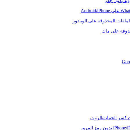
رويد بدون جذر
لملفات المحذوفة على الويندوز
حذوفة على ماك
ن كسر الحماية/الروت