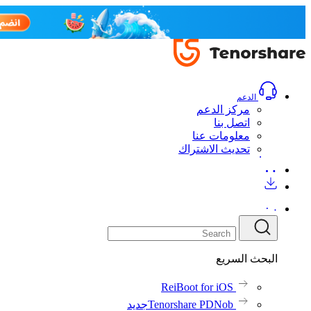
الدعم
مركز الدعم
اتصل بنا
معلومات عنا
تحديث الاشتراك
البحث السريع
ReiBoot for iOS
Tenorshare PDNob
جديد