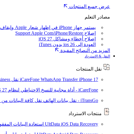
عرض جميع المنتجات
مصادر التعلم
يستمر جهاز iPhone في إظهار شعار Apple وإيقاف تشغيله
إصلاح Support Apple Com/iPhone/Restore
إصلاح أخطاء ومشاكل iOS 27
العودة إلى ios 26 بدون iTunes
المزيد من النصائح المفيدة
النقل & الاسترداد
نقل المنتجات
iPhone 17
iCareFone WhatsApp Transfer
نقل WhatsApp / WhatsApp Business بين Android و iPhone
iCareFone - أداة مجانية للنسخ الاحتياطي لنظام iOS
S 27
iTransGo - نقل بيانات الهاتف
نقل كافة البيانات من ال
منتجات الاسترداد
UltData iOS Data Recovery
استعادة البيانات المفقودة من ad