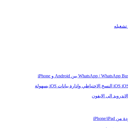
iO
النسخ الاحتياطي وإدارة بيانات iOS بسهولة
اندرويد الى الايفون
iPhone/iP