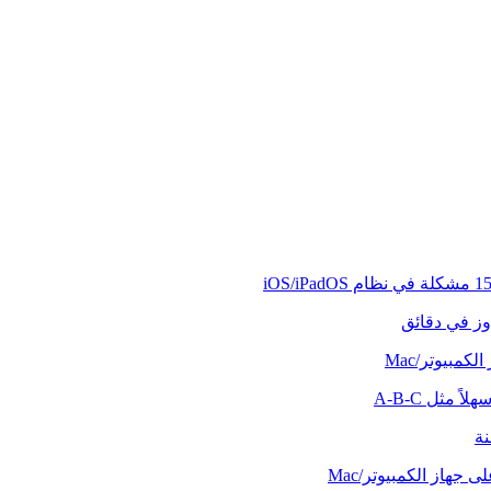
وز في دقائق
كمبيوتر/Mac
ً مثل A-B-C
نة
 جهاز الكمبيوتر/Mac