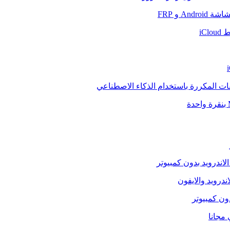
And و FRP
iCl
فات المكررة باستخدام الذكاء الاصطناعي
الاندرويد بدون كمبيوتر
ندرويد والايفون
دون كمبيوتر
 مجانا