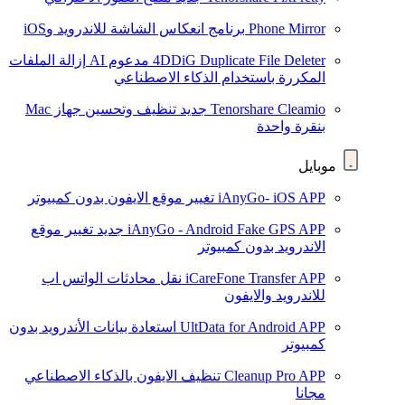
Phone Mirror
برنامج انعكاس الشاشة للاندرويد وiOS
4DDiG Duplicate File Deleter
مدعوم AI
إزالة الملفات
المكررة باستخدام الذكاء الاصطناعي
Tenorshare Cleamio
جديد
تنظيف وتحسين جهاز Mac
بنقرة واحدة
موبايل
iAnyGo- iOS APP
تغيير موقع الايفون بدون كمبيوتر
iAnyGo - Android Fake GPS APP
جديد
تغيير موقع
الاندرويد بدون كمبيوتر
iCareFone Transfer APP
نقل محادثات الواتس اب
للاندرويد والايفون
UltData for Android APP
استعادة بيانات الأندرويد بدون
كمبيوتر
Cleanup Pro APP
تنظيف الايفون بالذكاء الاصطناعي
مجانا