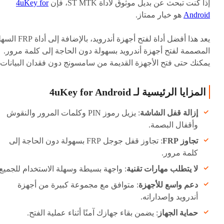
إذا كنت تبحث عن بديل موثوق لأداة ST MTK، فإن
4uKey for
Android
هو خيار ممتاز.
يعد هذا أفضل أداة لفتح أجهزة أندرويد، بالإضافة إلى
المصممة لفتح أجهزة أندرويد بسهولة دون الحاجة إلى كلمة مرور.
يمكنك حتى فتح الأجهزة القديمة من سامسونج دون فقدان البيانات.
المزايا الرئيسية لـ 4uKey for Android
إزالة قفل الشاشة
: يزيل رموز PIN وكلمات المرور والنقوش
وأقفال البصمة.
تجاوز FRP
: تجاوز قفل جوجل FRP بسهولة دون الحاجة إلى
كلمة مرور.
لا يتطلب مهارات تقنية
: واجهة بسيطة وسهلة الاستخدام للجميع.
دعم واسع للأجهزة
: متوافق مع مجموعة كبيرة من أجهزة
أندرويد وإصداراته.
حماية الجهاز
: يضمن بقاء جهازك آمنًا أثناء عملية الفتح.