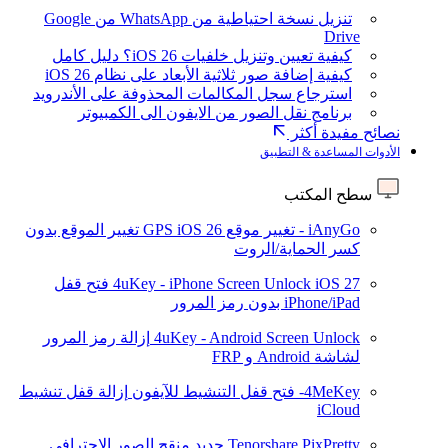
تنزيل نسخة احتياطية من WhatsApp من Google
Drive
كيفية تعيين وتنزيل خلفيات iOS 26؟ دليل كامل
كيفية إضافة صور ثلاثية الأبعاد على نظام iOS 26
استرجاع سجل المكالمات المحذوفة على الأندرويد
برنامج نقل الصور من الايفون الى الكمبيوتر
نصائح مفيدة أكثر
الأدوات المساعدة & التطبيق
سطح المكتب
iAnyGo - تغيير موقع GPS
iOS 26
تغيير الموقع بدون
كسر الحماية/الروت
iOS 27
4uKey - iPhone Screen Unlock
فتح قفل
iPhone/iPad بدون رمز المرور
4uKey - Android Screen Unlock
إزالة رمز المرور
لشاشة Android و FRP
4MeKey- فتح قفل التنشيط للآيفون
إزالة قفل تنشيط
iCloud
Tenorshare PixPretty
جديد
منقح الصور الاحترافي