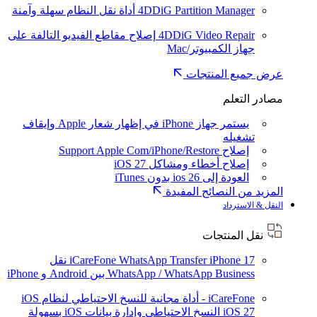
4DDiG Partition Manager
أداة نقل النظام سهلة وآمنة
4DDiG Video Repair
إصلاح مقاطع الفيديو التالفة على
جهاز الكمبيوتر/Mac
عرض جميع المنتجات
مصادر التعلم
يستمر جهاز iPhone في إظهار شعار Apple وإيقاف
تشغيله
إصلاح Support Apple Com/iPhone/Restore
إصلاح أخطاء ومشاكل iOS 27
العودة إلى ios 26 بدون iTunes
المزيد من النصائح المفيدة
النقل & الاسترداد
نقل المنتجات
iPhone 17
iCareFone WhatsApp Transfer
نقل
WhatsApp / WhatsApp Business بين Android و iPhone
iCareFone - أداة مجانية للنسخ الاحتياطي لنظام iOS
iOS 27
النسخ الاحتياطي وإدارة بيانات iOS بسهولة