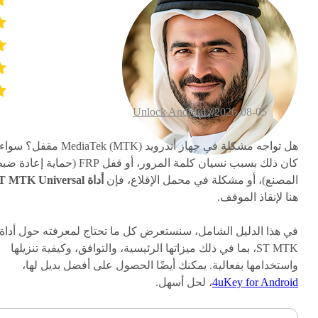
Unlock Android
2026-08-05 /
هل تواجه مشكلة في جهاز أندرويد MediaTek (MTK) مقفل؟ سواء
كان ذلك بسبب نسيان كلمة المرور، أو قفل FRP (حماية إعاد
المصنع)، أو مشكلة في محمل الإقلاع، فإن
أداة ST MTK Universal
هنا لإنقاذ الموقف.
في هذا الدليل الشامل، سنستعرض كل ما تحتاج لمعرفته حول أداة
ST MTK، بما في ذلك ميزاتها الرئيسية، والتوافق، وكيفية تنزيلها
واستخدامها بفعالية. يمكنك أيضًا الحصول على أفضل بديل لها،
4uKey for Android
، لحل أسهل.