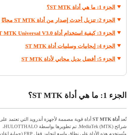
الجزء 1: ما هي أداة ST MTK؟
الجزء 2: تنزيل أحدث إصدار من أداة ST MTK مجانًا
الجزء 3: كيفية استخدام أداة ST MTK Universal V3.0
الجزء 4: إيجابيات وسلبيات أداة ST MTK
الجزء 5: أفضل بديل مجاني لأداة ST MTK
الجزء 1: ما هي أداة ST MTK؟
تُعد
أداة ST MTK
أداة قوية مصممة لأجهزة أندرويد التي تعتمد على
شرائح MediaTek (MTK). تم تطويرها بواسطة HULOTTHALO،
وتُستخدم هذه الأداة على نطاق واسع لتجاوز قفل FRP (حماية إع