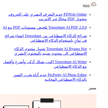
Web
PDNob Online
جديد
التعرف البصري على الحروف
وتحويل PDF مجانًا عبر الإنترنت
2.0.0
Tenorshare AI PDF
تلخيص مستندات PDF مع AI
شرائح الذكاء الاصطناعي من Tenorshare
إنشاء شرائح
في ثوانٍ باستخدام الذكاء الاصطناعي
Hot
Tenorshare AI Bypass
تحويل محتوى الذكاء
الاصطناعي إلى محتوى شبيه بالمحتوى البشري
Tenorshare AI Writer
اكتب بشكل أذكى وأسرع وأفضل
مع الذكاء الاصطناعي
PixPretty AI Photo Editor
جديد
أداة تحرير الصور
بالذكاء الاصطناعي المجانية
مميز