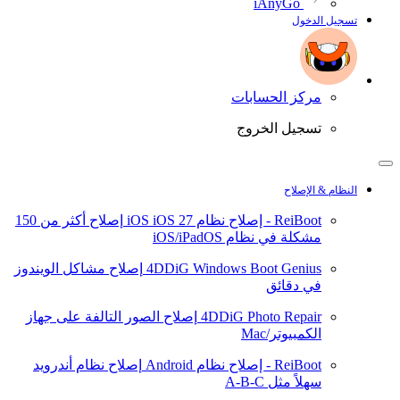
iAnyGo
تسجيل الدخول
مركز الحسابات
تسجيل الخروج
النظام & الإصلاح
ReiBoot - إصلاح نظام iOS
iOS 27
إصلاح أكثر من 150
مشكلة في نظام iOS/iPadOS
4DDiG Windows Boot Genius
إصلاح مشاكل الويندوز
في دقائق
4DDiG Photo Repair
إصلاح الصور التالفة على جهاز
الكمبيوتر/Mac
ReiBoot - إصلاح نظام Android
إصلاح نظام أندرويد
سهلاً مثل A-B-C