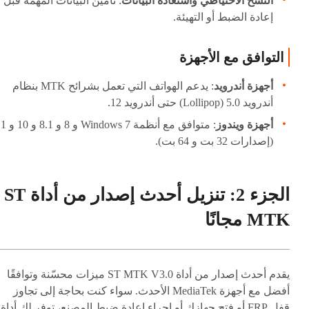
النسخ الاحتياطي واستعادة البيانات
: تأمين البيانات المهمة قبل
إعادة الضبط أو التهيئة.
التوافق مع الأجهزة
أجهزة أندرويد
: يدعم الهواتف التي تعمل بشرائح MTK بنظام
أندرويد 5.0 (Lollipop) حتى أندرويد 12.
أجهزة ويندوز
: متوافق مع أنظمة Windows 7
(إصدارات 32 بت و 64 بت).
الجزء 2: تنزيل أحدث إصدار من أداة ST
MTK مجانًا
يقدم أحدث إصدار من أداة ST MTK V3.0 ميزات محسّنة وتوافقًا
أفضل مع أجهزة MediaTek الأحدث. سواء كنت بحاجة إلى تجاوز
قفل FRP أو فتح جهازك أو إجراء إعادة ضبط المصنع، توفر لك أداة