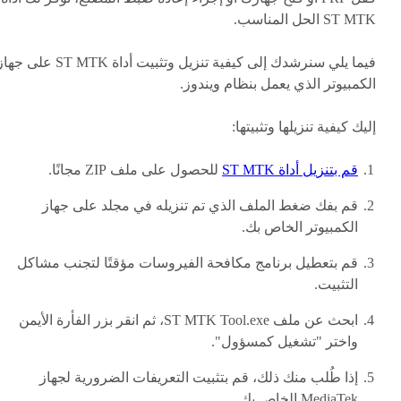
ST MTK الحل المناسب.
فيما يلي سنرشدك إلى كيفية تنزيل وتثبيت أداة ST MTK على ج
الكمبيوتر الذي يعمل بنظام ويندوز.
إليك كيفية تنزيلها وتثبيتها:
قم بتنزيل أداة ST MTK
للحصول على ملف ZIP مجانًا.
قم بفك ضغط الملف الذي تم تنزيله في مجلد على جهاز
الكمبيوتر الخاص بك.
قم بتعطيل برنامج مكافحة الفيروسات مؤقتًا لتجنب مشاكل
التثبيت.
ابحث عن ملف ST MTK Tool.exe، ثم انقر بزر الفأرة الأيمن
واختر "تشغيل كمسؤول".
إذا طُلب منك ذلك، قم بتثبيت التعريفات الضرورية لجهاز
MediaTek الخاص بك.