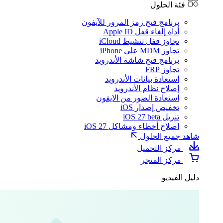
فئة الحلول
برنامج فتح رمز المرور للآيفون
أداة إلغاء قفل Apple ID
تجاوز قفل تنشيط iCloud
تجاوز MDM على iPhone
برنامج فتح شاشة الأندرويد
تجاوز FRP
استعادة بيانات الأندرويد
إصلاح نظام الأندرويد
استعادة الصور من الايفون
تخفيض إصدار iOS
تنزيل iOS 27 beta
اصلاح أخطاء ومشاكل iOS 27
شاهد جميع الحلول
مركز التحميل
مركز المتجر
دليل الفيديو