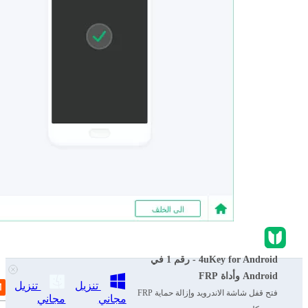
4uKey for Android - رقم 1 في
الخاتمة
Android وأداة FRP
تنزيل
تنزيل
فتح قفل شاشة الاندرويد وإزالة حماية FRP
مجاني
مجاني