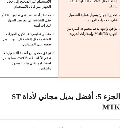
إضافية مثل كابلات OTG أو تطبيقات
الاستخدام غير الصحيح إلى جعل
APK.
الجهاز غير قابل للاستخدام.
تجذير الجهاز: يسهل عملية الحصول
مخاطر أمنية: قد يؤدي تجاوز FRP أو
على صلاحيات الروت.
قفل الشاشة إلى تعريض الجهاز
لثغرات أمنية.
توافق واسع: يدعم مجموعة كبيرة من
أجهزة MediaTek وإصدارات أندرويد.
منحنى تعليمي: قد تكون الميزات
المتقدمة مثل إلغاء قفل البوت لودر
صعبة على المبتدئين.
توافق محدود مع أنظمة التشغيل: لا
تدعم الأداة نظام macOS، مما يقصر
استخدامها على بيئات ويندوز
ولينكس.
الجزء 5: أفضل بديل مجاني لأداة ST
MTK