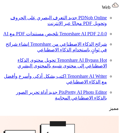
Web
PDNob Online
جديد
التعرف البصري على الحروف
وتحويل PDF مجانًا عبر الإنترنت
2.0.0
Tenorshare AI PDF
تلخيص مستندات PDF مع AI
شرائح الذكاء الاصطناعي من Tenorshare
إنشاء شرائح
في ثوانٍ باستخدام الذكاء الاصطناعي
Hot
Tenorshare AI Bypass
تحويل محتوى الذكاء
الاصطناعي إلى محتوى شبيه بالمحتوى البشري
Tenorshare AI Writer
اكتب بشكل أذكى وأسرع وأفضل
مع الذكاء الاصطناعي
PixPretty AI Photo Editor
جديد
أداة تحرير الصور
بالذكاء الاصطناعي المجانية
مميز