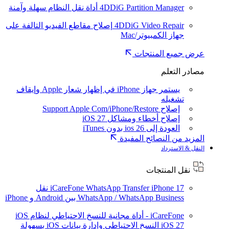
4DDiG Partition Manager
أداة نقل النظام سهلة وآمنة
4DDiG Video Repair
إصلاح مقاطع الفيديو التالفة على
جهاز الكمبيوتر/Mac
عرض جميع المنتجات
مصادر التعلم
يستمر جهاز iPhone في إظهار شعار Apple وإيقاف
تشغيله
إصلاح Support Apple Com/iPhone/Restore
إصلاح أخطاء ومشاكل iOS 27
العودة إلى ios 26 بدون iTunes
المزيد من النصائح المفيدة
النقل & الاسترداد
نقل المنتجات
iPhone 17
iCareFone WhatsApp Transfer
نقل
WhatsApp / WhatsApp Business بين Android و iPhone
iCareFone - أداة مجانية للنسخ الاحتياطي لنظام iOS
iOS 27
النسخ الاحتياطي وإدارة بيانات iOS بسهولة