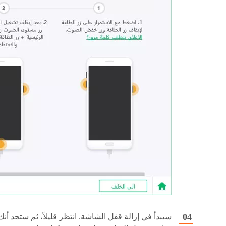
سيبدأ في إزالة قفل الشاشة. انتظر قليلاً، ثم ستجد أنك