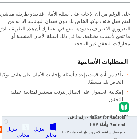
على الرغم من أن الإجابة على أسئلة الأمان قد تبدو طريقة مباشرة
لفتح قفل هاتف نوكيا الخاص بك دون فقدان البيانات، إلا أنه من
الضروري الاعتراف بحدودها. ضع في اعتبارك أن هذه الطريقة نادرًا
ما تنجح لأسباب مختلفة، بما في ذلك أسئلة الأمان المنسية أو
محاولات التحقق غير الناجحة.
المتطلبات الأساسية
تأكد من أنك قمت بإعداد أسئلة وإجابات الأمان على هاتف نوكيا
الخاص بك مسبقًا.
إمكانية الحصول على اتصال إنترنت مستقر لمتابعة عملية
التحقق.
الخطوات
4uKey for Android - رقم 1 في
Android وأداة FRP
تنزيل
تنزيل
على شاشة قفل هاتف نوكيا الخاص بك، انقر فوق خيار هل نسي
فتح قفل شاشة الاندرويد وإزالة حماية FRP
مجاني
مجاني
كلمة المرور؟ أو هل نسيت النمط؟