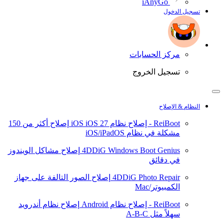
iAnyGo
تسجيل الدخول
مركز الحسابات
تسجيل الخروج
النظام & الإصلاح
ReiBoot - إصلاح نظام iOS
iOS 27
إصلاح أكثر من 150
مشكلة في نظام iOS/iPadOS
4DDiG Windows Boot Genius
إصلاح مشاكل الويندوز
في دقائق
4DDiG Photo Repair
إصلاح الصور التالفة على جهاز
الكمبيوتر/Mac
ReiBoot - إصلاح نظام Android
إصلاح نظام أندرويد
سهلاً مثل A-B-C