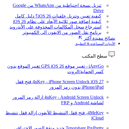
تنزيل نسخة احتياطية من WhatsApp من Google
Drive
كيفية تعيين وتنزيل خلفيات iOS 26؟ دليل كامل
كيفية إضافة صور ثلاثية الأبعاد على نظام iOS 26
استرجاع سجل المكالمات المحذوفة على الأندرويد
برنامج نقل الصور من الايفون الى الكمبيوتر
نصائح مفيدة أكثر
الأدوات المساعدة & التطبيق
سطح المكتب
iAnyGo - تغيير موقع GPS
iOS 26
تغيير الموقع بدون
كسر الحماية/الروت
iOS 27
4uKey - iPhone Screen Unlock
فتح قفل
iPhone/iPad بدون رمز المرور
4uKey - Android Screen Unlock
إزالة رمز المرور
لشاشة Android و FRP
4MeKey- فتح قفل التنشيط للآيفون
إزالة قفل تنشيط
iCloud
Tenorshare PixPretty
جديد
منقح الصور الاحترافي