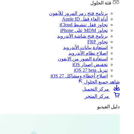
فئة الحلول
برنامج فتح رمز المرور للآيفون
أداة إلغاء قفل Apple ID
تجاوز قفل تنشيط iCloud
تجاوز MDM على iPhone
برنامج فتح شاشة الأندرويد
تجاوز FRP
استعادة بيانات الأندرويد
إصلاح نظام الأندرويد
استعادة الصور من الايفون
تخفيض إصدار iOS
تنزيل iOS 27 beta
اصلاح أخطاء ومشاكل iOS 27
شاهد جميع الحلول
مركز التحميل
مركز المتجر
دليل الفيديو