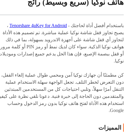
هاتف نوكيا (سريع وبسيط)
رائج
باستخدام أفضل أداة لحاجتك -
Tenorshare 4uKey for Android
،
يصبح تجاوز قفل شاشة نوكيا عملية مباشرة. تم تصميم هذه الأداة
لتجاوز أي قفل شاشة على أجهزة الاندرويد بسهولة، بما في ذلك
هواتف نوكيا الذكية. سواء كان لديك نمط أو رمز PIN أو كلمة مرور
أو قفل ببصمة الإصبع، فإن هذا الحل يدعم جميع إصدارات وموديلات
نوكيا.
كن مطمئنًا أن جهازك نوكيا آمن ومحمي طوال عملية إلغاء القفل،
دون التعرض لخطر التلف. تجعل الواجهة سهلة الاستخدام عملية
التنقل أمرًا سهلاً، وتلبي احتياجات كل من المستخدمين المبتدئين
والمتقدمين دون الحاجة إلى خبرة فنية. دعونا نلقي نظرة على كيفي
استخدام هذه الأداة لفتح هاتف نوكيا بدون رمز الدخول وحساب
Google.
المميزات