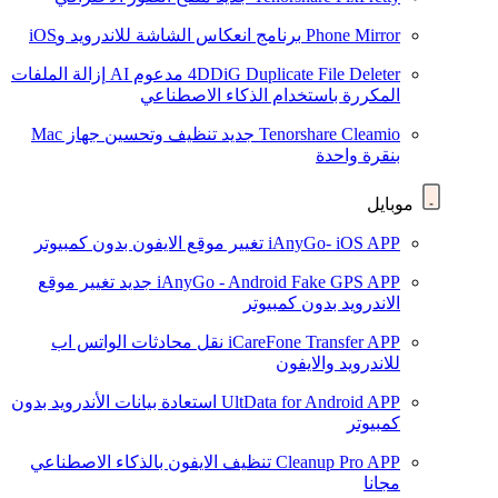
Phone Mirror
برنامج انعكاس الشاشة للاندرويد وiOS
4DDiG Duplicate File Deleter
مدعوم AI
إزالة الملفات
المكررة باستخدام الذكاء الاصطناعي
Tenorshare Cleamio
جديد
تنظيف وتحسين جهاز Mac
بنقرة واحدة
موبايل
iAnyGo- iOS APP
تغيير موقع الايفون بدون كمبيوتر
iAnyGo - Android Fake GPS APP
جديد
تغيير موقع
الاندرويد بدون كمبيوتر
iCareFone Transfer APP
نقل محادثات الواتس اب
للاندرويد والايفون
UltData for Android APP
استعادة بيانات الأندرويد بدون
كمبيوتر
Cleanup Pro APP
تنظيف الايفون بالذكاء الاصطناعي
مجانا