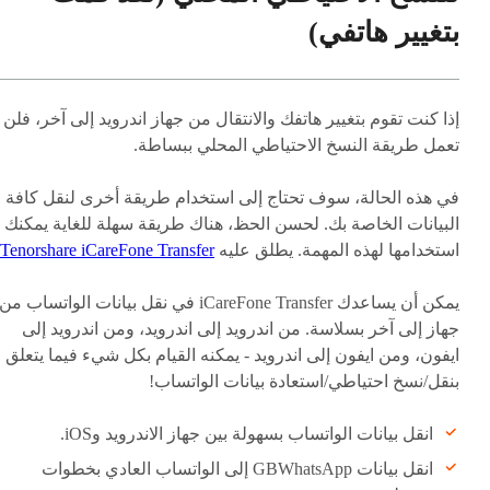
بتغيير هاتفي)
إذا كنت تقوم بتغيير هاتفك والانتقال من جهاز اندرويد إلى آخر، فلن
تعمل طريقة النسخ الاحتياطي المحلي ببساطة.
في هذه الحالة، سوف تحتاج إلى استخدام طريقة أخرى لنقل كافة
البيانات الخاصة بك. لحسن الحظ، هناك طريقة سهلة للغاية يمكنك
استخدامها لهذه المهمة. يطلق عليه
Tenorshare iCareFone Transfer
يمكن أن يساعدك iCareFone Transfer في نقل بيانات الواتساب من
جهاز إلى آخر بسلاسة. من اندرويد إلى اندرويد، ومن اندرويد إلى
ايفون، ومن ايفون إلى اندرويد - يمكنه القيام بكل شيء فيما يتعلق
بنقل/نسخ احتياطي/استعادة بيانات الواتساب!
انقل بيانات الواتساب بسهولة بين جهاز الاندرويد وiOS.
انقل بيانات GBWhatsApp إلى الواتساب العادي بخطوات