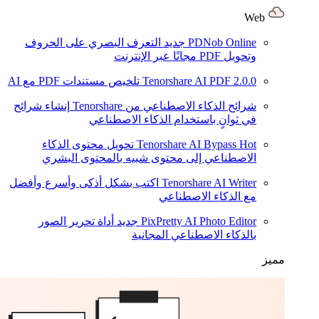
Web
PDNob Online
جديد
التعرف البصري على الحروف
وتحويل PDF مجانًا عبر الإنترنت
2.0.0
Tenorshare AI PDF
تلخيص مستندات PDF مع AI
شرائح الذكاء الاصطناعي من Tenorshare
إنشاء شرائح
في ثوانٍ باستخدام الذكاء الاصطناعي
Hot
Tenorshare AI Bypass
تحويل محتوى الذكاء
الاصطناعي إلى محتوى شبيه بالمحتوى البشري
Tenorshare AI Writer
اكتب بشكل أذكى وأسرع وأفضل
مع الذكاء الاصطناعي
PixPretty AI Photo Editor
جديد
أداة تحرير الصور
بالذكاء الاصطناعي المجانية
مميز