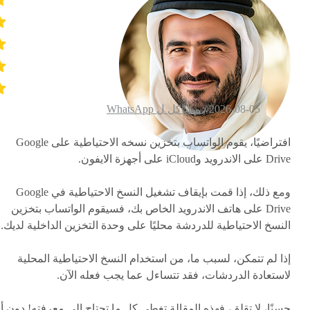
2026-08-05 /
مشاكل ل WhatsApp
افتراضيًا، يقوم الواتساب بتخزين نسخه الاحتياطية على Google
Drive على الاندرويد وiCloud على أجهزة الايفون.
ومع ذلك، إذا قمت بإيقاف تشغيل النسخ الاحتياطية في Google
Drive على هاتف الاندرويد الخاص بك، فسيقوم الواتساب بتخزين
النسخ الاحتياطية للدردشة محليًا على وحدة التخزين الداخلية لديك.
إذا لم تتمكن، لسبب ما، من استخدام النسخ الاحتياطية المحلية
لاستعادة الدردشات، فقد تتساءل عما يجب فعله الآن.
حسنًا، لا تقلق، فهذه المقالة تغطي كل ما تحتاج إلى معرفته! دون أ