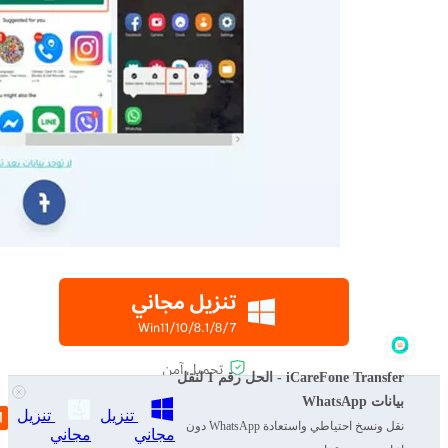
iCareFone Transfer - الحل رقم 1 لنقل
بيانات WhatsApp
تنزيل
تنزيل
نقل ونسخ احتياطي واستعادة WhatsApp دون
مجاني
مجاني