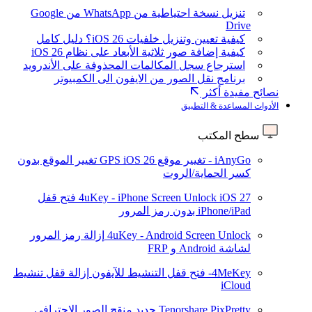
تنزيل نسخة احتياطية من WhatsApp من Google
Drive
كيفية تعيين وتنزيل خلفيات iOS 26؟ دليل كامل
كيفية إضافة صور ثلاثية الأبعاد على نظام iOS 26
استرجاع سجل المكالمات المحذوفة على الأندرويد
برنامج نقل الصور من الايفون الى الكمبيوتر
نصائح مفيدة أكثر
الأدوات المساعدة & التطبيق
سطح المكتب
iAnyGo - تغيير موقع GPS
iOS 26
تغيير الموقع بدون
كسر الحماية/الروت
iOS 27
4uKey - iPhone Screen Unlock
فتح قفل
iPhone/iPad بدون رمز المرور
4uKey - Android Screen Unlock
إزالة رمز المرور
لشاشة Android و FRP
4MeKey- فتح قفل التنشيط للآيفون
إزالة قفل تنشيط
iCloud
Tenorshare PixPretty
جديد
منقح الصور الاحترافي