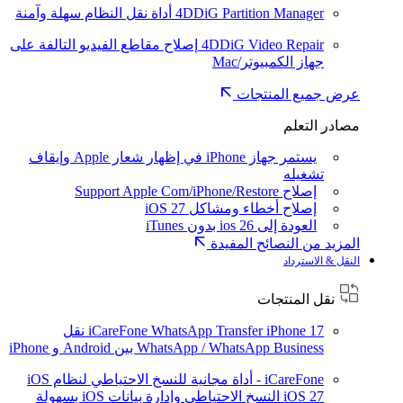
4DDiG Partition Manager
أداة نقل النظام سهلة وآمنة
4DDiG Video Repair
إصلاح مقاطع الفيديو التالفة على
جهاز الكمبيوتر/Mac
عرض جميع المنتجات
مصادر التعلم
يستمر جهاز iPhone في إظهار شعار Apple وإيقاف
تشغيله
إصلاح Support Apple Com/iPhone/Restore
إصلاح أخطاء ومشاكل iOS 27
العودة إلى ios 26 بدون iTunes
المزيد من النصائح المفيدة
النقل & الاسترداد
نقل المنتجات
iPhone 17
iCareFone WhatsApp Transfer
نقل
WhatsApp / WhatsApp Business بين Android و iPhone
iCareFone - أداة مجانية للنسخ الاحتياطي لنظام iOS
iOS 27
النسخ الاحتياطي وإدارة بيانات iOS بسهولة