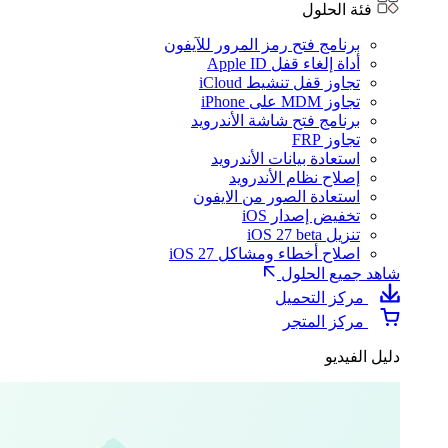
فئة الحلول
برنامج فتح رمز المرور للآيفون
أداة إلغاء قفل Apple ID
تجاوز قفل تنشيط iCloud
تجاوز MDM على iPhone
برنامج فتح شاشة الأندرويد
تجاوز FRP
استعادة بيانات الأندرويد
إصلاح نظام الأندرويد
استعادة الصور من الايفون
تخفيض إصدار iOS
تنزيل iOS 27 beta
اصلاح أخطاء ومشاكل iOS 27
شاهد جميع الحلول
مركز التحميل
مركز المتجر
دليل الفيديو