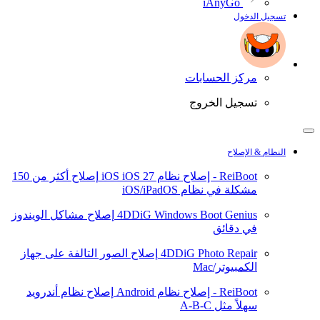
iAnyGo
تسجيل الدخول
مركز الحسابات
تسجيل الخروج
النظام & الإصلاح
ReiBoot - إصلاح نظام iOS
iOS 27
إصلاح أكثر من 150
مشكلة في نظام iOS/iPadOS
4DDiG Windows Boot Genius
إصلاح مشاكل الويندوز
في دقائق
4DDiG Photo Repair
إصلاح الصور التالفة على جهاز
الكمبيوتر/Mac
ReiBoot - إصلاح نظام Android
إصلاح نظام أندرويد
سهلاً مثل A-B-C