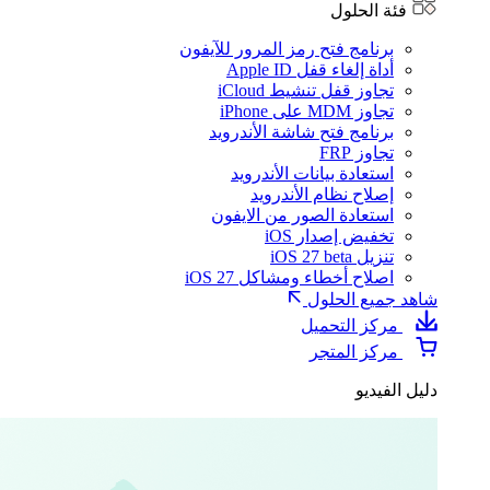
فئة الحلول
برنامج فتح رمز المرور للآيفون
أداة إلغاء قفل Apple ID
تجاوز قفل تنشيط iCloud
تجاوز MDM على iPhone
برنامج فتح شاشة الأندرويد
تجاوز FRP
استعادة بيانات الأندرويد
إصلاح نظام الأندرويد
استعادة الصور من الايفون
تخفيض إصدار iOS
تنزيل iOS 27 beta
اصلاح أخطاء ومشاكل iOS 27
شاهد جميع الحلول
مركز التحميل
مركز المتجر
دليل الفيديو