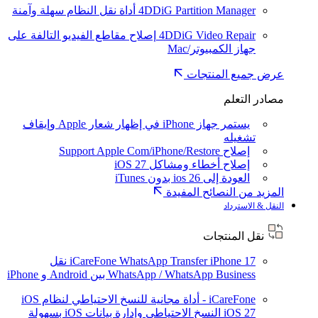
4DDiG Partition Manager
أداة نقل النظام سهلة وآمنة
4DDiG Video Repair
إصلاح مقاطع الفيديو التالفة على
جهاز الكمبيوتر/Mac
عرض جميع المنتجات
مصادر التعلم
يستمر جهاز iPhone في إظهار شعار Apple وإيقاف
تشغيله
إصلاح Support Apple Com/iPhone/Restore
إصلاح أخطاء ومشاكل iOS 27
العودة إلى ios 26 بدون iTunes
المزيد من النصائح المفيدة
النقل & الاسترداد
نقل المنتجات
iPhone 17
iCareFone WhatsApp Transfer
نقل
WhatsApp / WhatsApp Business بين Android و iPhone
iCareFone - أداة مجانية للنسخ الاحتياطي لنظام iOS
iOS 27
النسخ الاحتياطي وإدارة بيانات iOS بسهولة