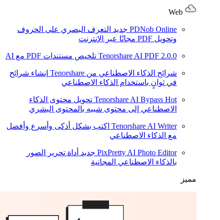
Web
PDNob Online
جديد
التعرف البصري على الحروف
وتحويل PDF مجانًا عبر الإنترنت
2.0.0
Tenorshare AI PDF
تلخيص مستندات PDF مع AI
شرائح الذكاء الاصطناعي من Tenorshare
إنشاء شرائح
في ثوانٍ باستخدام الذكاء الاصطناعي
Hot
Tenorshare AI Bypass
تحويل محتوى الذكاء
الاصطناعي إلى محتوى شبيه بالمحتوى البشري
Tenorshare AI Writer
اكتب بشكل أذكى وأسرع وأفضل
مع الذكاء الاصطناعي
PixPretty AI Photo Editor
جديد
أداة تحرير الصور
بالذكاء الاصطناعي المجانية
مميز