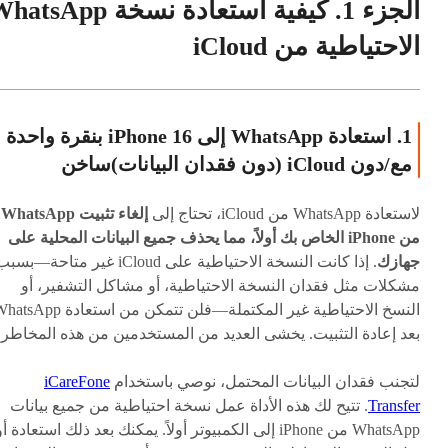
الجزء 4. الأسئلة الشائعة حول استعا
الجزء 1. كيفية استعادة نسخة tsApp
الاحتياطية من iCloud
الاحتياطية من iCloud
1. استعادة WhatsApp إلى iPhone 16 بنقرة واحدة
مع/دون iCloud (دون فقدان البيانات)
ساخن
لاستعادة WhatsApp من iCloud، تحتاج إلى
إلغاء تثبيت WhatsApp
من iPhone الخاص بك أولاً، مما يحذف جميع البيانات المحلية على
جهازك
. إذا كانت النسخة الاحتياطية على iCloud غير متاحة—بس
مشكلات مثل فقدان النسخة الاحتياطية، أو مشاكل التشفير، أو
النسخ الاحتياطية غير المكتملة—فلن تتمكن من استعادة pp
بعد إعادة التثبيت. يخشى العديد من المستخدمين من هذه المخاطر.
لتجنب فقدان البيانات المحتمل، نوصي باستخدام
iCareFone
Transfer
. تتيح لك هذه الأداة عمل نسخة احتياطية من جميع بيانات
WhatsApp من iPhone إلى الكمبيوتر أولاً. يمكنك بعد ذلك استعادة أ