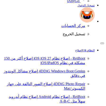
iAnyGo
تسجيل الدخول
مركز الحسابات
تسجيل الخروج
النظام & الإصلاح
ReiBoot - إصلاح نظام iOS
iOS 27
إصلاح أكثر من 150
مشكلة في نظام iOS/iPadOS
4DDiG Windows Boot Genius
إصلاح مشاكل الويندوز
في دقائق
4DDiG Photo Repair
إصلاح الصور التالفة على جهاز
الكمبيوتر/Mac
ReiBoot - إصلاح نظام Android
إصلاح نظام أندرويد
سهلاً مثل A-B-C