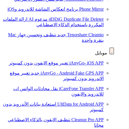
Phone Mirror
برنامج انعكاس الشاشة للاندرويد وiOS
4DDiG Duplicate File Deleter
مدعوم AI
إزالة الملفات
المكررة باستخدام الذكاء الاصطناعي
Tenorshare Cleamio
جديد
تنظيف وتحسين جهاز Mac
بنقرة واحدة
موبايل
iAnyGo- iOS APP
تغيير موقع الايفون بدون كمبيوتر
iAnyGo - Android Fake GPS APP
جديد
تغيير موقع
الاندرويد بدون كمبيوتر
iCareFone Transfer APP
نقل محادثات الواتس اب
للاندرويد والايفون
UltData for Android APP
استعادة بيانات الأندرويد بدون
كمبيوتر
Cleanup Pro APP
تنظيف الايفون بالذكاء الاصطناعي
مجانا