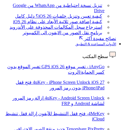
تنزيل نسخة احتياطية من WhatsApp من Google
Drive
كيفية تعيين وتنزيل خلفيات iOS 26؟ دليل كامل
كيفية إضافة صور ثلاثية الأبعاد على نظام iOS 26
استرجاع سجل المكالمات المحذوفة على الأندرويد
برنامج نقل الصور من الايفون الى الكمبيوتر
نصائح مفيدة أكثر
الأدوات المساعدة & التطبيق
سطح المكتب
iAnyGo - تغيير موقع GPS
iOS 26
تغيير الموقع بدون
كسر الحماية/الروت
iOS 27
4uKey - iPhone Screen Unlock
فتح قفل
iPhone/iPad بدون رمز المرور
4uKey - Android Screen Unlock
إزالة رمز المرور
لشاشة Android و FRP
4MeKey- فتح قفل التنشيط للآيفون
إزالة قفل تنشيط
iCloud
Tenorshare PixPretty
جديد
منقح الصور الاحترافي