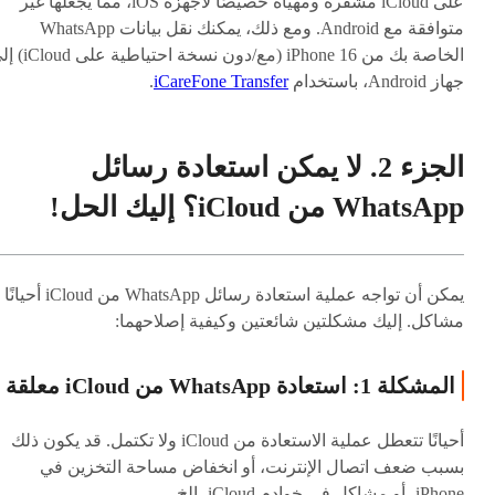
على iCloud مشفرة ومهيأة خصيصًا لأجهزة iOS، مما يجعلها غير
متوافقة مع Android. ومع ذلك، يمكنك نقل بيانات WhatsApp
الخاصة بك من iPhone 16 (مع/دون نسخة احتيا
جهاز Android، باستخدام
iCareFone Transfer
.
الجزء 2. لا يمكن استعادة رسائل
WhatsApp من iCloud؟ إليك الحل!
يمكن أن تواجه عملية استعادة رسائل WhatsApp من iCloud أحيانًا
مشاكل. إليك مشكلتين شائعتين وكيفية إصلاحهما:
المشكلة 1: استعادة WhatsApp من iCloud معلقة
أحيانًا تتعطل عملية الاستعادة من iCloud ولا تكتمل. قد يكون ذلك
بسبب ضعف اتصال الإنترنت، أو انخفاض مساحة التخزين في
iPhone، أو مشاكل في خوادم iCloud، إلخ.