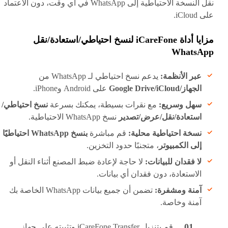
نقل النسخة الاحتياطية إلى WhatsApp في أي وقت، دون الاعتماد
على iCloud.
مزايا أداة iCareFone لنسخ احتياطي/استعادة/نقل
WhatsApp
عبر الأنظمة:
يدعم نسخ احتياطي لـ WhatsApp من
الجهاز/Google Drive/iCloud
على Android وiPhone.
سهل وسريع:
مع نقرات بسيطة، يمكنك بسرعة
نسخ احتياطي/
استعادة/نقل/عرض/تصدير
نسخ WhatsApp الاحتياطية.
نسخة احتياطية محلية:
قم مباشرة
بنسخ WhatsApp احتياطيًا
إلى الكمبيوتر
، متجنبًا حدود التخزين.
لا فقدان للبيانات:
لا حاجة لإعادة ضبط المصنع أثناء النقل أو
الاستعادة، دون فقدان أي بيانات.
آمنة ومشفرة:
تضمن أن جميع بيانات WhatsApp الخاصة بك
آمنة وخاصة.
قم بتنزيل iCareFone Transfer وتثبيته على جهاز