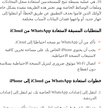
16، هي عملية بسيطة تتيح للمستخدمين استعادة سجل المحادثات
وملفات الوسائط الخاصة بهم. تعتبر هذه الطريقة مفيدة بشكل خا
لأولئك الذين قاموا بحذف التطبيق عن طريق الخطأ، أو انتقلوا إلى
جهاز جديد، أو واجهوا فقدان البيانات لأسباب مختلفة.
المتطلبات المسبقة لاستعادة WhatsApp من iCloud
تأكد من أن WhatsApp تم نسخه احتياطيًا إلى iCloud.
يجب أن يحتوي iPhone الخاص بك على مساحة تخزين كافية
لاستيعاب النسخة الاحتياطية.
اتصال Wi-Fi موثوق ضروري لتنزيل النسخة الاحتياطية بسلاسة
دون انقطاع.
خطوات استعادة WhatsApp من iCloud إلى iPhone
انتقل إلى إعدادات WhatsApp الخاصة بك، ثم انتقل إلى إعدادات
الدردشة.
بعد ذلك، انقر فوق "نسخ احتياطي للدردشة" وتأكد من نسخها