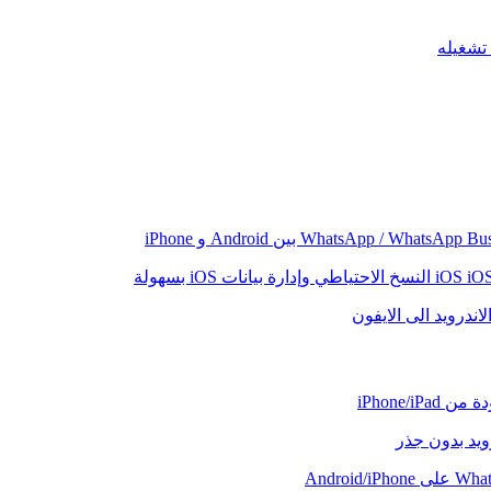
iO
النسخ الاحتياطي وإدارة بيانات iOS بسهولة
اندرويد الى الايفون
iPhone/iP
رويد بدون جذر