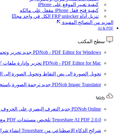
كيفية تغيير الموقع على iPhone
كيفية فتح قفل iPhone مقفل على مالكه
تنزيل أداة FRP unlocker الكل في واحد مجانًا
المزيد من النصائح المفيدة
AI & PDF
سطح المكتب
PDNob - PDF Editor for Windows
جديد
تحرير وتحسين ملفات PDF باستخد
PDNob - PDF Editor for Mac
تحرير وإدارة ملفات PDF باستخدام الذكاء الاصطناعي على نظام macOS
تحويل الصورة إلى نص
التقاط وتحويل الصورة إلى ا
PDNob Image Translator
جديد
ترجمة الصورة باستخدام
Web
PDNob Online
جديد
التعرف البصري على الحروف وتحويل PDF مجانًا ع
2.0.0
Tenorshare AI PDF
تلخيص مستندات PDF مع AI
شرائح الذكاء الاصطناعي من Tenorshare
إنشاء شرائ