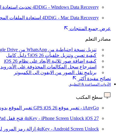
4DDiG - Windows Data Recovery
تحديث
استعادة ا
4DDiG - Mac Data Recovery
استعادة الملفات الم
عرض جميع المنتجات
مصادر التعلم
تنزيل نسخة احتياطية من WhatsApp من Google Drive
كيفية تعيين وتنزيل خلفيات iOS 26؟ دليل كامل
كيفية إضافة صور ثلاثية الأبعاد على نظام iOS 26
استرجاع سجل المكالمات المحذوفة على الأندرويد
برنامج نقل الصور من الايفون الى الكمبيوتر
نصائح مفيدة أكثر
الأدوات المساعدة & التطبيق
سطح المكتب
iAnyGo - تغيير موقع GPS
iOS 26
تغيير الموقع بدو
iOS 27
4uKey - iPhone Screen Unlock
فتح قفل iPhone/iPad بدون رمز المرور
4uKey - Android Screen Unlock
إزالة رمز المرور لشاشة roid