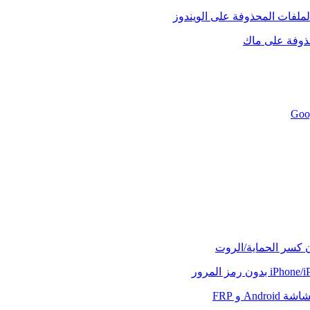
لملفات المحذوفة على الويندوز
حذوفة على ماك
ن كسر الحماية/الروت
And و FRP