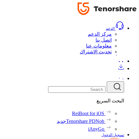
الدعم
مركز الدعم
اتصل بنا
معلومات عنا
تحديث الاشتراك
البحث السريع
ReiBoot for iOS
Tenorshare PDNob
جديد
iAnyGo
تسجيل الدخول