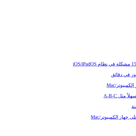
وز في دقائق
كمبيوتر/Mac
ً مثل A-B-C
نة
 جهاز الكمبيوتر/Mac