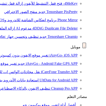
4MeKey- فتح قفل التنشيط للآيفون
إزالة قفل تنشيط oud
Tenorshare PixPretty
جديد
منقح الصور الاحترافي
Phone Mirror
برنامج انعكاس الشاشة للاندرويد وiOS
4DDiG Duplicate File Deleter
مدعوم AI
إزالة المل
Tenorshare Cleamio
جديد
تنظيف وتحسين جهاز Mac بنقرة واحدة
موبايل
iAnyGo- iOS APP
تغيير موقع الايفون بدون كمبيوتر
iAnyGo - Android Fake GPS APP
جديد
تغيير موقع 
iCareFone Transfer APP
نقل محادثات الواتس اب للا
UltData for Android APP
استعادة بيانات الأندرويد ب
Cleanup Pro APP
تنظيف الايفون بالذكاء الاصطناعي
مصادر التعلم
أفضل أداة لتغيير موقع بوكيمون جو