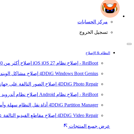
مركز الحسابات
تسجيل الخروج
النظام & الإصلاح
ReiBoot - إصلاح نظام iOS
iOS 27
إصلاح أكثر من 150 مشكلة في نظام iOS/iPadOS
4DDiG Windows Boot Genius
إصلاح مشاكل الويند
4DDiG Photo Repair
إصلاح الصور التالفة على جهاز ال
ReiBoot - إصلاح نظام Android
إصلاح نظام أندرويد سهلا
4DDiG Partition Manager
أداة نقل النظام سهلة وآم
4DDiG Video Repair
إصلاح مقاطع الفيديو التالفة على
عرض جميع المنتجات