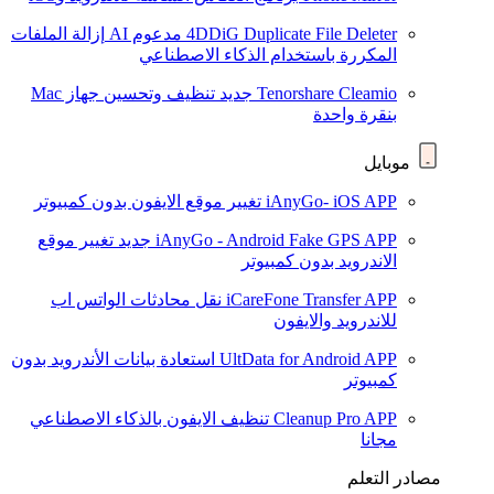
4DDiG Duplicate File Deleter
مدعوم AI
إزالة الملفات
المكررة باستخدام الذكاء الاصطناعي
Tenorshare Cleamio
جديد
تنظيف وتحسين جهاز Mac
بنقرة واحدة
موبايل
iAnyGo- iOS APP
تغيير موقع الايفون بدون كمبيوتر
iAnyGo - Android Fake GPS APP
جديد
تغيير موقع
الاندرويد بدون كمبيوتر
iCareFone Transfer APP
نقل محادثات الواتس اب
للاندرويد والايفون
UltData for Android APP
استعادة بيانات الأندرويد بدون
كمبيوتر
Cleanup Pro APP
تنظيف الايفون بالذكاء الاصطناعي
مجانا
مصادر التعلم