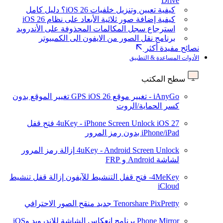
Drive
كيفية تعيين وتنزيل خلفيات iOS 26؟ دليل كامل
كيفية إضافة صور ثلاثية الأبعاد على نظام iOS 26
استرجاع سجل المكالمات المحذوفة على الأندرويد
برنامج نقل الصور من الايفون الى الكمبيوتر
نصائح مفيدة أكثر
الأدوات المساعدة & التطبيق
سطح المكتب
iAnyGo - تغيير موقع GPS
iOS 26
تغيير الموقع بدون
كسر الحماية/الروت
iOS 27
4uKey - iPhone Screen Unlock
فتح قفل
iPhone/iPad بدون رمز المرور
4uKey - Android Screen Unlock
إزالة رمز المرور
لشاشة Android و FRP
4MeKey- فتح قفل التنشيط للآيفون
إزالة قفل تنشيط
iCloud
Tenorshare PixPretty
جديد
منقح الصور الاحترافي
Phone Mirror
برنامج انعكاس الشاشة للاندرويد وiOS