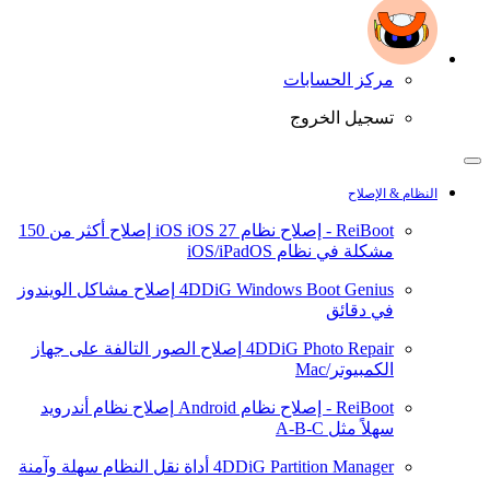
مركز الحسابات
تسجيل الخروج
النظام & الإصلاح
ReiBoot - إصلاح نظام iOS
iOS 27
إصلاح أكثر من 150
مشكلة في نظام iOS/iPadOS
4DDiG Windows Boot Genius
إصلاح مشاكل الويندوز
في دقائق
4DDiG Photo Repair
إصلاح الصور التالفة على جهاز
الكمبيوتر/Mac
ReiBoot - إصلاح نظام Android
إصلاح نظام أندرويد
سهلاً مثل A-B-C
4DDiG Partition Manager
أداة نقل النظام سهلة وآمنة