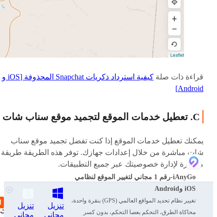
قراءة ذات صلة
كيفية استرداد ذكريات Snapchat المحذوفة [iOS و
Android]
C. تعطيل خدمات الموقع لتجميد موقع سناب شات
يمكنك تعطيل خدمات الموقع إذا كنت تفضل تجميد موقع سناب
شات مباشرة من خلال إعدادات جهازك. توفر هذه الطريقة طريقة
مباشرة لإدارة خصوصيتك عبر جميع التطبيقات.
iAnyGo-رقم 1 مجاني لتغيير الموقع لنظامي
خطوات كيفية تجميد موقع سناب شات:
iOS وAndroid
تغيير نظام تحديد المواقع العالمي (GPS) بنقرة واحدة،
تنزيل
تنزيل
فتح الإعدادات
: اذهب إلى تطبيق الإعدادات على هاتفك
محاكاة الطرق، التحكم بعصا التحكم، بدون كسر
مجاني
مجاني