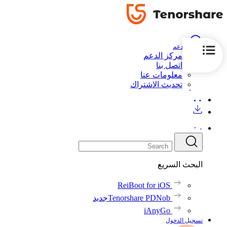
الدعم
مركز الدعم
اتصل بنا
معلومات عنا
تحديث الاشتراك
البحث السريع
ReiBoot for iOS
Tenorshare PDNob
جديد
iAnyGo
تسجيل الدخول