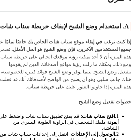
A. استخدام وضع الشبح لإيقاف خريطة سناب شات
إذا كنت ترغب في إبقاء موقع سناب شات الخاص بك خاصًا تمامًا ع
جميع المستخدمين الآخرين، فإن وضع الشبح هو الحل الأمثل.
تضمن
هذه الميزة أن لا أحد يمكنه رؤية موقعك الحالي على خريطة سناب.
ومع ذلك، يمكنك ما زلت رؤية مواقع أصدقائك الذين لم يقوموا
بتفعيل وضع الشبح. بينما يوفر وضع الشبح فوائد كبيرة للخصوصية،
هناك جانب سلبي وهو أن يصبح من الواضح لأصدقائك أنك قد فعلت
هذه الميزة إذا حاولوا العثور عليك على
خريطة سناب
.
خطوات تفعيل وضع الشبح
1.
افتح سناب شات
: قم بفتح تطبيق سناب شات واضغط على
أيقونة ملفك الشخصي في الزاوية العلوية اليسرى من
الشاشة.
2.
الوصول إلى الإعدادات
: انتقل إلى إعدادات سناب شات من
خلال النقر على أيقونة الترس في الزاوية العلوية اليمنى.