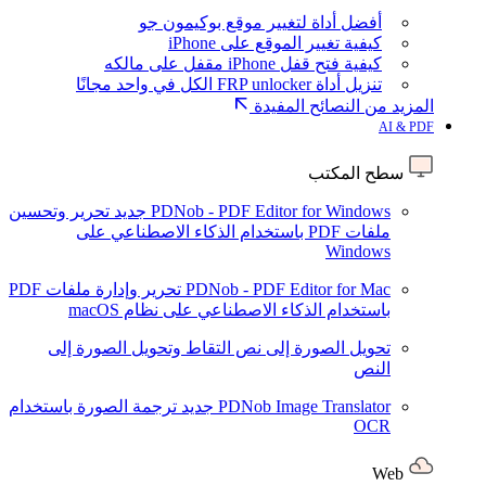
أفضل أداة لتغيير موقع بوكيمون جو
كيفية تغيير الموقع على iPhone
كيفية فتح قفل iPhone مقفل على مالكه
تنزيل أداة FRP unlocker الكل في واحد مجانًا
المزيد من النصائح المفيدة
AI & PDF
سطح المكتب
PDNob - PDF Editor for Windows
جديد
تحرير وتحسين
ملفات PDF باستخدام الذكاء الاصطناعي على
Windows
PDNob - PDF Editor for Mac
تحرير وإدارة ملفات PDF
باستخدام الذكاء الاصطناعي على نظام macOS
تحويل الصورة إلى نص
التقاط وتحويل الصورة إلى
النص
PDNob Image Translator
جديد
ترجمة الصورة باستخدام
OCR
Web