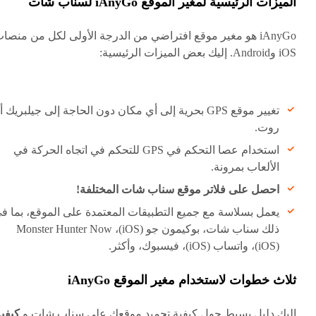
الميزات الرئيسية لمغير الموقع iAnyGo لسناب شات
iAnyGo هو مغير موقع افتراضي من الدرجة الأولى لكل من منصا
iOS وAndroid. إليك بعض الميزات الرئيسية:
تغيير موقع GPS بحرية إلى أي مكان دون الحاجة إلى جيلبريك أ
روت.
استخدام عصا التحكم في GPS للتحكم في اتجاه الحركة في
الألعاب بمرونة.
احصل على فلاتر موقع سناب شات المختلفة!
يعمل بسلاسة مع جميع التطبيقات المعتمدة على الموقع، بما ف
ذلك سناب شات، بوكيمون جو (iOS)، Monster Hunter Now
(iOS)، واتساب (iOS)، فيسبوك، وأكثر.
ثلاث خطوات لاستخدام مغير الموقع iAnyGo
إليك دليل بسيط حول كيفية تجميد موقعك على سناب شات و
كيفي