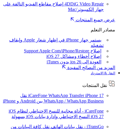
4DDiG Video Repair
إصلاح مقاطع الفيديو التالفة على
جهاز الكمبيوتر/Mac
عرض جميع المنتجات
مصادر التعلم
يستمر جهاز iPhone في إظهار شعار Apple وإيقاف
تشغيله
إصلاح Support Apple Com/iPhone/Restore
إصلاح أخطاء ومشاكل iOS 27
العودة إلى ios 26 بدون iTunes
المزيد من النصائح المفيدة
النقل & الاسترداد
نقل المنتجات
iPhone 17
iCareFone WhatsApp Transfer
نقل
WhatsApp / WhatsApp Business بين Android و iPhone
iCareFone - أداة مجانية للنسخ الاحتياطي لنظام iOS
iOS 27
النسخ الاحتياطي وإدارة بيانات iOS بسهولة
iTransGo - نقل بيانات الهاتف
نقل كافة البيانات من