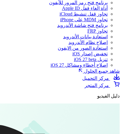
برنامج فتح رمز المرور للآيفون
أداة إلغاء قفل Apple ID
تجاوز قفل تنشيط iCloud
تجاوز MDM على iPhone
برنامج فتح شاشة الأندرويد
تجاوز FRP
استعادة بيانات الأندرويد
إصلاح نظام الأندرويد
استعادة الصور من الايفون
تخفيض إصدار iOS
تنزيل iOS 27 beta
اصلاح أخطاء ومشاكل iOS 27
شاهد جميع الحلول
مركز التحميل
مركز المتجر
دليل الفيديو