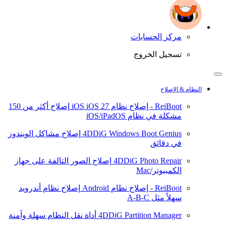
مركز الحسابات
تسجيل الخروج
النظام & الإصلاح
ReiBoot - إصلاح نظام iOS
iOS 27
إصلاح أكثر من 150
مشكلة في نظام iOS/iPadOS
4DDiG Windows Boot Genius
إصلاح مشاكل الويندوز
في دقائق
4DDiG Photo Repair
إصلاح الصور التالفة على جهاز
الكمبيوتر/Mac
ReiBoot - إصلاح نظام Android
إصلاح نظام أندرويد
سهلاً مثل A-B-C
4DDiG Partition Manager
أداة نقل النظام سهلة وآمنة