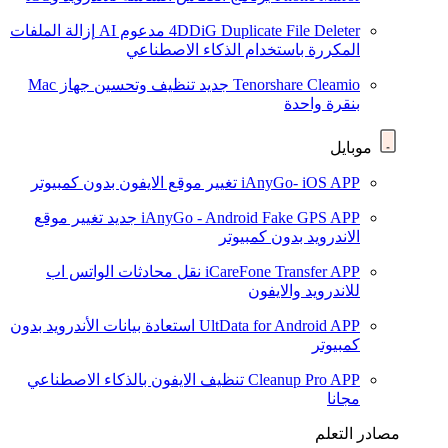
4DDiG Duplicate File Deleter
مدعوم AI
إزالة الملفات
المكررة باستخدام الذكاء الاصطناعي
Tenorshare Cleamio
جديد
تنظيف وتحسين جهاز Mac
بنقرة واحدة
موبايل
iAnyGo- iOS APP
تغيير موقع الايفون بدون كمبيوتر
iAnyGo - Android Fake GPS APP
جديد
تغيير موقع
الاندرويد بدون كمبيوتر
iCareFone Transfer APP
نقل محادثات الواتس اب
للاندرويد والايفون
UltData for Android APP
استعادة بيانات الأندرويد بدون
كمبيوتر
Cleanup Pro APP
تنظيف الايفون بالذكاء الاصطناعي
مجانا
مصادر التعلم