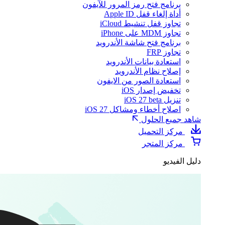
برنامج فتح رمز المرور للآيفون
أداة إلغاء قفل Apple ID
تجاوز قفل تنشيط iCloud
تجاوز MDM على iPhone
برنامج فتح شاشة الأندرويد
تجاوز FRP
استعادة بيانات الأندرويد
إصلاح نظام الأندرويد
استعادة الصور من الايفون
تخفيض إصدار iOS
تنزيل iOS 27 beta
اصلاح أخطاء ومشاكل iOS 27
شاهد جميع الحلول
مركز التحميل
مركز المتجر
دليل الفيديو