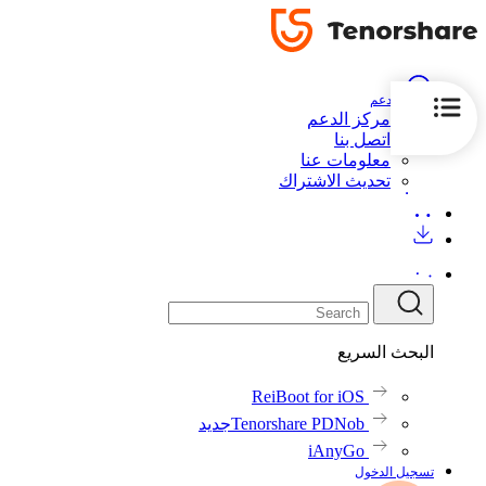
الدعم
مركز الدعم
اتصل بنا
معلومات عنا
تحديث الاشتراك
البحث السريع
ReiBoot for iOS
Tenorshare PDNob
جديد
iAnyGo
تسجيل الدخول