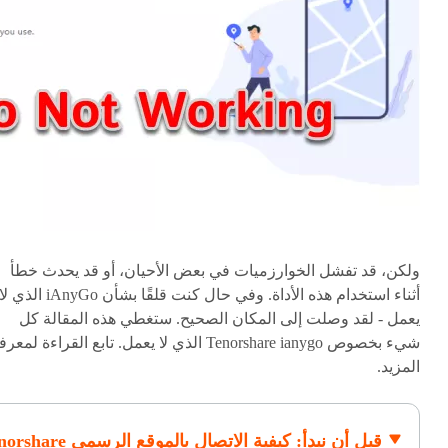
ولكن، قد تفشل الخوارزميات في بعض الأحيان، أو قد يحدث خطأ
أثناء استخدام هذه الأداة. وفي حال كنت قلقًا بشأن
iAnyGo الذي لا
يعمل
- لقد وصلت إلى المكان الصحيح. ستغطي هذه المقالة كل
شيء بخصوص Tenorshare ianygo الذي لا يعمل. تابع القراءة لمعر
المزيد.
قبل أن نبدأ: كيفية الاتصال بالموقع الرسم