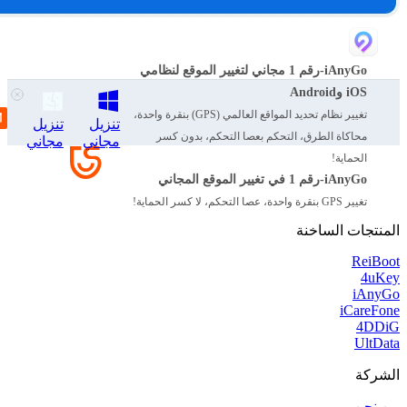
iAnyGo-رقم 1 مجاني لتغيير الموقع لنظامي
iOS وAndroid
تغيير نظام تحديد المواقع العالمي (GPS) بنقرة واحدة،
تنزيل
تنزيل
محاكاة الطرق، التحكم بعصا التحكم، بدون كسر
مجاني
مجاني
الحماية!
iAnyGo-رقم 1 في تغيير الموقع المجاني
تغيير GPS بنقرة واحدة، عصا التحكم، لا كسر الحماية!
المنتجات الساخنة
ReiBoot
4uKey
iAnyGo
iCareFone
4DDiG
UltData
الشركة
من نحن