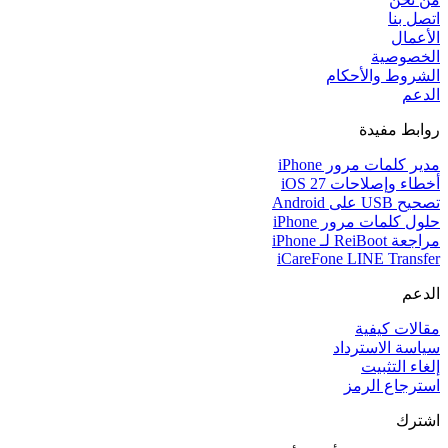
اتصل بنا
الأعمال
الخصوصية
الشروط والأحكام
الدعم
روابط مفيدة
مدير كلمات مرور iPhone
أخطاء وإصلاحات iOS 27
تصحيح USB على Android
حلول كلمات مرور iPhone
مراجعة ReiBoot لـ iPhone
iCareFone LINE Transfer
الدعم
مقالات كيفية
سياسة الاسترداد
إلغاء التثبيت
استرجاع الرمز
اشترك