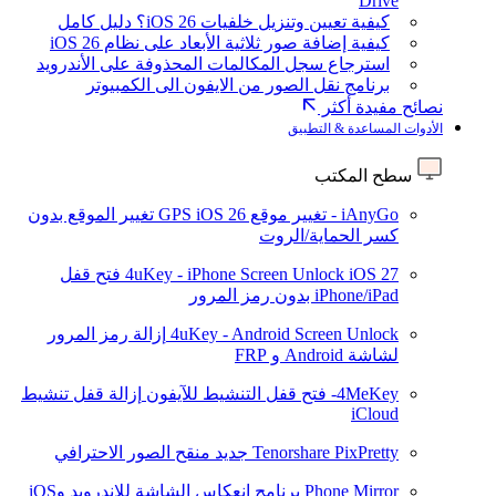
Drive
كيفية تعيين وتنزيل خلفيات iOS 26؟ دليل كامل
كيفية إضافة صور ثلاثية الأبعاد على نظام iOS 26
استرجاع سجل المكالمات المحذوفة على الأندرويد
برنامج نقل الصور من الايفون الى الكمبيوتر
نصائح مفيدة أكثر
الأدوات المساعدة & التطبيق
سطح المكتب
iAnyGo - تغيير موقع GPS
iOS 26
تغيير الموقع بدون
كسر الحماية/الروت
iOS 27
4uKey - iPhone Screen Unlock
فتح قفل
iPhone/iPad بدون رمز المرور
4uKey - Android Screen Unlock
إزالة رمز المرور
لشاشة Android و FRP
4MeKey- فتح قفل التنشيط للآيفون
إزالة قفل تنشيط
iCloud
Tenorshare PixPretty
جديد
منقح الصور الاحترافي
Phone Mirror
برنامج انعكاس الشاشة للاندرويد وiOS