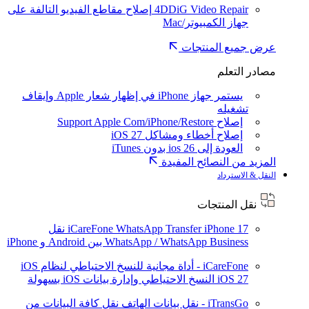
4DDiG Video Repair
إصلاح مقاطع الفيديو التالفة على
جهاز الكمبيوتر/Mac
عرض جميع المنتجات
مصادر التعلم
يستمر جهاز iPhone في إظهار شعار Apple وإيقاف
تشغيله
إصلاح Support Apple Com/iPhone/Restore
إصلاح أخطاء ومشاكل iOS 27
العودة إلى ios 26 بدون iTunes
المزيد من النصائح المفيدة
النقل & الاسترداد
نقل المنتجات
iPhone 17
iCareFone WhatsApp Transfer
نقل
WhatsApp / WhatsApp Business بين Android و iPhone
iCareFone - أداة مجانية للنسخ الاحتياطي لنظام iOS
iOS 27
النسخ الاحتياطي وإدارة بيانات iOS بسهولة
iTransGo - نقل بيانات الهاتف
نقل كافة البيانات من