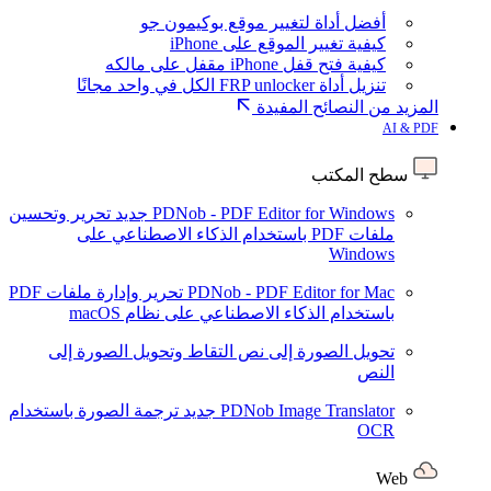
أفضل أداة لتغيير موقع بوكيمون جو
كيفية تغيير الموقع على iPhone
كيفية فتح قفل iPhone مقفل على مالكه
تنزيل أداة FRP unlocker الكل في واحد مجانًا
المزيد من النصائح المفيدة
AI & PDF
سطح المكتب
PDNob - PDF Editor for Windows
جديد
تحرير وتحسين
ملفات PDF باستخدام الذكاء الاصطناعي على
Windows
PDNob - PDF Editor for Mac
تحرير وإدارة ملفات PDF
باستخدام الذكاء الاصطناعي على نظام macOS
تحويل الصورة إلى نص
التقاط وتحويل الصورة إلى
النص
PDNob Image Translator
جديد
ترجمة الصورة باستخدام
OCR
Web