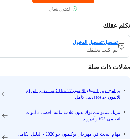
تكلم عقلك
تسجيل/تسجيل الدخول
ثم اكتب تعليقك
مقالات ذات صلة
برنامج تغيير الموقع للايفون ios 27 | كيفية تغيير الموقع
للايفون ios 27 [دليل كامل]
تنزيل فيديو تيك توك بدون علامة مائية: أفضل 5 أدوات
لنظامي iOS وأندرويد
مهام البحث في مهرجان بوكيمون جو 2026 - الدليل الكامل