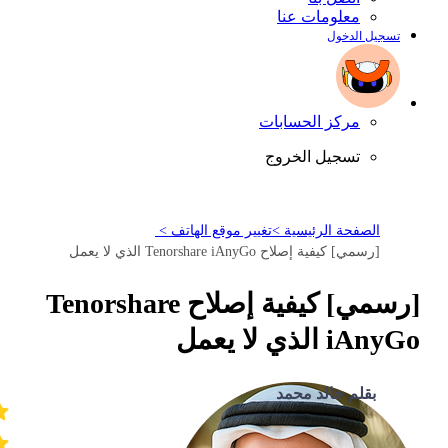
معلومات عنا
تسجيل الدخول
مركز الحسابات
تسجيل الخروج
الصفحة الرئيسية >
تغيير موقع الهاتف >
[رسمي] كيفية إصلاح Tenorshare iAnyGo الذي لا يعمل
[رسمي] كيفية إصلاح Tenorshare
iAnyGo الذي لا يعمل
بقلم خالد محمد