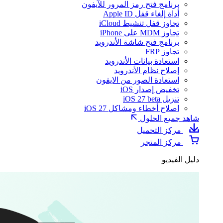
برنامج فتح رمز المرور للآيفون
أداة إلغاء قفل Apple ID
تجاوز قفل تنشيط iCloud
تجاوز MDM على iPhone
برنامج فتح شاشة الأندرويد
تجاوز FRP
استعادة بيانات الأندرويد
إصلاح نظام الأندرويد
استعادة الصور من الايفون
تخفيض إصدار iOS
تنزيل iOS 27 beta
اصلاح أخطاء ومشاكل iOS 27
شاهد جميع الحلول
مركز التحميل
مركز المتجر
دليل الفيديو