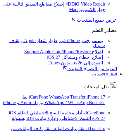
4DDiG Video Repair
إصلاح مقاطع الفيديو التالفة على
جهاز الكمبيوتر/Mac
عرض جميع المنتجات
مصادر التعلم
يستمر جهاز iPhone في إظهار شعار Apple وإيقاف
تشغيله
إصلاح Support Apple Com/iPhone/Restore
إصلاح أخطاء ومشاكل iOS 27
العودة إلى ios 26 بدون iTunes
المزيد من النصائح المفيدة
النقل & الاسترداد
نقل المنتجات
iPhone 17
iCareFone WhatsApp Transfer
نقل
WhatsApp / WhatsApp Business بين Android و iPhone
iCareFone - أداة مجانية للنسخ الاحتياطي لنظام iOS
iOS 27
النسخ الاحتياطي وإدارة بيانات iOS بسهولة
iTransGo - نقل بيانات الهاتف
نقل كافة البيانات من