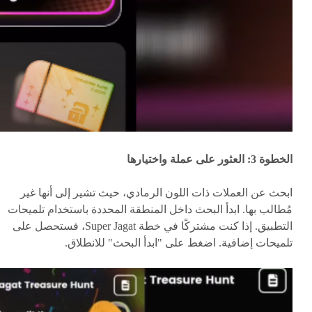
الخطوة 3: العثور على عملة واختيارها
ابحث عن العملات ذات اللون الرمادي، حيث تشير إلى أنها غير
مُطالب بها. ابدأ البحث داخل المنطقة المحددة باستخدام تلميحات
التطبيق. إذا كنت مشتركًا في خطة Super Jagat، فستحصل على
تلميحات إضافية. اضغط على "ابدأ البحث" للانطلاق.