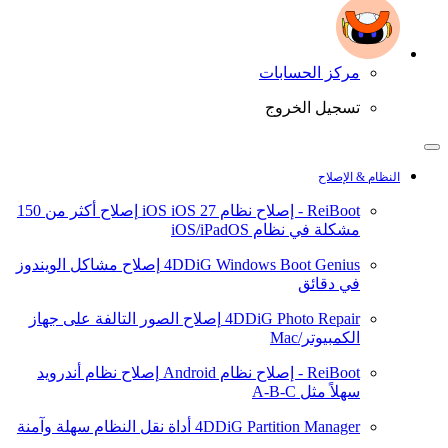
مركز الحسابات
تسجيل الخروج
النظام & الإصلاح
ReiBoot - إصلاح نظام iOS
iOS 27
إصلاح أكثر من 150
مشكلة في نظام iOS/iPadOS
4DDiG Windows Boot Genius
إصلاح مشاكل الويندوز
في دقائق
4DDiG Photo Repair
إصلاح الصور التالفة على جهاز
الكمبيوتر/Mac
ReiBoot - إصلاح نظام Android
إصلاح نظام أندرويد
سهلاً مثل A-B-C
4DDiG Partition Manager
أداة نقل النظام سهلة وآمنة