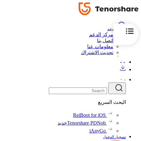
الدعم
مركز الدعم
اتصل بنا
معلومات عنا
تحديث الاشتراك
البحث السريع
ReiBoot for iOS
Tenorshare PDNob
جديد
iAnyGo
تسجيل الدخول