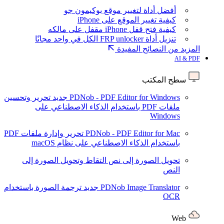
أفضل أداة لتغيير موقع بوكيمون جو
كيفية تغيير الموقع على iPhone
كيفية فتح قفل iPhone مقفل على مالكه
تنزيل أداة FRP unlocker الكل في واحد مجانًا
المزيد من النصائح المفيدة
AI & PDF
سطح المكتب
PDNob - PDF Editor for Windows
جديد
تحرير وتحسين
ملفات PDF باستخدام الذكاء الاصطناعي على
Windows
PDNob - PDF Editor for Mac
تحرير وإدارة ملفات PDF
باستخدام الذكاء الاصطناعي على نظام macOS
تحويل الصورة إلى نص
التقاط وتحويل الصورة إلى
النص
PDNob Image Translator
جديد
ترجمة الصورة باستخدام
OCR
Web