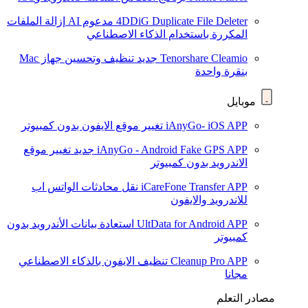
4DDiG Duplicate File Deleter
مدعوم AI
إزالة الملفات
المكررة باستخدام الذكاء الاصطناعي
Tenorshare Cleamio
جديد
تنظيف وتحسين جهاز Mac
بنقرة واحدة
موبايل
iAnyGo- iOS APP
تغيير موقع الايفون بدون كمبيوتر
iAnyGo - Android Fake GPS APP
جديد
تغيير موقع
الاندرويد بدون كمبيوتر
iCareFone Transfer APP
نقل محادثات الواتس اب
للاندرويد والايفون
UltData for Android APP
استعادة بيانات الأندرويد بدون
كمبيوتر
Cleanup Pro APP
تنظيف الايفون بالذكاء الاصطناعي
مجانا
مصادر التعلم