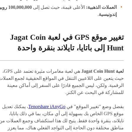
العملات الذهبية:
الأعلى قيمة، حيث تصل إلى
100,000,000 ر
إندونيسية
.
تغيير موقع GPS في لعبة Jagat Coin
Hunt إلى باتايا، تايلاند بنقرة واحدة
لعبة Jagat Coin Hunt
هي لعبة مغامرات مثيرة تعتمد على GPS،
حيث يتعين على اللاعبين التنقل في المواقع الحقيقية لجمع العملات
الرقمية. ولكن، ليس الجميع قادرًا على السفر إلى أماكن معينة
للمشاركة في البحث عن الكنز.
بفضل وضع "تغيير الموقع" في
Tenorshare iAnyGo
، يمكنك تعديل
موقع GPS الخاص بك بسهولة إلى أي مكان، بما في ذلك باتايا،
تايلاند، بنقرة واحدة فقط. يتيح لك هذا استكشاف وجمع العملات من
مناطق مختلفة دون الحاجة إلى التواجد الفعلي هناك، مما يعزز