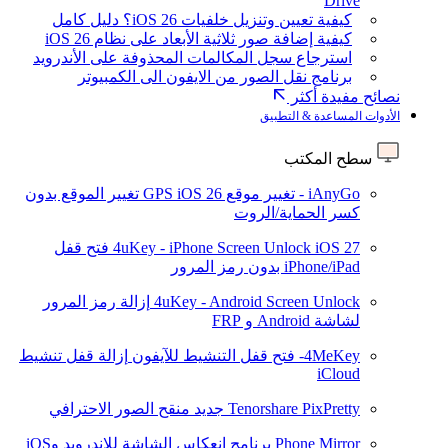
Drive
كيفية تعيين وتنزيل خلفيات iOS 26؟ دليل كامل
كيفية إضافة صور ثلاثية الأبعاد على نظام iOS 26
استرجاع سجل المكالمات المحذوفة على الأندرويد
برنامج نقل الصور من الايفون الى الكمبيوتر
نصائح مفيدة أكثر
الأدوات المساعدة & التطبيق
سطح المكتب
iAnyGo - تغيير موقع GPS
iOS 26
تغيير الموقع بدون
كسر الحماية/الروت
iOS 27
4uKey - iPhone Screen Unlock
فتح قفل
iPhone/iPad بدون رمز المرور
4uKey - Android Screen Unlock
إزالة رمز المرور
لشاشة Android و FRP
4MeKey- فتح قفل التنشيط للآيفون
إزالة قفل تنشيط
iCloud
Tenorshare PixPretty
جديد
منقح الصور الاحترافي
Phone Mirror
برنامج انعكاس الشاشة للاندرويد وiOS