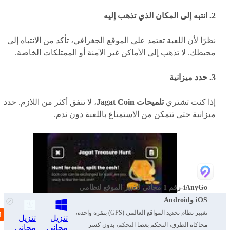
2. انتبه إلى المكان الذي تذهب إليه
نظرًا لأن اللعبة تعتمد على الموقع الجغرافي، تأكد من الانتباه إلى
محيطك. لا تذهب إلى الأماكن غير الآمنة أو الممتلكات الخاصة.
3. حدد ميزانية
إذا كنت تشتري
تلميحات Jagat Coin
، لا تنفق أكثر من اللازم. حدد
ميزانية حتى تتمكن من الاستمتاع باللعبة دون ندم.
iAnyGo-رقم 1 مجاني لتغيير الموقع لنظامي
iOS وAndroid
تغيير نظام تحديد المواقع العالمي (GPS) بنقرة واحدة،
تنزيل
تنزيل
محاكاة الطرق، التحكم بعصا التحكم، بدون كسر
مجاني
مجاني