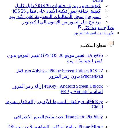
Drive
كيفية تعيين وتنزيل خلفيات iOS 26؟ دليل كامل
كيفية إضافة صور ثلاثية الأبعاد على نظام iOS 26
استرجاع سجل المكالمات المحذوفة على الأندرويد
برنامج نقل الصور من الايفون الى الكمبيوتر
نصائح مفيدة أكثر
الأدوات المساعدة & التطبيق
سطح المكتب
iAnyGo - تغيير موقع GPS
iOS 26
تغيير الموقع بدون
كسر الحماية/الروت
iOS 27
4uKey - iPhone Screen Unlock
فتح قفل
iPhone/iPad بدون رمز المرور
4uKey - Android Screen Unlock
إزالة رمز المرور
لشاشة Android و FRP
4MeKey- فتح قفل التنشيط للآيفون
إزالة قفل تنشيط
iCloud
Tenorshare PixPretty
جديد
منقح الصور الاحترافي
Phone Mirror
برنامج انعكاس الشاشة للاندرويد وiOS