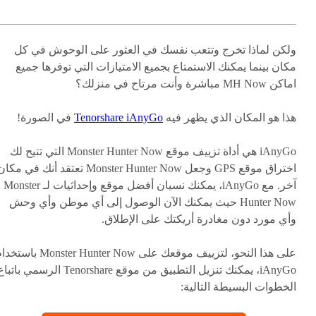
ولكن لماذا تخرج وتتعب نفسك في العثور على الوحوش في كل
مكان بينما يمكنك الاستمتاع بجميع الامتيازات التي توفرها جميع
اماكن MH Now مباشرة وأنت مرتاح في منزلك؟
هذا هو المكان الذي يظهر فيه
Tenorshare iAnyGo
في الصورة!
iAnyGo هي أداة تزييف موقع Monster Hunter Now التي تتيح لك
اختراق موقع GPS وجعل Monster Hunter Now تعتقد أنك في مكا
آخر. مع iAnyGo، يمكنك نسيان أفضل موقع وإحداثيات لـ Monster
Hunter Now حيث يمكنك الآن الوصول إلى أي موطن وأي وحش
وأي مورد دون مغادرة أريكتك على الإطلاق.
على هذا النحو، لتزييف موقعك على Monster Hunter Now با
iAnyGo، يمكنك تنزيل التطبيق من موقع Tenorshare الرسمي باتب
الخطوات البسيطة التالية: