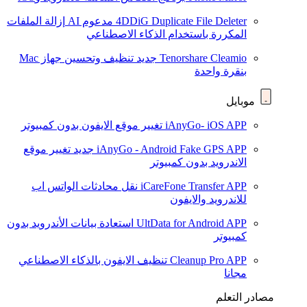
4DDiG Duplicate File Deleter
مدعوم AI
إزالة الملفات
المكررة باستخدام الذكاء الاصطناعي
Tenorshare Cleamio
جديد
تنظيف وتحسين جهاز Mac
بنقرة واحدة
موبايل
iAnyGo- iOS APP
تغيير موقع الايفون بدون كمبيوتر
iAnyGo - Android Fake GPS APP
جديد
تغيير موقع
الاندرويد بدون كمبيوتر
iCareFone Transfer APP
نقل محادثات الواتس اب
للاندرويد والايفون
UltData for Android APP
استعادة بيانات الأندرويد بدون
كمبيوتر
Cleanup Pro APP
تنظيف الايفون بالذكاء الاصطناعي
مجانا
مصادر التعلم