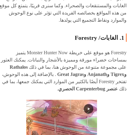
الغابات والمستنقعات والصحراء. وكما سنرى قريبًا، يتمتع كل موقع
من هذه المواقع بخصائصه الفريدة التي تؤثر على نوع الوحوش
والموارد ونقاط التجميع التي يولدها.
1. الغابات/ Forestry
Forestry هو موقع على خريطة Monster Hunter Now يتميز
بمساحات خضراء مورقة ومميزة بالأشجار والنباتات. يمكنك العثور
على مجموعة متنوعة من الوحوش هنا، بما في ذلك
Rathalos
وTigrex وAnjanath وGreat Jagras
. بالإضافة إلى هذه الوحوش،
تفتخر Forestry أيضًا بالكثير من الموارد التي يمكنك جمعها، بما في
ذلك
عنصر Carpenterbug الحصري
.