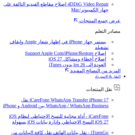
4DDiG Video Repair
إصلاح مقاطع الفيديو التالفة على
جهاز الكمبيوتر/Mac
عرض جميع المنتجات
مصادر التعلم
يستمر جهاز iPhone في إظهار شعار Apple وإيقاف
تشغيله
إصلاح Support Apple Com/iPhone/Restore
إصلاح أخطاء ومشاكل iOS 27
العودة إلى ios 26 بدون iTunes
المزيد من النصائح المفيدة
النقل & الاسترداد
نقل المنتجات
iPhone 17
iCareFone WhatsApp Transfer
نقل
WhatsApp / WhatsApp Business بين Android و iPhone
iCareFone - أداة مجانية للنسخ الاحتياطي لنظام iOS
iOS 27
النسخ الاحتياطي وإدارة بيانات iOS بسهولة
iTransGo - نقل بيانات الهاتف
نقل كافة البيانات من