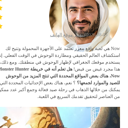
2026-08-05 /
تغيير موقع الهاتف
Now هي لعبة واقع معزز تعتمد على الأجهزة المحمولة وتتيح لك
استكشاف العالم الحقيقي ومطاردة الوحوش في الوقت الفعلي. إن
يستخدم موقعك الجغرافي لإظهار الوحوش في منطقتك. ومع ذلك،
هذا مجرد غيض من فيض!
هل تعلم أنه في خريطة nster Hunter
Now، هناك بعض المواقع المحددة التي تنتج المزيد من الوحوش
للصيد والموارد لجمعها؟
؟ نعم، هناك بعض الإحداثيات المحددة التي
يمكنك من خلالها الذهاب في رحلة صيد فعالة وجمع أكبر عدد ممك
من العناصر لتحقيق تقدمك السريع في اللعبة.