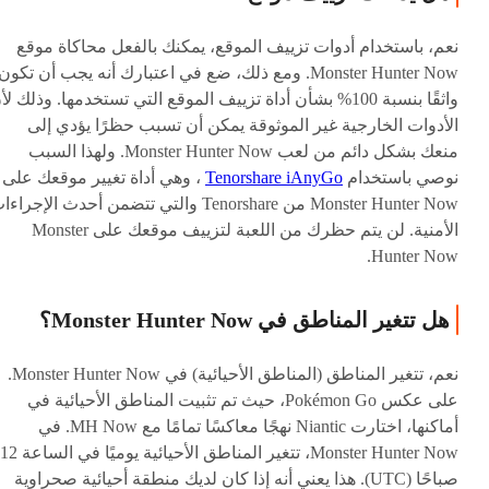
نعم، باستخدام أدوات تزييف الموقع، يمكنك بالفعل محاكاة موقع
Monster Hunter Now. ومع ذلك، ضع في اعتبارك أنه يجب أن تكون
واثقًا بنسبة 100% بشأن أداة تزييف الموقع التي تستخدمها. وذلك لأ
الأدوات الخارجية غير الموثوقة يمكن أن تسبب حظرًا يؤدي إلى
منعك بشكل دائم من لعب Monster Hunter Now. ولهذا السبب
نوصي باستخدام
Tenorshare iAnyGo
، وهي أداة تغيير موقعك على
Monster Hunter Now من Tenorshare والتي تتضمن أحدث الإجرا
الأمنية. لن يتم حظرك من اللعبة لتزييف موقعك على Monster
Hunter Now.
هل تتغير المناطق في Monster Hunter Now؟
نعم، تتغير المناطق (المناطق الأحيائية) في Monster Hunter Now.
على عكس Pokémon Go، حيث تم تثبيت المناطق الأحيائية في
أماكنها، اختارت Niantic نهجًا معاكسًا تمامًا مع MH Now. في
Monster Hunter Now، تتغير المناطق الأحيائية يوميًا في الساعة 12
صباحًا (UTC). هذا يعني أنه إذا كان لديك منطقة أحيائية صحراوية