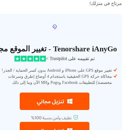
مرتاح في منزلك!
Tenorshare iAnyGo - تغيير الموقع مجانًا
تم تقييمه على Trustpilot >
تغيير موقع GPS على iPhone و Android بدون كسر الحماية / الجذر!
محاكاة حركة GPS الحقيقية باستخدام 4 أوضاع [طرق وسرعات
مخصصة] للتطبيقات Facebook وPogo وMH الآن وما إلى ذلك