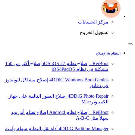
مركز الحسابات
تسجيل الخروج
النظام & الإصلاح
ReiBoot - إصلاح نظام iOS
iOS 27
إصلاح أكثر من 150
مشكلة في نظام iOS/iPadOS
4DDiG Windows Boot Genius
إصلاح مشاكل الويندوز
في دقائق
4DDiG Photo Repair
إصلاح الصور التالفة على جهاز
الكمبيوتر/Mac
ReiBoot - إصلاح نظام Android
إصلاح نظام أندرويد
سهلاً مثل A-B-C
4DDiG Partition Manager
أداة نقل النظام سهلة وآمنة