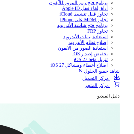
برنامج فتح رمز المرور للآيفون
أداة إلغاء قفل Apple ID
تجاوز قفل تنشيط iCloud
تجاوز MDM على iPhone
برنامج فتح شاشة الأندرويد
تجاوز FRP
استعادة بيانات الأندرويد
إصلاح نظام الأندرويد
استعادة الصور من الايفون
تخفيض إصدار iOS
تنزيل iOS 27 beta
اصلاح أخطاء ومشاكل iOS 27
شاهد جميع الحلول
مركز التحميل
مركز المتجر
دليل الفيديو