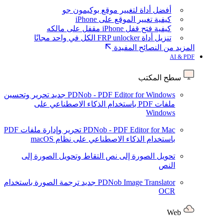
أفضل أداة لتغيير موقع بوكيمون جو
كيفية تغيير الموقع على iPhone
كيفية فتح قفل iPhone مقفل على مالكه
تنزيل أداة FRP unlocker الكل في واحد مجانًا
المزيد من النصائح المفيدة
AI & PDF
سطح المكتب
PDNob - PDF Editor for Windows
جديد
تحرير وتحسين
ملفات PDF باستخدام الذكاء الاصطناعي على
Windows
PDNob - PDF Editor for Mac
تحرير وإدارة ملفات PDF
باستخدام الذكاء الاصطناعي على نظام macOS
تحويل الصورة إلى نص
التقاط وتحويل الصورة إلى
النص
PDNob Image Translator
جديد
ترجمة الصورة باستخدام
OCR
Web