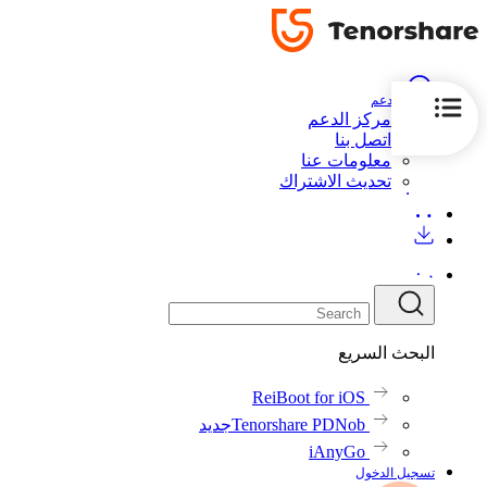
الدعم
مركز الدعم
اتصل بنا
معلومات عنا
تحديث الاشتراك
البحث السريع
ReiBoot for iOS
Tenorshare PDNob
جديد
iAnyGo
تسجيل الدخول