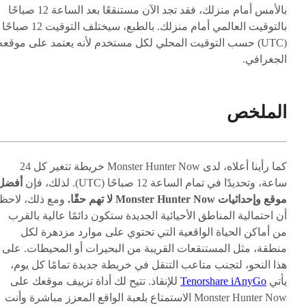
بالأمس أمام منزلك، فقد تجد الآن مستنقعًا بعد الساعة 12 صباحًا
بالتوقيت العالمي أمام منزلك. بالطبع، سيختلف التوقيت 12 صباحًا
(UTC) حسب التوقيت المحلي لكل مستخدم لأنه يعتمد على موقعه
الجغرافي.
الملخص
كما رأينا أعلاه، لدى Monster Hunter Now خريطة تتغير كل 24
ساعة، وتحديدًا في تمام الساعة 12 صباحًا (UTC). لذلك، فإن
أفضل
موقع وإحداثيات Monster Hunter Now لا تهم حقًا.
ومع ذلك، لاحظ
أن احتمالية المناطق الأحيائية الجديدة ستكون دائمًا عالية بالقرب
من أماكن الحياة الواقعية التي تحتوي على موارد مزدهرة لكل
منطقة، مثل المستنقعات القريبة من البحيرات أو المحيطات. على
هذا النحو، لتجنب متاعب التنقل في خريطة جديدة تمامًا كل يوم،
يأتي
Tenorshare iAnyGo
للإنقاذ. تتيح لك أداة تزييف موقعك على
Monster Hunter Now الاستمتاع بلعبة الواقع المعزز مباشرة وأنت