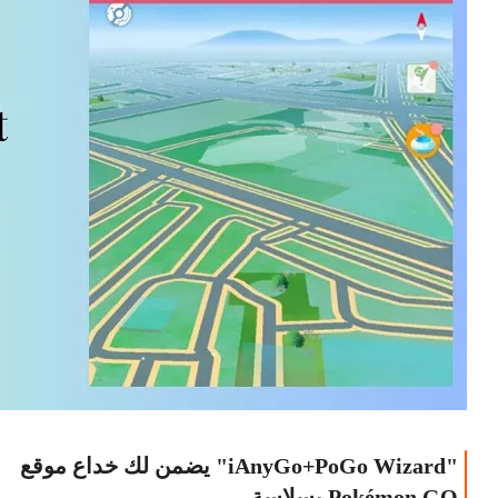
"iAnyGo+PoGo Wizard" يضمن لك خداع موقع
Pokémon GO بسلاسة.