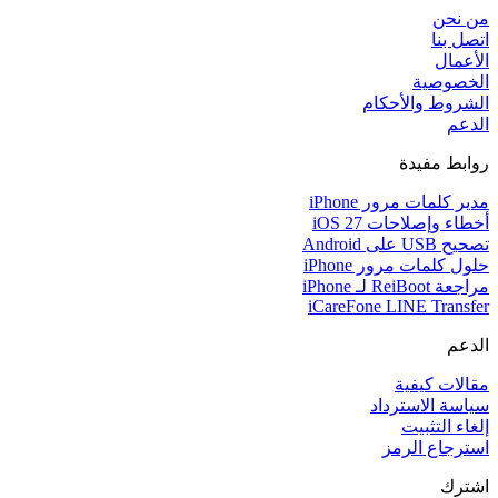
من نحن
اتصل بنا
الأعمال
الخصوصية
الشروط والأحكام
الدعم
روابط مفيدة
مدير كلمات مرور iPhone
أخطاء وإصلاحات iOS 27
تصحيح USB على Android
حلول كلمات مرور iPhone
مراجعة ReiBoot لـ iPhone
iCareFone LINE Transfer
الدعم
مقالات كيفية
سياسة الاسترداد
إلغاء التثبيت
استرجاع الرمز
اشترك