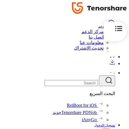
الدعم
مركز الدعم
اتصل بنا
معلومات عنا
تحديث الاشتراك
البحث السريع
ReiBoot for iOS
Tenorshare PDNob
جديد
iAnyGo
تسجيل الدخول