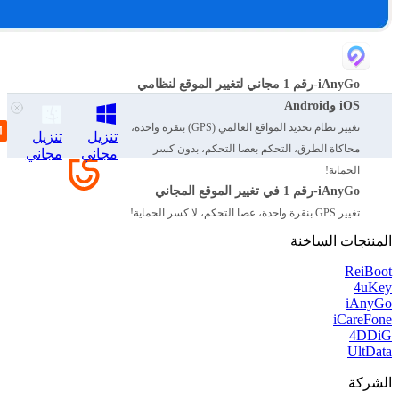
iAnyGo-رقم 1 مجاني لتغيير الموقع لنظامي
iOS وAndroid
تغيير نظام تحديد المواقع العالمي (GPS) بنقرة واحدة،
تنزيل
تنزيل
محاكاة الطرق، التحكم بعصا التحكم، بدون كسر
مجاني
مجاني
الحماية!
iAnyGo-رقم 1 في تغيير الموقع المجاني
تغيير GPS بنقرة واحدة، عصا التحكم، لا كسر الحماية!
المنتجات الساخنة
ReiBoot
4uKey
iAnyGo
iCareFone
4DDiG
UltData
الشركة