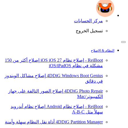
مركز الحسابات
تسجيل الخروج
النظام & الإصلاح
ReiBoot - إصلاح نظام iOS
iOS 27
إصلاح أكثر من 150
مشكلة في نظام iOS/iPadOS
4DDiG Windows Boot Genius
إصلاح مشاكل الويندوز
في دقائق
4DDiG Photo Repair
إصلاح الصور التالفة على جهاز
الكمبيوتر/Mac
ReiBoot - إصلاح نظام Android
إصلاح نظام أندرويد
سهلاً مثل A-B-C
4DDiG Partition Manager
أداة نقل النظام سهلة وآمنة