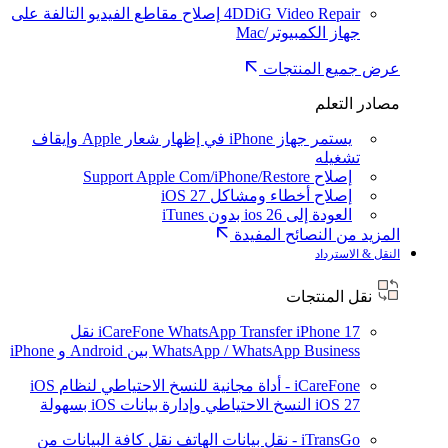
4DDiG Video Repair
إصلاح مقاطع الفيديو التالفة على
جهاز الكمبيوتر/Mac
عرض جميع المنتجات
مصادر التعلم
يستمر جهاز iPhone في إظهار شعار Apple وإيقاف
تشغيله
إصلاح Support Apple Com/iPhone/Restore
إصلاح أخطاء ومشاكل iOS 27
العودة إلى ios 26 بدون iTunes
المزيد من النصائح المفيدة
النقل & الاسترداد
نقل المنتجات
iPhone 17
iCareFone WhatsApp Transfer
نقل
WhatsApp / WhatsApp Business بين Android و iPhone
iCareFone - أداة مجانية للنسخ الاحتياطي لنظام iOS
iOS 27
النسخ الاحتياطي وإدارة بيانات iOS بسهولة
iTransGo - نقل بيانات الهاتف
نقل كافة البيانات من