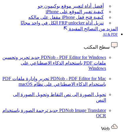
أفضل أداة لتغيير موقع بوكيمون جو
كيفية تغيير الموقع على iPhone
كيفية فتح قفل iPhone مقفل على مالكه
تنزيل أداة FRP unlocker الكل في واحد مجانًا
المزيد من النصائح المفيدة
AI & PDF
سطح المكتب
PDNob - PDF Editor for Windows
جديد
تحرير وتحسين
ملفات PDF باستخدام الذكاء الاصطناعي على
Windows
PDNob - PDF Editor for Mac
تحرير وإدارة ملفات PDF
باستخدام الذكاء الاصطناعي على نظام macOS
تحويل الصورة إلى نص
التقاط وتحويل الصورة إلى
النص
PDNob Image Translator
جديد
ترجمة الصورة باستخدام
OCR
Web