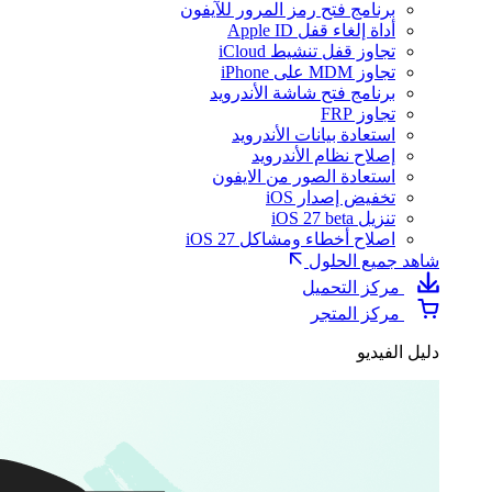
برنامج فتح رمز المرور للآيفون
أداة إلغاء قفل Apple ID
تجاوز قفل تنشيط iCloud
تجاوز MDM على iPhone
برنامج فتح شاشة الأندرويد
تجاوز FRP
استعادة بيانات الأندرويد
إصلاح نظام الأندرويد
استعادة الصور من الايفون
تخفيض إصدار iOS
تنزيل iOS 27 beta
اصلاح أخطاء ومشاكل iOS 27
شاهد جميع الحلول
مركز التحميل
مركز المتجر
دليل الفيديو