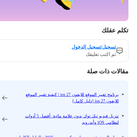
تكلم عقلك
تسجيل/تسجيل الدخول
ثم اكتب تعليقك
مقالات ذات صلة
برنامج تغيير الموقع للايفون ios 27 | كيفية تغيير الموقع
للايفون ios 27 [دليل كامل]
تنزيل فيديو تيك توك بدون علامة مائية: أفضل 5 أدوات
لنظامي iOS وأندرويد