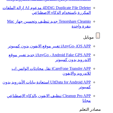
4DDiG Duplicate File Deleter
مدعوم AI
إزالة الملفات
المكررة باستخدام الذكاء الاصطناعي
Tenorshare Cleamio
جديد
تنظيف وتحسين جهاز Mac
بنقرة واحدة
موبايل
iAnyGo- iOS APP
تغيير موقع الايفون بدون كمبيوتر
iAnyGo - Android Fake GPS APP
جديد
تغيير موقع
الاندرويد بدون كمبيوتر
iCareFone Transfer APP
نقل محادثات الواتس اب
للاندرويد والايفون
UltData for Android APP
استعادة بيانات الأندرويد بدون
كمبيوتر
Cleanup Pro APP
تنظيف الايفون بالذكاء الاصطناعي
مجانا
مصادر التعلم