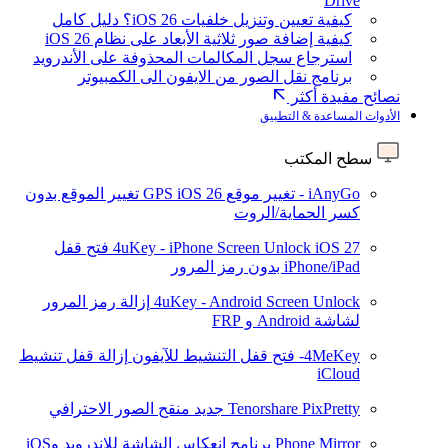
Drive
كيفية تعيين وتنزيل خلفيات iOS 26؟ دليل كامل
كيفية إضافة صور ثلاثية الأبعاد على نظام iOS 26
استرجاع سجل المكالمات المحذوفة على الأندرويد
برنامج نقل الصور من الايفون الى الكمبيوتر
نصائح مفيدة أكثر
الأدوات المساعدة & التطبيق
سطح المكتب
iAnyGo - تغيير موقع GPS
iOS 26
تغيير الموقع بدون
كسر الحماية/الروت
iOS 27
4uKey - iPhone Screen Unlock
فتح قفل
iPhone/iPad بدون رمز المرور
4uKey - Android Screen Unlock
إزالة رمز المرور
لشاشة Android و FRP
4MeKey- فتح قفل التنشيط للآيفون
إزالة قفل تنشيط
iCloud
Tenorshare PixPretty
جديد
منقح الصور الاحترافي
Phone Mirror
برنامج انعكاس الشاشة للاندرويد وiOS