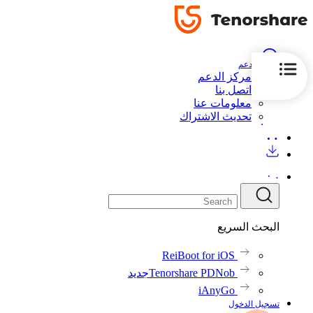
الدعم
مركز الدعم
اتصل بنا
معلومات عنا
تحديث الاشتراك
البحث السريع
ReiBoot for iOS
Tenorshare PDNob
جديد
iAnyGo
تسجيل الدخول