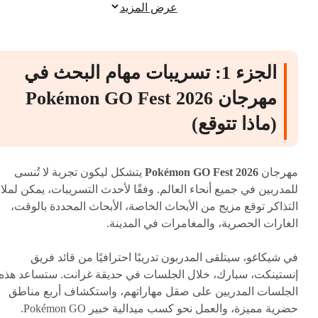
عرض المزيد
14 يونيو 2026)
الجزء 4: هل تم بيع فعاليات مهرجان  GO Fest
2026 عالميًا؟
الجزء 1: تسريبات مهام البحث في
نصيحة إضافية: اتقن كل مهمة من مهام مهرجان
مهرجان Pokémon GO Fest 2026
Pokémon GO Fest على الفور مع iAnyGo!
(ماذا تتوقع)
مهرجان
Pokémon GO Fest 2026
يتشكل ليكون تجربة لا تُنسى
للمدربين في جميع أنحاء العالم. وفقًا لأحدث التسريبات، يمكن لملا
التذاكر توقع مزيج من الأبحاث الخاصة، الأبحاث المحددة بالوقت،
الغارات الحصرية، والمغامرات في المدينة.
في شيكاغو، سيتلقى المدربون تدريبًا احترافيًا من قائد فريق
إنستينكت، سبارك، خلال الجلسات في حديقة غرانت. ستساعد هذه
الجلسات المدربين على صقل مهاراتهم، واستكشاف أربع مناطق
حضرية مميزة، والعمل نحو كسب ميدالية خبير Pokémon GO.