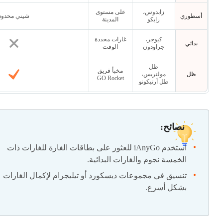
زابدوس،
على مستوى
أسطوري
شيني محدود
رايكو
المدينة
كيوجر،
غارات محددة
بدائي
جراودون
الوقت
ظل
مخبأ فريق
ظل
مولتريس،
GO Rocket
ظل أرتيكونو
نصائح:
استخدم iAnyGo للعثور على بطاقات الغارة للغارات ذات
الخمسة نجوم والغارات البدائية.
تنسيق في مجموعات ديسكورد أو تيليجرام لإكمال الغارات
بشكل أسرع.