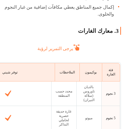
إكمال جميع المناطق يعطي مكافآت إضافية من غبار النجوم
والحلوى.
3. معارك الغارات
يرجى التمرير لرؤية
فئة
بوكيمون
الملاحظات
توفر شيني
الغارة
بالديان
تاوروس
محدد حسب
3 نجوم
(سلالة
المنطقة
النيران)
غارة حديقة
حصرية
5 نجوم
ميوتو
لحاملي
التذاكر