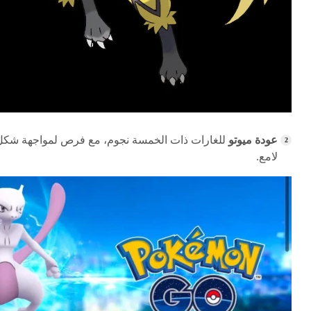
عودة ميوتو
للغارات ذات الخمسة نجوم، مع فرص لمواجهة شكل
لامع.