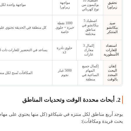
اصطياد 10
تحقيق
مواجهة
بوكيمون من
مواجهة واحدة لكل
زيراورا
زيراورا
نوع كهربائي
اصطياد 5
صيد
1000 نقطة
بيكاتشو في
بيكاتشو
خبرة + حلوى
كل منطقة في الحديقة تحتوي على 
مناطق
المتنكر
خاصة
مختلفة
استعداد
إكمال 3
حلوى نادرة
للغارات
معارك
يساعد في التحضير للغارات ذات ا
x3
الأسطورية
غارات
إتقان
إكمال جميع
البحث
المهام
5000 غبار
المكافآت تُمنح لكل من
المحدد
الساعية في
نجوم
بالوقت
منطقة
2. أبحاث محددة الوقت وتحديات المناطق
يوجد أربع مناطق لكل منتزه في شيكاغو (كل منها يحتوي على مهام
بحث فريدة ومكافآت):