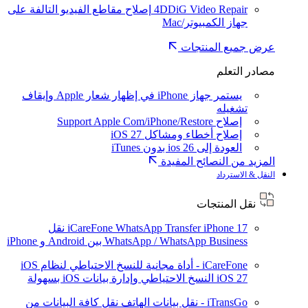
4DDiG Video Repair
إصلاح مقاطع الفيديو التالفة على
جهاز الكمبيوتر/Mac
عرض جميع المنتجات
مصادر التعلم
يستمر جهاز iPhone في إظهار شعار Apple وإيقاف
تشغيله
إصلاح Support Apple Com/iPhone/Restore
إصلاح أخطاء ومشاكل iOS 27
العودة إلى ios 26 بدون iTunes
المزيد من النصائح المفيدة
النقل & الاسترداد
نقل المنتجات
iPhone 17
iCareFone WhatsApp Transfer
نقل
WhatsApp / WhatsApp Business بين Android و iPhone
iCareFone - أداة مجانية للنسخ الاحتياطي لنظام iOS
iOS 27
النسخ الاحتياطي وإدارة بيانات iOS بسهولة
iTransGo - نقل بيانات الهاتف
نقل كافة البيانات من