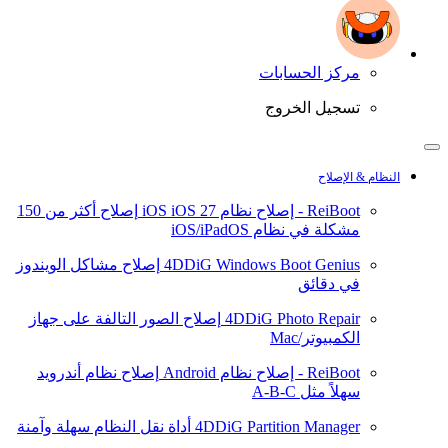
مركز الحسابات
تسجيل الخروج
النظام & الإصلاح
ReiBoot - إصلاح نظام iOS
iOS 27
إصلاح أكثر من 150
مشكلة في نظام iOS/iPadOS
4DDiG Windows Boot Genius
إصلاح مشاكل الويندوز
في دقائق
4DDiG Photo Repair
إصلاح الصور التالفة على جهاز
الكمبيوتر/Mac
ReiBoot - إصلاح نظام Android
إصلاح نظام أندرويد
سهلاً مثل A-B-C
4DDiG Partition Manager
أداة نقل النظام سهلة وآمنة