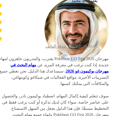
بقلم خالد محمد
2026-08-05 /
تغيير موقع الهاتف
مهرجان Pokémon GO Fest 2026 يقترب، والمدربون جاهزون لمها
جديدة. إذا كنت ترغب في معرفة المزيد عن
مهام البحث في
مهرجان بوكيمون غو 2026
، سيساعدك هذا الدليل. نحن نغطي جميع
التسريبات الأخيرة، مواقع الفعاليات في شيكاغو وكوبنهاغن،
والمكافآت التي يمكنك كسبها.
سوف تتعلم كيفية إكمال المهام، اصطياد بوكيمون نادر، والحصول
على عناصر خاصة. سواء كان لديك تذكرة أو كنت ترغب فقط في
التخطيط مسبقًا، فإن هذا الدليل يجعل من السهل الاستمتاع
بمهرجان Pokémon GO Fest 2026 وإنهاء جميع مهام البحث.