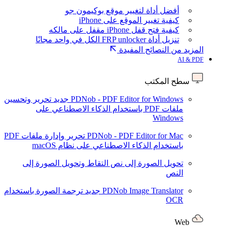
أفضل أداة لتغيير موقع بوكيمون جو
كيفية تغيير الموقع على iPhone
كيفية فتح قفل iPhone مقفل على مالكه
تنزيل أداة FRP unlocker الكل في واحد مجانًا
المزيد من النصائح المفيدة
AI & PDF
سطح المكتب
PDNob - PDF Editor for Windows
جديد
تحرير وتحسين
ملفات PDF باستخدام الذكاء الاصطناعي على
Windows
PDNob - PDF Editor for Mac
تحرير وإدارة ملفات PDF
باستخدام الذكاء الاصطناعي على نظام macOS
تحويل الصورة إلى نص
التقاط وتحويل الصورة إلى
النص
PDNob Image Translator
جديد
ترجمة الصورة باستخدام
OCR
Web