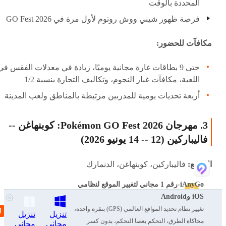
المحددة بالوقت
فرصة ظهور شيني ووش روتوم لأول مرة في GO Fest 2026
مكافآت للحضور:
حتى 9 بطاقات غارة مجانية يوميًا، زيادة في معدلات الفقس في
اللعبة، مكافآت غبار النجوم، وتكاليف التجارة بنسبة 1/2
أربعة تحديات يومية للمدربين مرتبطة بالمناطق ولعب المدينة
3. مهرجان Pokémon GO Fest 2026: كوبنهاغن --
فاليباركين (12 -- 14 يونيو 2026)
الموقع:
فاليباركين، كوبنهاغن، الدنمارك
iAnyGo-رقم 1 مجاني لتغيير الموقع لنظامي
iOS وAndroid
تغيير نظام تحديد المواقع العالمي (GPS) بنقرة واحدة،
تنزيل
تنزيل
محاكاة الطرق، التحكم بعصا التحكم، بدون كسر
مجاني
مجاني