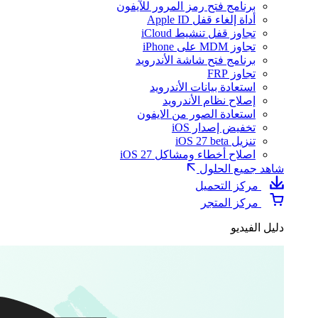
برنامج فتح رمز المرور للآيفون
أداة إلغاء قفل Apple ID
تجاوز قفل تنشيط iCloud
تجاوز MDM على iPhone
برنامج فتح شاشة الأندرويد
تجاوز FRP
استعادة بيانات الأندرويد
إصلاح نظام الأندرويد
استعادة الصور من الايفون
تخفيض إصدار iOS
تنزيل iOS 27 beta
اصلاح أخطاء ومشاكل iOS 27
شاهد جميع الحلول
مركز التحميل
مركز المتجر
دليل الفيديو