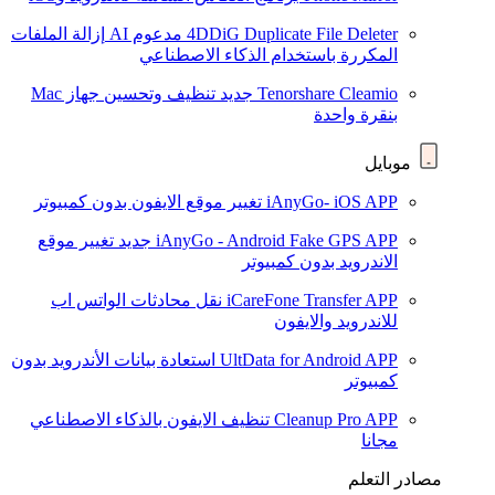
4DDiG Duplicate File Deleter
مدعوم AI
إزالة الملفات
المكررة باستخدام الذكاء الاصطناعي
Tenorshare Cleamio
جديد
تنظيف وتحسين جهاز Mac
بنقرة واحدة
موبايل
iAnyGo- iOS APP
تغيير موقع الايفون بدون كمبيوتر
iAnyGo - Android Fake GPS APP
جديد
تغيير موقع
الاندرويد بدون كمبيوتر
iCareFone Transfer APP
نقل محادثات الواتس اب
للاندرويد والايفون
UltData for Android APP
استعادة بيانات الأندرويد بدون
كمبيوتر
Cleanup Pro APP
تنظيف الايفون بالذكاء الاصطناعي
مجانا
مصادر التعلم