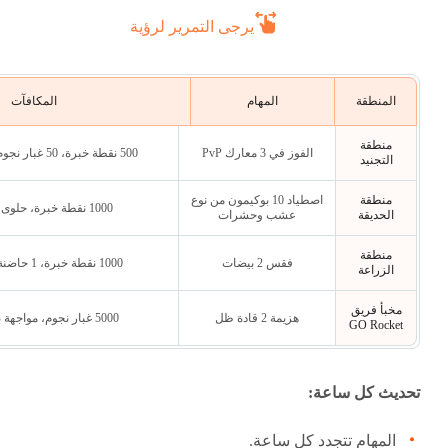
يرجى التمرير لرؤية
المنطقة
المهام
المكافآت
منطقة
الفوز في 3 معارك PvP
500 نقطة خبرة، 50 غبار نجوم، كرات بوكيمون
التجنيد
منطقة
اصطياد 10 بوكيمون من نوع
1000 نقطة خبرة، حلوى نادرة، بخور
الحديقة
عشب وحشرات
منطقة
فقس 2 بيضات
1000 نقطة خبرة، 1 حاضنة، حلوى فقس
الزراعة
مخبأ فريق
هزيمة 2 قادة ظل
5000 غبار نجوم، مواجهة بوكيمون ظل
GO Rocket
تحديث كل ساعة:
المهام تتجدد كل ساعة.