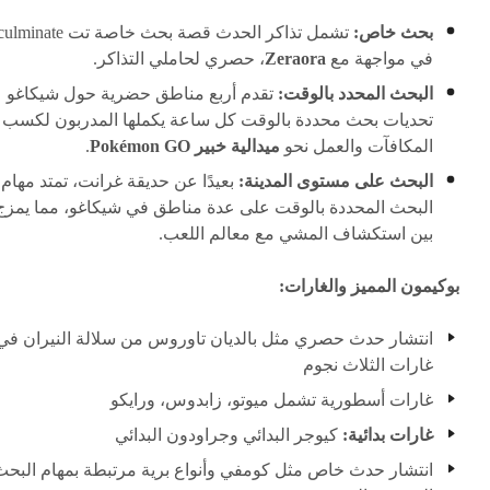
بحث خاص:
تشمل تذاكر الحدث قصة بحث خاصة تت lminate
في مواجهة مع
Zeraora
، حصري لحاملي التذاكر.
البحث المحدد بالوقت:
تقدم أربع مناطق حضرية حول شيكاغو
تحديات بحث محددة بالوقت كل ساعة يكملها المدربون لكسب
المكافآت والعمل نحو
ميدالية خبير Pokémon GO
.
البحث على مستوى المدينة:
بعيدًا عن حديقة غرانت، تمتد مهام
البحث المحددة بالوقت على عدة مناطق في شيكاغو، مما يمزج
بين استكشاف المشي مع معالم اللعب.
بوكيمون المميز والغارات:
انتشار حدث حصري مثل بالديان تاوروس من سلالة النيران في
غارات الثلاث نجوم
غارات أسطورية تشمل ميوتو، زابدوس، ورايكو
غارات بدائية:
كيوجر البدائي وجراودون البدائي
انتشار حدث خاص مثل كومفي وأنواع برية مرتبطة بمهام البحث