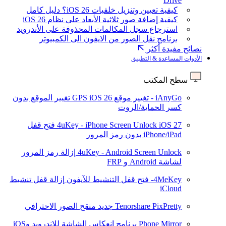
Drive
كيفية تعيين وتنزيل خلفيات iOS 26؟ دليل كامل
كيفية إضافة صور ثلاثية الأبعاد على نظام iOS 26
استرجاع سجل المكالمات المحذوفة على الأندرويد
برنامج نقل الصور من الايفون الى الكمبيوتر
نصائح مفيدة أكثر
الأدوات المساعدة & التطبيق
سطح المكتب
iAnyGo - تغيير موقع GPS
iOS 26
تغيير الموقع بدون
كسر الحماية/الروت
iOS 27
4uKey - iPhone Screen Unlock
فتح قفل
iPhone/iPad بدون رمز المرور
4uKey - Android Screen Unlock
إزالة رمز المرور
لشاشة Android و FRP
4MeKey- فتح قفل التنشيط للآيفون
إزالة قفل تنشيط
iCloud
Tenorshare PixPretty
جديد
منقح الصور الاحترافي
Phone Mirror
برنامج انعكاس الشاشة للاندرويد وiOS